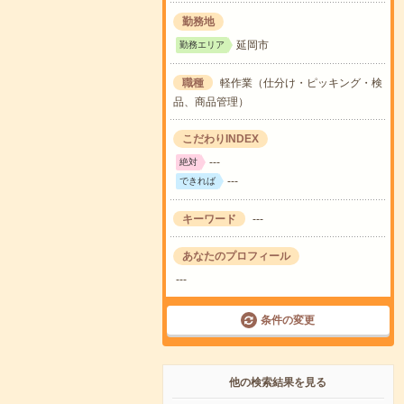
勤務地
延岡市
勤務エリア
職種
軽作業（仕分け・ピッキング・検
品、商品管理）
こだわりINDEX
---
絶対
---
できれば
キーワード
---
あなたのプロフィール
---
条件の変更
他の検索結果を見る