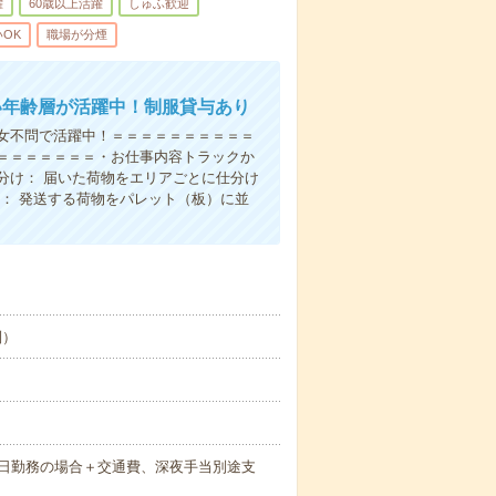
躍
60歳以上活躍
しゅふ歓迎
OK
職場が分煙
い年齢層が活躍中！制服貸与あり
女不問で活躍中！＝＝＝＝＝＝＝＝＝＝
＝＝＝＝＝＝＝・お仕事内容トラックか
分け： 届いた荷物をエリアごとに仕分け
： 発送する荷物をパレット（板）に並
制）
間×21日勤務の場合＋交通費、深夜手当別途支