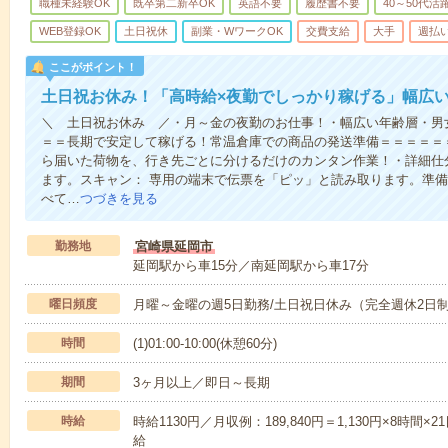
職種未経験OK
既卒第二新卒OK
英語不要
履歴書不要
40～50代活
WEB登録OK
土日祝休
副業・WワークOK
交費支給
大手
週払い
ここがポイント！
土日祝お休み！「高時給×夜勤でしっかり稼げる」幅広
＼ 土日祝お休み ／・月～金の夜勤のお仕事！・幅広い年齢層・男
＝＝長期で安定して稼げる！常温倉庫での商品の発送準備＝＝＝＝＝
ら届いた荷物を、行き先ごとに分けるだけのカンタン作業！・詳細仕
ます。スキャン： 専用の端末で伝票を「ピッ」と読み取ります。準備
べて…
つづきを見る
勤務地
宮崎県延岡市
延岡駅から車15分／南延岡駅から車17分
曜日頻度
月曜～金曜の週5日勤務/土日祝日休み（完全週休2日
時間
(1)01:00-10:00(休憩60分)
期間
3ヶ月以上／即日～長期
時給
時給1130円／月収例：189,840円＝1,130円×8時
給