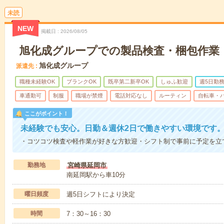
未読
NEW
掲載日
2026/08/05
旭化成グループでの製品検査・梱包作業
旭化成グループ
派遣先
職種未経験OK
ブランクOK
既卒第二新卒OK
しゅふ歓迎
週5日勤
車通勤可
制服
職場が禁煙
電話対応なし
ルーティン
自転車・バ
ここがポイント！
未経験でも安心。日勤＆週休2日で働きやすい環境です
・コツコツ検査や軽作業が好きな方歓迎・シフト制で事前に予定を立
勤務地
宮崎県延岡市
南延岡駅から車10分
曜日頻度
週5日シフトにより決定
時間
7：30～16：30