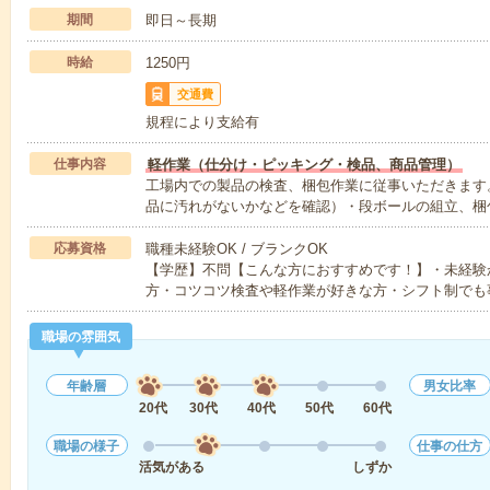
期間
即日～長期
時給
1250円
交通費
規程により支給有
仕事内容
軽作業（仕分け・ピッキング・検品、商品管理）
工場内での製品の検査、梱包作業に従事いただきます
品に汚れがないかなどを確認）・段ボールの組立、梱
応募資格
職種未経験OK / ブランクOK
【学歴】不問【こんな方におすすめです！】・未経験
方・コツコツ検査や軽作業が好きな方・シフト制でも
職場の雰囲気
年齢層
男女比率
20代
30代
40代
50代
60代
職場の様子
仕事の仕方
活気がある
しずか