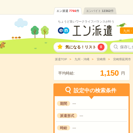
エン派遣
7766
件
エンバイト
12362
件
ちょうど良いワークライフバランスが叶う
九州・
気になる！リスト
0
保存し
派遣TOP
九州・沖縄
宮崎県
宮崎県延岡市
,
1
1
5
0
平均時給:
円
設定中の検索条件
期間
---
派遣形式
---
時給
---