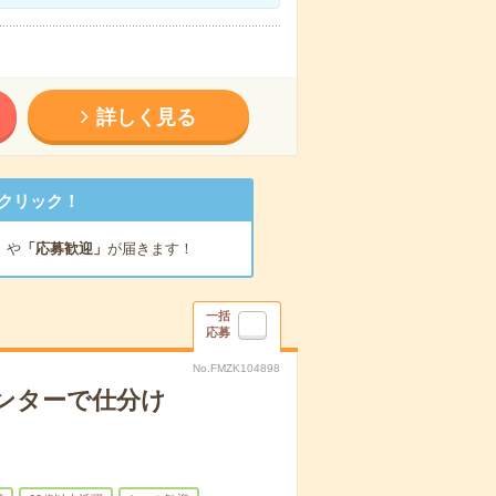
詳しく見る
クリック！
」
や
「応募歓迎」
が届きます！
一括
応募
No.FMZK104898
ンターで仕分け