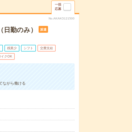
一括
応募
No.AKAKO121500
（日勤のみ）
派遣
務
残業少
シフト
交費支給
イクOK
。
てながら働ける