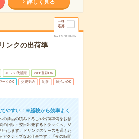
詳しく見る
一括
応募
No.FMZK104875
ドリンクの出荷準
40～50代活躍
WEB登録OK
ワークOK
交費支給
制服
週払いOK
立てやすい！未経験から効率よく
への商品の積み下ろしや出荷準備をお願
箱の回収・翌日出発するトラックへ、ジ
て担当します。ドリンクのケースを運ぶた
るアクティブなお仕事です！「夜の時間