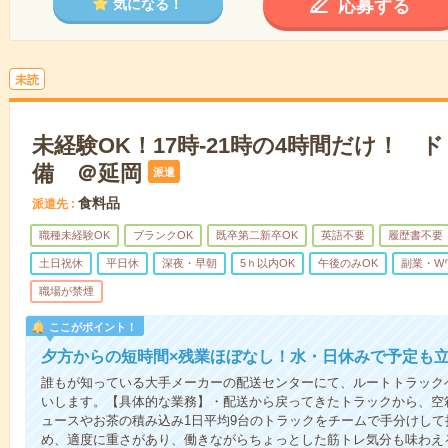
応募する
気になる！
未読
未経験OK！17時-21時の4時間だけ！ 
備 ＠延岡
派遣
食料品
派遣先
職種未経験OK
ブランクOK
既卒第二新卒OK
英語不要
履歴書不要
土日祝休
平日休
深夜・早朝
5ｈ以内OK
午後のみOK
副業・W
職場が禁煙
ここがポイント！
夕方からの短時間×残業ほぼなし！水・日休みで予定も
誰もが知っている大手メーカーの配送センターにて、ルートトラック
いします。【具体的な業務】・配送から戻ってきたトラックから、空
ュースやお茶の積み込み1日平均9台のトラックをチームで手分けし
め、適度に重さがあり、働きながらちょっとした筋トレ気分も味わえ