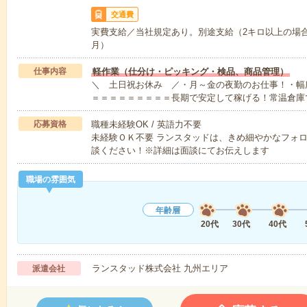
交通費
実費支給／当社規定あり。別途支給（2キロ以上の場合：定
月）
仕事内容
軽作業（仕分け・ピッキング・検品、商品管理）
＼ 土日祝お休み ／・月～金の夜勤のお仕事！・幅
＝＝＝＝＝＝＝＝＝長期で安定して稼げる！常温倉庫
応募資格
職種未経験OK / 英語力不要
未経験ＯＫ不要 ランスタッドは、きめ細やかなフォ
談ください！※詳細は面談にてお伝えします
職場の雰囲気
年齢層
20代
30代
40代
ランスタッド株式会社 九州エリア
派遣会社