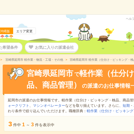
ヘル
沖縄版
エリア変更
た希望条件
お気に入りの派遣会社
宮崎県延岡市 軽作業・物流・工場・その他
宮崎県延岡市 軽作業（仕分け・ピッキング・
宮崎県延岡市
軽作業（仕分
で
品、商品管理）
の派遣のお仕事情報
延岡市の派遣のお仕事情報です。軽作業（仕分け・ピッキング・検品、商品管
ォークリフト
、
マシンオペレーター
などを取り揃えています。さらに、
短期
・
わり条件で絞り込んでいただけます。職種辞典：
軽作業（仕分け・ピッキング
3
1
3
件中
～
件を表示中