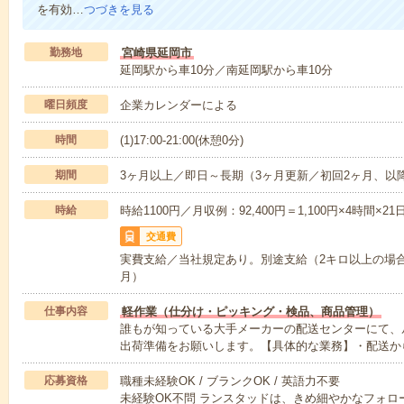
を有効…
つづきを見る
勤務地
宮崎県延岡市
延岡駅から車10分／南延岡駅から車10分
曜日頻度
企業カレンダーによる
時間
(1)17:00-21:00(休憩0分)
期間
3ヶ月以上／即日～長期（3ヶ月更新／初回2ヶ月、以
時給
時給1100円／月収例：92,400円＝1,100円×4時間
交通費
実費支給／当社規定あり。別途支給（2キロ以上の場合：定
月）
仕事内容
軽作業（仕分け・ピッキング・検品、商品管理）
誰もが知っている大手メーカーの配送センターにて、
出荷準備をお願いします。【具体的な業務】・配送か
応募資格
職種未経験OK / ブランクOK / 英語力不要
未経験OK不問 ランスタッドは、きめ細やかなフォ