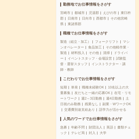
勤務地でお仕事情報をさがす
宮崎市
都城市
児湯郡
えびの市
東臼杵
郡
日南市
日向市
西都市
その他宮崎
県
東諸県郡
職種でお仕事情報をさがす
製造（組立・加工）
フォークリフト
マシ
ンオペレーター
食品加工
その他軽作業・
製造
材料投入
その他
清掃
ドライバ
ー
イベントスタッフ・会場設営
試験監
督・選挙スタッフ
インストラクター・講
師・教師
こだわりでお仕事情報をさがす
短期
単発
職種未経験OK
10名以上の大
量募集
友だちと一緒の応募OK
在宅・リモ
ートワーク
週2～3日勤務
週4日勤務
土
日祝のみ勤務
残業なし
副業・WワークOK
交通費別途支給あり
語学力が活かせる
人気のワードでお仕事情報をさがす
急募
年齢不問
財団法人
英語
書類チェ
ック
テレビ局
封入
大学