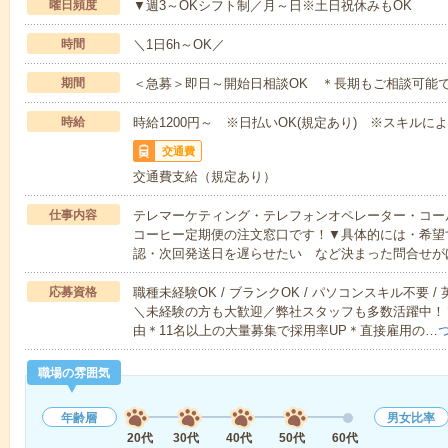
曜日頻度
▼週3～OKシフト制／月～日※土日祝休みもOK
時間
＼1日6h～OK／
期間
＜急募＞即日～開始日相談OK ＊長期もご相談可能
時給
時給1200円～ ※日払いOK(規定あり) ※スキルに
交通費
交通費支給（規定あり）
仕事内容
テレマーケティング・テレフォンオペレーター・コー
コーヒー定期便の注文窓口です！▼具体的には・希望
認・次回発送日を遅らせたい など決まった問合せが
応募資格
職種未経験OK / ブランクOK / パソコンスキル不要 /
＼未経験の方も大歓迎／弊社スタッフも多数活躍中！▼
由＊11名以上の大量募集で採用率UP＊直接雇用の…
職場の雰囲気
年齢層
男女比率
20代
30代
40代
50代
60代