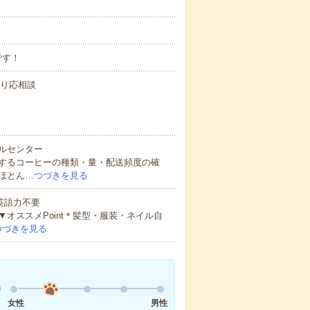
です！
より応相談
ルセンター
するコーヒーの種類・量・配送頻度の確
ほとん…
つづきを見る
 英語力不要
オススメPoint＊髪型・服装・ネイル自
つづきを見る
女性
男性