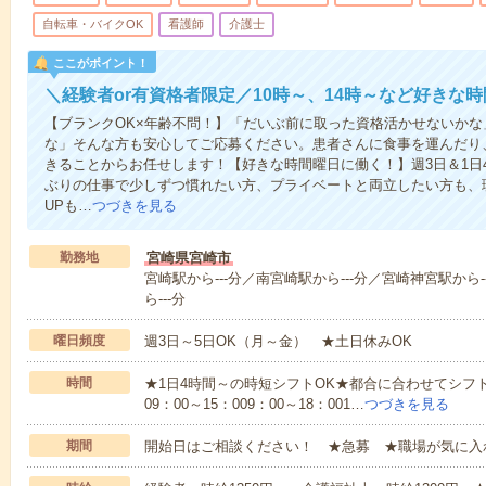
自転車・バイクOK
看護師
介護士
ここがポイント！
＼経験者or有資格者限定／10時～、14時～など好きな
【ブランクOK×年齢不問！】「だいぶ前に取った資格活かせないか
な」そんな方も安心してご応募ください。患者さんに食事を運んだり
きることからお任せします！【好きな時間曜日に働く！】週3日＆1日
ぶりの仕事で少しずつ慣れたい方、プライベートと両立したい方も、
UPも…
つづきを見る
勤務地
宮崎県宮崎市
宮崎駅から---分／南宮崎駅から---分／宮崎神宮駅から-
ら---分
曜日頻度
週3日～5日OK（月～金） ★土日休みOK
時間
★1日4時間～の時短シフトOK★都合に合わせてシフト
09：00～15：009：00～18：001…
つづきを見る
期間
開始日はご相談ください！ ★急募 ★職場が気に入