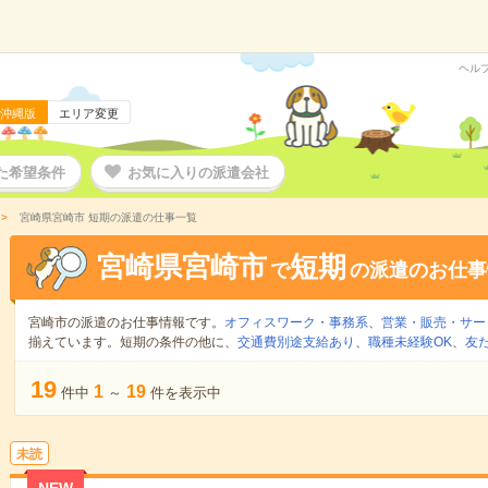
ヘル
沖縄版
エリア変更
た希望条件
お気に入りの派遣会社
宮崎県宮崎市 短期の派遣の仕事一覧
宮崎県宮崎市
短期
で
の派遣のお仕事
宮崎市の派遣のお仕事情報です。
オフィスワーク・事務系
、
営業・販売・サー
揃えています。短期の条件の他に、
交通費別途支給あり
、
職種未経験OK
、
友
19
1
19
件中
～
件を表示中
未読