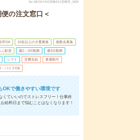
No.NEOKYAG宮崎431宮崎市_MZK
期便の注文窓口＜
新卒OK
10名以上の大量募集
複数名募集
ゅふ歓迎
週2～3日勤務
週4日勤務
シフト
交費支給
車通勤可
車・バイクOK
もOKで働きやすい環境です
なくていいのでストレスフリー！仕事終
にお給料日まで悩むことはなくなります！