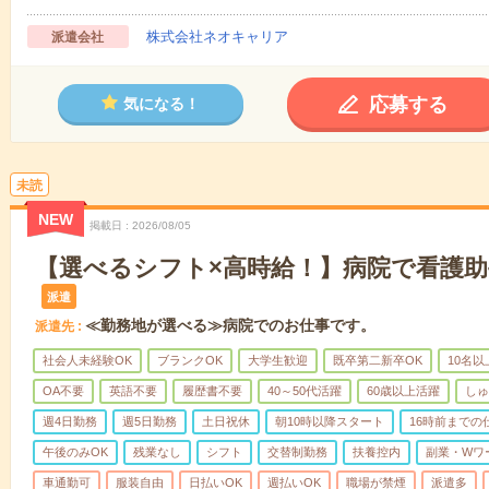
株式会社ネオキャリア
派遣会社
応募する
気になる！
未読
NEW
掲載日
2026/08/05
【選べるシフト×高時給！】病院で看護助
派遣
≪勤務地が選べる≫病院でのお仕事です。
派遣先
社会人未経験OK
ブランクOK
大学生歓迎
既卒第二新卒OK
10名
OA不要
英語不要
履歴書不要
40～50代活躍
60歳以上活躍
しゅ
週4日勤務
週5日勤務
土日祝休
朝10時以降スタート
16時前までの
午後のみOK
残業なし
シフト
交替制勤務
扶養控内
副業・Wワ
車通勤可
服装自由
日払いOK
週払いOK
職場が禁煙
派遣多