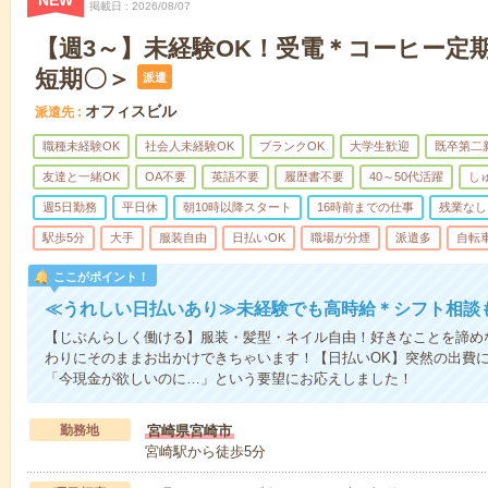
NEW
掲載日
2026/08/07
【週3～】未経験OK！受電＊コーヒー定
短期〇＞
派遣
オフィスビル
派遣先
職種未経験OK
社会人未経験OK
ブランクOK
大学生歓迎
既卒第二
友達と一緒OK
OA不要
英語不要
履歴書不要
40～50代活躍
し
週5日勤務
平日休
朝10時以降スタート
16時前までの仕事
残業なし
駅歩5分
大手
服装自由
日払いOK
職場が分煙
派遣多
自転
ここがポイント！
≪うれしい日払いあり≫未経験でも高時給＊シフト相談
【じぶんらしく働ける】服装・髪型・ネイル自由！好きなことを諦め
わりにそのままお出かけできちゃいます！【日払いOK】突然の出費
「今現金が欲しいのに…」という要望にお応えしました！
勤務地
宮崎県宮崎市
宮崎駅から徒歩5分