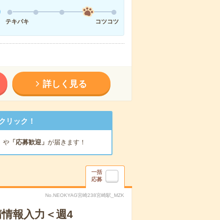
テキパキ
コツコツ
詳しく見る
クリック！
」
や
「応募歓迎」
が届きます！
一括
応募
No.NEOKYAG宮崎238宮崎駅_MZK
請情報入力＜週4