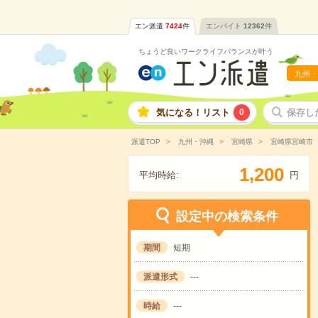
エン派遣
7424
件
エンバイト
12362
件
ちょうど良いワークライフバランスが叶う
九州・
気になる！リスト
0
保存し
派遣TOP
九州・沖縄
宮崎県
宮崎県宮崎市
,
1
2
0
0
平均時給:
円
設定中の検索条件
期間
短期
派遣形式
---
時給
---