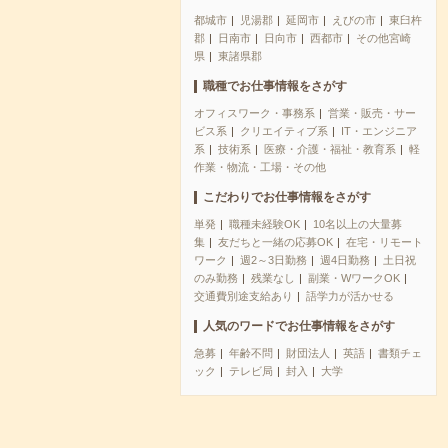
都城市
児湯郡
延岡市
えびの市
東臼杵
郡
日南市
日向市
西都市
その他宮崎
県
東諸県郡
職種でお仕事情報をさがす
オフィスワーク・事務系
営業・販売・サー
ビス系
クリエイティブ系
IT・エンジニア
系
技術系
医療・介護・福祉・教育系
軽
作業・物流・工場・その他
こだわりでお仕事情報をさがす
単発
職種未経験OK
10名以上の大量募
集
友だちと一緒の応募OK
在宅・リモート
ワーク
週2～3日勤務
週4日勤務
土日祝
のみ勤務
残業なし
副業・WワークOK
交通費別途支給あり
語学力が活かせる
人気のワードでお仕事情報をさがす
急募
年齢不問
財団法人
英語
書類チェ
ック
テレビ局
封入
大学