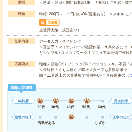
期間
＜急募＞即日～開始日相談OK ＊長期もご相談可能
時給
時給1200円～ ※日払いOK(規定あり) ※スキルに
交通費
交通費支給（規定あり）
仕事内容
データ入力・タイピング
＼官公庁＊マイナンバーの確認作業／▼具体的には・
どシンプル×コツコツワーク！マニュアル完備で未経
応募資格
職種未経験OK / ブランクOK / パソコンスキル不要 /
＼未経験の方も大歓迎／弊社スタッフも多数活躍中！▼
由＊11名以上の大量募集で採用率UP＊直接雇用の…
職場の雰囲気
年齢層
男女比率
20代
30代
40代
50代
60代
職場の様子
仕事の仕方
活気がある
しずか