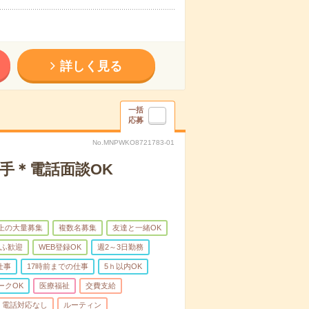
詳しく見る
一括
応募
No.MNPWKO8721783-01
手＊電話面談OK
以上の大量募集
複数名募集
友達と一緒OK
ふ歓迎
WEB登録OK
週2～3日勤務
仕事
17時前までの仕事
5ｈ以内OK
ークOK
医療福祉
交費支給
電話対応なし
ルーティン