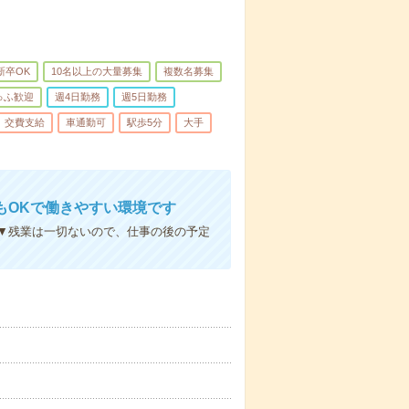
新卒OK
10名以上の大量募集
複数名募集
ゅふ歓迎
週4日勤務
週5日勤務
交費支給
車通勤可
駅歩5分
大手
もOKで働きやすい環境です
▼残業は一切ないので、仕事の後の予定