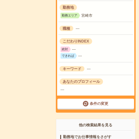
勤務地
宮崎市
勤務エリア
職種
---
こだわりINDEX
---
絶対
---
できれば
キーワード
---
あなたのプロフィール
---
条件の変更
他の検索結果を見る
勤務地でお仕事情報をさがす