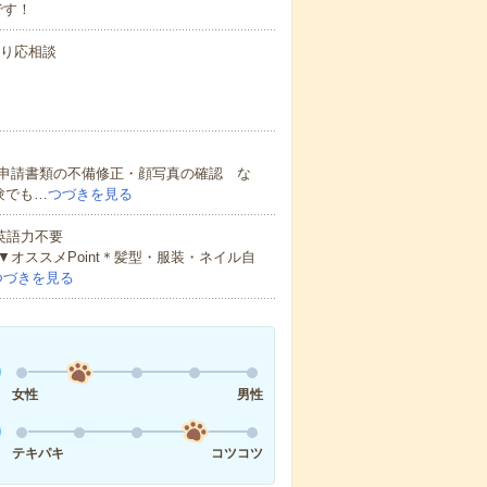
です！
より応相談
申請書類の不備修正・顔写真の確認 な
験でも…
つづきを見る
 英語力不要
オススメPoint＊髪型・服装・ネイル自
つづきを見る
女性
男性
テキパキ
コツコツ