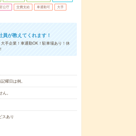
官公庁
交費支給
車通勤可
大手
社員が教えてくれます！
！大手企業！車通勤OK！駐車場あり！休
！
表記曜日は例。
ません。
ビスあり