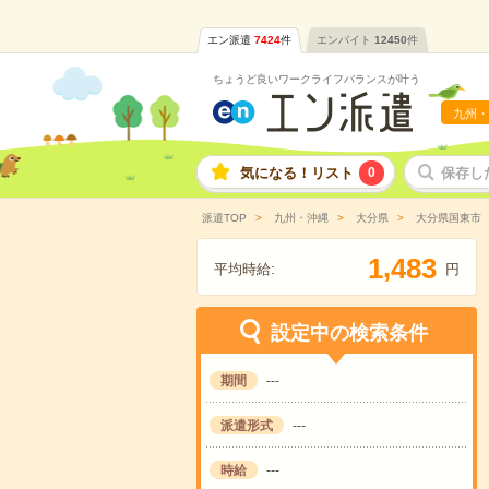
エン派遣
7424
件
エンバイト
12450
件
ちょうど良いワークライフバランスが叶う
九州・
気になる！リスト
0
保存し
派遣TOP
九州・沖縄
大分県
大分県国東市
,
1
4
8
3
平均時給:
円
設定中の検索条件
期間
---
派遣形式
---
時給
---