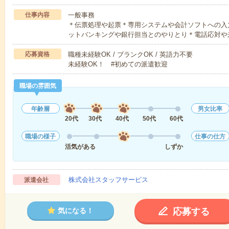
仕事内容
一般事務
＊伝票処理や起票＊専用システムや会計ソフトへの入
ットバンキングや銀行担当とのやりとり＊電話応対や
応募資格
職種未経験OK / ブランクOK / 英語力不要
未経験OK！ #初めての派遣歓迎
職場の雰囲気
年齢層
男女比率
20代
30代
40代
50代
60代
職場の様子
仕事の仕方
活気がある
しずか
株式会社スタッフサービス
派遣会社
応募する
気になる！