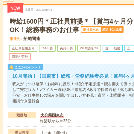
NEW
掲載日
2026/08/06
時給1600円＊正社員前提＊【賞与4ヶ月
OK！総務事務のお仕事
紹介予定派遣
正社員への
船舶関連
派遣先
正社員登用あり
OA不要
英語不要
WEB登録OK
週5日勤務
土日
職場が禁煙
ここがポイント！
10月開始！【国東市】総務・労務経験者必見！賞与4ヶ月
収入がっつり確保！お給料に反映！○紹介予定派遣＊腰を据えて働けます
して安定収入＊○マイカー通勤OK＊敷地内Pありで快適通勤！落ち着
不安・お仕事探しの悩みを聞いてほしい方必見！夜間・土曜開催・相
相談付き登録会
勤務地
大分県国東市
杵築駅から車33分
曜日頻度
月～金（週5日）