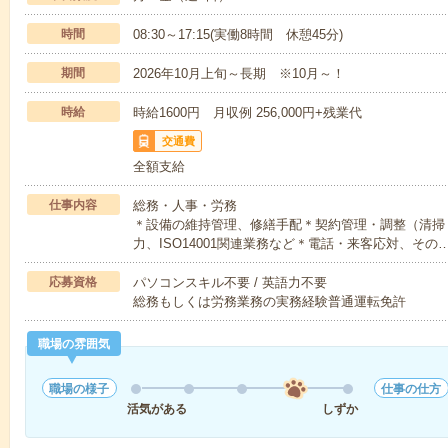
時間
08:30～17:15(実働8時間 休憩45分)
期間
2026年10月上旬～長期 ※10月～！
時給
時給1600円 月収例 256,000円+残業代
交通費
全額支給
仕事内容
総務・人事・労務
＊設備の維持管理、修繕手配＊契約管理・調整（清掃
力、ISO14001関連業務など＊電話・来客応対、その
応募資格
パソコンスキル不要 / 英語力不要
総務もしくは労務業務の実務経験普通運転免許
職場の雰囲気
職場の様子
仕事の仕方
活気がある
しずか