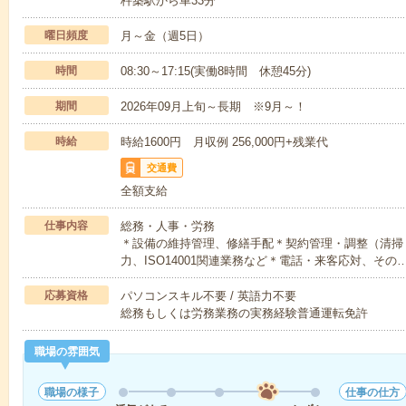
杵築駅から車33分
曜日頻度
月～金（週5日）
時間
08:30～17:15(実働8時間 休憩45分)
期間
2026年09月上旬～長期 ※9月～！
時給
時給1600円 月収例 256,000円+残業代
交通費
全額支給
仕事内容
総務・人事・労務
＊設備の維持管理、修繕手配＊契約管理・調整（清掃
力、ISO14001関連業務など＊電話・来客応対、その
応募資格
パソコンスキル不要 / 英語力不要
総務もしくは労務業務の実務経験普通運転免許
職場の雰囲気
職場の様子
仕事の仕方