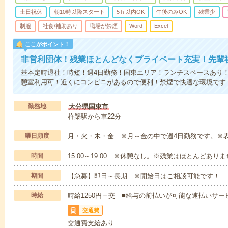
土日祝休
朝10時以降スタート
5ｈ以内OK
午後のみOK
残業少
制服
社食/補助あり
職場が禁煙
Word
Excel
ここがポイント！
非営利団体！残業ほとんどなくプライベート充実！先輩
基本定時退社！時短！週4日勤務！国東エリア！ランチスペースあり
憩室利用可！近くにコンビニがあるので便利！禁煙で快適な環境です
勤務地
大分県国東市
杵築駅から車22分
曜日頻度
月・火・木・金 ※月～金の中で週4日勤務です。※
時間
15:00～19:00 ※休憩なし。※残業はほとんどあり
期間
【急募】即日～長期 ※開始日はご相談可能です！
時給
時給1250円＋交 ■給与の前払いが可能な速払いサー
交通費
交通費支給あり