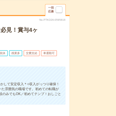
一括
応募
No.PTKO26-0595816
必見！賞与4ヶ
祝休
残業多
交費支給
車通勤可
活かして安定収入＊○収入がっつり確保！
いた雰囲気の職場です。初めての転職が
談のみでもOK／初めてテンプ！おしごと