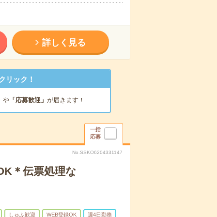
詳しく見る
クリック！
」
や
「応募歓迎」
が届きます！
一括
応募
No.SSKO6204331147
OK＊伝票処理な
しゅふ歓迎
WEB登録OK
週4日勤務