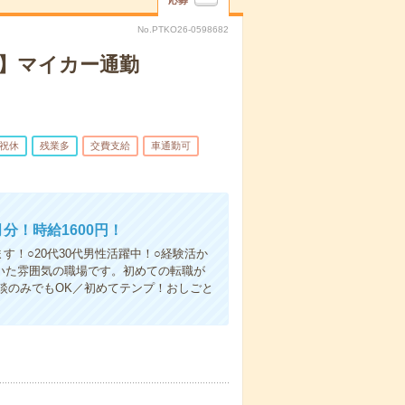
応募
No.PTKO26-0598682
分】マイカー通勤
祝休
残業多
交費支給
車通勤可
分！時給1600円！
！○20代30代男性活躍中！○経験活か
いた雰囲気の職場です。初めての転職が
談のみでもOK／初めてテンプ！おしごと