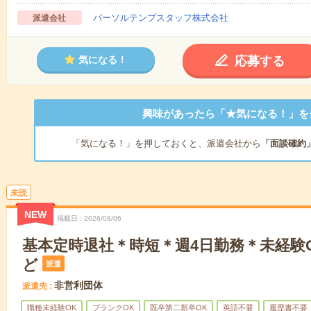
パーソルテンプスタッフ株式会社
派遣会社
応募する
気になる！
興味があったら「★気になる！」を
「気になる！」を押しておくと、派遣会社から
「面談確約
未読
NEW
掲載日
2026/08/06
基本定時退社＊時短＊週4日勤務＊未経験
ど
派遣
非営利団体
派遣先
職種未経験OK
ブランクOK
既卒第二新卒OK
英語不要
履歴書不要