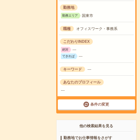
勤務地
国東市
勤務エリア
職種
オフィスワーク・事務系
こだわりINDEX
---
絶対
---
できれば
キーワード
---
あなたのプロフィール
---
条件の変更
他の検索結果を見る
勤務地でお仕事情報をさがす