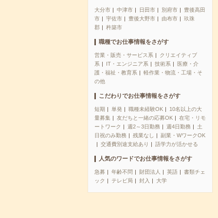
大分市
中津市
日田市
別府市
豊後高田
市
宇佐市
豊後大野市
由布市
玖珠
郡
杵築市
職種でお仕事情報をさがす
営業・販売・サービス系
クリエイティブ
系
IT・エンジニア系
技術系
医療・介
護・福祉・教育系
軽作業・物流・工場・そ
の他
こだわりでお仕事情報をさがす
短期
単発
職種未経験OK
10名以上の大
量募集
友だちと一緒の応募OK
在宅・リモ
ートワーク
週2～3日勤務
週4日勤務
土
日祝のみ勤務
残業なし
副業・WワークOK
交通費別途支給あり
語学力が活かせる
人気のワードでお仕事情報をさがす
急募
年齢不問
財団法人
英語
書類チェ
ック
テレビ局
封入
大学