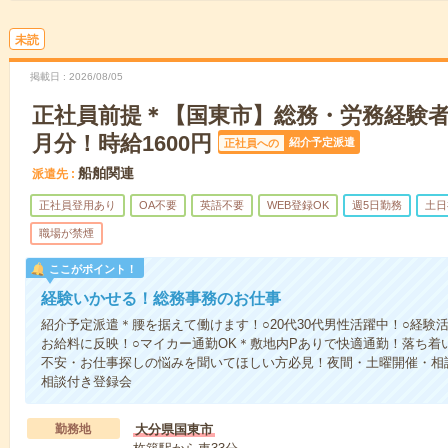
未読
掲載日
2026/08/05
正社員前提＊【国東市】総務・労務経験者
月分！時給1600円
紹介予定派遣
正社員への
船舶関連
派遣先
正社員登用あり
OA不要
英語不要
WEB登録OK
週5日勤務
土日
職場が禁煙
ここがポイント！
経験いかせる！総務事務のお仕事
紹介予定派遣＊腰を据えて働けます！○20代30代男性活躍中！○経験
お給料に反映！○マイカー通勤OK＊敷地内Pありで快適通勤！落ち着
不安・お仕事探しの悩みを聞いてほしい方必見！夜間・土曜開催・相
相談付き登録会
勤務地
大分県国東市