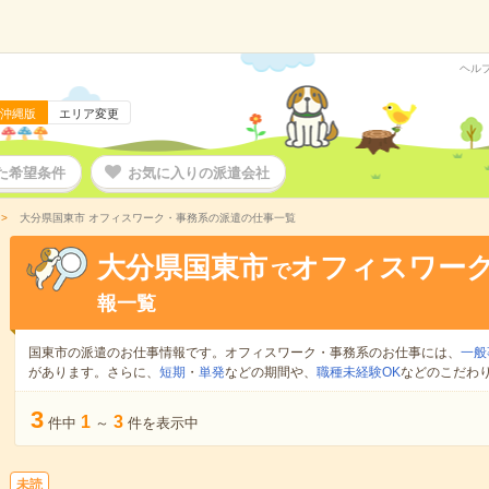
ヘル
沖縄版
エリア変更
た希望条件
お気に入りの派遣会社
大分県国東市 オフィスワーク・事務系の派遣の仕事一覧
大分県国東市
オフィスワー
で
報一覧
国東市の派遣のお仕事情報です。オフィスワーク・事務系のお仕事には、
一般
があります。さらに、
短期
・
単発
などの期間や、
職種未経験OK
などのこだわ
3
1
3
件中
～
件を表示中
未読