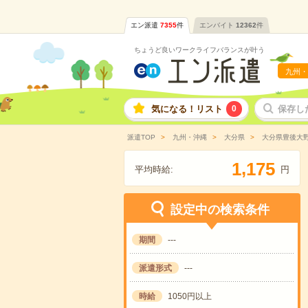
エン派遣
7355
件
エンバイト
12362
件
ちょうど良いワークライフバランスが叶う
九州・
気になる！リスト
0
保存し
派遣TOP
九州・沖縄
大分県
大分県豊後大
,
1
1
7
5
平均時給:
円
設定中の検索条件
期間
---
派遣形式
---
時給
1050円以上