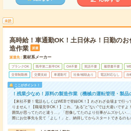
未読
高時給！車通勤OK！土日休み！日勤のお
造作業
派遣
素材系メーカー
派遣先
ブランクOK
既卒第二新卒OK
OA不要
英語不要
履歴書不要
W
交替制勤務
交費支給
車通勤可
社食/補助あり
電話対応なし
自
ここがポイント！
！残業少なめ！原料の製造作業（機械の運転管理・製品
【来社不要！電話もしくはWEBで登録OK！】わざわざ会場まで行っ
りません！【職場見学OK！】これ、“ある”と“ない”では大違いです
囲気が思ってたのと違う…」「想像してたのより仕事がムズかしい…
際にお仕事先を見て「よし！」と、納得してからスタートできるのも