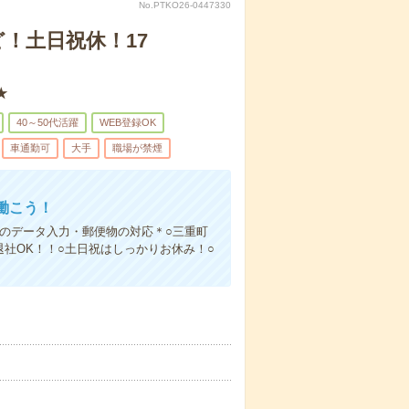
No.PTKO26-0447330
！土日祝休！17
★
40～50代活躍
WEB登録OK
車通勤可
大手
職場が禁煙
働こう！
のデータ入力・郵便物の対応＊○三重町
社OK！！○土日祝はしっかりお休み！○