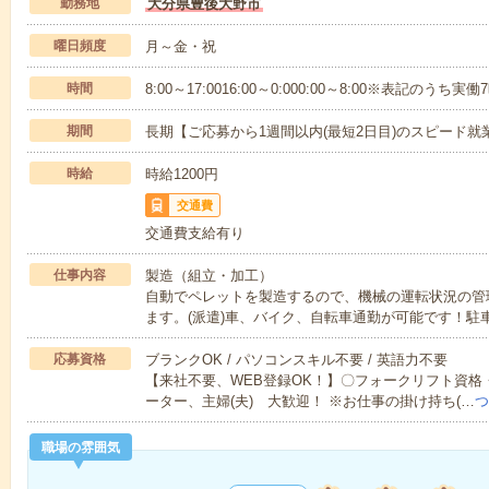
勤務地
大分県豊後大野市
曜日頻度
月～金・祝
時間
8:00～17:0016:00～0:000:00～8:00※表記のう
期間
長期【ご応募から1週間以内(最短2日目)のスピード就
時給
時給1200円
交通費
交通費支給有り
仕事内容
製造（組立・加工）
自動でペレットを製造するので、機械の運転状況の管
ます。(派遣)車、バイク、自転車通勤が可能です！駐
応募資格
ブランクOK / パソコンスキル不要 / 英語力不要
【来社不要、WEB登録OK！】〇フォークリフト資
ーター、主婦(夫) 大歓迎！ ※お仕事の掛け持ち(…
つ
職場の雰囲気