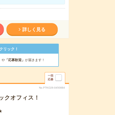
詳しく見る
クリック！
」
や
「応募歓迎」
が届きます！
一括
応募
No.PTKO26-0450884
バックオフィス！
★