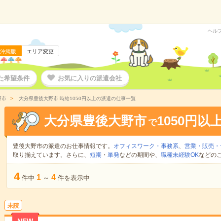
ヘル
沖縄版
エリア変更
た希望条件
お気に入りの派遣会社
野市
大分県豊後大野市 時給1050円以上の派遣の仕事一覧
大分県豊後大野市
1050円以
で
豊後大野市の派遣のお仕事情報です。
オフィスワーク・事務系
、
営業・販売・
取り揃えています。さらに、
短期
・
単発
などの期間や、
職種未経験OK
などの
4
1
4
件中
～
件を表示中
未読