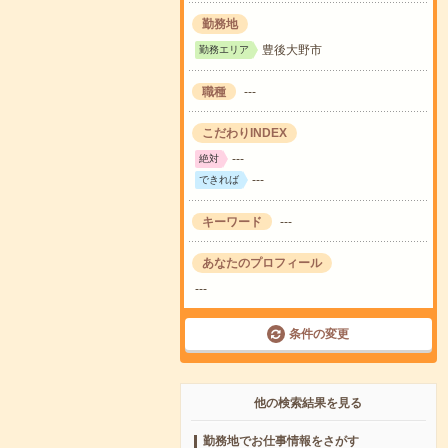
勤務地
豊後大野市
勤務エリア
職種
---
こだわりINDEX
---
絶対
---
できれば
キーワード
---
あなたのプロフィール
---
条件の変更
他の検索結果を見る
勤務地でお仕事情報をさがす