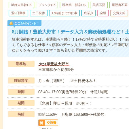
職種未経験OK
ブランクOK
既卒第二新卒OK
英語不要
履歴書不要
週5日勤務
土日祝休
17時前までの仕事
残業少
金融
交費支給
ここがポイント！
8月開始！豊後大野市！データ入力＆郵便物処理など！土
駐車場確保すれば、車通勤も可能！！17時定時で定時退社OK！！○
くてもできるお仕事＊○顧客のデータ入力・郵便物の対応＊○三重町駅
ゆとりをもって働けます＊落ち着いた雰囲気の職場です。
勤務地
大分県豊後大野市
三重町駅から徒歩9分
曜日頻度
月～金（週5日） ※土日祝休み！
時間
08:40～17:00(実働7時間20分 休憩1時間)
期間
【急募】即日～長期 ※8月～！
時給
時給1150円 月収例 168,590円+残業代
交通費