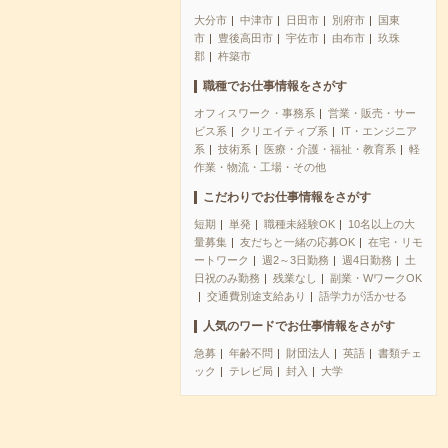
大分市
中津市
日田市
別府市
国東
市
豊後高田市
宇佐市
由布市
玖珠
郡
杵築市
職種でお仕事情報をさがす
オフィスワーク・事務系
営業・販売・サー
ビス系
クリエイティブ系
IT・エンジニア
系
技術系
医療・介護・福祉・教育系
軽
作業・物流・工場・その他
こだわりでお仕事情報をさがす
短期
単発
職種未経験OK
10名以上の大
量募集
友だちと一緒の応募OK
在宅・リモ
ートワーク
週2～3日勤務
週4日勤務
土
日祝のみ勤務
残業なし
副業・WワークOK
交通費別途支給あり
語学力が活かせる
人気のワードでお仕事情報をさがす
急募
年齢不問
財団法人
英語
書類チェ
ック
テレビ局
封入
大学