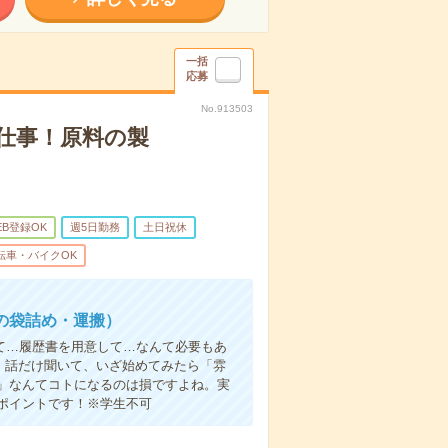
一括
応募
No.913503
仕事！原料の製
EB登録OK
週5日勤務
土日祝休
転車・バイクOK
の袋詰め・運搬）
て…履歴書を用意して…なんて必要もあ
よ！話だけ聞いて、いざ始めてみたら「雰
」なんてコトになるのは損ですよね。実
ポイントです！※学生不可