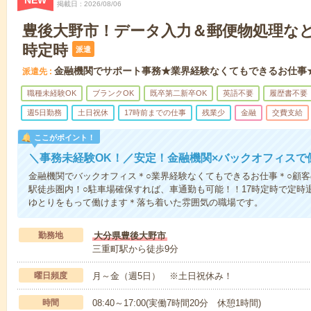
NEW
掲載日
2026/08/06
豊後大野市！データ入力＆郵便物処理など
時定時
派遣
金融機関でサポート事務★業界経験なくてもできるお仕事
派遣先
職種未経験OK
ブランクOK
既卒第二新卒OK
英語不要
履歴書不要
週5日勤務
土日祝休
17時前までの仕事
残業少
金融
交費支給
ここがポイント！
＼事務未経験OK！／安定！金融機関×バックオフィスで
金融機関でバックオフィス＊○業界経験なくてもできるお仕事＊○顧客
駅徒歩圏内！○駐車場確保すれば、車通勤も可能！！17時定時で定時退
ゆとりをもって働けます＊落ち着いた雰囲気の職場です。
勤務地
大分県豊後大野市
三重町駅から徒歩9分
曜日頻度
月～金（週5日） ※土日祝休み！
時間
08:40～17:00(実働7時間20分 休憩1時間)