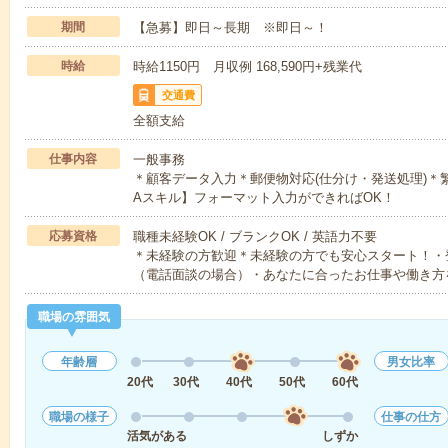
期間
【急募】即日～長期 ※即日～！
時給
時給1150円 月収例 168,590円+残業代
交通費
全額支給
仕事内容
一般事務
＊顧客データ入力＊郵便物対応(仕分け・発送処理)＊
Aスキル】フォーマット入力ができればOK！
応募資格
職種未経験OK / ブランクOK / 英語力不要
＊未経験の方歓迎＊未経験の方でも安心スタート！・
（電話面談の場合）・あなたに合ったお仕事や働き方
職場の雰囲気
年齢層
男女比率
20代
30代
40代
50代
60代
職場の様子
仕事の仕方
活気がある
しずか