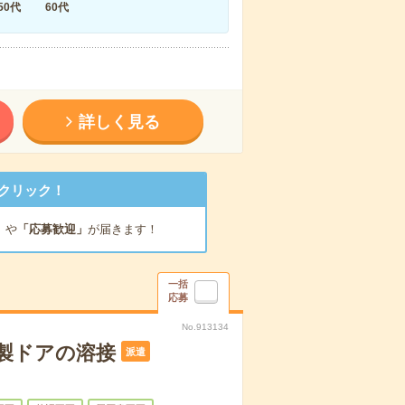
50代
60代
詳しく見る
クリック！
」
や
「応募歓迎」
が届きます！
一括
応募
No.913134
製ドアの溶接
派遣