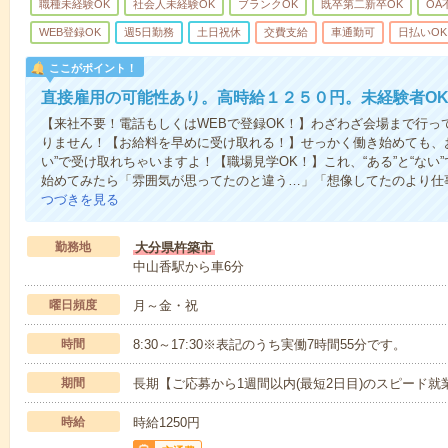
職種未経験OK
社会人未経験OK
ブランクOK
既卒第二新卒OK
OA
WEB登録OK
週5日勤務
土日祝休
交費支給
車通勤可
日払いOK
ここがポイント！
直接雇用の可能性あり。高時給１２５０円。未経験者O
【来社不要！電話もしくはWEBで登録OK！】わざわざ会場まで行っ
りません！【お給料を早めに受け取れる！】せっかく働き始めても、
い”で受け取れちゃいますよ！【職場見学OK！】これ、“ある”と“な
始めてみたら「雰囲気が思ってたのと違う…」「想像してたのより仕
つづきを見る
勤務地
大分県杵築市
中山香駅から車6分
曜日頻度
月～金・祝
時間
8:30～17:30※表記のうち実働7時間55分です。
期間
長期【ご応募から1週間以内(最短2日目)のスピード就
時給
時給1250円