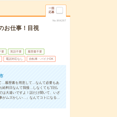
一括
応募
No.904267
のお仕事！目視
不要
英語不要
履歴書不要
電話対応なし
自転車・バイクOK
市
て…履歴書を用意して…なんて必要もあ
お給料日なんて我慢…しなくても“日払
い”では大違いですよ！話だけ聞いて、いざ
事がムズかしい…」なんてコトになる…