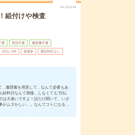
No.916239
！組付けや検査
不要
英語不要
履歴書不要
日払いOK
派遣多
電話対応なし
て…履歴書を用意して…なんて必要もあ
お給料日なんて我慢…しなくても“日払
い”では大違いですよ！話だけ聞いて、いざ
事がムズかしい…」なんてコトになる…