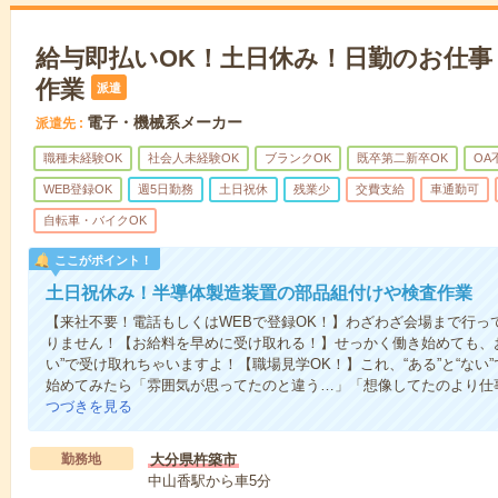
給与即払いOK！土日休み！日勤のお仕事
作業
派遣
電子・機械系メーカー
派遣先
職種未経験OK
社会人未経験OK
ブランクOK
既卒第二新卒OK
OA
WEB登録OK
週5日勤務
土日祝休
残業少
交費支給
車通勤可
自転車・バイクOK
ここがポイント！
土日祝休み！半導体製造装置の部品組付けや検査作業
【来社不要！電話もしくはWEBで登録OK！】わざわざ会場まで行っ
りません！【お給料を早めに受け取れる！】せっかく働き始めても、
い”で受け取れちゃいますよ！【職場見学OK！】これ、“ある”と“な
始めてみたら「雰囲気が思ってたのと違う…」「想像してたのより仕
つづきを見る
勤務地
大分県杵築市
中山香駅から車5分