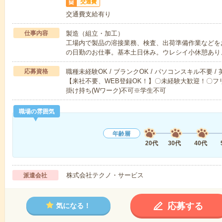
交通費
交通費支給有り
仕事内容
製造（組立・加工）
工場内で製品の溶接業務、検査、出荷準備作業などをお
の日勤のお仕事。基本土日休み。ウレシイ小休憩あり
応募資格
職種未経験OK / ブランクOK / パソコンスキル不要 /
【来社不要、WEB登録OK！】〇未経験大歓迎！〇フリ
掛け持ち(Wワーク)不可※学生不可
職場の雰囲気
年齢層
20代
30代
40代
株式会社テクノ・サービス
派遣会社
応募する
気になる！