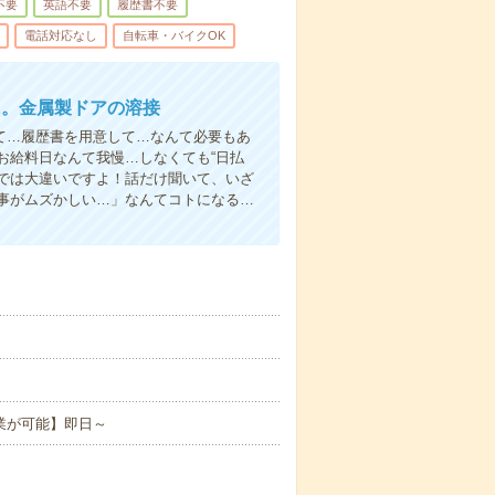
不要
英語不要
履歴書不要
電話対応なし
自転車・バイクOK
K。金属製ドアの溶接
て…履歴書を用意して…なんて必要もあ
お給料日なんて我慢…しなくても“日払
い”では大違いですよ！話だけ聞いて、いざ
事がムズかしい…」なんてコトになる…
業が可能】即日～