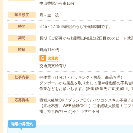
中山香駅から車16分
曜日頻度
月～金・祝
時間
8:15～17:15※表記のうち実働8時間です。
期間
長期【ご応募から1週間以内(最短2日目)のスピード就
時給
時給1150円
交通費
交通費支給有り
仕事内容
軽作業（仕分け・ピッキング・検品、商品管理）
ダンボールから製品を取り出して傷や稼働部の不具合
作業などをお願いします。(派遣)派遣先に直接雇用し
応募資格
職種未経験OK / ブランクOK / パソコンスキル不要 /
【来社不要、WEB登録OK！】〇未経験大歓迎！〇フリ
掛け持ち(Wワーク)不可※学生不可
職場の雰囲気