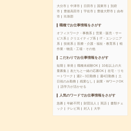
大分市
中津市
日田市
国東市
別府
市
豊後高田市
宇佐市
豊後大野市
由布
市
玖珠郡
職種でお仕事情報をさがす
オフィスワーク・事務系
営業・販売・サー
ビス系
クリエイティブ系
IT・エンジニア
系
技術系
医療・介護・福祉・教育系
軽
作業・物流・工場・その他
こだわりでお仕事情報をさがす
短期
単発
職種未経験OK
10名以上の大
量募集
友だちと一緒の応募OK
在宅・リモ
ートワーク
週2～3日勤務
週4日勤務
土
日祝のみ勤務
残業なし
副業・WワークOK
語学力が活かせる
人気のワードでお仕事情報をさがす
急募
年齢不問
財団法人
英語
書類チェ
ック
テレビ局
封入
大学