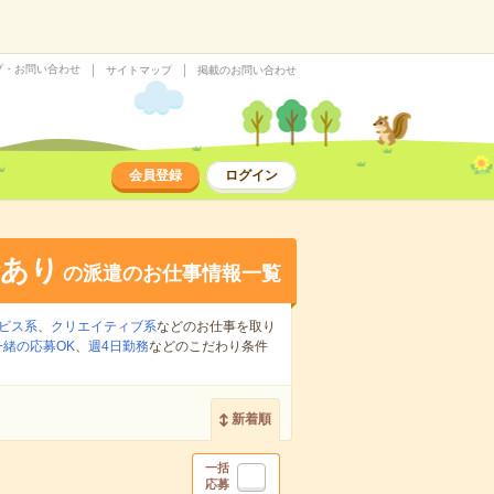
プ・お問い合わせ
サイトマップ
掲載のお問い合わせ
会員登録
ログイン
給あり
の派遣のお仕事情報一覧
ビス系
、
クリエイティブ系
などのお仕事を取り
緒の応募OK
、
週4日勤務
などのこだわり条件
新着順
一括
応募