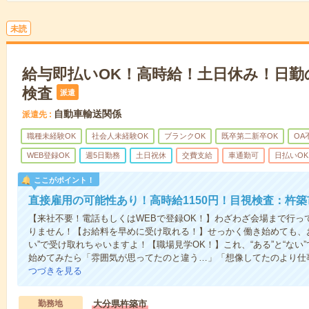
未読
給与即払いOK！高時給！土日休み！日勤
検査
派遣
自動車輸送関係
派遣先
職種未経験OK
社会人未経験OK
ブランクOK
既卒第二新卒OK
OA
WEB登録OK
週5日勤務
土日祝休
交費支給
車通勤可
日払いOK
ここがポイント！
直接雇用の可能性あり！高時給1150円！目視検査：杵築
【来社不要！電話もしくはWEBで登録OK！】わざわざ会場まで行っ
りません！【お給料を早めに受け取れる！】せっかく働き始めても、
い”で受け取れちゃいますよ！【職場見学OK！】これ、“ある”と“な
始めてみたら「雰囲気が思ってたのと違う…」「想像してたのより仕
つづきを見る
勤務地
大分県杵築市