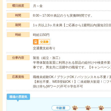
曜日頻度
月～金
時間
8:00～17:00※表記のうち実働8時間です。
期間
1ヶ月以上3ヶ月未満【ご応募から1週間以内(最短2日
時給
時給1150円
交通費
交通費支給有り
仕事内容
製造（組立・加工）
半導体製造装置に利用される部品の組付けや検査作業を
事です。男女共に活躍中の職場です。【キャンペーン
応募資格
職種未経験OK / ブランクOK / パソコンスキル不要 /
【来社不要、WEB登録OK！】〇未経験大歓迎！〇フリ
掛け持ち(Wワーク)不可※学生不可
職場の雰囲気
年齢層