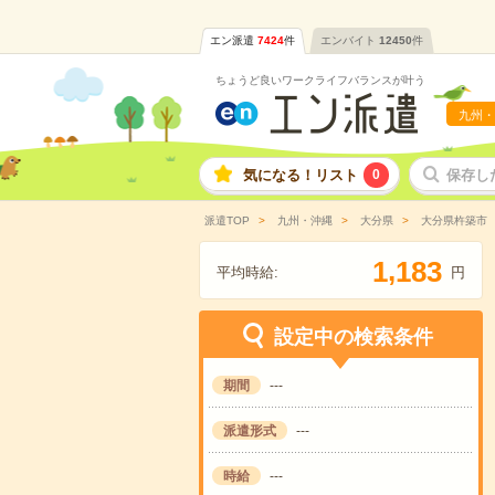
エン派遣
7424
件
エンバイト
12450
件
ちょうど良いワークライフバランスが叶う
九州・
気になる！リスト
0
保存し
派遣TOP
九州・沖縄
大分県
大分県杵築市
,
1
1
8
3
平均時給:
円
設定中の検索条件
期間
---
派遣形式
---
時給
---