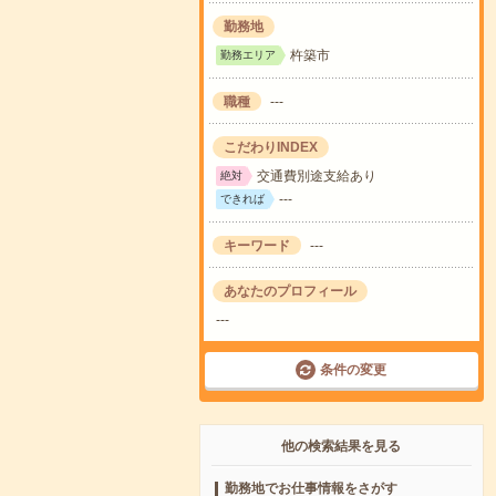
勤務地
杵築市
勤務エリア
職種
---
こだわりINDEX
交通費別途支給あり
絶対
---
できれば
キーワード
---
あなたのプロフィール
---
条件の変更
他の検索結果を見る
勤務地でお仕事情報をさがす