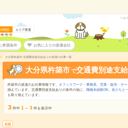
ヘル
沖縄版
エリア変更
た希望条件
お気に入りの派遣会社
大分県杵築市 交通費別途支給ありの派遣の仕事一覧
大分県杵築市
交通費別途支
で
杵築市の派遣のお仕事情報です。
オフィスワーク・事務系
、
営業・販売・サー
揃えています。交通費別途支給ありの条件の他に、
職種未経験OK
、
友だちと一
も取り揃えています。
3
1
3
件中
～
件を表示中
未読