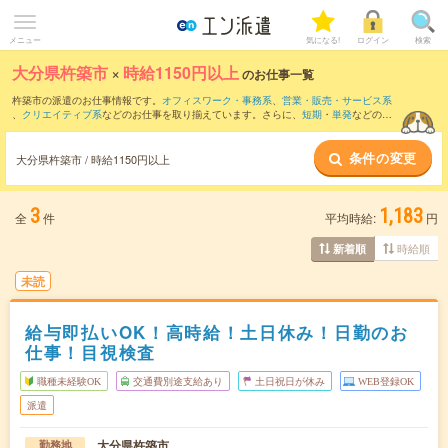
メニュー
気になる!
ログイン
検索
大分県杵築市
×
時給1150円以上
のお仕事一覧
杵築市の派遣のお仕事情報です。
オフィスワーク・事務系
、
営業・販売・サービス系
、
クリエイティブ系
などのお仕事を取り揃えています。さらに、
短期
・
単発
などの期
間や、
職種未経験OK
などのこだわり条件で絞り込んでいただけます。
条件の変更
大分県杵築市 / 時給1150円以上
3
1,183
全
件
平均時給:
円
時給順
新着順
未読
給与即払いOK！高時給！土日休み！日勤のお
仕事！目視検査
職種未経験OK
交通費別途支給あり
土日祝日が休み
WEB登録OK
派遣
大分県杵築市
勤務地