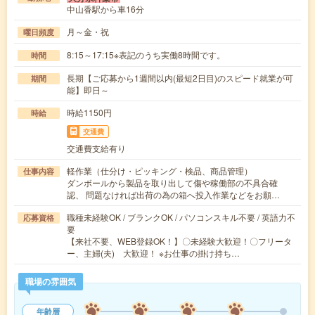
中山香駅から車16分
月～金・祝
曜日頻度
8:15～17:15※表記のうち実働8時間です。
時間
長期【ご応募から1週間以内(最短2日目)のスピード就業が可
期間
能】即日～
時給1150円
時給
交通費
交通費支給有り
軽作業（仕分け・ピッキング・検品、商品管理）
仕事内容
ダンボールから製品を取り出して傷や稼働部の不具合確
認、 問題なければ出荷の為の箱へ投入作業などをお願…
職種未経験OK / ブランクOK / パソコンスキル不要 / 英語力不
応募資格
要
【来社不要、WEB登録OK！】〇未経験大歓迎！〇フリータ
ー、主婦(夫) 大歓迎！ ※お仕事の掛け持ち…
職場の雰囲気
年齢層