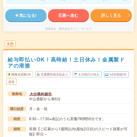
気になる!
応募へ進む
詳しく見る
派遣会社
株式会社テクノ・サービス
未読
給与即払いOK！高時給！土日休み！金属製ド
アの溶接
職種未経験OK
交通費別途支給あり
土日祝日が休み
WEB登録OK
派遣
大分県杵築市
勤務地
中山香駅から車6分
月～金・祝
曜日頻度
8:30～17:30※表記のうち実働7時間55分です。
時間
長期【ご応募から1週間以内(最短2日目)のスピード就業が可
期間
能】即日～