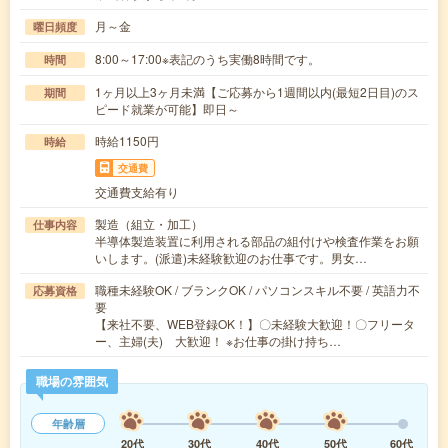
月～金
曜日頻度
8:00～17:00※表記のうち実働8時間です。
時間
1ヶ月以上3ヶ月未満【ご応募から1週間以内(最短2日目)のス
期間
ピード就業が可能】即日～
時給1150円
時給
交通費
交通費支給有り
製造（組立・加工）
仕事内容
半導体製造装置に利用される部品の組付けや検査作業をお願
いします。(派遣)未経験歓迎のお仕事です。男女…
職種未経験OK / ブランクOK / パソコンスキル不要 / 英語力不
応募資格
要
【来社不要、WEB登録OK！】〇未経験大歓迎！〇フリータ
ー、主婦(夫) 大歓迎！ ※お仕事の掛け持ち…
職場の雰囲気
年齢層
20代
30代
40代
50代
60代