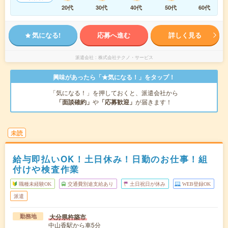
20代
30代
40代
50代
60代
気になる!
応募へ進む
詳しく見る
派遣会社
株式会社テクノ・サービス
興味があったら「★気になる！」をタップ！
「気になる！」を押しておくと、派遣会社から
「面談確約」
や
「応募歓迎」
が届きます！
未読
給与即払いOK！土日休み！日勤のお仕事！組
付けや検査作業
職種未経験OK
交通費別途支給あり
土日祝日が休み
WEB登録OK
派遣
大分県杵築市
勤務地
中山香駅から車5分