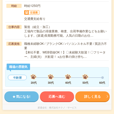
時給1250円
時給
交通費
交通費支給有り
製造（組立・加工）
仕事内容
工場内で製品の溶接業務、検査、出荷準備作業などをお願い
します。(派遣)長期勤務可能。人気の日勤のお仕…
職種未経験OK / ブランクOK / パソコンスキル不要 / 英語力不
応募資格
要
【来社不要、WEB登録OK！】〇未経験大歓迎！〇フリータ
ー、主婦(夫) 大歓迎！ ※お仕事の掛け持ち…
職場の雰囲気
年齢層
20代
30代
40代
50代
60代
気になる!
応募へ進む
詳しく見る
派遣会社
株式会社テクノ・サービス