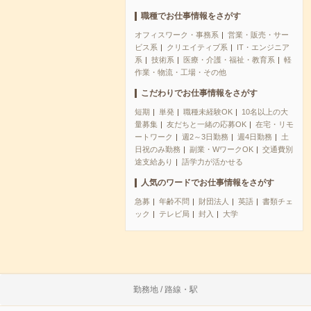
職種でお仕事情報をさがす
オフィスワーク・事務系
営業・販売・サー
ビス系
クリエイティブ系
IT・エンジニア
系
技術系
医療・介護・福祉・教育系
軽
作業・物流・工場・その他
こだわりでお仕事情報をさがす
短期
単発
職種未経験OK
10名以上の大
量募集
友だちと一緒の応募OK
在宅・リモ
ートワーク
週2～3日勤務
週4日勤務
土
日祝のみ勤務
副業・WワークOK
交通費別
途支給あり
語学力が活かせる
人気のワードでお仕事情報をさがす
急募
年齢不問
財団法人
英語
書類チェ
ック
テレビ局
封入
大学
勤務地 / 路線・駅