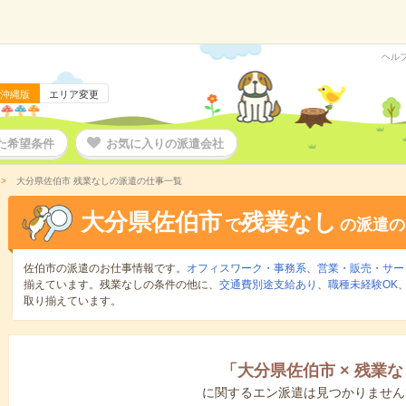
ヘル
沖縄版
エリア変更
た希望条件
お気に入りの派遣会社
大分県佐伯市 残業なしの派遣の仕事一覧
大分県佐伯市
残業なし
で
の派遣の
佐伯市の派遣のお仕事情報です。
オフィスワーク・事務系
、
営業・販売・サー
揃えています。残業なしの条件の他に、
交通費別途支給あり
、
職種未経験OK
取り揃えています。
「
大分県佐伯市
×
残業な
に関するエン派遣は見つかりません