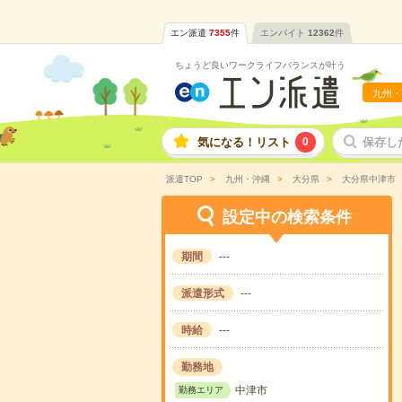
エン派遣
7355
件
エンバイト
12362
件
ちょうど良いワークライフバランスが叶う
九州・
気になる！リスト
0
保存し
派遣TOP
九州・沖縄
大分県
大分県中津市
設定中の検索条件
期間
---
派遣形式
---
時給
---
勤務地
中津市
勤務エリア