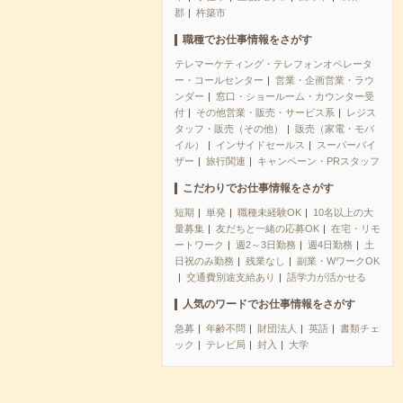
郡
杵築市
職種でお仕事情報をさがす
テレマーケティング・テレフォンオペレータ
ー・コールセンター
営業・企画営業・ラウ
ンダー
窓口・ショールーム・カウンター受
付
その他営業・販売・サービス系
レジス
タッフ・販売（その他）
販売（家電・モバ
イル）
インサイドセールス
スーパーバイ
ザー
旅行関連
キャンペーン・PRスタッフ
こだわりでお仕事情報をさがす
短期
単発
職種未経験OK
10名以上の大
量募集
友だちと一緒の応募OK
在宅・リモ
ートワーク
週2～3日勤務
週4日勤務
土
日祝のみ勤務
残業なし
副業・WワークOK
交通費別途支給あり
語学力が活かせる
人気のワードでお仕事情報をさがす
急募
年齢不問
財団法人
英語
書類チェ
ック
テレビ局
封入
大学