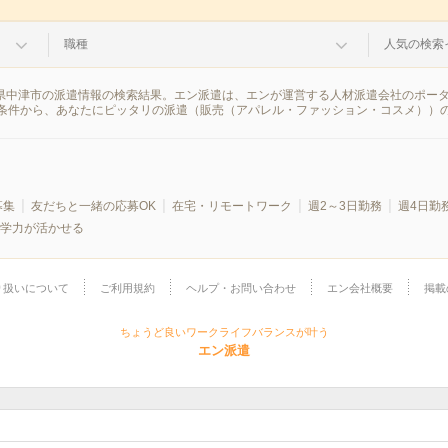
職種
人気の検索
分県中津市の派遣情報の検索結果。エン派遣は、エンが運営する人材派遣会社のポー
条件から、あなたにピッタリの派遣（販売（アパレル・ファッション・コスメ））
募集
友だちと一緒の応募OK
在宅・リモートワーク
週2～3日勤務
週4日勤
学力が活かせる
り扱いについて
ご利用規約
ヘルプ・お問い合わせ
エン会社概要
掲載
ちょうど良いワークライフバランスが叶う
エン派遣