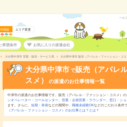
ヘル
沖縄版
エリア変更
た希望条件
お気に入りの派遣会社
大分県中津市 営業・販売・サービス系
大分県中津市 販売（アパレル・ファッション・コス
大分県中津市
販売（アパレ
で
スメ）
の派遣のお仕事情報一覧
中津市の派遣のお仕事情報です。販売（アパレル・ファッション・コスメ）の
ンオペレーター・コールセンター
、
営業・企画営業・ラウンダー
、
窓口・ショ
ます。さらに、
短期
・
単発
などの期間や、
職種未経験OK
などのこだわり条件
（アパレル・ファッション・コスメ）のお仕事とは？とは？