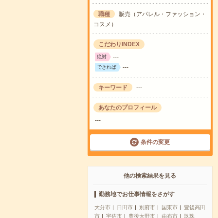
職種
販売（アパレル・ファッション・
コスメ）
こだわりINDEX
---
絶対
---
できれば
キーワード
---
あなたのプロフィール
---
条件の変更
他の検索結果を見る
勤務地でお仕事情報をさがす
大分市
日田市
別府市
国東市
豊後高田
市
宇佐市
豊後大野市
由布市
玖珠