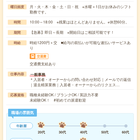
月・火・木・金・土・日・祝 ※水曜＋1日がお休みのシフト
曜日頻度
勤務です。
10:00～18:00 ※残業はほとんどありません。※休憩60分。
時間
【急募】即日～長期 ※開始日はご相談可能です！
期間
時給1200円＋交 ■給与の前払いが可能な速払いサービスあ
時給
り
交通費
交通費支給あり
一般事務
仕事内容
＊入居者・オーナーからの問い合わせ対応｜メールでの返信
｜退去精算業務｜入居者・オーナーからのリクエス…
職種未経験OK / ブランクOK / 英語力不要
応募資格
未経験OK！ #初めての派遣歓迎
職場の雰囲気
年齢層
20代
30代
40代
50代
60代