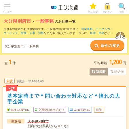
メニュー
気になる!
ログイン
検索
大分県別府市
×
一般事務
のお仕事一覧
別府市の派遣のお仕事情報です。一般事務のお仕事の他に、
営業事務
、
データ入力・
タイピング
、
総務・人事・労務
などを取り揃えています。さらに、
短期
・
単発
などの
期間や、
職種未経験OK
などのこだわり条件で絞り込んでいただけます。職種辞典：
一
般事務のお仕事とは？とは？
条件の変更
大分県別府市 / 一般事務
1
1,200
全
件
平均時給:
円
時給順
新着順
未読
掲載日
2026/08/05
NEW
基本定時まで＊問い合わせ対応など＊憧れの大
手企業
職種未経験OK
交通費別途支給あり
WEB登録OK
派遣
大分県別府市
勤務地
別府(大分県)駅から車10分