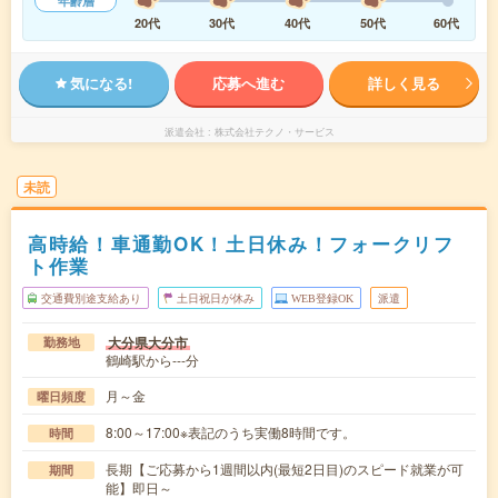
年齢層
20代
30代
40代
50代
60代
気になる!
応募へ進む
詳しく見る
派遣会社
株式会社テクノ・サービス
未読
高時給！車通勤OK！土日休み！フォークリフ
ト作業
交通費別途支給あり
土日祝日が休み
WEB登録OK
派遣
大分県大分市
勤務地
鶴崎駅から---分
月～金
曜日頻度
8:00～17:00※表記のうち実働8時間です。
時間
長期【ご応募から1週間以内(最短2日目)のスピード就業が可
期間
能】即日～