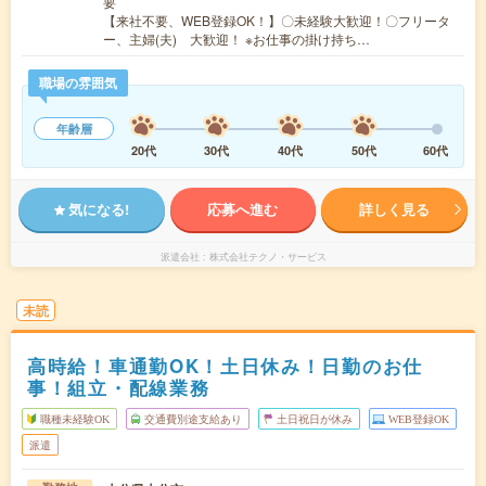
要
【来社不要、WEB登録OK！】〇未経験大歓迎！〇フリータ
ー、主婦(夫) 大歓迎！ ※お仕事の掛け持ち…
職場の雰囲気
年齢層
20代
30代
40代
50代
60代
気になる!
応募へ進む
詳しく見る
派遣会社
株式会社テクノ・サービス
未読
高時給！車通勤OK！土日休み！日勤のお仕
事！組立・配線業務
職種未経験OK
交通費別途支給あり
土日祝日が休み
WEB登録OK
派遣