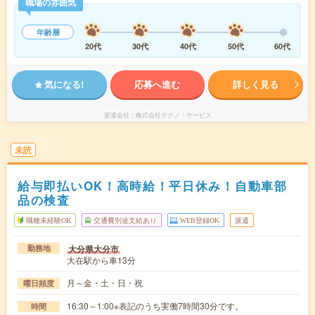
職場の雰囲気
年齢層
20代
30代
40代
50代
60代
気になる!
応募へ進む
詳しく見る
派遣会社
株式会社テクノ・サービス
未読
給与即払いOK！高時給！平日休み！自動車部
品の検査
職種未経験OK
交通費別途支給あり
WEB登録OK
派遣
大分県大分市
勤務地
大在駅から車13分
月～金・土・日・祝
曜日頻度
16:30～1:00※表記のうち実働7時間30分です。
時間