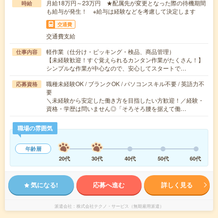
月給18万円～23万円 ★配属先が変更となった際の待機期間
時給
も給与が発生！ ※給与は経験などを考慮して決定します
交通費
交通費支給
軽作業（仕分け・ピッキング・検品、商品管理）
仕事内容
【未経験歓迎！すぐ覚えられるカンタン作業がたくさん！】
シンプルな作業が中心なので、安心してスタートで…
職種未経験OK / ブランクOK / パソコンスキル不要 / 英語力不
応募資格
要
＼未経験から安定した働き方を目指したい方歓迎！／経験・
資格・学歴は問いません◎「そろそろ腰を据えて働…
職場の雰囲気
年齢層
20代
30代
40代
50代
60代
気になる!
応募へ進む
詳しく見る
派遣会社
株式会社テクノ・サービス（無期雇用派遣）