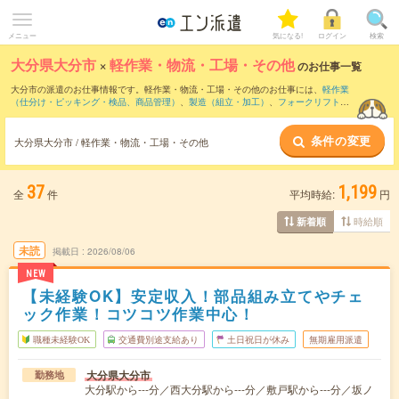
メニュー
気になる!
ログイン
検索
大分県大分市
×
軽作業・物流・工場・その他
のお仕事一覧
大分市の派遣のお仕事情報です。軽作業・物流・工場・その他のお仕事には、
軽作業
（仕分け・ピッキング・検品、商品管理）
、
製造（組立・加工）
、
フォークリフト
な
どがあります。さらに、
短期
・
単発
などの期間や、
職種未経験OK
などのこだわり条件
で絞り込んでいただけます。
条件の変更
大分県大分市 / 軽作業・物流・工場・その他
37
1,199
全
件
平均時給:
円
時給順
新着順
未読
掲載日
2026/08/06
NEW
【未経験OK】安定収入！部品組み立てやチェ
ック作業！コツコツ作業中心！
職種未経験OK
交通費別途支給あり
土日祝日が休み
無期雇用派遣
大分県大分市
勤務地
大分駅から---分／西大分駅から---分／敷戸駅から---分／坂ノ