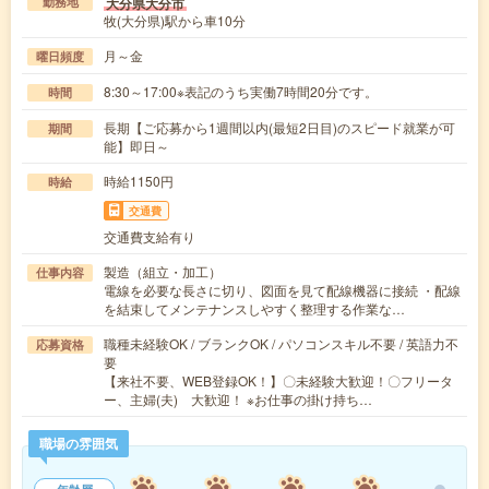
大分県大分市
勤務地
牧(大分県)駅から車10分
月～金
曜日頻度
8:30～17:00※表記のうち実働7時間20分です。
時間
長期【ご応募から1週間以内(最短2日目)のスピード就業が可
期間
能】即日～
時給1150円
時給
交通費
交通費支給有り
製造（組立・加工）
仕事内容
電線を必要な長さに切り、図面を見て配線機器に接続 ・配線
を結束してメンテナンスしやすく整理する作業な…
職種未経験OK / ブランクOK / パソコンスキル不要 / 英語力不
応募資格
要
【来社不要、WEB登録OK！】〇未経験大歓迎！〇フリータ
ー、主婦(夫) 大歓迎！ ※お仕事の掛け持ち…
職場の雰囲気