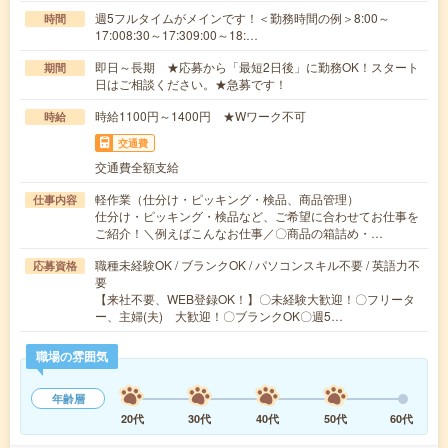
週5フルタイムがメインです！＜勤務時間の例＞8:00～
時間
17:008:30～17:309:00～18:…
即日～長期 ★応募から「最短2日後」に勤務OK！スタート
期間
日はご相談ください。★急募です！
時給1100円～1400円 ★Wワーク不可
時給
交通費
交通費全額支給
軽作業（仕分け・ピッキング・検品、商品管理）
仕事内容
仕分け・ピッキング・検品など、ご希望に合わせてお仕事を
ご紹介！＼例えばこんなお仕事／〇商品の箱詰め・…
職種未経験OK / ブランクOK / パソコンスキル不要 / 英語力不
応募資格
要
【来社不要、WEB登録OK！】〇未経験大歓迎！〇フリータ
ー、主婦(夫) 大歓迎！〇ブランクOK〇週5…
職場の雰囲気
年齢層
20代
30代
40代
50代
60代