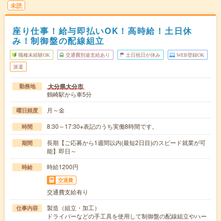
未読
座り仕事！給与即払いOK！高時給！土日休
み！制御盤の配線組立
職種未経験OK
交通費別途支給あり
土日祝日が休み
WEB登録OK
派遣
大分県大分市
勤務地
鶴崎駅から車5分
月～金
曜日頻度
8:30～17:30※表記のうち実働8時間です。
時間
長期【ご応募から1週間以内(最短2日目)のスピード就業が可
期間
能】即日～
時給1200円
時給
交通費
交通費支給有り
製造（組立・加工）
仕事内容
ドライバーなどの手工具を使用して制御盤の配線組立やハー