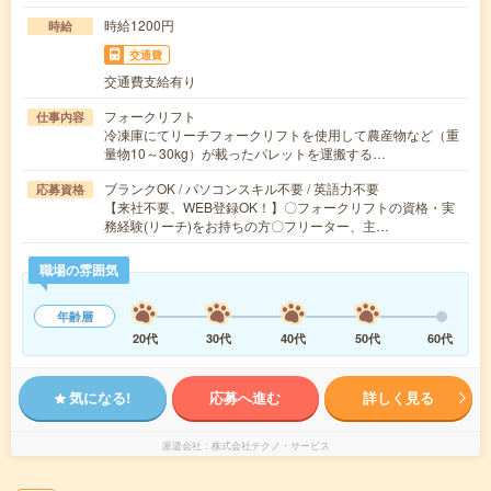
時給1200円
時給
交通費
交通費支給有り
フォークリフト
仕事内容
冷凍庫にてリーチフォークリフトを使用して農産物など（重
量物10～30kg）が載ったパレットを運搬する…
ブランクOK / パソコンスキル不要 / 英語力不要
応募資格
【来社不要、WEB登録OK！】〇フォークリフトの資格・実
務経験(リーチ)をお持ちの方〇フリーター、主…
職場の雰囲気
年齢層
20代
30代
40代
50代
60代
気になる!
応募へ進む
詳しく見る
派遣会社
株式会社テクノ・サービス