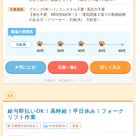
ブランクOK / パソコンスキル不要 / 英語力不要
応募資格
【来社不要、WEB登録OK！】〇電気関連工場での勤務経験
のある方〇フリーター、主婦(夫) 大歓迎！ …
職場の雰囲気
年齢層
20代
30代
40代
50代
60代
気になる!
応募へ進む
詳しく見る
派遣会社
株式会社テクノ・サービス
未読
給与即払いOK！高時給！平日休み！フォーク
リフト作業
交通費別途支給あり
WEB登録OK
派遣