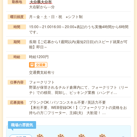
大分県大分市
勤務地
大在駅から---分
月～金・土・日・祝 ※シフト制
曜日頻度
15:00～21:0016:00～20:00※表記のうち実働4時間から6時間
時間
です。
長期【ご応募から1週間以内(最短2日目)のスピード就業が可
期間
能】即日～
時給1200円
時給
交通費
交通費支給有り
フォークリフト
仕事内容
野菜が保管されるチルド倉庫内にて、フォークリフト（リー
チ）での積荷、荷卸し、ピッキング業務（ハンディ…
ブランクOK / パソコンスキル不要 / 英語力不要
応募資格
【来社不要、WEB登録OK！】〇フォークリフトの資格をお
持ちの方〇フリーター、主婦(夫) 大歓迎！ …
職場の雰囲気