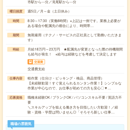
市駅から---分／滝尾駅から---分
週5日／月～金（土日休み）
曜日頻度
8:30～17:30（実働8時間）※上記は一例です。業務上必要が
時間
ある場合や配属先の都合により、時間帯…
無期雇用（テクノ・サービスの正社員として勤務いただきま
期間
す）
月給18万円～23万円 ★配属先が変更となった際の待機期間
時給
も給与が発生！ ※給与は経験などを考慮して決定します
交通費
交通費支給
軽作業（仕分け・ピッキング・検品、商品管理）
仕事内容
【未経験歓迎！すぐ覚えられるカンタン作業！】シンプルな
作業が中心なので、お仕事が初めての方も安心〇▼…
職種未経験OK / ブランクOK / パソコンスキル不要 / 英語力不
応募資格
要
＼スキルアップを狙える働き方を目指したい方歓迎！／経
験・資格・学歴は問いません◎「そろそろ新しい仕事…
職場の雰囲気