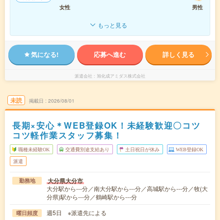
女性
男性
もっと見る
気になる!
応募へ進む
詳しく見る
派遣会社
旭化成アミダス株式会社
未読
掲載日
2026/08/01
長期×安心＊WEB登録OK！未経験歓迎〇コツ
コツ軽作業スタッフ募集！
職種未経験OK
交通費別途支給あり
土日祝日が休み
WEB登録OK
派遣
大分県大分市
勤務地
大分駅から---分／南大分駅から---分／高城駅から---分／牧(大
分県)駅から---分／鶴崎駅から---分
週5日 ※派遣先による
曜日頻度