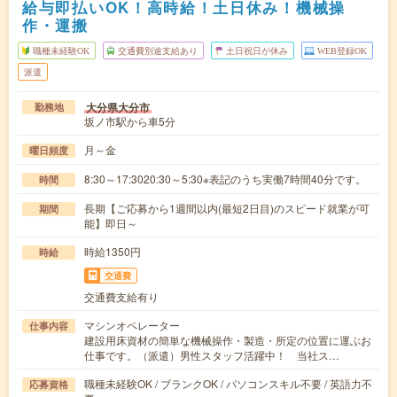
給与即払いOK！高時給！土日休み！機械操
作・運搬
職種未経験OK
交通費別途支給あり
土日祝日が休み
WEB登録OK
派遣
大分県大分市
勤務地
坂ノ市駅から車5分
月～金
曜日頻度
8:30～17:3020:30～5:30※表記のうち実働7時間40分です。
時間
長期【ご応募から1週間以内(最短2日目)のスピード就業が可
期間
能】即日～
時給1350円
時給
交通費
交通費支給有り
マシンオペレーター
仕事内容
建設用床資材の簡単な機械操作・製造・所定の位置に運ぶお
仕事です。（派遣）男性スタッフ活躍中！ 当社ス…
職種未経験OK / ブランクOK / パソコンスキル不要 / 英語力不
応募資格