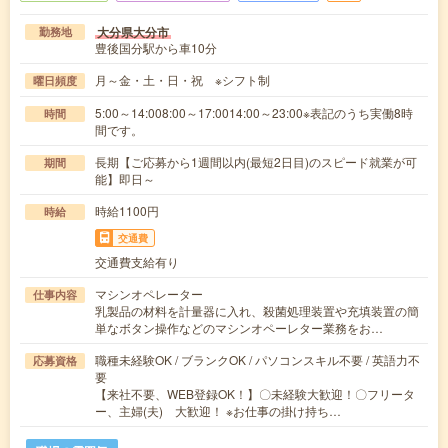
大分県大分市
勤務地
豊後国分駅から車10分
月～金・土・日・祝 ※シフト制
曜日頻度
5:00～14:008:00～17:0014:00～23:00※表記のうち実働8時
時間
間です。
長期【ご応募から1週間以内(最短2日目)のスピード就業が可
期間
能】即日～
時給1100円
時給
交通費
交通費支給有り
マシンオペレーター
仕事内容
乳製品の材料を計量器に入れ、殺菌処理装置や充填装置の簡
単なボタン操作などのマシンオペーレター業務をお…
職種未経験OK / ブランクOK / パソコンスキル不要 / 英語力不
応募資格
要
【来社不要、WEB登録OK！】〇未経験大歓迎！〇フリータ
ー、主婦(夫) 大歓迎！ ※お仕事の掛け持ち…