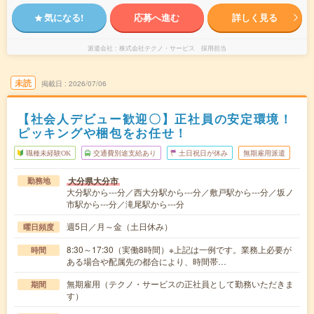
気になる!
応募へ進む
詳しく見る
派遣会社
株式会社テクノ・サービス 採用担当
未読
掲載日
2026/07/06
【社会人デビュー歓迎〇】正社員の安定環境！
ピッキングや梱包をお任せ！
職種未経験OK
交通費別途支給あり
土日祝日が休み
無期雇用派遣
大分県大分市
勤務地
大分駅から---分／西大分駅から---分／敷戸駅から---分／坂ノ
市駅から---分／滝尾駅から---分
週5日／月～金（土日休み）
曜日頻度
8:30～17:30（実働8時間）※上記は一例です。業務上必要が
時間
ある場合や配属先の都合により、時間帯…
無期雇用（テクノ・サービスの正社員として勤務いただきま
期間
す）