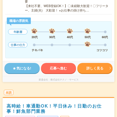
要
【来社不要、WEB登録OK！】〇未経験大歓迎！〇フリータ
ー、主婦(夫) 大歓迎！ ※お仕事の掛け持ち…
職場の雰囲気
年齢層
20代
30代
40代
50代
60代
仕事の仕方
テキパキ
コツコツ
気になる!
応募へ進む
詳しく見る
派遣会社
株式会社テクノ・サービス
未読
高時給！車通勤OK！平日休み！日勤のお仕
事！鮮魚部門業務