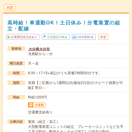
未読
高時給！車通勤OK！土日休み！分電装置の組
立・配線
交通費別途支給あり
土日祝日が休み
WEB登録OK
派遣
大分県大分市
勤務地
滝尾駅から---分
月～金
曜日頻度
8:30～17:15※表記のうち実働7時間30分です。
時間
長期【ご応募から1週間以内(最短2日目)のスピード就業が可
期間
能】即日～
時給1200円
時給
交通費
交通費支給有り
製造（組立・加工）
仕事内容
大型配電装置ユニットの組立、ブレーカーユニットなどを手
工具で取付、配線をカッターで加工して端子の取付…