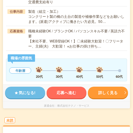
交通費支給有り
製造（組立・加工）
仕事内容
コンクリート製の橋の土台の製造や補修作業などをお願いし
ます。(派遣)アクティブに働きたい方必見。50…
職種未経験OK / ブランクOK / パソコンスキル不要 / 英語力不
応募資格
要
【来社不要、WEB登録OK！】〇未経験大歓迎！〇フリータ
ー、主婦(夫) 大歓迎！ ※お仕事の掛け持ち…
職場の雰囲気
年齢層
20代
30代
40代
50代
60代
気になる!
応募へ進む
詳しく見る
派遣会社
株式会社テクノ・サービス
未読