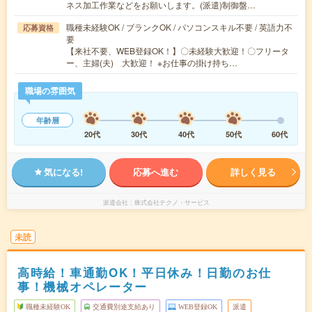
ネス加工作業などをお願いします。(派遣)制御盤…
職種未経験OK / ブランクOK / パソコンスキル不要 / 英語力不
応募資格
要
【来社不要、WEB登録OK！】〇未経験大歓迎！〇フリータ
ー、主婦(夫) 大歓迎！ ※お仕事の掛け持ち…
職場の雰囲気
年齢層
20代
30代
40代
50代
60代
気になる!
応募へ進む
詳しく見る
派遣会社
株式会社テクノ・サービス
未読
高時給！車通勤OK！平日休み！日勤のお仕
事！機械オペレーター
職種未経験OK
交通費別途支給あり
WEB登録OK
派遣