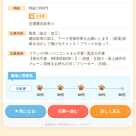
時給1350円
時給
交通費
交通費支給有り
製造（組立・加工）
仕事内容
建設鉄骨の加工、アーク溶接作業をお願いします。(派遣)資
格を活かして働けるチャンス！ブランクがあって…
ブランクOK / パソコンスキル不要 / 英語力不要
応募資格
【来社不要、WEB登録OK！】〇溶接・玉掛け・床上操作式
クレーン資格をお持ちの方〇フリーター、主婦(…
職場の雰囲気
年齢層
20代
30代
40代
50代
60代
気になる!
応募へ進む
詳しく見る
派遣会社
株式会社テクノ・サービス