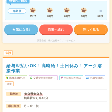
職場の雰囲気
年齢層
20代
30代
40代
50代
60代
気になる!
応募へ進む
詳しく見る
派遣会社
株式会社テクノ・サービス
未読
給与即払いOK！高時給！土日休み！アーク溶
接作業
職種未経験OK
交通費別途支給あり
土日祝日が休み
WEB登録OK
派遣
大分県大分市
勤務地
鶴崎駅から車13分
月～金・祝
曜日頻度