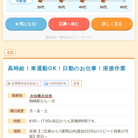
年齢層
20代
30代
40代
50代
60代
気になる!
応募へ進む
詳しく見る
派遣会社
株式会社テクノ・サービス
未読
高時給！車通勤OK！日勤のお仕事！溶接作業
交通費別途支給あり
WEB登録OK
派遣
大分県大分市
勤務地
鶴崎駅から---分
月～金・土
曜日頻度
8:00～17:00※表記のうち実働8時間です。
時間
長期【ご応募から1週間以内(最短2日目)のスピード就業が可
期間
能】即日～