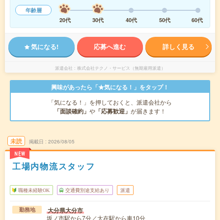
年齢層
20代
30代
40代
50代
60代
気になる!
応募へ進む
詳しく見る
派遣会社
株式会社テクノ・サービス（無期雇用派遣）
興味があったら「★気になる！」をタップ！
「気になる！」を押しておくと、派遣会社から
「面談確約」
や
「応募歓迎」
が届きます！
未読
掲載日
2026/08/05
NEW
工場内物流スタッフ
職種未経験OK
交通費別途支給あり
派遣
大分県大分市
勤務地
坂ノ市駅から7分／大在駅から車10分