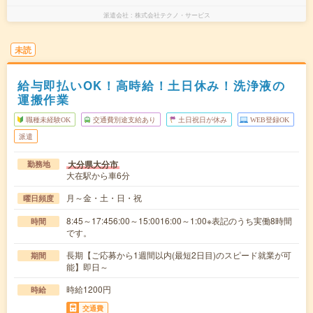
派遣会社
株式会社テクノ・サービス
未読
給与即払いOK！高時給！土日休み！洗浄液の
運搬作業
職種未経験OK
交通費別途支給あり
土日祝日が休み
WEB登録OK
派遣
大分県大分市
勤務地
大在駅から車6分
月～金・土・日・祝
曜日頻度
8:45～17:456:00～15:0016:00～1:00※表記のうち実働8時間
時間
です。
長期【ご応募から1週間以内(最短2日目)のスピード就業が可
期間
能】即日～
時給1200円
時給
交通費