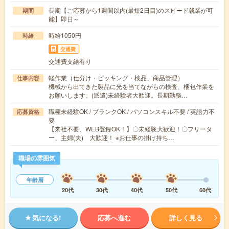
長期【ご応募から1週間以内(最短2日目)のスピード就業が可
期間
能】即日～
時給1050円
時給
交通費
交通費支給有り
軽作業（仕分け・ピッキング・検品、商品管理）
仕事内容
機械から出てきた製品に光を当てながらの検査、梱包作業を
お願いします。(派遣)未経験者大歓迎。長期勤務…
職種未経験OK / ブランクOK / パソコンスキル不要 / 英語力不
応募資格
要
【来社不要、WEB登録OK！】〇未経験大歓迎！〇フリータ
ー、主婦(夫) 大歓迎！ ※お仕事の掛け持ち…
職場の雰囲気
年齢層
20代
30代
40代
50代
60代
気になる!
応募へ進む
詳しく見る