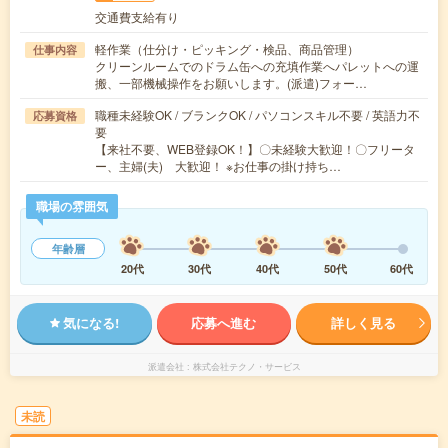
交通費支給有り
軽作業（仕分け・ピッキング・検品、商品管理）
仕事内容
クリーンルームでのドラム缶への充填作業へパレットへの運
搬、一部機械操作をお願いします。(派遣)フォー…
職種未経験OK / ブランクOK / パソコンスキル不要 / 英語力不
応募資格
要
【来社不要、WEB登録OK！】〇未経験大歓迎！〇フリータ
ー、主婦(夫) 大歓迎！ ※お仕事の掛け持ち…
職場の雰囲気
年齢層
20代
30代
40代
50代
60代
気になる!
応募へ進む
詳しく見る
派遣会社
株式会社テクノ・サービス
未読