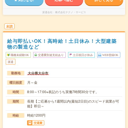
派遣会社
株式会社テクノ・サービス
未読
給与即払いOK！高時給！土日休み！大型建築
物の製造など
職種未経験OK
交通費別途支給あり
土日祝日が休み
WEB登録OK
派遣
大分県大分市
勤務地
月～金
曜日頻度
8:00～17:00※表記のうち実働7時間30分です。
時間
長期【ご応募から1週間以内(最短2日目)のスピード就業が可
期間
能】即日～
時給1200円
時給
交通費