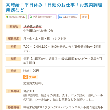
高時給！平日休み！日勤のお仕事！お惣菜調理
業務など
職種未経験OK
交通費別途支給あり
WEB登録OK
派遣
大分県大分市
勤務地
中判田駅から徒歩10分
月～金・土・日・祝 ※シフト制
曜日頻度
7:00～12:0012:00～16:00※表記のうち実働4時間から5時間
時間
です。
長期【ご応募から1週間以内(最短2日目)のスピード就業が可
期間
能】即日～
時給1100円
時給
交通費
交通費支給有り
食品加工
仕事内容
揚げ物調理、焼きもの調理、洗浄、パック詰め、値札シール
の印刷、シール貼付、品出し業務などをお願いしま…
職種未経験OK / ブランクOK / パソコンスキル不要 / 英語力不
応募資格