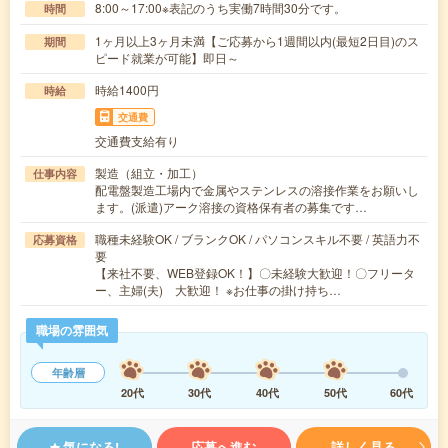
8:00～17:00※表記のうち実働7時間30分です。
時間
1ヶ月以上3ヶ月未満【ご応募から1週間以内(最短2日目)のス
期間
ピード就業が可能】即日～
時給1400円
時給
交通費
交通費支給有り
製造（組立・加工）
仕事内容
配電盤製造工場内で金属やステンレスの溶接作業をお願いし
ます。(派遣)アーク溶接の資格保有者の募集です…
職種未経験OK / ブランクOK / パソコンスキル不要 / 英語力不
応募資格
要
【来社不要、WEB登録OK！】〇未経験大歓迎！〇フリータ
ー、主婦(夫) 大歓迎！ ※お仕事の掛け持ち…
職場の雰囲気
年齢層
20代
30代
40代
50代
60代
気になる!
応募へ進む
詳しく見る