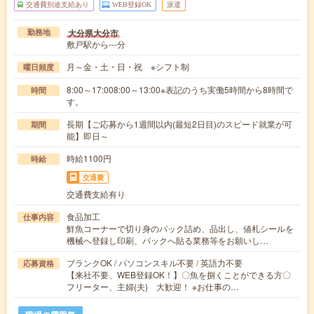
交通費別途支給あり
WEB登録OK
派遣
大分県大分市
勤務地
敷戸駅から---分
月～金・土・日・祝 ※シフト制
曜日頻度
8:00～17:008:00～13:00※表記のうち実働5時間から8時間で
時間
す。
長期【ご応募から1週間以内(最短2日目)のスピード就業が可
期間
能】即日～
時給1100円
時給
交通費
交通費支給有り
食品加工
仕事内容
鮮魚コーナーで切り身のパック詰め、品出し、値札シールを
機械へ登録し印刷、パックへ貼る業務等をお願いし…
ブランクOK / パソコンスキル不要 / 英語力不要
応募資格
【来社不要、WEB登録OK！】〇魚を捌くことができる方〇
フリーター、主婦(夫) 大歓迎！ ※お仕事の…