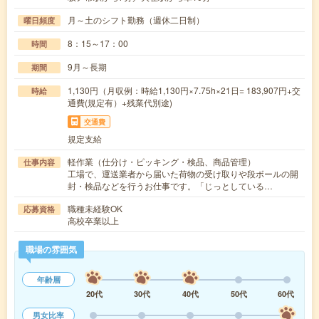
月～土のシフト勤務（週休二日制）
曜日頻度
8：15～17：00
時間
9月～長期
期間
1,130円（月収例：時給1,130円×7.75h×21日= 183,907円+交
時給
通費(規定有）+残業代別途)
交通費
規定支給
軽作業（仕分け・ピッキング・検品、商品管理）
仕事内容
工場で、運送業者から届いた荷物の受け取りや段ボールの開
封・検品などを行うお仕事です。「じっとしている…
職種未経験OK
応募資格
高校卒業以上
職場の雰囲気
年齢層
20代
30代
40代
50代
60代
男女比率