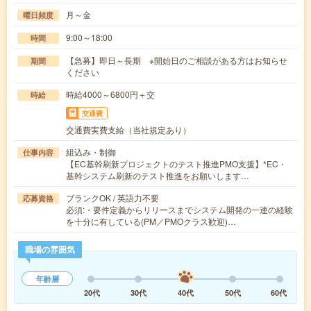
月～金
曜日頻度
9:00～18:00
時間
【急募】即日～長期 ※開始日のご相談がある方はお知らせ
期間
ください
時給4000～6800円＋交
時給
交通費
交通費実費支給（当社規定あり）
組込み・制御
仕事内容
【EC基幹刷新プロジェクトのテスト推進PMO支援】*EC・
基幹システム刷新のテスト推進をお願いします…
ブランクOK / 英語力不要
応募資格
必須:・要件定義からリリースまでシステム開発の一連の経験
を十分に有している(PM／PMOクラス歓迎)…
職場の雰囲気
年齢層
20代
30代
40代
50代
60代