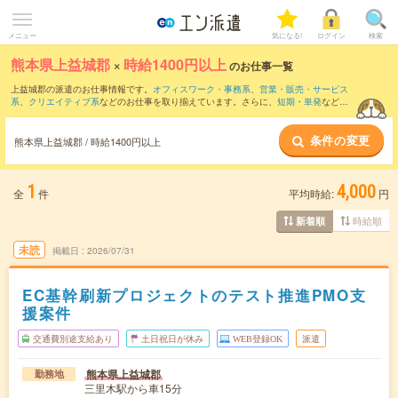
メニュー
気になる!
ログイン
検索
熊本県上益城郡
×
時給1400円以上
のお仕事一覧
上益城郡の派遣のお仕事情報です。
オフィスワーク・事務系
、
営業・販売・サービス
系
、
クリエイティブ系
などのお仕事を取り揃えています。さらに、
短期
・
単発
などの
期間や、
職種未経験OK
などのこだわり条件で絞り込んでいただけます。
条件の変更
熊本県上益城郡 / 時給1400円以上
1
4,000
全
件
平均時給:
円
時給順
新着順
未読
掲載日
2026/07/31
EC基幹刷新プロジェクトのテスト推進PMO支
援案件
交通費別途支給あり
土日祝日が休み
WEB登録OK
派遣
熊本県上益城郡
勤務地
三里木駅から車15分