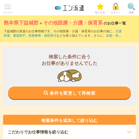
メニュー
気になる!
ログイン
検索
熊本県下益城郡
×
その他医療・介護・保育系
のお仕事一覧
下益城郡の派遣のお仕事情報です。その他医療・介護・保育系のお仕事の他に、
介護
関連
、
看護助手
、
医療事務・病院受付
などを取り揃えています。さらに、
短期
・
単発
などの期間や、
職種未経験OK
などのこだわり条件で絞り込んでいただけます。
検索した条件に合う
お仕事がありませんでした
条件を変更して再検索
検索条件を追加して絞り込む
こだわり
でお仕事情報を絞り込む