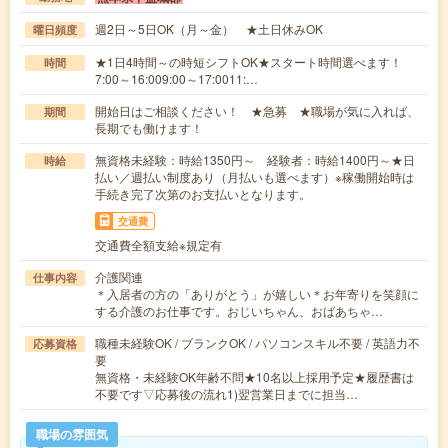
週2日～5日OK（月～金） ★土日休みOK
曜日頻度
★1日4時間～の時短シフトOK★スタート時間選べます！
時間
7:00～16:009:00～17:0011:…
開始日はご相談ください！ ★急募 ★職場が気に入れば、
期間
長期でも働けます！
無資格未経験：時給1350円～ 経験者：時給1400円～★日
時給
払い／週払い制度あり（月払いも選べます）※稼働開始時は
手続き完了次第のお支払いとなります。
交通費
交通費全額支給※規定有
介護関連
仕事内容
＊入居者の方の「ありがとう」が嬉しい＊お年寄りを笑顔に
する介護のお仕事です。おじいちゃん、おばあちゃ…
職種未経験OK / ブランクOK / パソコンスキル不要 / 英語力不
応募資格
要
無資格・未経験OK年齢不問★10名以上採用予定★履歴書は
不要です▽応募後の流れ1)翌営業日までに担当…
職場の雰囲気