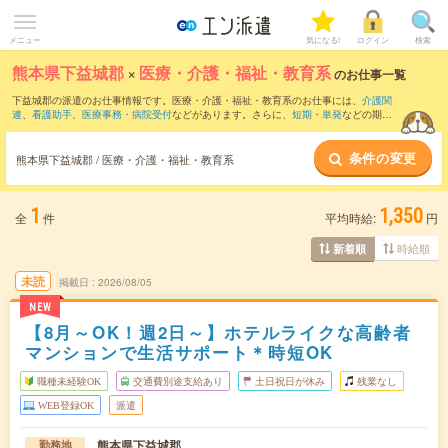
メニュー
気になる!
ログイン
検索
熊本県下益城郡
×
医療・介護・福祉・教育系
のお仕事一覧
下益城郡の派遣のお仕事情報です。医療・介護・福祉・教育系のお仕事には、
介護関
連
、
看護助手
、
医療事務・病院受付
などがあります。さらに、
短期
・
単発
などの期間
や、
職種未経験OK
などのこだわり条件で絞り込んでいただけます。
条件の変更
熊本県下益城郡 / 医療・介護・福祉・教育系
1
1,350
全
件
平均時給:
円
時給順
新着順
未読
掲載日
2026/08/05
NEW
【8月～OK！週2日～】ホテルライクな高齢者
マンションで生活サポート＊時短OK
職種未経験OK
交通費別途支給あり
土日祝日が休み
残業なし
WEB登録OK
派遣
熊本県下益城郡
勤務地