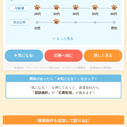
年齢層
20代
30代
40代
50代
60代
男女比率
女性
男性
もっと見る
気になる!
応募へ進む
詳しく見る
派遣会社
マンパワーグループ株式会社 ケアサービス事業部 （医療福祉介護関連）
興味があったら「★気になる！」をタップ！
「気になる！」を押しておくと、派遣会社から
「面談確約」
や
「応募歓迎」
が届きます！
検索条件を追加して絞り込む