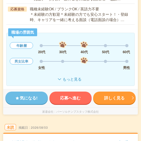
職種未経験OK / ブランクOK / 英語力不要
応募資格
＊未経験の方歓迎＊未経験の方でも安心スタート！・登録
時、キャリアを一緒に考える面談（電話面談の場合）…
職場の雰囲気
年齢層
20代
30代
40代
50代
60代
男女比率
女性
男性
もっと見る
気になる!
応募へ進む
詳しく見る
派遣会社
パーソルテンプスタッフ株式会社
未読
掲載日
2026/08/03