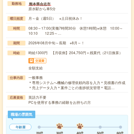
熊本県合志市
勤務地
原水駅から車5分
月～金（週5日） ※土日祝休み！
曜日頻度
08:30～17:00(実働7時間30分 休憩1時間)※休憩 10:00～
時間
10:10 12:25～…
2026年08月中旬～長期 ※8月～！
期間
時給1300円 【月収例】204,750円＋残業代（21日換算）
時給
交通費
全額支給
一般事務
仕事内容
＊専用システムへ機械の修理依頼内容を入力＊見積書の作成
＊売上データ入力＊案件ごとの進捗状況管理＊電話…
英語力不要
応募資格
PCを使用する事務の経験をお持ちの方
職場の雰囲気
年齢層
20代
30代
40代
50代
60代