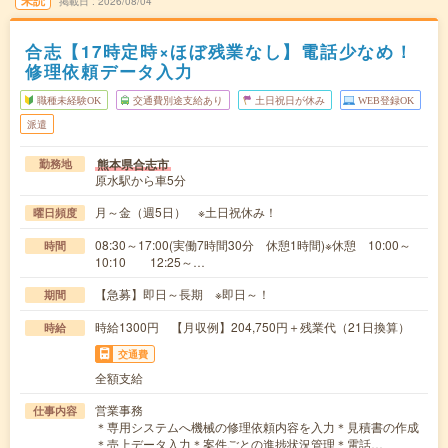
掲載日
2026/08/04
合志【17時定時×ほぼ残業なし】電話少なめ！
修理依頼データ入力
職種未経験OK
交通費別途支給あり
土日祝日が休み
WEB登録OK
派遣
熊本県合志市
勤務地
原水駅から車5分
月～金（週5日） ※土日祝休み！
曜日頻度
08:30～17:00(実働7時間30分 休憩1時間)※休憩 10:00～
時間
10:10 12:25～…
【急募】即日～長期 ※即日～！
期間
時給1300円 【月収例】204,750円＋残業代（21日換算）
時給
交通費
全額支給
営業事務
仕事内容
＊専用システムへ機械の修理依頼内容を入力＊見積書の作成
＊売上データ入力＊案件ごとの進捗状況管理＊電話…