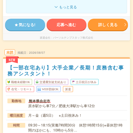
もっと見る
気になる!
応募へ進む
詳しく見る
派遣会社
パーソルテンプスタッフ株式会社
未読
掲載日
2026/08/07
NEW
【一部在宅あり】大手企業／長期！庶務含む事
務アシスタント！
職種未経験OK
交通費別途支給あり
土日祝日が休み
在宅・リモート
WEB登録OK
派遣
熊本県合志市
勤務地
原水駅から車7分／肥後大津駅から車12分
月～金（週5日） ※土日祝休み！
曜日頻度
09:30～18:15(実働7時間30分 休憩1時間15分)※昼休憩1時
時間
間のほかにも、10時から5分…