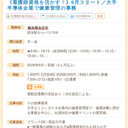
《看護師資格を活かす！》9月スタート／大手
半導体企業で健康管理の事務
交通費別途支給あり
土日祝日が休み
WEB登録OK
派遣
熊本県合志市
勤務地
原水駅からバス15分
月～金
曜日頻度
★9:30～18:15（休憩時間 12:00～13:00／10:00～10:10／
時間
15:00～15:…
2026年9月～長期（3ヵ月以上）
期間
1,600円【月収例】約268,000円（時給1,600円×実働
時給
7.50h×21日+残業10h）+交通費
交通費
通勤交通費の支給あり（当社規定による）
その他事務系
仕事内容
大手セミコンダクタ企業内の健康管理室で、健康診断に関す
る事務を中心に、社員対応や健康イベントの運営補…
ブランクOK / 英語力不要
応募資格
●一般事務の経験がある方●看護師免許をお持ちの方