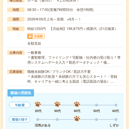
曜日頻度
08:30～17:00(実働7時間30分 休憩1時間)
時間
2026年09月上旬～長期 ※9月～！
期間
時給1250円 【月給例】196,875円＋残業代（21日換算）
時給
交通費
全額支給
一般事務
仕事内容
＊書類整理、ファイリング＊宅配物・社内便の受け取り＊専
用システムへデータ入力＊勤怠データチェック＊備…
職種未経験OK / ブランクOK / 英語力不要
応募資格
＊未経験の方歓迎＊未経験の方でも安心スタート！・登録
時、キャリアを一緒に考える面談（電話面談の場合）…
職場の雰囲気
年齢層
20代
30代
40代
50代
60代
職場の様子
活気がある
しずか