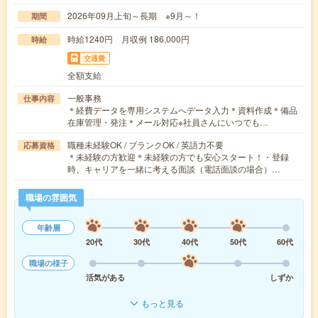
2026年09月上旬～長期 ※9月～！
期間
時給1240円 月収例 186,000円
時給
交通費
全額支給
一般事務
仕事内容
＊経費データを専用システムへデータ入力＊資料作成＊備品
在庫管理・発注＊メール対応※社員さんにいつでも…
職種未経験OK / ブランクOK / 英語力不要
応募資格
＊未経験の方歓迎＊未経験の方でも安心スタート！・登録
時、キャリアを一緒に考える面談（電話面談の場合）…
職場の雰囲気
年齢層
20代
30代
40代
50代
60代
職場の様子
活気がある
しずか
もっと見る