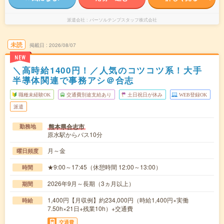
派遣会社
パーソルテンプスタッフ株式会社
未読
掲載日
2026/08/07
NEW
＼高時給1400円！／人気のコツコツ系！大手
半導体関連で事務アシ＠合志
職種未経験OK
交通費別途支給あり
土日祝日が休み
WEB登録OK
派遣
熊本県合志市
勤務地
原水駅からバス10分
月～金
曜日頻度
★9:00～17:45（休憩時間 12:00～13:00）
時間
2026年9月～長期（3ヵ月以上）
期間
1,400円【月収例】約234,000円（時給1,400円×実働
時給
7.50h×21日+残業10h）+交通費
交通費