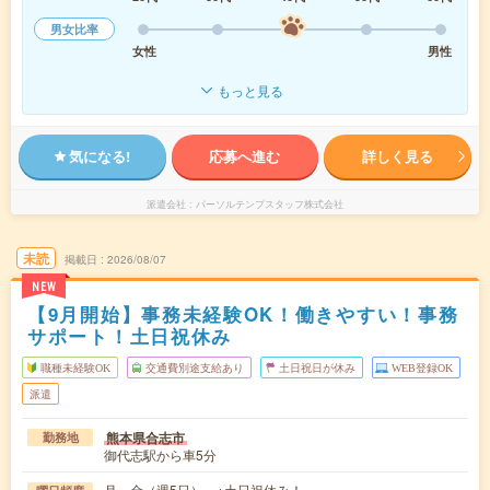
男女比率
女性
男性
もっと見る
気になる!
応募へ進む
詳しく見る
派遣会社
パーソルテンプスタッフ株式会社
未読
掲載日
2026/08/07
NEW
【9月開始】事務未経験OK！働きやすい！事務
サポート！土日祝休み
職種未経験OK
交通費別途支給あり
土日祝日が休み
WEB登録OK
派遣
熊本県合志市
勤務地
御代志駅から車5分
月～金（週5日） ※土日祝休み！