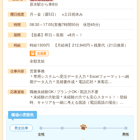
原水駅から車8分
月～金（週5日） ※土日祝休み
曜日頻度
08:30～17:05(実働7時間50分 休憩45分)
時間
【急募】即日～長期 ※8月～！
期間
時給1300円 【月給例】212,940円＋残業代（21日換算）
時給
交通費
全額支給
営業事務
仕事内容
＊専用システムへ受注データ入力＊Excelフォーマットへ納
期データ入力＊見積書作成＊電話応対＊来客応…
職種未経験OK / ブランクOK / 英語力不要
応募資格
＊未経験の方歓迎＊未経験の方でも安心スタート！・登録
時、キャリアを一緒に考える面談（電話面談の場合）…
職場の雰囲気
男女比率
女性
男性