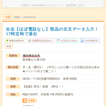
派遣会社
株式会社綜合キャリアオプション 製造事業部（全国）
未読
掲載日
2026/08/04
合志【ほぼ電話なし】部品の注文データ入力！
17時定時で退社
職種未経験OK
交通費別途支給あり
土日祝日が休み
WEB登録OK
派遣
熊本県合志市
勤務地
原水駅から車10分
月～金（週5日） ※平日しっかり働いて土日祝は完全お休み
曜日頻度
★メリハリ付けて働こう！
08:30～17:00(実働7時間30分 休憩1時間)
時間
【急募】即日～長期 ※即日～！
期間
時給1300円 月収例 195,000円+残業代
時給
交通費