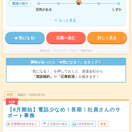
職場の様子
活気がある
しずか
もっと見る
気になる!
応募へ進む
詳しく見る
派遣会社
パーソルテンプスタッフ株式会社
興味があったら「★気になる！」をタップ！
「気になる！」を押しておくと、派遣会社から
「面談確約」
や
「応募歓迎」
が届きます！
未読
掲載日
2026/08/09
NEW
【8月開始】電話少なめ！長期！社員さんのサ
ポート事務
交通費別途支給あり
土日祝日が休み
WEB登録OK
派遣