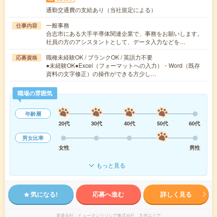
通勤交通費の支給あり（当社規定による）
一般事務
仕事内容
合志市にある大手半導体関連企業で、事務をお願いします。
社員の方のアシスタントとして、データ入力などを…
職種未経験OK / ブランクOK / 英語力不要
応募資格
●未経験OK●Excel（フォーマットへの入力）・Word（既存
資料の文字修正）の操作ができる方少し…
職場の雰囲気
年齢層
20代
30代
40代
50代
60代
男女比率
女性
男性
もっと見る
気になる!
応募へ進む
詳しく見る
派遣会社
ヒューマンリソシア株式会社 九州エリア