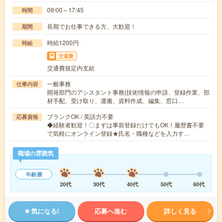
09:00～17:45
時間
長期でお仕事できる方、大歓迎！
期間
時給1200円
時給
交通費
交通費規定内支給
一般事務
仕事内容
開発部門のアシスタント事務(技術情報の申請、登録作業、部
材手配、受け取り、運搬、資料作成、編集、窓口…
ブランクOK / 英語力不要
応募資格
◆経験者歓迎！〇まずは事前登録だけでもOK！履歴書不要
で気軽にオンライン登録★氏名・職種などを入力す…
職場の雰囲気
年齢層
20代
30代
40代
50代
60代
気になる!
応募へ進む
詳しく見る