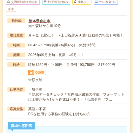
交通費別途支給あり
土日祝日が休み
残業なし
WEB登録OK
派遣
熊本県合志市
勤務地
光の森駅から車10分
月～金（週5日） ※土日祝休み★週4日勤務の相談も可能！
曜日頻度
08:45～17:30(実働7時間45分 休憩1時間)
時間
2026年09月上旬～長期 ※9月～！
期間
時給1250円～1400円 月収例 193,750円～217,000円
時給
交通費
全額支給
一般事務
仕事内容
＊勤怠データチェック＊社内掲示書類の作成（フォーマット
に上書だから1から作成は不要！）＊伝票処理（フ…
英語力不要
応募資格
PCを使用する事務の経験をお持ちの方
職場の雰囲気