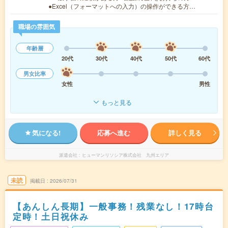
●Excel（フォーマットへの入力）の操作ができる方…
職場の雰囲気
年齢層
20代
30代
40代
50代
60代
男女比率
女性
男性
もっと見る
気になる!
応募へ進む
詳しく見る
派遣会社
ヒューマンリソシア株式会社 九州エリア
未読
掲載日
2026/07/31
【あんしん長期】一般事務！残業なし！17時台
定時！土日祝休み