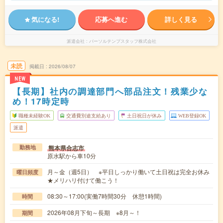
気になる!
応募へ進む
詳しく見る
派遣会社
パーソルテンプスタッフ株式会社
未読
掲載日
2026/08/07
NEW
【長期】社内の調達部門へ部品注文！残業少な
め！17時定時
職種未経験OK
交通費別途支給あり
土日祝日が休み
WEB登録OK
派遣
熊本県合志市
勤務地
原水駅から車10分
月～金（週5日） ※平日しっかり働いて土日祝は完全お休み
曜日頻度
★メリハリ付けて働こう！
08:30～17:00(実働7時間30分 休憩1時間)
時間
2026年08月下旬～長期 ※8月～！
期間