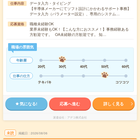
データ入力・タイピング
仕事内容
【半導体メーカーにてソフト設計にかかわるサポート事務】
データ入力（パラメーター設定）、専用のシステム…
職種未経験OK
応募資格
業界未経験もOK！【こんな方におススメ！】事務経験ある
方歓迎です。 OA未経験の方歓迎です。 知…
職場の雰囲気
年齢層
20代
30代
40代
50代
60代
仕事の仕方
テキパキ
コツコツ
気になる!
応募へ進む
詳しく見る
派遣会社
アデコ株式会社
未読
掲載日
2026/08/06