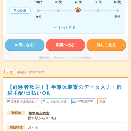
20代
30代
40代
50代
60代
男女比率
女性
男性
もっと見る
気になる!
応募へ進む
詳しく見る
派遣会社
パーソルテンプスタッフ株式会社
未読
掲載日
2026/08/05
【経験者歓迎！】半導体装置のデータ入力・部
材手配/日払いOK
交通費別途支給あり
土日祝日が休み
WEB登録OK
派遣
熊本県合志市
勤務地
原水駅から車10分
月～金
曜日頻度