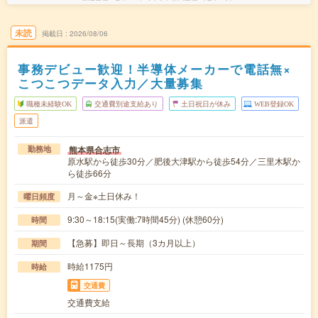
未読
掲載日
2026/08/06
事務デビュー歓迎！半導体メーカーで電話無×
こつこつデータ入力／大量募集
職種未経験OK
交通費別途支給あり
土日祝日が休み
WEB登録OK
派遣
熊本県合志市
勤務地
原水駅から徒歩30分／肥後大津駅から徒歩54分／三里木駅か
ら徒歩66分
月～金※土日休み！
曜日頻度
9:30～18:15(実働:7時間45分) (休憩60分)
時間
【急募】即日～長期（3カ月以上）
期間
時給1175円
時給
交通費
交通費支給