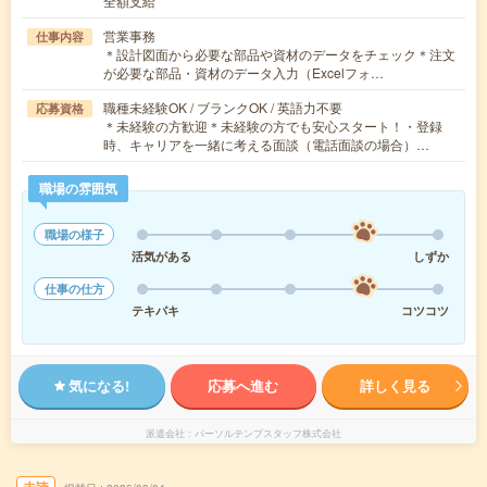
全額支給
営業事務
仕事内容
＊設計図面から必要な部品や資材のデータをチェック＊注文
が必要な部品・資材のデータ入力（Excelフォ…
職種未経験OK / ブランクOK / 英語力不要
応募資格
＊未経験の方歓迎＊未経験の方でも安心スタート！・登録
時、キャリアを一緒に考える面談（電話面談の場合）…
職場の雰囲気
職場の様子
活気がある
しずか
仕事の仕方
テキパキ
コツコツ
気になる!
応募へ進む
詳しく見る
派遣会社
パーソルテンプスタッフ株式会社
未読