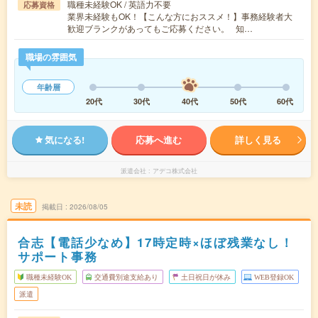
職種未経験OK / 英語力不要
応募資格
業界未経験もOK！【こんな方におススメ！】事務経験者大
歓迎ブランクがあってもご応募ください。 知…
職場の雰囲気
年齢層
20代
30代
40代
50代
60代
気になる!
応募へ進む
詳しく見る
派遣会社
アデコ株式会社
未読
掲載日
2026/08/05
合志【電話少なめ】17時定時×ほぼ残業なし！
サポート事務
職種未経験OK
交通費別途支給あり
土日祝日が休み
WEB登録OK
派遣