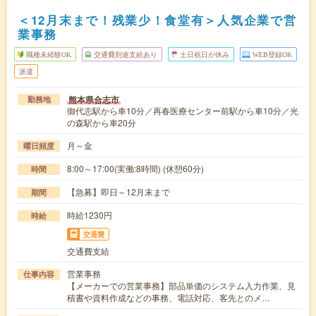
＜12月末まで！残業少！食堂有＞人気企業で営
業事務
職種未経験OK
交通費別途支給あり
土日祝日が休み
WEB登録OK
派遣
熊本県合志市
勤務地
御代志駅から車10分／再春医療センター前駅から車10分／光
の森駅から車20分
月～金
曜日頻度
8:00～17:00(実働:8時間) (休憩60分)
時間
【急募】即日～12月末まで
期間
時給1230円
時給
交通費
交通費支給
営業事務
仕事内容
【メーカーでの営業事務】部品単価のシステム入力作業、見
積書や資料作成などの事務、電話対応、客先とのメ…