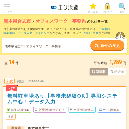
メニュー
気になる!
ログイン
検索
熊本県合志市
×
オフィスワーク・事務系
のお仕事一覧
合志市の派遣のお仕事情報です。オフィスワーク・事務系のお仕事には、
一般事務
、
営業事務
、
データ入力・タイピング
などがあります。さらに、
短期
・
単発
などの期間
や、
職種未経験OK
などのこだわり条件で絞り込んでいただけます。
条件の変更
熊本県合志市 / オフィスワーク・事務系
14
1,289
全
件
平均時給:
円
時給順
新着順
未読
掲載日
2026/08/09
NEW
無料駐車場あり【事務未経験OK】専用システ
ム中心！データ入力
職種未経験OK
交通費別途支給あり
土日祝日が休み
WEB登録OK
派遣
熊本県合志市
勤務地