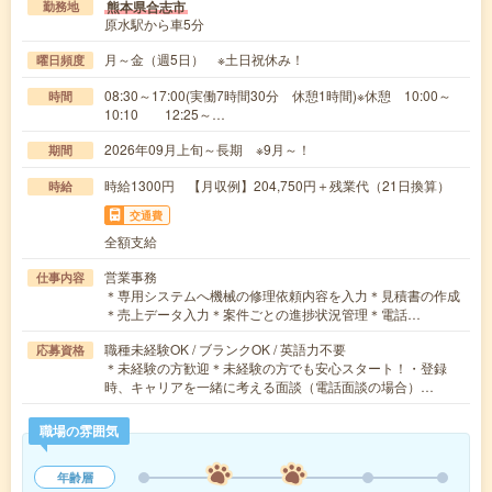
熊本県合志市
勤務地
原水駅から車5分
月～金（週5日） ※土日祝休み！
曜日頻度
08:30～17:00(実働7時間30分 休憩1時間)※休憩 10:00～
時間
10:10 12:25～…
2026年09月上旬～長期 ※9月～！
期間
時給1300円 【月収例】204,750円＋残業代（21日換算）
時給
交通費
全額支給
営業事務
仕事内容
＊専用システムへ機械の修理依頼内容を入力＊見積書の作成
＊売上データ入力＊案件ごとの進捗状況管理＊電話…
職種未経験OK / ブランクOK / 英語力不要
応募資格
＊未経験の方歓迎＊未経験の方でも安心スタート！・登録
時、キャリアを一緒に考える面談（電話面談の場合）…
職場の雰囲気
年齢層