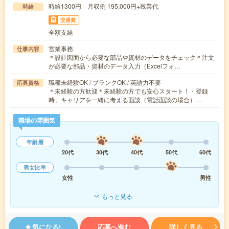
時給1300円 月収例 195,000円+残業代
時給
交通費
全額支給
営業事務
仕事内容
＊設計図面から必要な部品や資材のデータをチェック＊注文
が必要な部品・資材のデータ入力（Excelフォ…
職種未経験OK / ブランクOK / 英語力不要
応募資格
＊未経験の方歓迎＊未経験の方でも安心スタート！・登録
時、キャリアを一緒に考える面談（電話面談の場合）…
職場の雰囲気
年齢層
20代
30代
40代
50代
60代
男女比率
女性
男性
もっと見る
気になる!
応募へ進む
詳しく見る