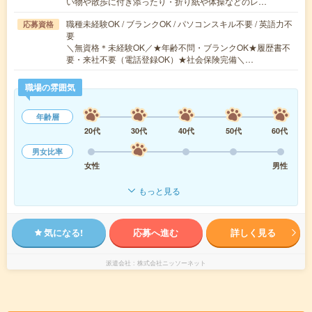
い物や散歩に付き添ったり・折り紙や体操などのレ…
職種未経験OK / ブランクOK / パソコンスキル不要 / 英語力不
応募資格
要
＼無資格＊未経験OK／★年齢不問・ブランクOK★履歴書不
要・来社不要（電話登録OK）★社会保険完備＼…
職場の雰囲気
年齢層
20代
30代
40代
50代
60代
男女比率
女性
男性
もっと見る
気になる!
応募へ進む
詳しく見る
派遣会社
株式会社ニッソーネット