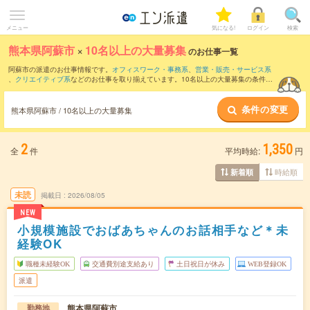
メニュー
気になる!
ログイン
検索
熊本県阿蘇市
×
10名以上の大量募集
のお仕事一覧
阿蘇市の派遣のお仕事情報です。
オフィスワーク・事務系
、
営業・販売・サービス系
、
クリエイティブ系
などのお仕事を取り揃えています。10名以上の大量募集の条件の
他に、
交通費別途支給あり
、
職種未経験OK
、
友だちと一緒の応募OK
などのこだわり
条件も取り揃えています。
条件の変更
熊本県阿蘇市 / 10名以上の大量募集
2
1,350
全
件
平均時給:
円
時給順
新着順
未読
掲載日
2026/08/05
NEW
小規模施設でおばあちゃんのお話相手など＊未
経験OK
職種未経験OK
交通費別途支給あり
土日祝日が休み
WEB登録OK
派遣
熊本県阿蘇市
勤務地