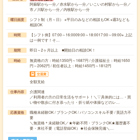
阿蘇駅から---分／赤水駅から---分／いこいの村駅から---分／
市ノ川駅から---分／内牧駅から---分
シフト制（月～日） ※平日のみなどの相談もOK ※週3なども
曜日頻度
相談OK
【シフト例】07:00～16:0009:00～18:0017:00～09:00※ 上記
時間
は一例です！そ…
即日～2ヶ月以上 ■開始日の相談OK！
期間
無資格の方：時給1350円～1687円 / 介護福祉士：時給1650
時給
円～2062円 / 初任者以上：時給1450円～1812円
交通費
全額支給
介護関連
仕事内容
／利用者の方の日常生活をサポート！＼▽具体的には…・買
い物や散歩に付き添ったり・折り紙や体操などのレ…
職種未経験OK / ブランクOK / パソコンスキル不要 / 英語力不
応募資格
要
＼無資格＊未経験OK／★年齢不問・ブランクOK★履歴書不
要・来社不要（電話登録OK）★社会保険完備＼…