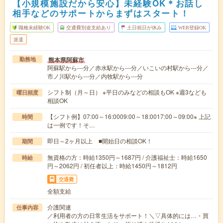
【小規模施設だから安心】未経験OK＊お話し
相手などのサポートからまずはスタート！
職種未経験OK
交通費別途支給あり
土日祝日が休み
WEB登録OK
派遣
熊本県阿蘇市
勤務地
阿蘇駅から---分／赤水駅から---分／いこいの村駅から---分／
市ノ川駅から---分／内牧駅から---分
シフト制（月～日） ※平日のみなどの相談もOK ※週3なども
曜日頻度
相談OK
【シフト例】07:00～16:0009:00～18:0017:00～09:00※ 上記
時間
は一例です！そ…
即日～2ヶ月以上 ■開始日の相談OK！
期間
無資格の方：時給1350円～1687円 / 介護福祉士：時給1650
時給
円～2062円 / 初任者以上：時給1450円～1812円
交通費
全額支給
介護関連
仕事内容
／利用者の方の日常生活をサポート！＼▽具体的には…・買