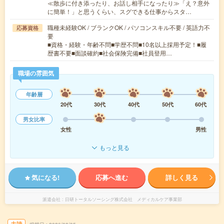
≪散歩に付き添ったり、お話し相手になったり≫「え？意外
に簡単！」と思うくらい、スグできる仕事からスタ…
職種未経験OK / ブランクOK / パソコンスキル不要 / 英語力不
応募資格
要
■資格・経験・年齢不問■学歴不問■10名以上採用予定！■履
歴書不要■面談確約■社会保険完備■社員登用…
職場の雰囲気
年齢層
20代
30代
40代
50代
60代
男女比率
女性
男性
もっと見る
気になる!
応募へ進む
詳しく見る
派遣会社
日研トータルソーシング株式会社 メディカルケア事業部