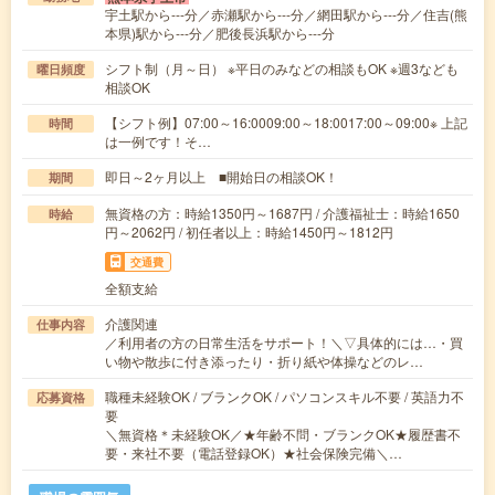
宇土駅から---分／赤瀬駅から---分／網田駅から---分／住吉(熊
本県)駅から---分／肥後長浜駅から---分
シフト制（月～日） ※平日のみなどの相談もOK ※週3なども
曜日頻度
相談OK
【シフト例】07:00～16:0009:00～18:0017:00～09:00※ 上記
時間
は一例です！そ…
即日～2ヶ月以上 ■開始日の相談OK！
期間
無資格の方：時給1350円～1687円 / 介護福祉士：時給1650
時給
円～2062円 / 初任者以上：時給1450円～1812円
交通費
全額支給
介護関連
仕事内容
／利用者の方の日常生活をサポート！＼▽具体的には…・買
い物や散歩に付き添ったり・折り紙や体操などのレ…
職種未経験OK / ブランクOK / パソコンスキル不要 / 英語力不
応募資格
要
＼無資格＊未経験OK／★年齢不問・ブランクOK★履歴書不
要・来社不要（電話登録OK）★社会保険完備＼…