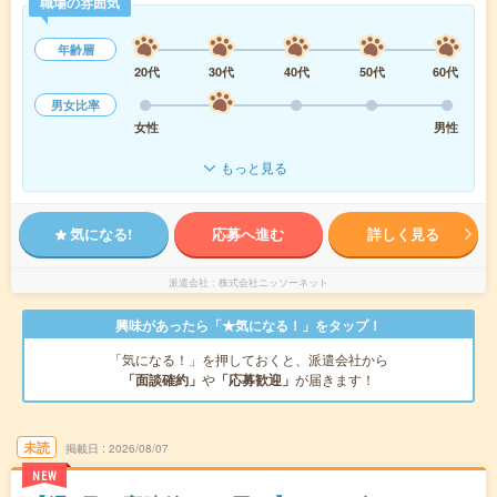
職場の雰囲気
年齢層
20代
30代
40代
50代
60代
男女比率
女性
男性
もっと見る
気になる!
応募へ進む
詳しく見る
派遣会社
株式会社ニッソーネット
興味があったら「★気になる！」をタップ！
「気になる！」を押しておくと、派遣会社から
「面談確約」
や
「応募歓迎」
が届きます！
未読
掲載日
2026/08/07
NEW