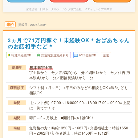
派遣会社
日研トータルソーシング株式会社 メディカルケア事業部
未読
掲載日
2026/08/04
3ヵ月で71万円稼ぐ！未経験OK＊おばあちゃん
のお話相手など＊
職種未経験OK
交通費別途支給あり
WEB登録OK
派遣
熊本県宇土市
勤務地
宇土駅から---分／赤瀬駅から---分／網田駅から---分／住吉(熊
本県)駅から---分／肥後長浜駅から---分
シフト制（月～日） ※平日のみなどの相談もOK ※週3なども
曜日頻度
相談OK
【シフト例】07:00～16:0009:00～18:0017:00～09:00※ 上記
時間
は一例です！そ…
即日～2ヶ月以上 ■開始日の相談OK！
期間
無資格の方：時給1350円～1687円 / 介護福祉士：時給1650
時給
円～2062円 / 初任者以上：時給1450円～1812円