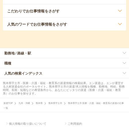
こだわり
でお仕事情報をさがす
人気のワード
でお仕事情報をさがす
勤務地 / 路線・駅
職種
人気の検索インデックス
熊本県宇土市 - 医療・介護・福祉・教育系の派遣情報の検索結果。エン派遣は、エンが運営す
る人材派遣会社のポータルサイト。熊本県宇土市の派遣/求人情報を職種、勤務地、時給、勤務
時間、長期・短期などの希望条件から、あなたにピッタリの派遣（医療・介護・福祉・教育
系）のお仕事を探せます。
派遣TOP
九州・沖縄
熊本県
熊本県宇土市
熊本県宇土市 医療・介護・福祉・教育系の派遣の仕事
一覧
個人情報の取り扱いについて
ご利用規約