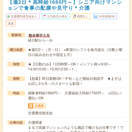
【週2日＊高時給1660円～】シニア向けマンシ
ョンで食事の配膳や見守り＊介護
交通費別途支給あり
土日祝日が休み
残業なし
WEB登録OK
派遣
熊本県宇土市
勤務地
緑川駅から---分
★週2日～（月～日） ※希望のシフトを毎月提出（日数と曜
曜日頻度
日の組み合わせや固定も可）
★【日勤のみ】1日5時間～OK！≪シフト例≫9:00～
時間
14:0010:00～15:0012:00～1…
【急募】即日勤務OK！中旬～など開始日相談可 ★まずは
期間
お試し2カ月～のスタートも歓迎！
経験者時給1660円～ 介護福祉士時給1700円～ ※日払い/
時給
週払いOK
交通費
交通費全額支給
介護関連
仕事内容
まるで高級マンションのような施設で働けるお仕事です！で