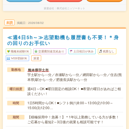
派遣会社
株式会社ニッソーネット
未読
掲載日
2026/08/02
≪週4日5h～≫志望動機も履歴書も不要！＊身
の回りのお手伝い
職種未経験OK
交通費別途支給あり
土日祝日が休み
残業なし
WEB登録OK
派遣
熊本県宇土市
勤務地
宇土駅から---分／赤瀬駅から---分／網田駅から---分／住吉(熊
本県)駅から---分／肥後長浜駅から---分
週4日～OK ■曜日固定の相談OK！ ■希望の曜日があればご相
曜日頻度
談ください！
1日5時間からOK！■シフト例(1)8:00～13:00(2)10:00～
時間
15:00(3)12:00…
【積極採用中！急募！】＊1年以上勤務している方が多数！
期間
ご応募から最短2～3日後の就業も相談可能です！