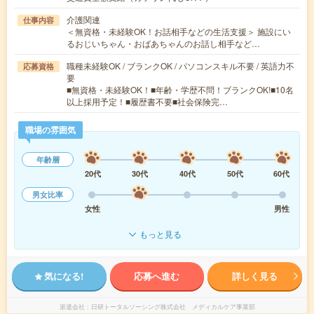
介護関連
仕事内容
＜無資格・未経験OK！お話相手などの生活支援＞ 施設にい
るおじいちゃん・おばあちゃんのお話し相手など…
職種未経験OK / ブランクOK / パソコンスキル不要 / 英語力不
応募資格
要
■無資格・未経験OK！■年齢・学歴不問！ブランクOK!■10名
以上採用予定！■履歴書不要■社会保険完…
職場の雰囲気
年齢層
20代
30代
40代
50代
60代
男女比率
女性
男性
もっと見る
気になる!
応募へ進む
詳しく見る
派遣会社
日研トータルソーシング株式会社 メディカルケア事業部