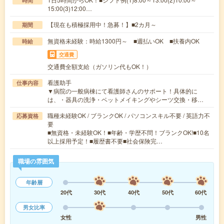
時間
15:00(3)12:00…
【現在も積極採用中！急募！】■2カ月～
期間
無資格未経験：時給1300円～ ■週払いOK ■扶養内OK
時給
交通費
交通費全額支給（ガソリン代もOK！）
看護助手
仕事内容
▼病院の一般病棟にて看護師さんのサポート！具体的に
は、・器具の洗浄・ベットメイキングやシーツ交換・移…
職種未経験OK / ブランクOK / パソコンスキル不要 / 英語力不
応募資格
要
■無資格・未経験OK！■年齢・学歴不問！ブランクOK!■10名
以上採用予定！■履歴書不要■社会保険完…
職場の雰囲気
年齢層
20代
30代
40代
50代
60代
男女比率
女性
男性