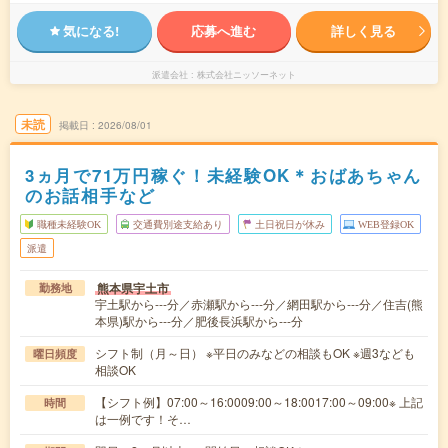
気になる!
応募へ進む
詳しく見る
派遣会社
株式会社ニッソーネット
未読
掲載日
2026/08/01
3ヵ月で71万円稼ぐ！未経験OK＊おばあちゃん
のお話相手など
職種未経験OK
交通費別途支給あり
土日祝日が休み
WEB登録OK
派遣
熊本県宇土市
勤務地
宇土駅から---分／赤瀬駅から---分／網田駅から---分／住吉(熊
本県)駅から---分／肥後長浜駅から---分
シフト制（月～日） ※平日のみなどの相談もOK ※週3なども
曜日頻度
相談OK
【シフト例】07:00～16:0009:00～18:0017:00～09:00※ 上記
時間
は一例です！そ…