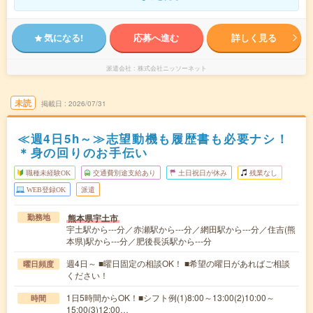
気になる!
応募へ進む
詳しく見る
派遣会社
株式会社ニッソーネット
未読
掲載日
2026/07/31
≪週4日5h～≫志望動機も履歴書も必要ナシ！
＊身の回りのお手伝い
職種未経験OK
交通費別途支給あり
土日祝日が休み
残業なし
WEB登録OK
派遣
熊本県宇土市
勤務地
宇土駅から---分／赤瀬駅から---分／網田駅から---分／住吉(熊
本県)駅から---分／肥後長浜駅から---分
週4日～ ■曜日固定の相談OK！ ■希望の曜日があればご相談
曜日頻度
ください！
1日5時間からOK！■シフト例(1)8:00～13:00(2)10:00～
時間
15:00(3)12:00…