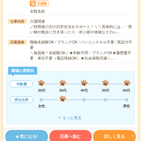
交通費
全額支給
介護関連
仕事内容
／利用者の方の日常生活をサポート！＼▽具体的には…・買
い物や散歩に付き添ったり・折り紙や体操などのレ…
職種未経験OK / ブランクOK / パソコンスキル不要 / 英語力不
応募資格
要
＼無資格＊未経験OK／★年齢不問・ブランクOK★履歴書不
要・来社不要（電話登録OK）★社会保険完備＼…
職場の雰囲気
年齢層
20代
30代
40代
50代
60代
男女比率
女性
男性
もっと見る
気になる!
応募へ進む
詳しく見る