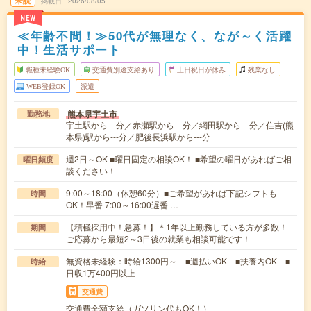
未読
掲載日
2026/08/05
NEW
≪年齢不問！≫50代が無理なく、なが～く活躍
中！生活サポート
職種未経験OK
交通費別途支給あり
土日祝日が休み
残業なし
WEB登録OK
派遣
熊本県宇土市
勤務地
宇土駅から---分／赤瀬駅から---分／網田駅から---分／住吉(熊
本県)駅から---分／肥後長浜駅から---分
週2日～OK ■曜日固定の相談OK！ ■希望の曜日があればご相
曜日頻度
談ください！
9:00～18:00（休憩60分）■ご希望があれば下記シフトも
時間
OK！早番 7:00～16:00遅番 …
【積極採用中！急募！】＊1年以上勤務している方が多数！
期間
ご応募から最短2～3日後の就業も相談可能です！
無資格未経験：時給1300円～ ■週払いOK ■扶養内OK ■
時給
日収1万400円以上
交通費
交通費全額支給（ガソリン代もOK！）