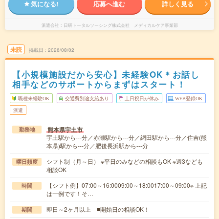
気になる!
応募へ進む
詳しく見る
派遣会社
日研トータルソーシング株式会社 メディカルケア事業部
未読
掲載日
2026/08/02
【小規模施設だから安心】未経験OK＊お話し
相手などのサポートからまずはスタート！
職種未経験OK
交通費別途支給あり
土日祝日が休み
WEB登録OK
派遣
熊本県宇土市
勤務地
宇土駅から---分／赤瀬駅から---分／網田駅から---分／住吉(熊
本県)駅から---分／肥後長浜駅から---分
シフト制（月～日） ※平日のみなどの相談もOK ※週3なども
曜日頻度
相談OK
【シフト例】07:00～16:0009:00～18:0017:00～09:00※ 上記
時間
は一例です！そ…
即日～2ヶ月以上 ■開始日の相談OK！
期間