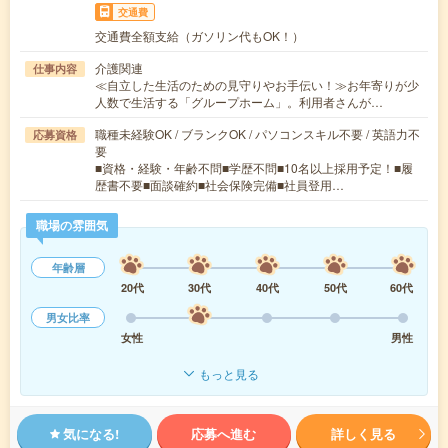
交通費
交通費全額支給（ガソリン代もOK！）
介護関連
仕事内容
≪自立した生活のための見守りやお手伝い！≫お年寄りが少
人数で生活する「グループホーム」。利用者さんが…
職種未経験OK / ブランクOK / パソコンスキル不要 / 英語力不
応募資格
要
■資格・経験・年齢不問■学歴不問■10名以上採用予定！■履
歴書不要■面談確約■社会保険完備■社員登用…
職場の雰囲気
年齢層
20代
30代
40代
50代
60代
男女比率
女性
男性
もっと見る
気になる!
応募へ進む
詳しく見る