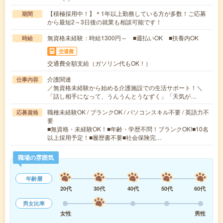
【積極採用中！】＊1年以上勤務している方が多数！ご応募
期間
から最短2～3日後の就業も相談可能です！
無資格未経験：時給1300円～ ■週払いOK ■扶養内OK
時給
交通費
交通費全額支給（ガソリン代もOK！）
介護関連
仕事内容
／無資格未経験から始める介護施設での生活サポート！＼
「話し相手になって、うんうんとうなずく」「天気が…
職種未経験OK / ブランクOK / パソコンスキル不要 / 英語力不
応募資格
要
■無資格・未経験OK！■年齢・学歴不問！ブランクOK!■10名
以上採用予定！■履歴書不要■社会保険完…
職場の雰囲気
年齢層
20代
30代
40代
50代
60代
男女比率
女性
男性