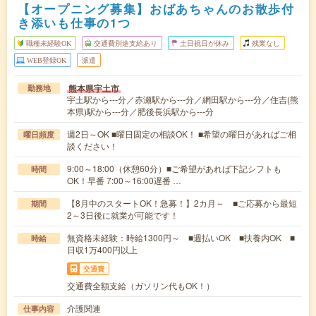
【オープニング募集】おばあちゃんのお散歩付
き添いも仕事の1つ
職種未経験OK
交通費別途支給あり
土日祝日が休み
残業なし
WEB登録OK
派遣
熊本県宇土市
勤務地
宇土駅から---分／赤瀬駅から---分／網田駅から---分／住吉(熊
本県)駅から---分／肥後長浜駅から---分
週2日～OK ■曜日固定の相談OK！ ■希望の曜日があればご相
曜日頻度
談ください！
9:00～18:00（休憩60分）■ご希望があれば下記シフトも
時間
OK！早番 7:00～16:00遅番 …
【8月中のスタートOK！急募！】2カ月～ ■ご応募から最短
期間
2～3日後に就業が可能です！
無資格未経験：時給1300円～ ■週払いOK ■扶養内OK ■
時給
日収1万400円以上
交通費
交通費全額支給（ガソリン代もOK！）
介護関連
仕事内容