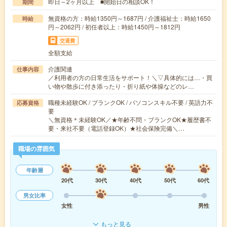
即日～2ヶ月以上 ■開始日の相談OK！
期間
無資格の方：時給1350円～1687円 / 介護福祉士：時給1650
時給
円～2062円 / 初任者以上：時給1450円～1812円
交通費
全額支給
介護関連
仕事内容
／利用者の方の日常生活をサポート！＼▽具体的には…・買
い物や散歩に付き添ったり・折り紙や体操などのレ…
職種未経験OK / ブランクOK / パソコンスキル不要 / 英語力不
応募資格
要
＼無資格＊未経験OK／★年齢不問・ブランクOK★履歴書不
要・来社不要（電話登録OK）★社会保険完備＼…
職場の雰囲気
年齢層
20代
30代
40代
50代
60代
男女比率
女性
男性
もっと見る