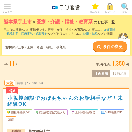
メニュー
気になる!
ログイン
検索
熊本県宇土市
×
医療・介護・福祉・教育系
のお仕事一覧
宇土市の派遣のお仕事情報です。医療・介護・福祉・教育系のお仕事には、
介護関連
、
看護助手
、
医療事務・病院受付
などがあります。さらに、
短期
・
単発
などの期間
や、
職種未経験OK
などのこだわり条件で絞り込んでいただけます。
条件の変更
熊本県宇土市 / 医療・介護・福祉・教育系
11
1,350
全
件
平均時給:
円
時給順
新着順
未読
掲載日
2026/08/07
NEW
小規模施設でおばあちゃんのお話相手など＊未
経験OK
職種未経験OK
交通費別途支給あり
土日祝日が休み
WEB登録OK
派遣
熊本県宇土市
勤務地