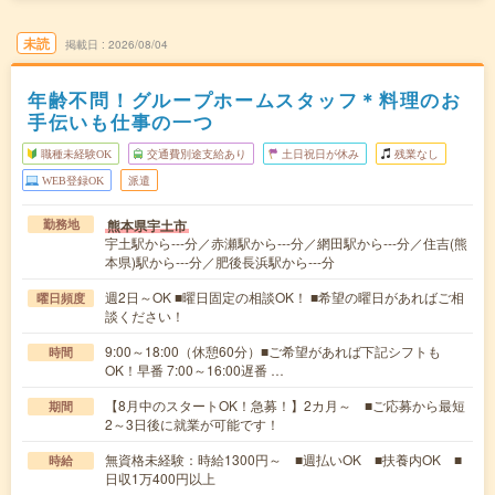
未読
掲載日
2026/08/04
年齢不問！グループホームスタッフ＊料理のお
手伝いも仕事の一つ
職種未経験OK
交通費別途支給あり
土日祝日が休み
残業なし
WEB登録OK
派遣
熊本県宇土市
勤務地
宇土駅から---分／赤瀬駅から---分／網田駅から---分／住吉(熊
本県)駅から---分／肥後長浜駅から---分
週2日～OK ■曜日固定の相談OK！ ■希望の曜日があればご相
曜日頻度
談ください！
9:00～18:00（休憩60分）■ご希望があれば下記シフトも
時間
OK！早番 7:00～16:00遅番 …
【8月中のスタートOK！急募！】2カ月～ ■ご応募から最短
期間
2～3日後に就業が可能です！
無資格未経験：時給1300円～ ■週払いOK ■扶養内OK ■
時給
日収1万400円以上