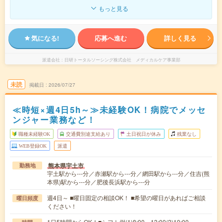
もっと見る
気になる!
応募へ進む
詳しく見る
派遣会社
日研トータルソーシング株式会社 メディカルケア事業部
未読
掲載日
2026/07/27
≪時短×週4日5h～≫未経験OK！病院でメッセ
ンジャー業務など！
職種未経験OK
交通費別途支給あり
土日祝日が休み
残業なし
WEB登録OK
派遣
熊本県宇土市
勤務地
宇土駅から---分／赤瀬駅から---分／網田駅から---分／住吉(熊
本県)駅から---分／肥後長浜駅から---分
週4日～ ■曜日固定の相談OK！ ■希望の曜日があればご相談
曜日頻度
ください！
1日5時間からOK！■シフト例(1)8:00～13:00(2)10:00～