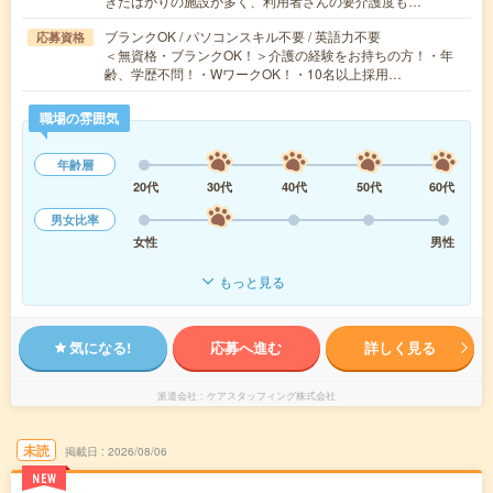
きたばかりの施設が多く、利用者さんの要介護度も…
ブランクOK / パソコンスキル不要 / 英語力不要
応募資格
＜無資格・ブランクOK！＞介護の経験をお持ちの方！・年
齢、学歴不問！・WワークOK！・10名以上採用…
職場の雰囲気
年齢層
20代
30代
40代
50代
60代
男女比率
女性
男性
もっと見る
気になる!
応募へ進む
詳しく見る
派遣会社
ケアスタッフィング株式会社
未読
掲載日
2026/08/06
NEW