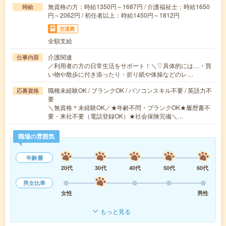
無資格の方：時給1350円～1687円 / 介護福祉士：時給1650
時給
円～2062円 / 初任者以上：時給1450円～1812円
交通費
全額支給
介護関連
仕事内容
／利用者の方の日常生活をサポート！＼▽具体的には…・買
い物や散歩に付き添ったり・折り紙や体操などのレ…
職種未経験OK / ブランクOK / パソコンスキル不要 / 英語力不
応募資格
要
＼無資格＊未経験OK／★年齢不問・ブランクOK★履歴書不
要・来社不要（電話登録OK）★社会保険完備＼…
職場の雰囲気
年齢層
20代
30代
40代
50代
60代
男女比率
女性
男性
もっと見る