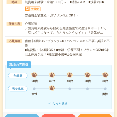
無資格未経験：時給1300円～ ■週払いOK ■扶養内OK
時給
交通費
交通費全額支給（ガソリン代もOK！）
介護関連
仕事内容
／無資格未経験から始める介護施設での生活サポート！＼
「話し相手になって、うんうんとうなずく」「天気が…
職種未経験OK / ブランクOK / パソコンスキル不要 / 英語力不
応募資格
要
■無資格・未経験OK！■年齢・学歴不問！ブランクOK!■10名
以上採用予定！■履歴書不要■社会保険完…
職場の雰囲気
年齢層
20代
30代
40代
50代
60代
男女比率
女性
男性
もっと見る