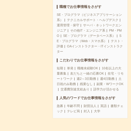
職種でお仕事情報をさがす
SE・プログラマ（ビジネスアプリケーション
系）
テクニカルサポート・ヘルプデスク
運用管理・保守
サーバ・ネットワークエン
ジニア
その他IT・エンジニア系
PM・PM
O
SE・プログラマ（データベース系）
S
E・プログラマ（Web・スマホ系）
テスト・
評価
OAインストラクター・ITインストラク
ター
こだわりでお仕事情報をさがす
短期
単発
職種未経験OK
10名以上の大
量募集
友だちと一緒の応募OK
在宅・リモ
ートワーク
週2～3日勤務
週4日勤務
土
日祝のみ勤務
残業なし
副業・WワークOK
交通費別途支給あり
語学力が活かせる
人気のワードでお仕事情報をさがす
急募
年齢不問
財団法人
英語
書類チェ
ック
テレビ局
封入
大学