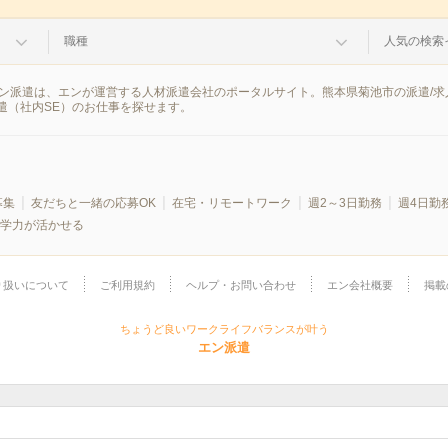
職種
人気の検索
。エン派遣は、エンが運営する人材派遣会社のポータルサイト。熊本県菊池市の派遣/
遣（社内SE）のお仕事を探せます。
募集
友だちと一緒の応募OK
在宅・リモートワーク
週2～3日勤務
週4日勤
学力が活かせる
り扱いについて
ご利用規約
ヘルプ・お問い合わせ
エン会社概要
掲載
ちょうど良いワークライフバランスが叶う
エン派遣