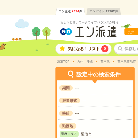
エン派遣
7424
件
エンバイト
12362
件
ちょうど良いワークライフバランスが叶う
九州・
気になる！リスト
0
保存し
派遣TOP
九州・沖縄
熊本県
熊本県菊池市
設定中の検索条件
期間
---
派遣形式
---
時給
---
勤務地
菊池市
勤務エリア