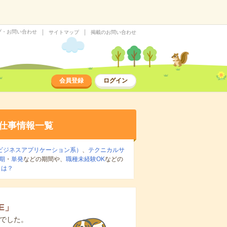
プ・お問い合わせ
サイトマップ
掲載のお問い合わせ
会員登録
ログイン
仕事情報一覧
ビジネスアプリケーション系）
、
テクニカルサ
期
・
単発
などの期間や、
職種未経験OK
などの
とは？
E
」
でした。