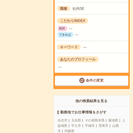
職種
社内SE
こだわりINDEX
---
絶対
---
できれば
キーワード
---
あなたのプロフィール
---
条件の変更
他の検索結果を見る
勤務地でお仕事情報をさがす
合志市
玉名郡
その他熊本県
菊池郡
上
益城郡
宇土市
宇城市
荒尾市
山鹿
市
阿蘇郡