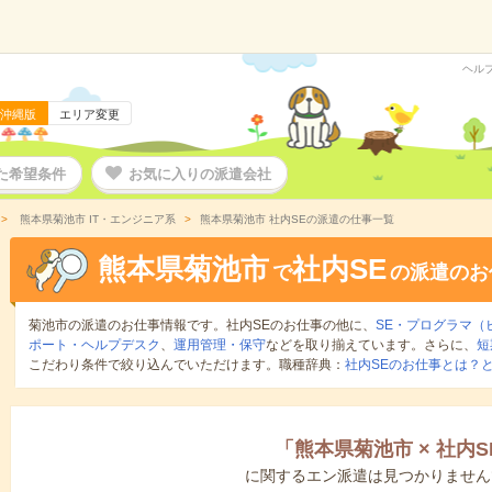
ヘル
沖縄版
エリア変更
た希望条件
お気に入りの派遣会社
熊本県菊池市 IT・エンジニア系
熊本県菊池市 社内SEの派遣の仕事一覧
熊本県菊池市
社内SE
で
の派遣のお
菊池市の派遣のお仕事情報です。社内SEのお仕事の他に、
SE・プログラマ（
ポート・ヘルプデスク
、
運用管理・保守
などを取り揃えています。さらに、
短
こだわり条件で絞り込んでいただけます。職種辞典：
社内SEのお仕事とは？
「
熊本県菊池市
×
社内S
に関するエン派遣は見つかりません