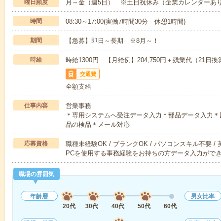
曜日頻度
月～金（週5日） ※土日祝休み（企業カレンダーあ
時間
08:30～17:00(実働7時間30分 休憩1時間)
期間
【急募】即日～長期 ※8月～！
時給
時給1300円 【月給例】204,750円＋残業代（21日換
交通費
全額支給
仕事内容
営業事務
＊専用システムへ受注データ入力＊部品データ入力＊
品の検品＊メール対応
応募資格
職種未経験OK / ブランクOK / パソコンスキル不要 /
PCを使用する事務経験をお持ちの方データ入力がで
職場の雰囲気
年齢層
男女比率
20代
30代
40代
50代
60代