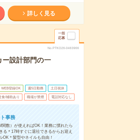
詳しく見る
一括
応募
No.PTKO26-0483966
ーカー設計部門の一
WEB登録OK
週5日勤務
土日祝休
社食/補助あり
職場が禁煙
電話対応なし
ート事務
UM関数）が使えればOK！業務に慣れたら
きる＊17時すぐに退社できるからお迎え
ルOK＊髪型やネイルも自由！