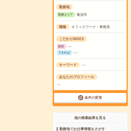
勤務地
菊池市
勤務エリア
職種
オフィスワーク・事務系
こだわりINDEX
---
絶対
---
できれば
キーワード
---
あなたのプロフィール
---
条件の変更
他の検索結果を見る
勤務地でお仕事情報をさがす