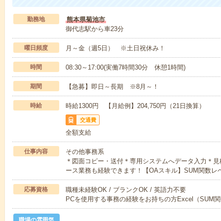
勤務地
熊本県菊池市
御代志駅から車23分
曜日頻度
月～金（週5日） ※土日祝休み！
時間
08:30～17:00(実働7時間30分 休憩1時間)
期間
【急募】即日～長期 ※8月～！
時給
時給1300円 【月給例】204,750円（21日換算）
交通費
全額支給
仕事内容
その他事務系
＊図面コピー・送付＊専用システムへデータ入力＊見
ース業務も経験できます！【OAスキル】SUM関数レ
応募資格
職種未経験OK / ブランクOK / 英語力不要
PCを使用する事務の経験をお持ちの方Excel（SUM
職場の雰囲気