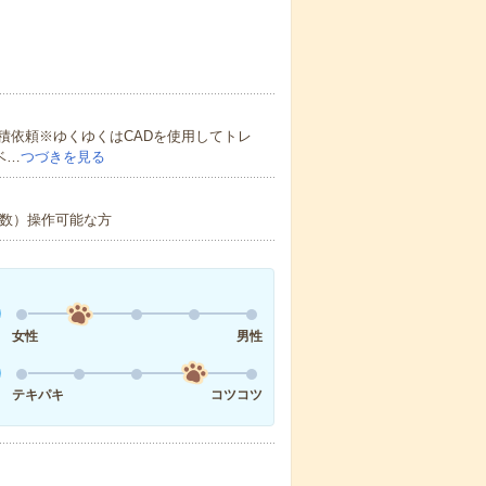
積依頼※ゆくゆくはCADを使用してトレ
ベ…
つづきを見る
関数）操作可能な方
女性
男性
テキパキ
コツコツ