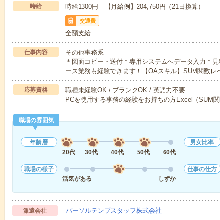
時給
時給1300円 【月給例】204,750円（21日換算）
交通費
全額支給
仕事内容
その他事務系
＊図面コピー・送付＊専用システムへデータ入力＊見
ース業務も経験できます！【OAスキル】SUM関数レ
応募資格
職種未経験OK / ブランクOK / 英語力不要
PCを使用する事務の経験をお持ちの方Excel（SUM
職場の雰囲気
年齢層
男女比率
20代
30代
40代
50代
60代
職場の様子
仕事の仕方
活気がある
しずか
パーソルテンプスタッフ株式会社
派遣会社