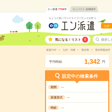
エン派遣
7766
件
エンバイト
12362
件
ちょうど良いワークライフバランスが叶う
九州・
気になる！リスト
0
保存し
派遣TOP
九州・沖縄
熊本県
熊本県菊池市
,
1
3
4
2
平均時給:
円
設定中の検索条件
期間
---
派遣形式
---
時給
---