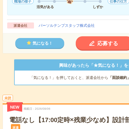
職場の様子
仕事の仕方
活気がある
しずか
パーソルテンプスタッフ株式会社
派遣会社
応募する
気になる！
興味があったら「★気になる！」を
「気になる！」を押しておくと、派遣会社から
「面談確約
未読
NEW
掲載日
2026/08/06
電話なし【17:00定時×残業少なめ】設
派遣