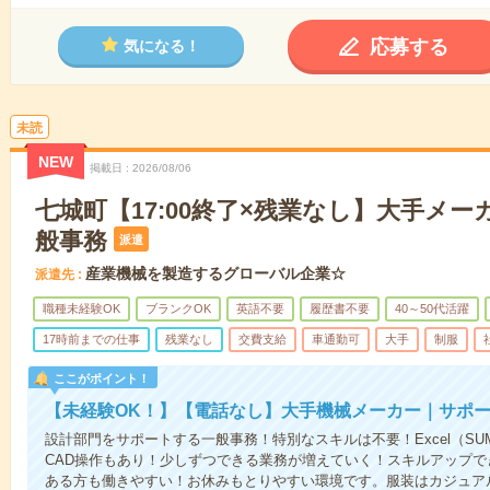
応募する
気になる！
未読
NEW
掲載日
2026/08/06
七城町【17:00終了×残業なし】大手メ
般事務
派遣
産業機械を製造するグローバル企業☆
派遣先
職種未経験OK
ブランクOK
英語不要
履歴書不要
40～50代活躍
17時前までの仕事
残業なし
交費支給
車通勤可
大手
制服
ここがポイント！
【未経験OK！】【電話なし】大手機械メーカー｜サポ
設計部門をサポートする一般事務！特別なスキルは不要！Excel（S
CAD操作もあり！少しずつできる業務が増えていく！スキルアップで
ある方も働きやすい！お休みもとりやすい環境です。服装はカジュア