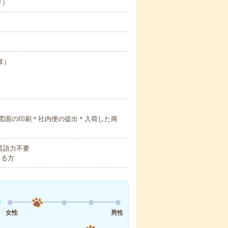
り）
算）
図面の印刷＊社内便の提出＊入荷した商
 英語力不要
きる方
女性
男性