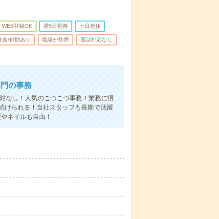
WEB登録OK
週5日勤務
土日祝休
社食/補助あり
職場が禁煙
電話対応なし
部門の事務
話応対なし！人気のこつこつ事務！業務に慣
く続けられる！当社スタッフも長期で活躍
型やネイルも自由！