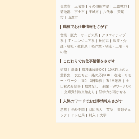
合志市
玉名郡
その他熊本県
上益城郡
菊池郡
宇土市
宇城市
八代市
荒尾
市
山鹿市
職種でお仕事情報をさがす
営業・販売・サービス系
クリエイティブ
系
IT・エンジニア系
技術系
医療・介
護・福祉・教育系
軽作業・物流・工場・そ
の他
こだわりでお仕事情報をさがす
短期
単発
職種未経験OK
10名以上の大
量募集
友だちと一緒の応募OK
在宅・リモ
ートワーク
週2～3日勤務
週4日勤務
土
日祝のみ勤務
残業なし
副業・WワークOK
交通費別途支給あり
語学力が活かせる
人気のワードでお仕事情報をさがす
急募
年齢不問
財団法人
英語
書類チェ
ック
テレビ局
封入
大学