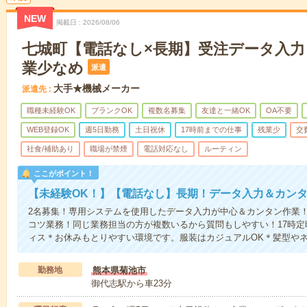
NEW
掲載日
2026/08/06
七城町【電話なし×長期】受注データ入力
業少なめ
派遣
大手★機械メーカー
派遣先
職種未経験OK
ブランクOK
複数名募集
友達と一緒OK
OA不要
WEB登録OK
週5日勤務
土日祝休
17時前までの仕事
残業少
交
社食/補助あり
職場が禁煙
電話対応なし
ルーティン
ここがポイント！
【未経験OK！】【電話なし】長期！データ入力＆カン
2名募集！専用システムを使用したデータ入力が中心＆カンタン作業
コツ業務！同じ業務担当の方が複数いるから質問もしやすい！17時
ィス＊お休みもとりやすい環境です。服装はカジュアルOK＊髪型や
勤務地
熊本県菊池市
御代志駅から車23分