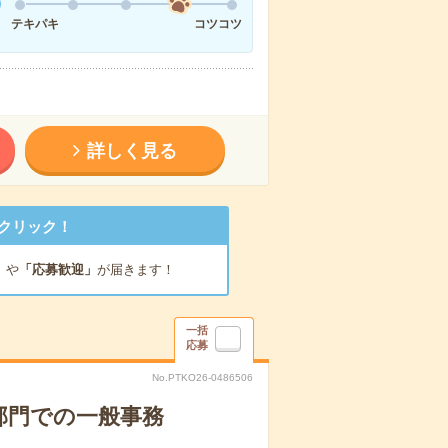
テキパキ
コツコツ
詳しく見る
クリック！
」
や
「応募歓迎」
が届きます！
一括
応募
No.PTKO26-0486506
計部門での一般事務