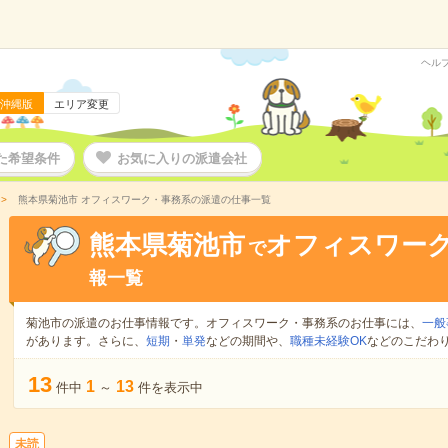
ヘル
沖縄版
エリア変更
た希望条件
お気に入りの派遣会社
熊本県菊池市 オフィスワーク・事務系の派遣の仕事一覧
熊本県菊池市
オフィスワー
で
報一覧
菊池市の派遣のお仕事情報です。オフィスワーク・事務系のお仕事には、
一般
があります。さらに、
短期
・
単発
などの期間や、
職種未経験OK
などのこだわ
13
1
13
件中
～
件を表示中
未読