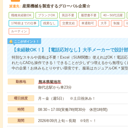
産業機械を製造するグローバル企業☆
派遣先
職種未経験OK
ブランクOK
英語不要
履歴書不要
40～50代活躍
17時前までの仕事
残業なし
交費支給
車通勤可
大手
制服
ルーティン
ここがポイント！
【未経験OK！】【電話応対なし】大手メーカーで設計
特別なスキルや資格は不要！Excel（SUM関数）使えればOK！電
れたらCADも操作できる！できることが少しずつ増えるから無理な
中の企業！お休みもとりやすい環境です。服装はカジュアルOK＊髪
勤務地
熊本県菊池市
御代志駅から車23分
曜日頻度
月～金（週5日） ※土日祝休み！
時間
08:30～17:00(実働7時間30分 休憩1時間)
期間
2026年09月上旬～長期 ※9月～！