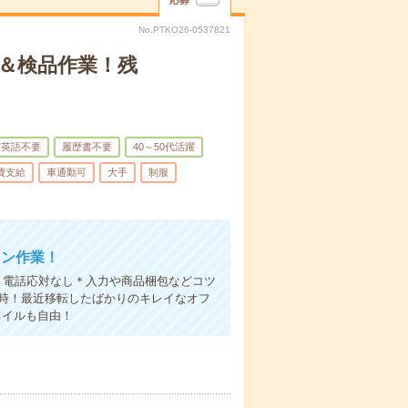
応募
No.PTKO26-0537821
＆検品作業！残
英語不要
履歴書不要
40～50代活躍
費支給
車通勤可
大手
制服
タン作業！
！電話応対なし＊入力や商品梱包などコツ
定時！最近移転したばかりのキレイなオフ
ネイルも自由！