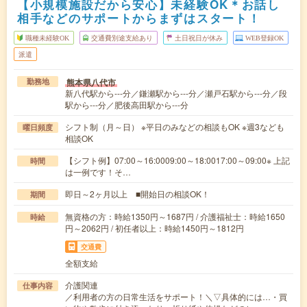
【小規模施設だから安心】未経験OK＊お話し
相手などのサポートからまずはスタート！
職種未経験OK
交通費別途支給あり
土日祝日が休み
WEB登録OK
派遣
熊本県八代市
勤務地
新八代駅から---分／鎌瀬駅から---分／瀬戸石駅から---分／段
駅から---分／肥後高田駅から---分
シフト制（月～日） ※平日のみなどの相談もOK ※週3なども
曜日頻度
相談OK
【シフト例】07:00～16:0009:00～18:0017:00～09:00※ 上記
時間
は一例です！そ…
即日～2ヶ月以上 ■開始日の相談OK！
期間
無資格の方：時給1350円～1687円 / 介護福祉士：時給1650
時給
円～2062円 / 初任者以上：時給1450円～1812円
交通費
全額支給
介護関連
仕事内容
／利用者の方の日常生活をサポート！＼▽具体的には…・買