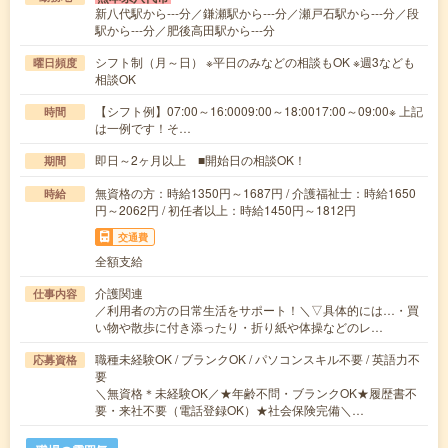
新八代駅から---分／鎌瀬駅から---分／瀬戸石駅から---分／段
駅から---分／肥後高田駅から---分
シフト制（月～日） ※平日のみなどの相談もOK ※週3なども
曜日頻度
相談OK
【シフト例】07:00～16:0009:00～18:0017:00～09:00※ 上記
時間
は一例です！そ…
即日～2ヶ月以上 ■開始日の相談OK！
期間
無資格の方：時給1350円～1687円 / 介護福祉士：時給1650
時給
円～2062円 / 初任者以上：時給1450円～1812円
交通費
全額支給
介護関連
仕事内容
／利用者の方の日常生活をサポート！＼▽具体的には…・買
い物や散歩に付き添ったり・折り紙や体操などのレ…
職種未経験OK / ブランクOK / パソコンスキル不要 / 英語力不
応募資格
要
＼無資格＊未経験OK／★年齢不問・ブランクOK★履歴書不
要・来社不要（電話登録OK）★社会保険完備＼…