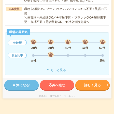
い物や散歩に付き添ったり・折り紙や体操などのレ…
職種未経験OK / ブランクOK / パソコンスキル不要 / 英語力不
応募資格
要
＼無資格＊未経験OK／★年齢不問・ブランクOK★履歴書不
要・来社不要（電話登録OK）★社会保険完備＼…
職場の雰囲気
年齢層
20代
30代
40代
50代
60代
男女比率
女性
男性
もっと見る
気になる!
応募へ進む
詳しく見る
派遣会社
株式会社ニッソーネット