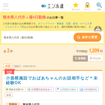
メニュー
気になる!
ログイン
検索
熊本県八代市
×
週4日勤務
のお仕事一覧
八代市の派遣のお仕事情報です。
オフィスワーク・事務系
、
営業・販売・サービス系
、
クリエイティブ系
などのお仕事を取り揃えています。週4日勤務の条件の他に、
交通
費別途支給あり
、
職種未経験OK
、
友だちと一緒の応募OK
などのこだわり条件も取り
揃えています。
条件の変更
熊本県八代市 / 週4日勤務
2
1,209
全
件
平均時給:
円
時給順
新着順
未読
掲載日
2026/08/05
NEW
小規模施設でおばあちゃんのお話相手など＊未
経験OK
職種未経験OK
交通費別途支給あり
土日祝日が休み
WEB登録OK
派遣
熊本県八代市
勤務地