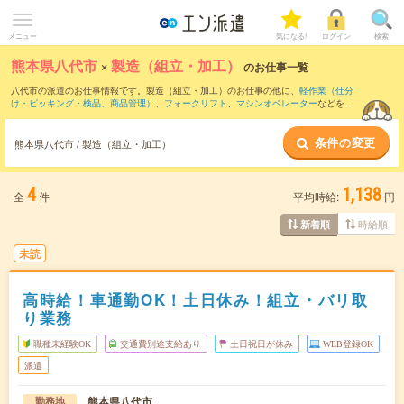
メニュー
気になる!
ログイン
検索
熊本県八代市
×
製造（組立・加工）
のお仕事一覧
八代市の派遣のお仕事情報です。製造（組立・加工）のお仕事の他に、
軽作業（仕分
け・ピッキング・検品、商品管理）
、
フォークリフト
、
マシンオペレーター
などを取
り揃えています。さらに、
短期
・
単発
などの期間や、
職種未経験OK
などのこだわり条
件で絞り込んでいただけます。職種辞典：
製造（組立・加工）のお仕事とは？とは？
条件の変更
熊本県八代市 / 製造（組立・加工）
4
1,138
全
件
平均時給:
円
時給順
新着順
未読
高時給！車通勤OK！土日休み！組立・バリ取
り業務
職種未経験OK
交通費別途支給あり
土日祝日が休み
WEB登録OK
派遣
熊本県八代市
勤務地