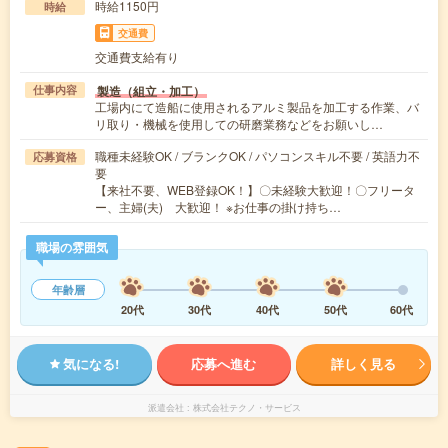
時給1150円
時給
交通費
交通費支給有り
製造（組立・加工）
仕事内容
工場内にて造船に使用されるアルミ製品を加工する作業、バ
リ取り・機械を使用しての研磨業務などをお願いし…
職種未経験OK / ブランクOK / パソコンスキル不要 / 英語力不
応募資格
要
【来社不要、WEB登録OK！】〇未経験大歓迎！〇フリータ
ー、主婦(夫) 大歓迎！ ※お仕事の掛け持ち…
職場の雰囲気
年齢層
20代
30代
40代
50代
60代
気になる!
応募へ進む
詳しく見る
派遣会社
株式会社テクノ・サービス