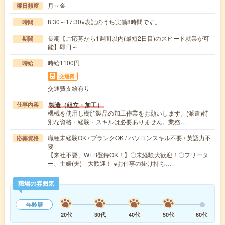
月～金
曜日頻度
8:30～17:30※表記のうち実働8時間です。
時間
長期【ご応募から1週間以内(最短2日目)のスピード就業が可
期間
能】即日～
時給1100円
時給
交通費
交通費支給有り
製造（組立・加工）
仕事内容
機械を使用し樹脂製品の加工作業をお願いします。(派遣)特
別な資格・経験・スキルは必要ありません。業務…
職種未経験OK / ブランクOK / パソコンスキル不要 / 英語力不
応募資格
要
【来社不要、WEB登録OK！】〇未経験大歓迎！〇フリータ
ー、主婦(夫) 大歓迎！ ※お仕事の掛け持ち…
職場の雰囲気
年齢層
20代
30代
40代
50代
60代