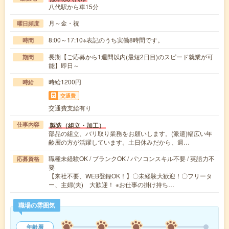
八代駅から車15分
月～金・祝
曜日頻度
8:00～17:10※表記のうち実働8時間です。
時間
長期【ご応募から1週間以内(最短2日目)のスピード就業が可
期間
能】即日～
時給1200円
時給
交通費
交通費支給有り
製造（組立・加工）
仕事内容
部品の組立、バリ取り業務をお願いします。(派遣)幅広い年
齢層の方が活躍しています。土日休みだから、週…
職種未経験OK / ブランクOK / パソコンスキル不要 / 英語力不
応募資格
要
【来社不要、WEB登録OK！】〇未経験大歓迎！〇フリータ
ー、主婦(夫) 大歓迎！ ※お仕事の掛け持ち…
職場の雰囲気
年齢層