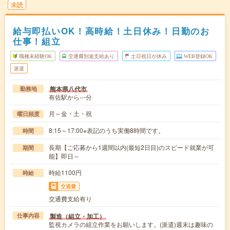
未読
給与即払いOK！高時給！土日休み！日勤のお
仕事！組立
職種未経験OK
交通費別途支給あり
土日祝日が休み
WEB登録OK
派遣
熊本県八代市
勤務地
有佐駅から---分
月～金・土・祝
曜日頻度
8:15～17:00※表記のうち実働8時間です。
時間
長期【ご応募から1週間以内(最短2日目)のスピード就業が可
期間
能】即日～
時給1100円
時給
交通費
交通費支給有り
製造（組立・加工）
仕事内容
監視カメラの組立作業をお願いします。(派遣)週末は趣味の