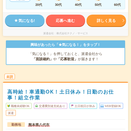
20代
30代
40代
50代
60代
気になる!
応募へ進む
詳しく見る
派遣会社
株式会社テクノ・サービス
興味があったら「★気になる！」をタップ！
「気になる！」を押しておくと、派遣会社から
「面談確約」
や
「応募歓迎」
が届きます！
未読
高時給！車通勤OK！土日休み！日勤のお仕
事！組立作業
職種未経験OK
交通費別途支給あり
土日祝日が休み
WEB登録OK
派遣
熊本県八代市
勤務地