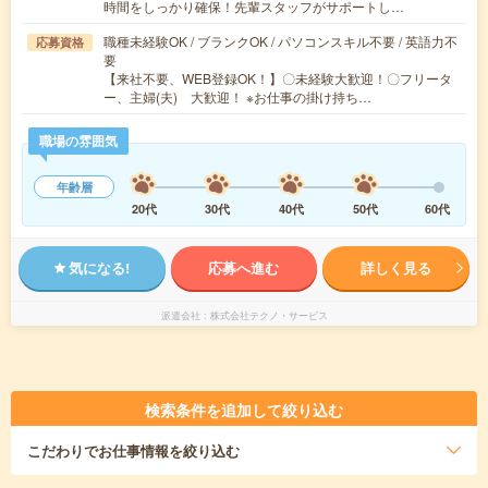
時間をしっかり確保！先輩スタッフがサポートし…
職種未経験OK / ブランクOK / パソコンスキル不要 / 英語力不
応募資格
要
【来社不要、WEB登録OK！】〇未経験大歓迎！〇フリータ
ー、主婦(夫) 大歓迎！ ※お仕事の掛け持ち…
職場の雰囲気
年齢層
20代
30代
40代
50代
60代
気になる!
応募へ進む
詳しく見る
派遣会社
株式会社テクノ・サービス
検索条件を追加して絞り込む
こだわり
でお仕事情報を絞り込む