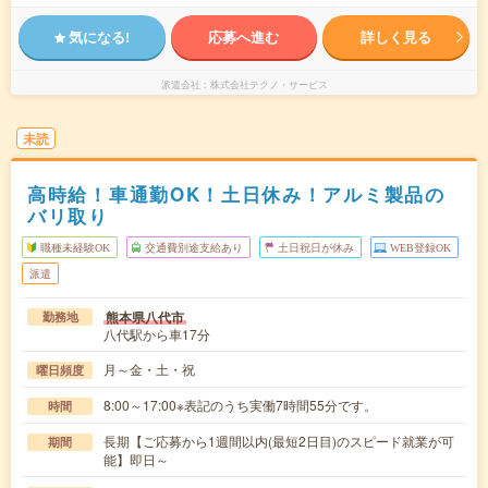
気になる!
応募へ進む
詳しく見る
派遣会社
株式会社テクノ・サービス
未読
高時給！車通勤OK！土日休み！アルミ製品の
バリ取り
職種未経験OK
交通費別途支給あり
土日祝日が休み
WEB登録OK
派遣
熊本県八代市
勤務地
八代駅から車17分
月～金・土・祝
曜日頻度
8:00～17:00※表記のうち実働7時間55分です。
時間
長期【ご応募から1週間以内(最短2日目)のスピード就業が可
期間
能】即日～