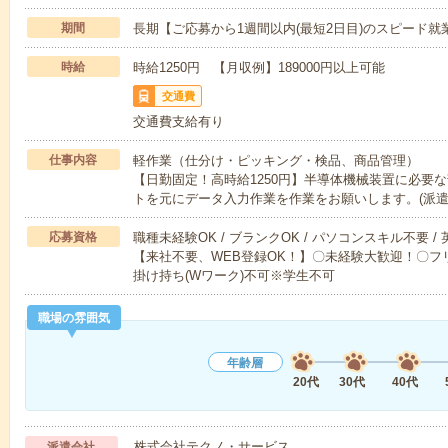
期間
長期【ご応募から1週間以内(最短2日目)のスピード就
時給
時給1250円 【月収例】189000円以上可能
交通費
交通費支給有り
仕事内容
軽作業（仕分け・ピッキング・検品、商品管理）
【日勤固定！高時給1250円】半導体機械装置に必要
トを元にデータ入力作業を作業をお願いします。(派
応募資格
職種未経験OK / ブランクOK / パソコンスキル不要 /
【来社不要、WEB登録OK！】〇未経験大歓迎！〇フリ
掛け持ち(Wワーク)不可※学生不可
職場の雰囲気
年齢層
20代
30代
40代
株式会社テクノ・サービス
派遣会社