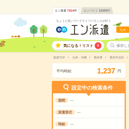
エン派遣
7424
件
エンバイト
12450
件
ちょうど良いワークライフバランスが叶う
九州・
気になる！リスト
0
保存し
派遣TOP
九州・沖縄
熊本県
熊本市北区
,
1
2
3
7
平均時給:
円
設定中の検索条件
期間
---
派遣形式
---
時給
---