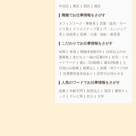
中央区
東区
西区
南区
職種でお仕事情報をさがす
オフィスワーク・事務系
営業・販売・サー
ビス系
クリエイティブ系
IT・エンジニア
系
技術系
医療・介護・福祉・教育系
こだわりでお仕事情報をさがす
短期
単発
職種未経験OK
10名以上の大
量募集
友だちと一緒の応募OK
在宅・リモ
ートワーク
週2～3日勤務
週4日勤務
土
日祝のみ勤務
残業なし
副業・WワークOK
交通費別途支給あり
語学力が活かせる
人気のワードでお仕事情報をさがす
急募
年齢不問
財団法人
英語
書類チェ
ック
テレビ局
封入
大学