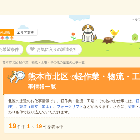
ヘル
沖縄版
エリア変更
た希望条件
お気に入りの派遣会社
熊本市北区 軽作業・物流・工場・その他の派遣の仕事一覧
熊本市北区
軽作業・物流・
で
事情報一覧
北区の派遣のお仕事情報です。軽作業・物流・工場・その他のお仕事には、
軽
理）
、
製造（組立・加工）
、
フォークリフト
などがあります。さらに、
短期
・
わり条件で絞り込んでいただけます。
19
1
19
件中
～
件を表示中