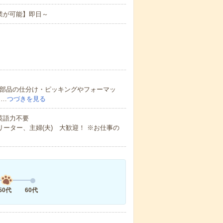
業が可能】即日～
な部品の仕分け・ピッキングやフォーマッ
遣…
つづきを見る
 英語力不要
ーター、主婦(夫) 大歓迎！ ※お仕事の
50代
60代