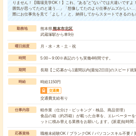
りません！【職場見学OK！】これ、“ある”と“ない”では大違いです
囲気が思ってたのと違う…」「想像してたのより仕事がムズかしい…
際にお仕事先を見て「よし！」と、納得してからスタートできるのも
勤務地
熊本県
熊本市北区
武蔵塚駅から車9分
曜日頻度
月・水・木・土・祝
時間
5:00～9:00※表記のうち実働4時間です。
期間
長期【ご応募から1週間以内(最短2日目)のスピード就
時給
時給1150円
交通費
交通費支給有り
仕事内容
軽作業（仕分け・ピッキング・検品、商品管理）
食品の箱（約25箱）が載った台車を、エレベーターを
ットに積み替える業務をお願いします。(派遣)短時間
応募資格
職種未経験OK / ブランクOK / パソコンスキル不要 /