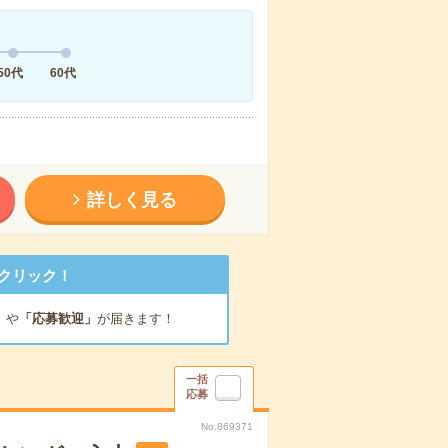
50代
60代
詳しく見る
クリック！
」
や
「応募歓迎」
が届きます！
一括
応募
No.869371