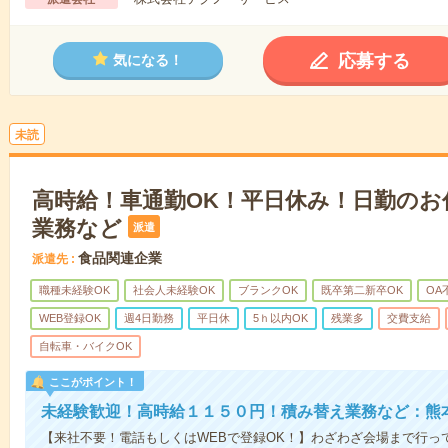
応募する
気になる！
未読
高時給！車通勤OK！平日休み！日勤のお
業務など
派遣
食品関連企業
派遣先
職種未経験OK
社会人未経験OK
ブランクOK
既卒第二新卒OK
OA
WEB登録OK
週4日勤務
平日休
5ｈ以内OK
残業多
交費支給
自転車・バイクOK
ここがポイント！
未経験歓迎！高時給１１５０円！積み替え業務など：熊
【来社不要！電話もしくはWEBで登録OK！】わざわざ会場まで行っ