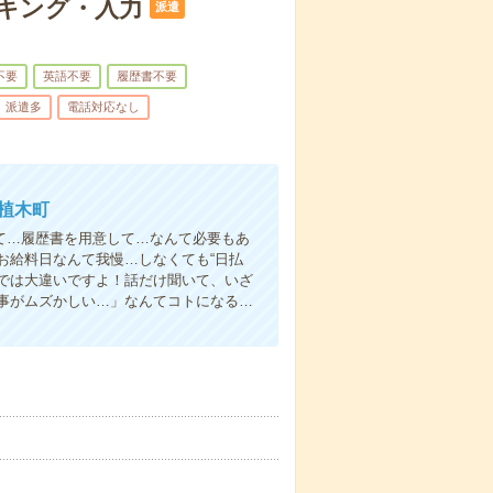
キング・入力
派遣
不要
英語不要
履歴書不要
派遣多
電話対応なし
植木町
て…履歴書を用意して…なんて必要もあ
お給料日なんて我慢…しなくても“日払
い”では大違いですよ！話だけ聞いて、いざ
事がムズかしい…」なんてコトになる…