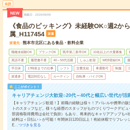
未読
NEW
掲載日
2026/08/09
《食品のピッキング》未経験OK○週2か
属_H117454
派遣
熊本市北区にある食品・飲料企業
派遣先
職種未経験OK
ブランクOK
既卒第二新卒OK
10名以上の大量募集
英語不要
履歴書不要
40～50代活躍
しゅふ歓迎
WEB登録OK
週
平日休
17時前までの仕事
シフト
交費支給
車通勤可
制服
派遣多
電話対応なし
ルーティン
自転車・バイクOK
ここがポイント！
キャリアチェンジ大歓迎○20代～40代と幅広い世代が活
【キャリアチェンジ歓迎！】前職の経験は様々！アパレルや携帯の販
トのスタッフなど。様々な経歴のスタッフがものづくりワークデビュ
部資格取得費用は会社で負担）もあり、将来的なキャリアアップも○
給料は＜日払い＞が可能！年間休日120日以上！有給休暇でリフレッ
E…
つづきを見る