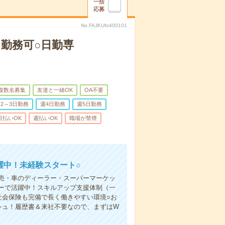
一括
応募
No.FAJKUfo400101
ら勤務可○日勤専
複数名募集
友達と一緒OK
OA不要
2～3日勤務
週4日勤務
週5日勤務
日払いOK
週払いOK
職場が禁煙
躍中！未経験スタート○
売・車のディーラー・スーパーマーケッ
ーで活躍中！スキルアップ支援体制（一
社会保険も完備で長く働きやすい環境○お
シュ！履歴書＆来社不要なので、まずはW