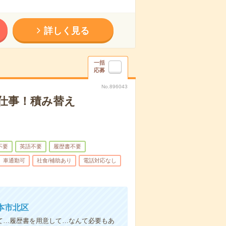
詳しく見る
一括
応募
No.896043
仕事！積み替え
不要
英語不要
履歴書不要
車通勤可
社食/補助あり
電話対応なし
本市北区
て…履歴書を用意して…なんて必要もあ