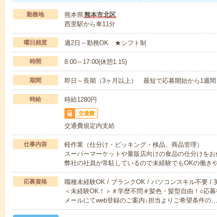
勤務地
熊本県
熊本市北区
西里駅から車11分
曜日頻度
週2日～勤務OK ★シフト制
時間
8:00～17:00(休憩1:15)
期間
即日～長期（3ヶ月以上） 最短で応募開始から1週間
時給
時給1280円
交通費
交通費規定内支給
仕事内容
軽作業（仕分け・ピッキング・検品、商品管理）
スーパーマーケットや量販店向けの食品の仕分けをお
弊社の社員が常駐しているので未経験でもOKの働き
応募資格
職種未経験OK / ブランクOK / パソコンスキル不要 /
＜未経験OK！＞＃学歴不問＃髪色・髪型自由！○応募
メールにてweb登録のご案内↓担当よりご希望条件の