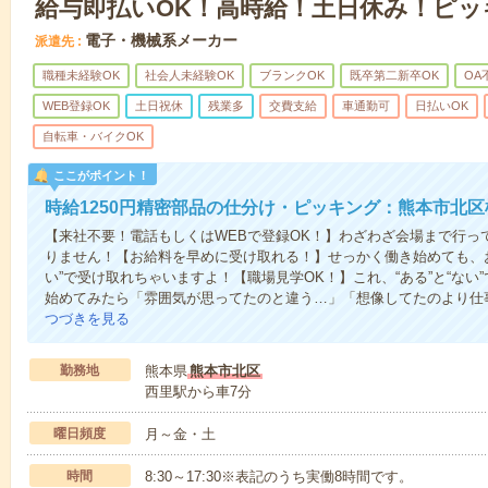
給与即払いOK！高時給！土日休み！ピッ
電子・機械系メーカー
派遣先
職種未経験OK
社会人未経験OK
ブランクOK
既卒第二新卒OK
OA
WEB登録OK
土日祝休
残業多
交費支給
車通勤可
日払いOK
自転車・バイクOK
ここがポイント！
時給1250円精密部品の仕分け・ピッキング：熊本市北区
【来社不要！電話もしくはWEBで登録OK！】わざわざ会場まで行っ
りません！【お給料を早めに受け取れる！】せっかく働き始めても、
い”で受け取れちゃいますよ！【職場見学OK！】これ、“ある”と“な
始めてみたら「雰囲気が思ってたのと違う…」「想像してたのより仕
つづきを見る
勤務地
熊本県
熊本市北区
西里駅から車7分
曜日頻度
月～金・土
時間
8:30～17:30※表記のうち実働8時間です。