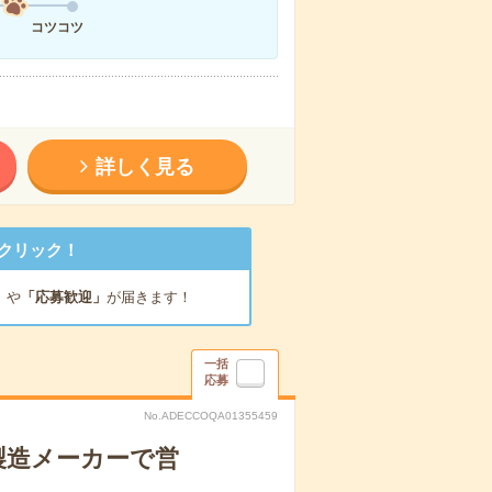
コツコツ
詳しく見る
クリック！
」
や
「応募歓迎」
が届きます！
一括
応募
No.ADECCOQA01355459
製造メーカーで営