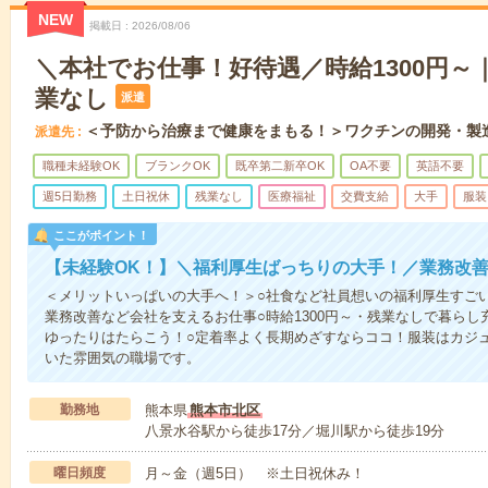
NEW
掲載日
2026/08/06
＼本社でお仕事！好待遇／時給1300円～｜
業なし
派遣
＜予防から治療まで健康をまもる！＞ワクチンの開発・製
派遣先
職種未経験OK
ブランクOK
既卒第二新卒OK
OA不要
英語不要
週5日勤務
土日祝休
残業なし
医療福祉
交費支給
大手
服装
ここがポイント！
【未経験OK！】＼福利厚生ばっちりの大手！／業務改
＜メリットいっぱいの大手へ！＞○社食など社員想いの福利厚生すごい
業務改善など会社を支えるお仕事○時給1300円～・残業なしで暮らし
ゆったりはたらこう！○定着率よく長期めざすならココ！服装はカジ
いた雰囲気の職場です。
勤務地
熊本県
熊本市北区
八景水谷駅から徒歩17分／堀川駅から徒歩19分
曜日頻度
月～金（週5日） ※土日祝休み！