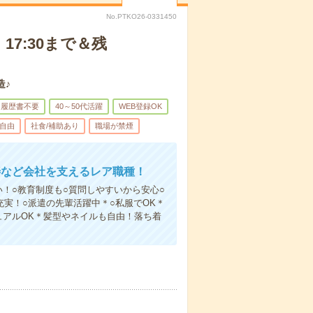
No.PTKO26-0331450
17:30まで＆残
造♪
履歴書不要
40～50代活躍
WEB登録OK
自由
社食/補助あり
職場が禁煙
善など会社を支えるレア職種！
！○教育制度も○質問しやすいから安心○
充実！○派遣の先輩活躍中＊○私服でOK＊
ュアルOK＊髪型やネイルも自由！落ち着