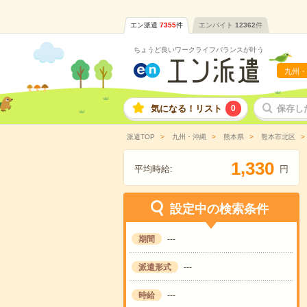
エン派遣
7355
件
エンバイト
12362
件
ちょうど良いワークライフバランスが叶う
九州・
気になる！リスト
0
保存し
派遣TOP
九州・沖縄
熊本県
熊本市北区
,
1
3
3
0
平均時給:
円
設定中の検索条件
期間
---
派遣形式
---
時給
---