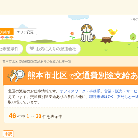
ヘル
沖縄版
エリア変更
た希望条件
お気に入りの派遣会社
熊本市北区 交通費別途支給ありの派遣の仕事一覧
熊本市北区
交通費別途支給
で
北区の派遣のお仕事情報です。
オフィスワーク・事務系
、
営業・販売・サービ
えています。交通費別途支給ありの条件の他に、
職種未経験OK
、
友だちと一緒
取り揃えています。
46
1
30
件中
～
件を表示中
未読