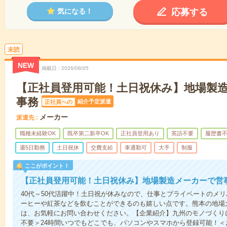
応募する
気になる！
未読
NEW
掲載日
2026/08/05
【正社員登用可能！土日祝休み】地場製
事務
紹介予定派遣
正社員への
メーカー
派遣先
職種未経験OK
既卒第二新卒OK
正社員登用あり
英語不要
履歴書
週5日勤務
土日祝休
交費支給
車通勤可
大手
制服
ここがポイント！
【正社員登用可能！土日祝休み】地場製造メーカーで営
40代～50代活躍中！土日祝が休みなので、仕事とプライベートのメ
ーヒーや紅茶などを飲むことができるのも嬉しい点です。熊本の地場
は、お気軽にお問い合わせください。【企業紹介】九州のモノづくり
不要＞24時間いつでもどこでも、パソコンやスマホから登録可能！