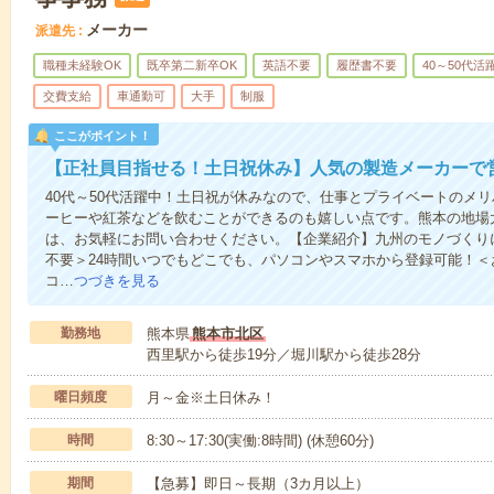
メーカー
派遣先
職種未経験OK
既卒第二新卒OK
英語不要
履歴書不要
40～50代活
交費支給
車通勤可
大手
制服
ここがポイント！
【正社員目指せる！土日祝休み】人気の製造メーカーで
40代～50代活躍中！土日祝が休みなので、仕事とプライベートのメ
ーヒーや紅茶などを飲むことができるのも嬉しい点です。熊本の地場
は、お気軽にお問い合わせください。【企業紹介】九州のモノづくり
不要＞24時間いつでもどこでも、パソコンやスマホから登録可能！
コ…
つづきを見る
勤務地
熊本県
熊本市北区
西里駅から徒歩19分／堀川駅から徒歩28分
曜日頻度
月～金※土日休み！
時間
8:30～17:30(実働:8時間) (休憩60分)
期間
【急募】即日～長期（3カ月以上）