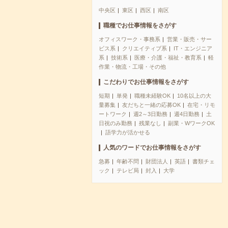
中央区
東区
西区
南区
職種でお仕事情報をさがす
オフィスワーク・事務系
営業・販売・サー
ビス系
クリエイティブ系
IT・エンジニア
系
技術系
医療・介護・福祉・教育系
軽
作業・物流・工場・その他
こだわりでお仕事情報をさがす
短期
単発
職種未経験OK
10名以上の大
量募集
友だちと一緒の応募OK
在宅・リモ
ートワーク
週2～3日勤務
週4日勤務
土
日祝のみ勤務
残業なし
副業・WワークOK
語学力が活かせる
人気のワードでお仕事情報をさがす
急募
年齢不問
財団法人
英語
書類チェ
ック
テレビ局
封入
大学