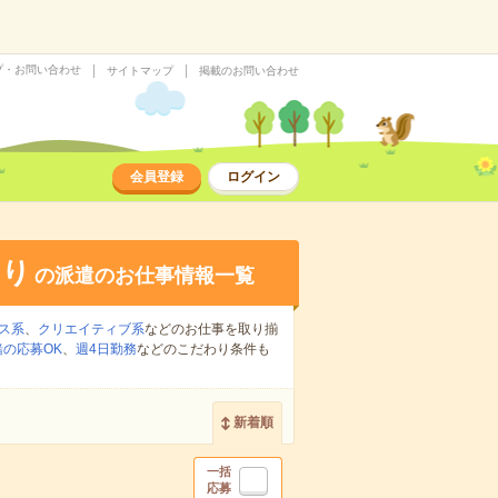
プ・お問い合わせ
サイトマップ
掲載のお問い合わせ
会員登録
ログイン
あり
の派遣のお仕事情報一覧
ス系
、
クリエイティブ系
などのお仕事を取り揃
の応募OK
、
週4日勤務
などのこだわり条件も
新着順
一括
応募