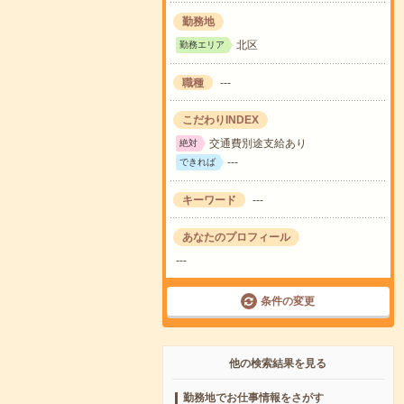
勤務地
北区
勤務エリア
職種
---
こだわりINDEX
交通費別途支給あり
絶対
---
できれば
キーワード
---
あなたのプロフィール
---
条件の変更
他の検索結果を見る
勤務地でお仕事情報をさがす