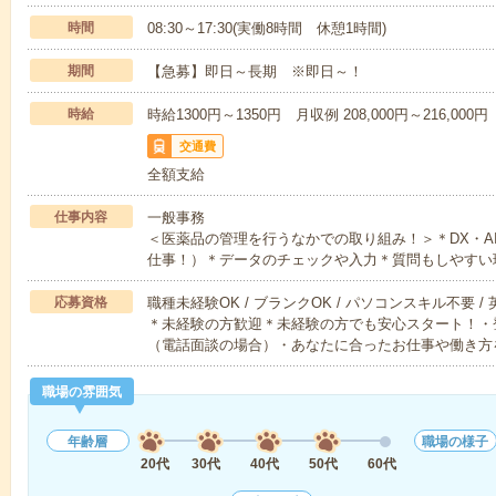
時間
08:30～17:30(実働8時間 休憩1時間)
期間
【急募】即日～長期 ※即日～！
時給
時給1300円～1350円 月収例 208,000円～216,000円
交通費
全額支給
仕事内容
一般事務
＜医薬品の管理を行うなかでの取り組み！＞＊DX・A
仕事！）＊データのチェックや入力＊質問もしやすい
応募資格
職種未経験OK / ブランクOK / パソコンスキル不要 /
＊未経験の方歓迎＊未経験の方でも安心スタート！・
（電話面談の場合）・あなたに合ったお仕事や働き方
職場の雰囲気
年齢層
職場の様子
20代
30代
40代
50代
60代