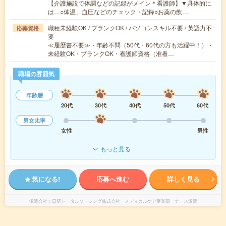
【介護施設で体調などの記録がメイン＊看護師】▼具体的に
は…○体温、血圧などのチェック・記録○お薬の飲…
職種未経験OK / ブランクOK / パソコンスキル不要 / 英語力不
応募資格
要
≪履歴書不要≫・年齢不問（50代・60代の方も活躍中！）・
未経験OK・ブランクOK・看護師資格（准看…
職場の雰囲気
年齢層
20代
30代
40代
50代
60代
男女比率
女性
男性
もっと見る
気になる!
応募へ進む
詳しく見る
派遣会社
日研トータルソーシング株式会社 メディカルケア事業部 ナース派遣