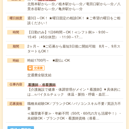
北熊本駅から---分／植木駅から---分／竜田口駅から---分／八
景水谷駅から---分／亀井駅から---分
週3日～OK！ ★曜日固定の相談OK！ ★ご希望の曜日をご相
曜日頻度
談ください！
【日勤のみ】1日6時間～OK！≪シフト例≫・9:00～
時間
15:45 （45分休憩）・11:00～17:…
2ヶ月～ ■ご応募から最短3日後に開始可能 8月～、9月ス
期間
タートもOK！
時給1700円～ ■週払いOK
時給
交通費
交通費全額支給
看護師・准看護師
仕事内容
【介護施設で健康・体調管理がメイン＊看護師】▼具体的に
は…○バイタルチェック 体温・脈拍・呼吸・血圧…
職種未経験OK / ブランクOK / パソコンスキル不要 / 英語力不
応募資格
要
≪履歴書不要≫・年齢不問（50代・60代の方も活躍中！）・
未経験OK・ブランクOK・看護師資格（准看…