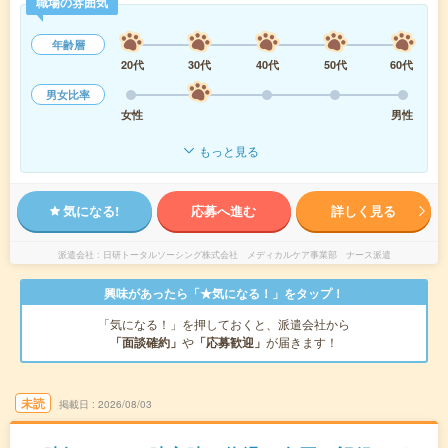
職場の雰囲気
年齢層
20代
30代
40代
50代
60代
男女比率
女性
男性
もっと見る
気になる!
応募へ進む
詳しく見る
派遣会社
日研トータルソーシング株式会社 メディカルケア事業部 ナース派遣
興味があったら「★気になる！」をタップ！
「気になる！」を押しておくと、派遣会社から
「面談確約」
や
「応募歓迎」
が届きます！
未読
掲載日
2026/08/03