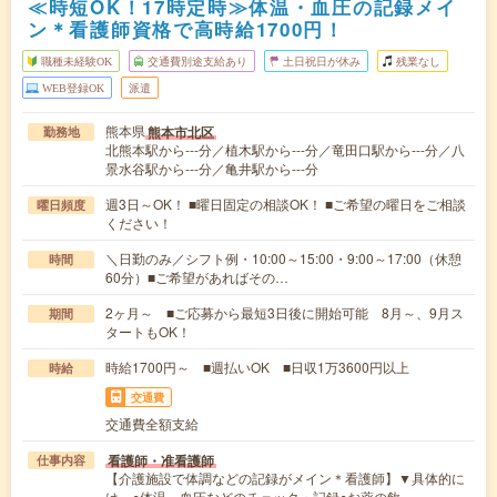
≪時短OK！17時定時≫体温・血圧の記録メイ
ン＊看護師資格で高時給1700円！
職種未経験OK
交通費別途支給あり
土日祝日が休み
残業なし
WEB登録OK
派遣
熊本県
熊本市北区
勤務地
北熊本駅から---分／植木駅から---分／竜田口駅から---分／八
景水谷駅から---分／亀井駅から---分
週3日～OK！ ■曜日固定の相談OK！ ■ご希望の曜日をご相談
曜日頻度
ください！
＼日勤のみ／シフト例・10:00～15:00・9:00～17:00（休憩
時間
60分）■ご希望があればその…
2ヶ月～ ■ご応募から最短3日後に開始可能 8月～、9月ス
期間
タートもOK！
時給1700円～ ■週払いOK ■日収1万3600円以上
時給
交通費
交通費全額支給
看護師・准看護師
仕事内容
【介護施設で体調などの記録がメイン＊看護師】▼具体的に
は…○体温、血圧などのチェック・記録○お薬の飲…