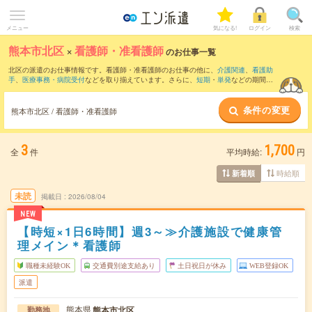
メニュー
気になる!
ログイン
検索
熊本市北区
×
看護師・准看護師
のお仕事一覧
北区の派遣のお仕事情報です。看護師・准看護師のお仕事の他に、
介護関連
、
看護助
手
、
医療事務・病院受付
などを取り揃えています。さらに、
短期
・
単発
などの期間
や、
職種未経験OK
などのこだわり条件で絞り込んでいただけます。職種辞典：
看護
師・准看護師のお仕事とは？とは？
条件の変更
熊本市北区 / 看護師・准看護師
3
1,700
全
件
平均時給:
円
時給順
新着順
未読
掲載日
2026/08/04
NEW
【時短×1日6時間】週3～≫介護施設で健康管
理メイン＊看護師
職種未経験OK
交通費別途支給あり
土日祝日が休み
WEB登録OK
派遣
熊本県
熊本市北区
勤務地