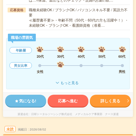
職種未経験OK / ブランクOK / パソコンスキル不要 / 英語力不
応募資格
要
≪履歴書不要≫・年齢不問（50代・60代の方も活躍中！）・
未経験OK・ブランクOK・看護師資格（准看…
職場の雰囲気
年齢層
20代
30代
40代
50代
60代
男女比率
女性
男性
もっと見る
気になる!
応募へ進む
詳しく見る
派遣会社
日研トータルソーシング株式会社 メディカルケア事業部 ナース派遣
未読
掲載日
2026/08/02