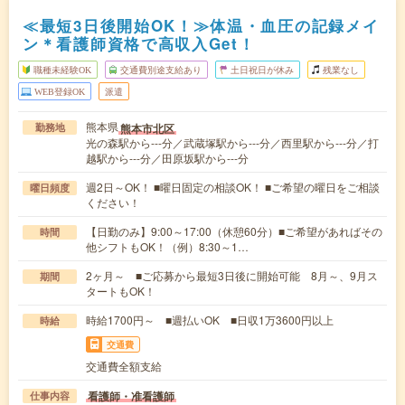
≪最短3日後開始OK！≫体温・血圧の記録メイ
ン＊看護師資格で高収入Get！
職種未経験OK
交通費別途支給あり
土日祝日が休み
残業なし
WEB登録OK
派遣
熊本県
熊本市北区
勤務地
光の森駅から---分／武蔵塚駅から---分／西里駅から---分／打
越駅から---分／田原坂駅から---分
週2日～OK！ ■曜日固定の相談OK！ ■ご希望の曜日をご相談
曜日頻度
ください！
【日勤のみ】9:00～17:00（休憩60分）■ご希望があればその
時間
他シフトもOK！（例）8:30～1…
2ヶ月～ ■ご応募から最短3日後に開始可能 8月～、9月ス
期間
タートもOK！
時給1700円～ ■週払いOK ■日収1万3600円以上
時給
交通費
交通費全額支給
看護師・准看護師
仕事内容