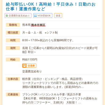
給与即払いOK！高時給！平日休み！日勤のお
仕事！運搬作業など
交通費別途支給あり
WEB登録OK
派遣
熊本県
熊本市東区
勤務地
月～金・土・祝 ※シフト制
曜日頻度
8:00～17:00※表記のうち実働8時間です。
時間
長期【ご応募から1週間以内(最短2日目)のスピード就業が可
期間
能】即日～
時給1100円
時給
交通費
交通費支給有り
軽作業（仕分け・ピッキング・検品、商品管理）
仕事内容
リーチフォークリフトでの荷下ろし荷積みなどの倉庫内での
酒類の運搬業務をお願いします。(派遣)50代の…
ブランクOK / パソコンスキル不要 / 英語力不要
応募資格
【来社不要、WEB登録OK！】〇フォークリフトの資格をお
持ちの方〇フリーター、主婦(夫) 大歓迎！ …