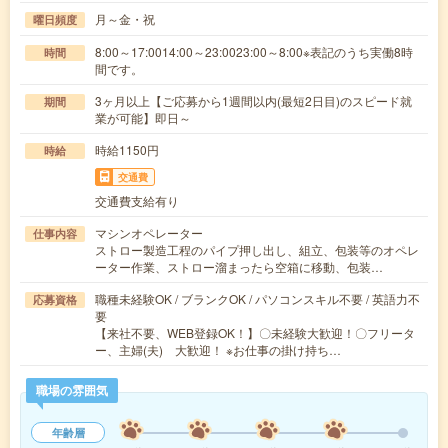
月～金・祝
曜日頻度
8:00～17:0014:00～23:0023:00～8:00※表記のうち実働8時
時間
間です。
3ヶ月以上【ご応募から1週間以内(最短2日目)のスピード就
期間
業が可能】即日～
時給1150円
時給
交通費
交通費支給有り
マシンオペレーター
仕事内容
ストロー製造工程のパイプ押し出し、組立、包装等のオペレ
ーター作業、ストロー溜まったら空箱に移動、包装…
職種未経験OK / ブランクOK / パソコンスキル不要 / 英語力不
応募資格
要
【来社不要、WEB登録OK！】〇未経験大歓迎！〇フリータ
ー、主婦(夫) 大歓迎！ ※お仕事の掛け持ち…
職場の雰囲気
年齢層