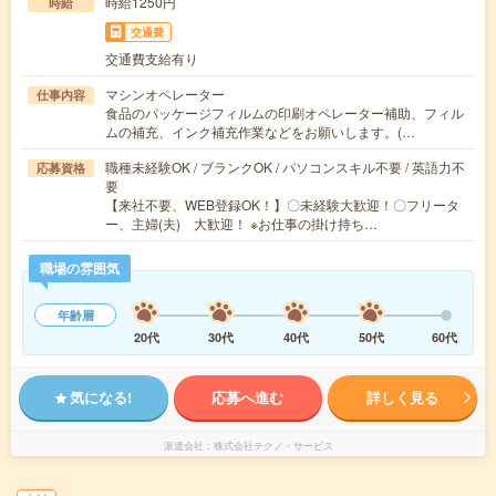
時給1250円
時給
交通費
交通費支給有り
マシンオペレーター
仕事内容
食品のパッケージフィルムの印刷オペレーター補助、フィル
ムの補充、インク補充作業などをお願いします。(…
職種未経験OK / ブランクOK / パソコンスキル不要 / 英語力不
応募資格
要
【来社不要、WEB登録OK！】〇未経験大歓迎！〇フリータ
ー、主婦(夫) 大歓迎！ ※お仕事の掛け持ち…
職場の雰囲気
年齢層
20代
30代
40代
50代
60代
気になる!
応募へ進む
詳しく見る
派遣会社
株式会社テクノ・サービス