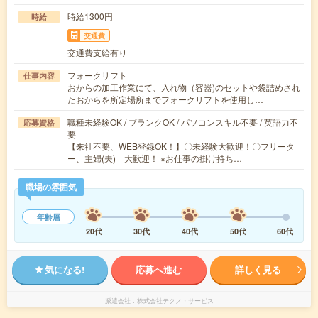
時給1300円
時給
交通費
交通費支給有り
フォークリフト
仕事内容
おからの加工作業にて、入れ物（容器)のセットや袋詰めされ
たおからを所定場所までフォークリフトを使用し…
職種未経験OK / ブランクOK / パソコンスキル不要 / 英語力不
応募資格
要
【来社不要、WEB登録OK！】〇未経験大歓迎！〇フリータ
ー、主婦(夫) 大歓迎！ ※お仕事の掛け持ち…
職場の雰囲気
年齢層
20代
30代
40代
50代
60代
気になる!
応募へ進む
詳しく見る
派遣会社
株式会社テクノ・サービス