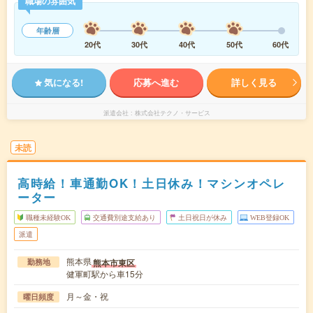
職場の雰囲気
年齢層
20代
30代
40代
50代
60代
気になる!
応募へ進む
詳しく見る
派遣会社
株式会社テクノ・サービス
未読
高時給！車通勤OK！土日休み！マシンオペレ
ーター
職種未経験OK
交通費別途支給あり
土日祝日が休み
WEB登録OK
派遣
熊本県
熊本市東区
勤務地
健軍町駅から車15分
月～金・祝
曜日頻度