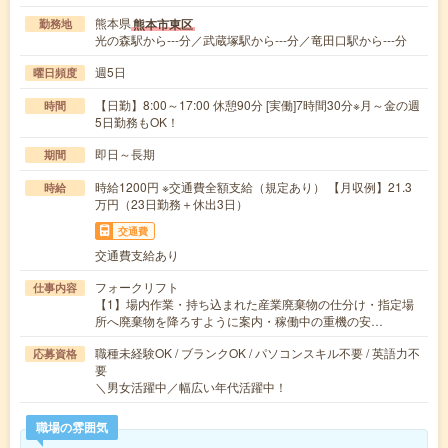
熊本県
熊本市東区
勤務地
光の森駅から---分／武蔵塚駅から---分／竜田口駅から---分
週5日
曜日頻度
【日勤】8:00～17:00 休憩90分 [実働]7時間30分※月～金の週
時間
5日勤務もOK！
即日～長期
期間
時給1200円 ※交通費全額支給（規定あり） 【月収例】21.3
時給
万円（23日勤務＋休出3日）
交通費
交通費支給あり
フォークリフト
仕事内容
【1】場内作業・持ち込まれた産業廃棄物の仕分け・指定場
所へ廃棄物を降ろすように案内・稼働中の重機の安…
職種未経験OK / ブランクOK / パソコンスキル不要 / 英語力不
応募資格
要
＼男女活躍中／幅広い年代活躍中！
職場の雰囲気