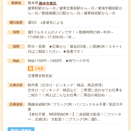
熊本県
熊本市東区
勤務地
健軍町駅から---分／健軍交番前駅から---分／東海学園前駅か
ら---分／動植物園入口駅から---分／健軍校前駅から---分
週5日 ※派遣先による
曜日頻度
週5フルタイムがメインです！＜勤務時間の例＞8:00～
時間
17:008:30～17:309:00～18:…
即日～長期 ★応募から「最短2日後」に勤務OK！スタート
期間
日はご相談ください。★急募です！
時給1150円～1450円 ★Wワーク不可
時給
交通費
交通費全額支給
軽作業（仕分け・ピッキング・検品、商品管理）
仕事内容
仕分け・ピッキング・検品など、ご希望に合わせてお仕事を
ご紹介！＼例えばこんなお仕事／〇商品の箱詰め・…
職種未経験OK / ブランクOK / パソコンスキル不要 / 英語力不
応募資格
要
【来社不要、WEB登録OK！】〇未経験大歓迎！〇フリータ
ー、主婦(夫) 大歓迎！〇ブランクOK〇週5…
職場の雰囲気