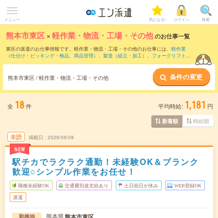
メニュー
気になる!
ログイン
検索
熊本市東区
×
軽作業・物流・工場・その他
のお仕事一覧
東区の派遣のお仕事情報です。軽作業・物流・工場・その他のお仕事には、
軽作業
（仕分け・ピッキング・検品、商品管理）
、
製造（組立・加工）
、
フォークリフト
な
どがあります。さらに、
短期
・
単発
などの期間や、
職種未経験OK
などのこだわり条件
で絞り込んでいただけます。
条件の変更
熊本市東区 / 軽作業・物流・工場・その他
18
1,181
全
件
平均時給:
円
時給順
新着順
未読
掲載日
2026/08/08
NEW
駅チカでラクラク通勤！未経験OK＆ブランク
歓迎○シンプル作業をお任せ！
職種未経験OK
交通費別途支給あり
土日祝日が休み
WEB登録OK
派遣
熊本県
熊本市東区
勤務地