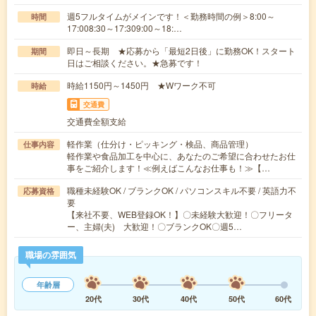
週5フルタイムがメインです！＜勤務時間の例＞8:00～
時間
17:008:30～17:309:00～18:…
即日～長期 ★応募から「最短2日後」に勤務OK！スタート
期間
日はご相談ください。★急募です！
時給1150円～1450円 ★Wワーク不可
時給
交通費
交通費全額支給
軽作業（仕分け・ピッキング・検品、商品管理）
仕事内容
軽作業や食品加工を中心に、あなたのご希望に合わせたお仕
事をご紹介します！≪例えばこんなお仕事も！≫【…
職種未経験OK / ブランクOK / パソコンスキル不要 / 英語力不
応募資格
要
【来社不要、WEB登録OK！】〇未経験大歓迎！〇フリータ
ー、主婦(夫) 大歓迎！〇ブランクOK〇週5…
職場の雰囲気
年齢層
20代
30代
40代
50代
60代