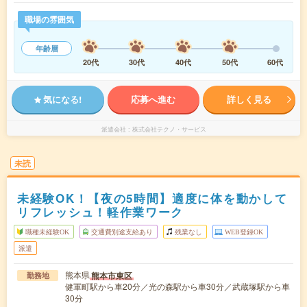
職場の雰囲気
年齢層
20代
30代
40代
50代
60代
気になる!
応募へ進む
詳しく見る
派遣会社
株式会社テクノ・サービス
未読
未経験OK！【夜の5時間】適度に体を動かして
リフレッシュ！軽作業ワーク
職種未経験OK
交通費別途支給あり
残業なし
WEB登録OK
派遣
熊本県
熊本市東区
勤務地
健軍町駅から車20分／光の森駅から車30分／武蔵塚駅から車
30分