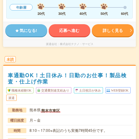
年齢層
20代
30代
40代
50代
60代
気になる!
応募へ進む
詳しく見る
派遣会社
株式会社テクノ・サービス
未読
車通勤OK！土日休み！日勤のお仕事！製品検
査・仕上げ作業
職種未経験OK
交通費別途支給あり
土日祝日が休み
WEB登録OK
派遣
熊本県
熊本市東区
勤務地
月～金
曜日頻度
8:10～17:00※表記のうち実働7時間45分です。
時間