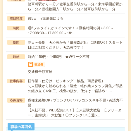
健軍町駅から---分／健軍交番前駅から---分／東海学園前駅か
ら---分／動植物園入口駅から---分／健軍校前駅から---分
週5日 ※派遣先による
曜日頻度
週5フルタイムがメインです！＜勤務時間の例＞8:00～
時間
17:008:30～17:309:00～18:…
即日～長期 ★応募から「最短2日後」に勤務OK！スタート
期間
日はご相談ください。★急募です！
時給1150円～1450円 ★Wワーク不可
時給
交通費
交通費全額支給
軽作業（仕分け・ピッキング・検品、商品管理）
仕事内容
＼未経験から始められる！製造・軽作業スタッフ募集／部品
の組み立てや加工、検査のほか、仕分け・箱詰め・…
職種未経験OK / ブランクOK / パソコンスキル不要 / 英語力不
応募資格
要
【来社不要、WEB登録OK！】〇未経験大歓迎！〇フリータ
ー、主婦(夫) 大歓迎！〇ブランクOK〇週5…
職場の雰囲気