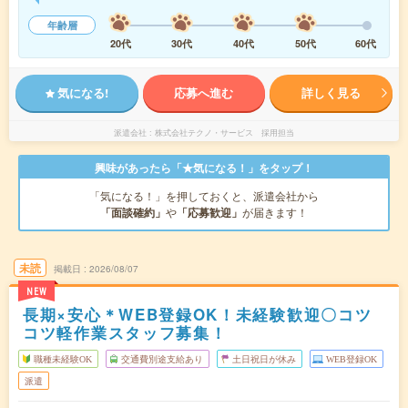
年齢層
20代
30代
40代
50代
60代
気になる!
応募へ進む
詳しく見る
派遣会社
株式会社テクノ・サービス 採用担当
興味があったら「★気になる！」をタップ！
「気になる！」を押しておくと、派遣会社から
「面談確約」
や
「応募歓迎」
が届きます！
未読
掲載日
2026/08/07
NEW
長期×安心＊WEB登録OK！未経験歓迎〇コツ
コツ軽作業スタッフ募集！
職種未経験OK
交通費別途支給あり
土日祝日が休み
WEB登録OK
派遣