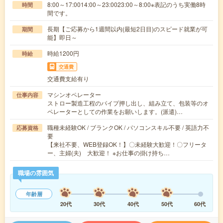
8:00～17:0014:00～23:0023:00～8:00※表記のうち実働8時
時間
間です。
長期【ご応募から1週間以内(最短2日目)のスピード就業が可
期間
能】即日～
時給1200円
時給
交通費
交通費支給有り
マシンオペレーター
仕事内容
ストロー製造工程のパイプ押し出し、組み立て、包装等のオ
ペレーターとしての作業をお願いします。(派遣)…
職種未経験OK / ブランクOK / パソコンスキル不要 / 英語力不
応募資格
要
【来社不要、WEB登録OK！】〇未経験大歓迎！〇フリータ
ー、主婦(夫) 大歓迎！ ※お仕事の掛け持ち…
職場の雰囲気
年齢層
20代
30代
40代
50代
60代