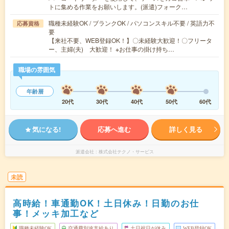
トに集める作業をお願いします。(派遣)フォーク…
職種未経験OK / ブランクOK / パソコンスキル不要 / 英語力不
応募資格
要
【来社不要、WEB登録OK！】〇未経験大歓迎！〇フリータ
ー、主婦(夫) 大歓迎！ ※お仕事の掛け持ち…
職場の雰囲気
年齢層
20代
30代
40代
50代
60代
気になる!
応募へ進む
詳しく見る
派遣会社
株式会社テクノ・サービス
未読
高時給！車通勤OK！土日休み！日勤のお仕
事！メッキ加工など
職種未経験OK
交通費別途支給あり
土日祝日が休み
WEB登録OK