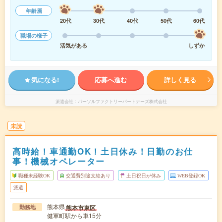
年齢層
20代
30代
40代
50代
60代
職場の様子
活気がある
しずか
気になる!
応募へ進む
詳しく見る
派遣会社
パーソルファクトリーパートナーズ株式会社
未読
高時給！車通勤OK！土日休み！日勤のお仕
事！機械オペレーター
職種未経験OK
交通費別途支給あり
土日祝日が休み
WEB登録OK
派遣
熊本県
熊本市東区
勤務地
健軍町駅から車15分