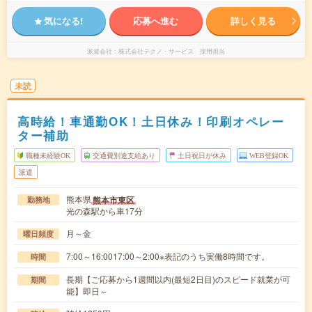
気になる!
応募へ進む
詳しく見る
派遣会社
株式会社テクノ・サービス 採用担当
未読
高時給！車通勤OK！土日休み！印刷オペレー
ター補助
職種未経験OK
交通費別途支給あり
土日祝日が休み
WEB登録OK
派遣
熊本県
熊本市東区
勤務地
光の森駅から車17分
月～金
曜日頻度
7:00～16:0017:00～2:00※表記のうち実働8時間です。
時間
長期【ご応募から1週間以内(最短2日目)のスピード就業が可
期間
能】即日～