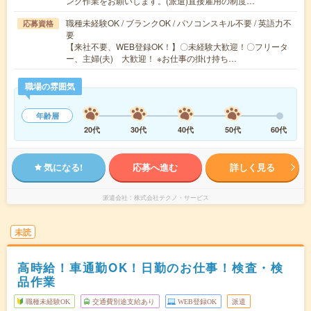
ング作業をお願いします。(派遣)直接雇用の制度…
職種未経験OK / ブランクOK / パソコンスキル不要 / 英語力不
応募資格
要
【来社不要、WEB登録OK！】〇未経験大歓迎！〇フリータ
ー、主婦(夫) 大歓迎！ ※お仕事の掛け持ち…
職場の雰囲気
年齢層
20代
30代
40代
50代
60代
気になる!
応募へ進む
詳しく見る
派遣会社
株式会社テクノ・サービス
未読
高時給！車通勤OK！日勤のお仕事！検査・検
品作業
職種未経験OK
交通費別途支給あり
WEB登録OK
派遣