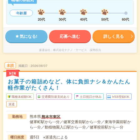
年齢層
20代
30代
40代
50代
60代
気になる!
応募へ進む
詳しく見る
派遣会社
株式会社テクノ・サービス 採用担当
未読
掲載日
2026/08/07
NEW
お菓子の箱詰めなど、体に負担ナシ＆かんたん
軽作業がたくさん！
職種未経験OK
交通費別途支給あり
土日祝日が休み
WEB登録OK
派遣
熊本県
熊本市東区
勤務地
健軍町駅から---分／健軍交番前駅から---分／東海学園前駅か
ら---分／動植物園入口駅から---分／健軍校前駅から---分
週5日 ※派遣先による
曜日頻度