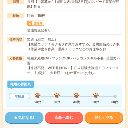
長期【ご応募から1週間以内(最短2日目)のスピード就業が可
期間
能】即日～
時給1150円
時給
交通費
交通費支給有り
製造（組立・加工）
仕事内容
【東区エリア！モクモク作業でおすすめ】金属部品のふき取
り作業や磨き作業・最終チェックなどのお仕事をお…
職種未経験OK / ブランクOK / パソコンスキル不要 / 英語力不
応募資格
要
【来社不要、WEB登録OK！】〇未経験大歓迎！〇フリータ
ー、主婦(夫) 大歓迎！ ※お仕事の掛け持ち…
職場の雰囲気
年齢層
20代
30代
40代
50代
60代
気になる!
応募へ進む
詳しく見る