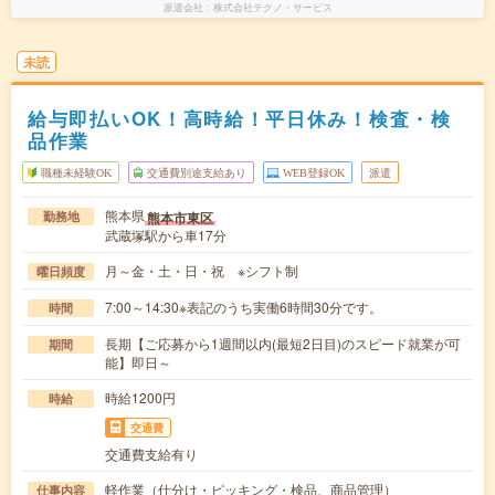
派遣会社
株式会社テクノ・サービス
未読
給与即払いOK！高時給！平日休み！検査・検
品作業
職種未経験OK
交通費別途支給あり
WEB登録OK
派遣
熊本県
熊本市東区
勤務地
武蔵塚駅から車17分
月～金・土・日・祝 ※シフト制
曜日頻度
7:00～14:30※表記のうち実働6時間30分です。
時間
長期【ご応募から1週間以内(最短2日目)のスピード就業が可
期間
能】即日～
時給1200円
時給
交通費
交通費支給有り
軽作業（仕分け・ピッキング・検品、商品管理）
仕事内容