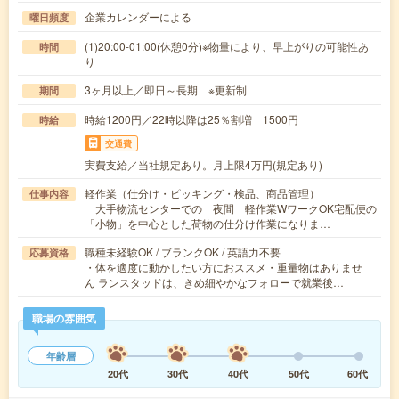
企業カレンダーによる
曜日頻度
(1)20:00-01:00(休憩0分)※物量により、早上がりの可能性あ
時間
り
3ヶ月以上／即日～長期 ※更新制
期間
時給1200円／22時以降は25％割増 1500円
時給
交通費
実費支給／当社規定あり。月上限4万円(規定あり)
軽作業（仕分け・ピッキング・検品、商品管理）
仕事内容
大手物流センターでの 夜間 軽作業WワークOK宅配便の
「小物」を中心とした荷物の仕分け作業になりま…
職種未経験OK / ブランクOK / 英語力不要
応募資格
・体を適度に動かしたい方におススメ・重量物はありませ
ん ランスタッドは、きめ細やかなフォローで就業後…
職場の雰囲気
年齢層
20代
30代
40代
50代
60代