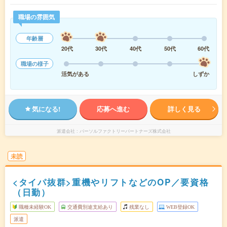
職場の雰囲気
年齢層
20代
30代
40代
50代
60代
職場の様子
活気がある
しずか
気になる!
応募へ進む
詳しく見る
派遣会社
パーソルファクトリーパートナーズ株式会社
未読
<タイパ抜群>重機やリフトなどのOP／要資格
（日勤）
職種未経験OK
交通費別途支給あり
残業なし
WEB登録OK
派遣