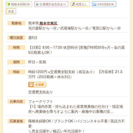
職種未経験OK
交通費別途支給あり
残業なし
WEB登録OK
派遣
熊本県
熊本市東区
勤務地
光の森駅から---分／武蔵塚駅から---分／竜田口駅から---分
週5日
曜日頻度
【日勤】8:00～17:00 休憩90分 [実働]7時間30分※月～金の週
時間
5日勤務もOK！
即日～長期
期間
時給1200円 ※交通費全額支給（規定あり） 【月収例】21.3
時給
万円（23日勤務＋休出3日）
交通費
交通費支給あり
フォークリフト
仕事内容
【1】場内作業・持ち込まれた産業廃棄物の仕分け・指定場
所へ廃棄物を降ろすように案内・稼働中の重機の安…
職種未経験OK / ブランクOK / パソコンスキル不要 / 英語力不
応募資格
要
＼男女活躍中／幅広い年代活躍中！