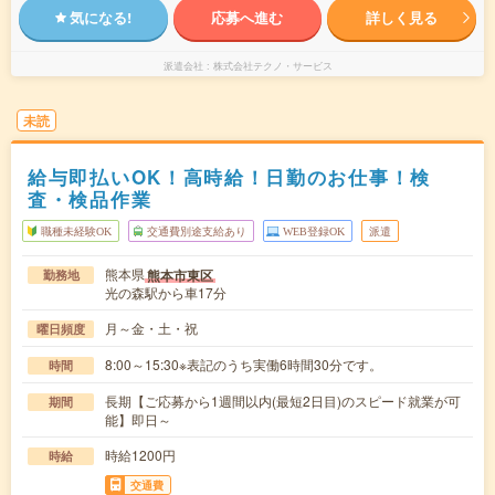
気になる!
応募へ進む
詳しく見る
派遣会社
株式会社テクノ・サービス
未読
給与即払いOK！高時給！日勤のお仕事！検
査・検品作業
職種未経験OK
交通費別途支給あり
WEB登録OK
派遣
熊本県
熊本市東区
勤務地
光の森駅から車17分
月～金・土・祝
曜日頻度
8:00～15:30※表記のうち実働6時間30分です。
時間
長期【ご応募から1週間以内(最短2日目)のスピード就業が可
期間
能】即日～
時給1200円
時給
交通費