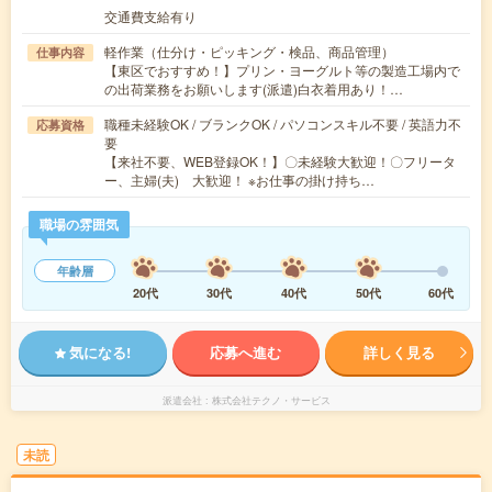
交通費支給有り
軽作業（仕分け・ピッキング・検品、商品管理）
仕事内容
【東区でおすすめ！】プリン・ヨーグルト等の製造工場内で
の出荷業務をお願いします(派遣)白衣着用あり！…
職種未経験OK / ブランクOK / パソコンスキル不要 / 英語力不
応募資格
要
【来社不要、WEB登録OK！】〇未経験大歓迎！〇フリータ
ー、主婦(夫) 大歓迎！ ※お仕事の掛け持ち…
職場の雰囲気
年齢層
20代
30代
40代
50代
60代
気になる!
応募へ進む
詳しく見る
派遣会社
株式会社テクノ・サービス
未読