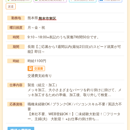
派遣
熊本県
熊本市東区
勤務地
月～金・祝
曜日頻度
9:10～18:00※表記のうち実働7時間50分です。
時間
長期【ご応募から1週間以内(最短2日目)のスピード就業が可
期間
能】即日～
時給1100円
時給
交通費
交通費支給有り
製造（組立・加工）
仕事内容
メッキ加工、大小さまざまなパーツを釣り掛けに掛けて、メ
ッキ加工するための準備、加工後、取り外して検査…
職種未経験OK / ブランクOK / パソコンスキル不要 / 英語力不
応募資格
要
【来社不要、WEB登録OK！】〇未経験大歓迎！〇フリータ
ー、主婦(夫) 大歓迎！ ※お仕事の掛け持ち…