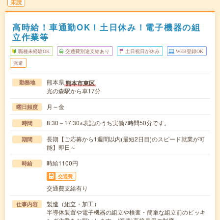
未読
高時給！車通勤OK！土日休み！電子機器の組
立作業等
職種未経験OK
交通費別途支給あり
土日祝日が休み
WEB登録OK
派遣
熊本県
熊本市東区
勤務地
光の森駅から車17分
月～金
曜日頻度
8:30～17:30※表記のうち実働7時間50分です。
時間
長期【ご応募から1週間以内(最短2日目)のスピード就業が可
期間
能】即日～
時給1100円
時給
交通費
交通費支給有り
製造（組立・加工）
仕事内容
半導体装置や電子機器の組立や検査・簡単な組立前のピッキ