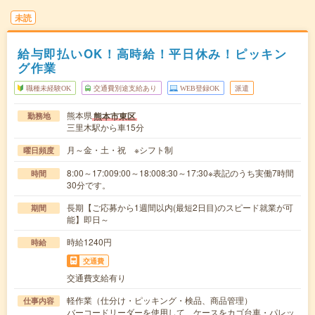
未読
給与即払いOK！高時給！平日休み！ピッキン
グ作業
職種未経験OK
交通費別途支給あり
WEB登録OK
派遣
熊本県
熊本市東区
勤務地
三里木駅から車15分
月～金・土・祝 ※シフト制
曜日頻度
8:00～17:009:00～18:008:30～17:30※表記のうち実働7時間
時間
30分です。
長期【ご応募から1週間以内(最短2日目)のスピード就業が可
期間
能】即日～
時給1240円
時給
交通費
交通費支給有り
軽作業（仕分け・ピッキング・検品、商品管理）
仕事内容
バーコードリーダーを使用して、ケースをカゴ台車・パレッ