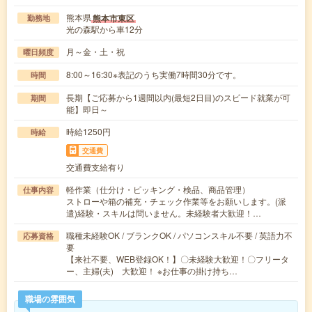
熊本県
熊本市東区
勤務地
光の森駅から車12分
月～金・土・祝
曜日頻度
8:00～16:30※表記のうち実働7時間30分です。
時間
長期【ご応募から1週間以内(最短2日目)のスピード就業が可
期間
能】即日～
時給1250円
時給
交通費
交通費支給有り
軽作業（仕分け・ピッキング・検品、商品管理）
仕事内容
ストローや箱の補充・チェック作業等をお願いします。(派
遣)経験・スキルは問いません。未経験者大歓迎！…
職種未経験OK / ブランクOK / パソコンスキル不要 / 英語力不
応募資格
要
【来社不要、WEB登録OK！】〇未経験大歓迎！〇フリータ
ー、主婦(夫) 大歓迎！ ※お仕事の掛け持ち…
職場の雰囲気