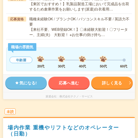
【東区でおすすめ！】乳製品製造工場において完成品を出荷
するため倉庫作業をお願いします(派遣)白衣着用…
職種未経験OK / ブランクOK / パソコンスキル不要 / 英語力不
応募資格
要
【来社不要、WEB登録OK！】〇未経験大歓迎！〇フリータ
ー、主婦(夫) 大歓迎！ ※お仕事の掛け持ち…
職場の雰囲気
年齢層
20代
30代
40代
50代
60代
気になる!
応募へ進む
詳しく見る
派遣会社
株式会社テクノ・サービス
未読
場内作業 重機やリフトなどのオペレーター
（日勤）