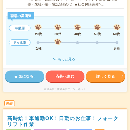
要・来社不要（電話登録OK）★社会保険完備＼…
職場の雰囲気
年齢層
20代
30代
40代
50代
60代
男女比率
女性
男性
もっと見る
気になる!
応募へ進む
詳しく見る
派遣会社
株式会社ニッソーネット
未読
高時給！車通勤OK！日勤のお仕事！フォーク
リフト作業