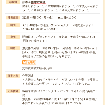
熊本県
熊本市東区
勤務地
健軍町駅から---分／東海学園前駅から---分／神水交差点駅か
ら---分／健軍校前駅から---分／健軍交番前駅から---分
週2日～5日OK（月～金） ★土日休みOK
曜日頻度
★1日4時間～の時短シフトOK★スタート時間選べます！
時間
7:00～16:009:00～17:0011:…
開始日はご相談ください！ ★急募 ★職場が気に入れば、
期間
長期でも働けます！
無資格未経験：時給1350円～ 経験者：時給1400円～★日
時給
払い／週払い制度あり（月払いも選べます）※稼働開始時は
手続き完了次第のお支払いとなります。
交通費
交通費全額支給※規定有
介護関連
仕事内容
＊入居者の方の「ありがとう」が嬉しい＊お年寄りを笑顔に
する介護のお仕事です。おじいちゃん、おばあちゃ…
職種未経験OK / ブランクOK / パソコンスキル不要 / 英語力不
応募資格
要
無資格・未経験OK年齢不問★10名以上採用予定★履歴書は
不要です▽応募後の流れ1)翌営業日までに担当…