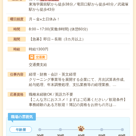
東海学園前駅から徒歩38分／竜田口駅から徒歩40分／武蔵塚
駅から徒歩43分
月～金※土日休み！
曜日頻度
8:00～17:00(実働:8時間) (休憩60分)
時間
【急募】即日～長期（3カ月以上）
期間
時給1300円
時給
交通費
交通費支給
経理・財務・会計・英文経理
仕事内容
クリーニング事業等を展開する企業にて、月次試算表作成、
給与処理、年末調整処理、支払業務等の経理業務、…
職種未経験OK / 英語力不要
応募資格
【こんな方におススメ！まずはご応募ください／歓迎条件】
事務経験のある方歓迎！簿記の資格をお持ちの方は…
職場の雰囲気
年齢層
20代
30代
40代
50代
60代