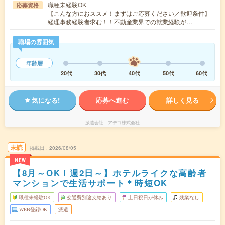
職種未経験OK
応募資格
【こんな方におススメ！まずはご応募ください／歓迎条件】
経理事務経験者求む！！不動産業界での就業経験が…
職場の雰囲気
年齢層
20代
30代
40代
50代
60代
気になる!
応募へ進む
詳しく見る
派遣会社
アデコ株式会社
未読
掲載日
2026/08/05
NEW
【8月～OK！週2日～】ホテルライクな高齢者
マンションで生活サポート＊時短OK
職種未経験OK
交通費別途支給あり
土日祝日が休み
残業なし
WEB登録OK
派遣