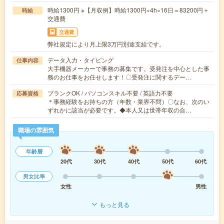
時給1300円 ※【月収例】時給1300円×4h×16日＝83200円＋
時給
交通費
交通費
弊社規定により月上限3万円別途支給です。
データ入力・タイピング
仕事内容
大手機器メーカーで事務の募集です。受発注を中心とした事
務のお仕事をお任せします！〇受発注に関するデー…
ブランクOK / パソコンスキル不要 / 英語力不要
応募資格
＊事務経験をお持ちの方（年数・業界不問）〇なお、次のい
ずれかに該当が必要です。◆本人又は世帯年収の合…
職場の雰囲気
年齢層
20代
30代
40代
50代
60代
男女比率
女性
男性
もっと見る