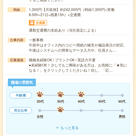
1,300円【月収例】約242,000円（時給1,300円×実働
時給
8.00h×21日+残業15h）+交通費
交通費
通勤交通費の支給あり（当社規定による）
一般事務
仕事内容
午前中はオフィス内のコピー用紙の補充や備品発注の対応、
午後はシステムへの簡単なデータ入力や、社員さん…
職種未経験OK / ブランクOK / 英語力不要
応募資格
●未経験OK！少しでもご興味がある方は、お気軽に「★気に
なる！」をクリックしてくださいね！但し、「応…
職場の雰囲気
年齢層
20代
30代
40代
50代
60代
男女比率
女性
男性
もっと見る