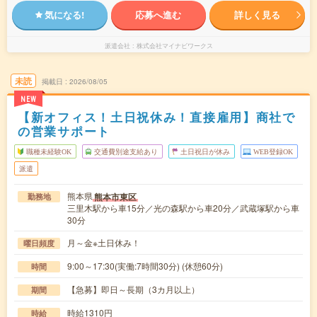
気になる!
応募へ進む
詳しく見る
派遣会社
株式会社マイナビワークス
未読
掲載日
2026/08/05
NEW
【新オフィス！土日祝休み！直接雇用】商社で
の営業サポート
職種未経験OK
交通費別途支給あり
土日祝日が休み
WEB登録OK
派遣
熊本県
熊本市東区
勤務地
三里木駅から車15分／光の森駅から車20分／武蔵塚駅から車
30分
月～金※土日休み！
曜日頻度
9:00～17:30(実働:7時間30分) (休憩60分)
時間
【急募】即日～長期（3カ月以上）
期間
時給1310円
時給