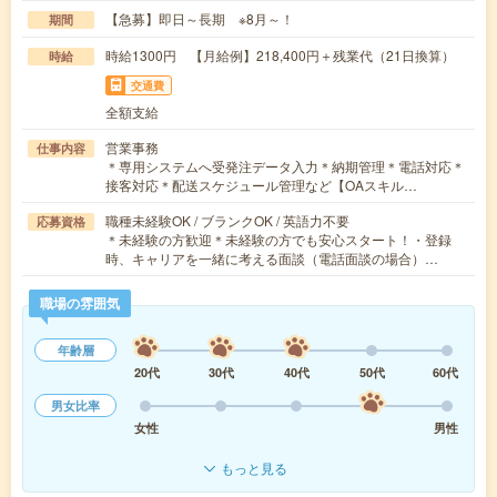
【急募】即日～長期 ※8月～！
期間
時給1300円 【月給例】218,400円＋残業代（21日換算）
時給
交通費
全額支給
営業事務
仕事内容
＊専用システムへ受発注データ入力＊納期管理＊電話対応＊
接客対応＊配送スケジュール管理など【OAスキル…
職種未経験OK / ブランクOK / 英語力不要
応募資格
＊未経験の方歓迎＊未経験の方でも安心スタート！・登録
時、キャリアを一緒に考える面談（電話面談の場合）…
職場の雰囲気
年齢層
20代
30代
40代
50代
60代
男女比率
女性
男性
もっと見る