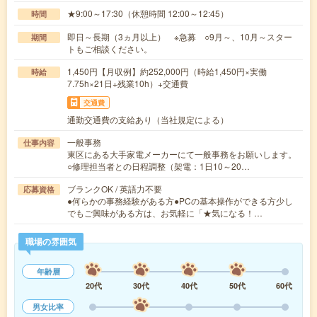
★9:00～17:30（休憩時間 12:00～12:45）
時間
即日～長期（3ヵ月以上） ※急募 ○9月～、10月～スター
期間
トもご相談ください。
1,450円【月収例】約252,000円（時給1,450円×実働
時給
7.75h×21日+残業10h）+交通費
交通費
通勤交通費の支給あり（当社規定による）
一般事務
仕事内容
東区にある大手家電メーカーにて一般事務をお願いします。
○修理担当者との日程調整（架電：1日10～20…
ブランクOK / 英語力不要
応募資格
●何らかの事務経験がある方●PCの基本操作ができる方少し
でもご興味がある方は、お気軽に「★気になる！…
職場の雰囲気
年齢層
20代
30代
40代
50代
60代
男女比率