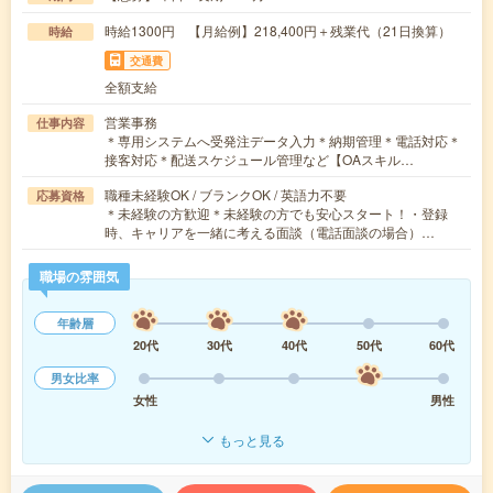
時給1300円 【月給例】218,400円＋残業代（21日換算）
時給
交通費
全額支給
営業事務
仕事内容
＊専用システムへ受発注データ入力＊納期管理＊電話対応＊
接客対応＊配送スケジュール管理など【OAスキル…
職種未経験OK / ブランクOK / 英語力不要
応募資格
＊未経験の方歓迎＊未経験の方でも安心スタート！・登録
時、キャリアを一緒に考える面談（電話面談の場合）…
職場の雰囲気
年齢層
20代
30代
40代
50代
60代
男女比率
女性
男性
もっと見る