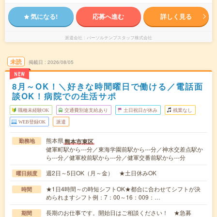
気になる!
応募へ進む
詳しく見る
派遣会社
パーソルテンプスタッフ株式会社
未読
掲載日
2026/08/05
NEW
8月～OK！＼好きな時間曜日で働ける／電話面
談OK！病院での生活サポ
職種未経験OK
交通費別途支給あり
土日祝日が休み
残業なし
WEB登録OK
派遣
熊本県
熊本市東区
勤務地
健軍町駅から---分／東海学園前駅から---分／神水交差点駅か
ら---分／健軍校前駅から---分／健軍交番前駅から---分
週2日～5日OK（月～金） ★土日休みOK
曜日頻度
★1日4時間～の時短シフトOK★都合に合わせてシフトが決
時間
められますシフト例：7：00～16：009：…
長期のお仕事です。開始日はご相談ください！ ★急募
期間