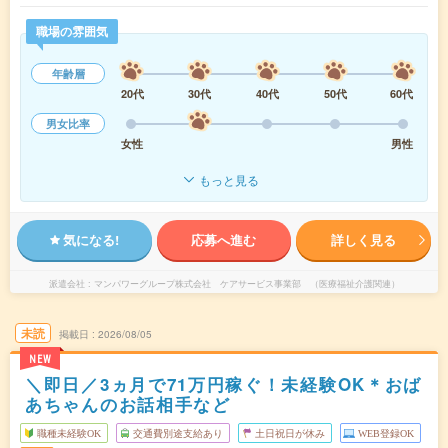
職場の雰囲気
年齢層
20代
30代
40代
50代
60代
男女比率
女性
男性
もっと見る
気になる!
応募へ進む
詳しく見る
派遣会社
マンパワーグループ株式会社 ケアサービス事業部 （医療福祉介護関連）
未読
掲載日
2026/08/05
NEW
＼即日／3ヵ月で71万円稼ぐ！未経験OK＊おば
あちゃんのお話相手など
職種未経験OK
交通費別途支給あり
土日祝日が休み
WEB登録OK