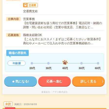
交通費
交通費支給
営業事務
仕事内容
【住宅建築資材を扱う商社での営業事務】電話応対・納期の
調整・問い合わせ対応（営業や他支店、工務店など…
職種未経験OK
応募資格
【こんな方におススメ！まずはご応募ください／歓迎条件】
商社やメーカーにて仕入れや売りの営業事務経験の…
職場の雰囲気
年齢層
20代
30代
40代
50代
60代
気になる!
応募へ進む
詳しく見る
派遣会社
アデコ株式会社
未読
掲載日
2026/08/05