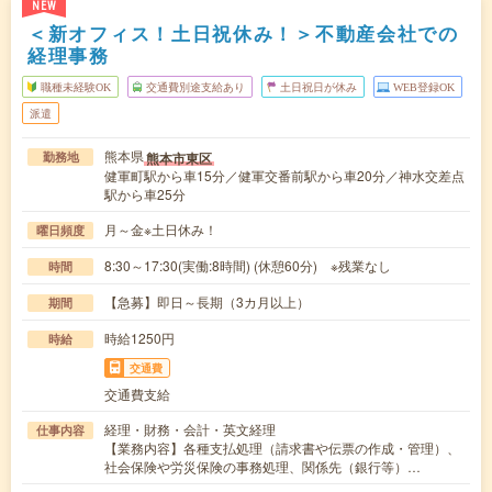
NEW
＜新オフィス！土日祝休み！＞不動産会社での
経理事務
職種未経験OK
交通費別途支給あり
土日祝日が休み
WEB登録OK
派遣
熊本県
熊本市東区
勤務地
健軍町駅から車15分／健軍交番前駅から車20分／神水交差点
駅から車25分
月～金※土日休み！
曜日頻度
8:30～17:30(実働:8時間) (休憩60分) ※残業なし
時間
【急募】即日～長期（3カ月以上）
期間
時給1250円
時給
交通費
交通費支給
経理・財務・会計・英文経理
仕事内容
【業務内容】各種支払処理（請求書や伝票の作成・管理）、
社会保険や労災保険の事務処理、関係先（銀行等）…