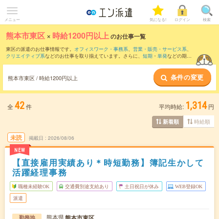
メニュー
気になる!
ログイン
検索
熊本市東区
×
時給1200円以上
のお仕事一覧
東区の派遣のお仕事情報です。
オフィスワーク・事務系
、
営業・販売・サービス系
、
クリエイティブ系
などのお仕事を取り揃えています。さらに、
短期
・
単発
などの期間
や、
職種未経験OK
などのこだわり条件で絞り込んでいただけます。
条件の変更
熊本市東区 / 時給1200円以上
42
1,314
全
件
平均時給:
円
時給順
新着順
未読
掲載日
2026/08/06
NEW
【直接雇用実績あり＊時短勤務】簿記生かして
活躍経理事務
職種未経験OK
交通費別途支給あり
土日祝日が休み
WEB登録OK
派遣
熊本県
熊本市東区
勤務地