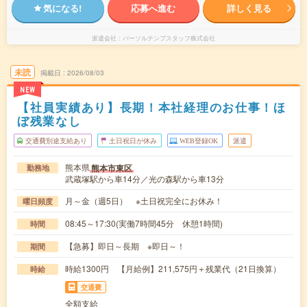
気になる!
応募へ進む
詳しく見る
派遣会社
パーソルテンプスタッフ株式会社
未読
掲載日
2026/08/03
NEW
【社員実績あり】長期！本社経理のお仕事！ほ
ぼ残業なし
交通費別途支給あり
土日祝日が休み
WEB登録OK
派遣
熊本県
熊本市東区
勤務地
武蔵塚駅から車14分／光の森駅から車13分
月～金（週5日） ※土日祝完全にお休み！
曜日頻度
08:45～17:30(実働7時間45分 休憩1時間)
時間
【急募】即日～長期 ※即日～！
期間
時給1300円 【月給例】211,575円＋残業代（21日換算）
時給
交通費
全額支給