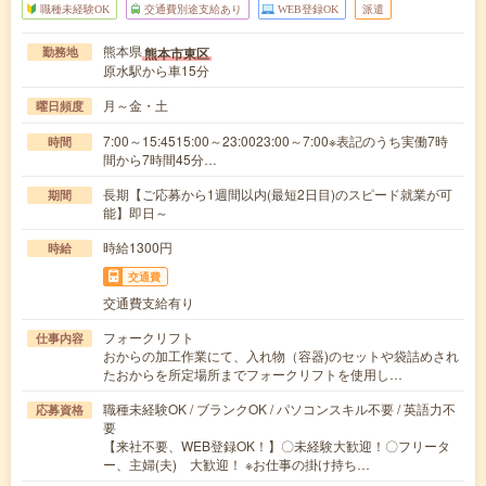
職種未経験OK
交通費別途支給あり
WEB登録OK
派遣
熊本県
熊本市東区
勤務地
原水駅から車15分
月～金・土
曜日頻度
7:00～15:4515:00～23:0023:00～7:00※表記のうち実働7時
時間
間から7時間45分…
長期【ご応募から1週間以内(最短2日目)のスピード就業が可
期間
能】即日～
時給1300円
時給
交通費
交通費支給有り
フォークリフト
仕事内容
おからの加工作業にて、入れ物（容器)のセットや袋詰めされ
たおからを所定場所までフォークリフトを使用し…
職種未経験OK / ブランクOK / パソコンスキル不要 / 英語力不
応募資格
要
【来社不要、WEB登録OK！】〇未経験大歓迎！〇フリータ
ー、主婦(夫) 大歓迎！ ※お仕事の掛け持ち…