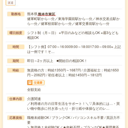
派遣
熊本県
熊本市東区
勤務地
健軍町駅から---分／東海学園前駅から---分／神水交差点駅か
ら---分／健軍校前駅から---分／健軍交番前駅から---分
シフト制（月～日） ※平日のみなどの相談もOK ※週3なども
曜日頻度
相談OK
【シフト例】07:00～16:0009:00～18:0017:00～09:00※ 上記
時間
は一例です！そ…
即日～2ヶ月以上 ■開始日の相談OK！
期間
無資格の方：時給1350円～1687円 / 介護福祉士：時給1650
時給
円～2062円 / 初任者以上：時給1450円～1812円
交通費
全額支給
介護関連
仕事内容
／利用者の方の日常生活をサポート！＼▽具体的には…・買
い物や散歩に付き添ったり・折り紙や体操などのレ…
職種未経験OK / ブランクOK / パソコンスキル不要 / 英語力不
応募資格
要
＼無資格＊未経験OK／★年齢不問・ブランクOK★履歴書不