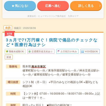
気になる!
応募へ進む
詳しく見る
派遣会社
ヒューマンリソシア株式会社 九州エリア
未読
掲載日
2026/08/06
NEW
3ヵ月で71万円稼ぐ！病院で備品のチェックな
ど＊医療行為はナシ
職種未経験OK
交通費別途支給あり
土日祝日が休み
WEB登録OK
派遣
熊本県
熊本市東区
勤務地
健軍町駅から---分／東海学園前駅から---分／神水交差点駅か
ら---分／健軍校前駅から---分／健軍交番前駅から---分
シフト制（月～日） ※平日のみなどの相談もOK ※週3なども
曜日頻度
相談OK
【シフト例】07:00～16:0009:00～18:0017:00～09:00※ 上記
時間
は一例です！そ…
即日～2ヶ月以上 ■開始日の相談OK！
期間