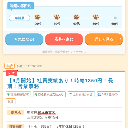
職場の雰囲気
年齢層
20代
30代
40代
50代
60代
気になる!
応募へ進む
詳しく見る
派遣会社
株式会社テクノ・サービス
未読
掲載日
2026/08/05
NEW
【9月開始】社員実績あり！時給1350円！長
期！営業事務
職種未経験OK
交通費別途支給あり
土日祝日が休み
WEB登録OK
派遣
熊本県
熊本市東区
勤務地
三里木駅から車15分
月～金（週5日） ※年間休日125日！
曜日頻度