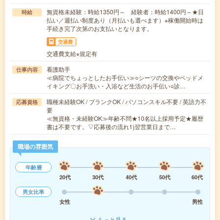
無資格未経験：時給1350円～ 経験者：時給1400円～★日
時給
払い／週払い制度あり（月払いも選べます）※稼働開始時は
手続き完了次第のお支払いとなります。
交通費
交通費支給※規定有
看護助手
仕事内容
≪病院でちょっとしたお手伝い≫○シーツの交換やベッドメ
イキング〇お手洗い・入浴など生活のお手伝い○診…
職種未経験OK / ブランクOK / パソコンスキル不要 / 英語力不
応募資格
要
≪無資格・未経験OK≫年齢不問★10名以上採用予定★履歴
書は不要です。▽応募後の流れ1)翌営業日まで…
職場の雰囲気
年齢層
20代
30代
40代
50代
60代
男女比率
女性
男性
もっと見る