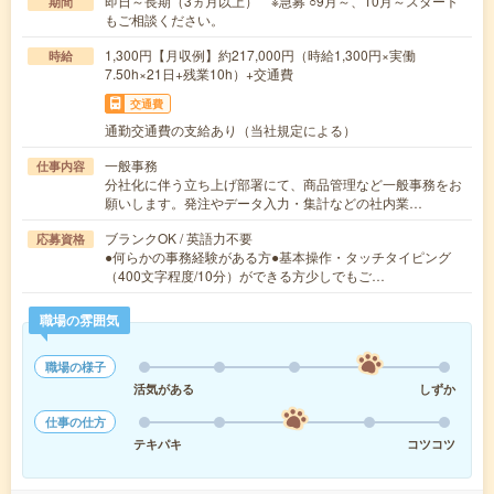
即日～長期（3ヵ月以上） ※急募 ○9月～、10月～スタート
期間
もご相談ください。
1,300円【月収例】約217,000円（時給1,300円×実働
時給
7.50h×21日+残業10h）+交通費
交通費
通勤交通費の支給あり（当社規定による）
一般事務
仕事内容
分社化に伴う立ち上げ部署にて、商品管理など一般事務をお
願いします。発注やデータ入力・集計などの社内業…
ブランクOK / 英語力不要
応募資格
●何らかの事務経験がある方●基本操作・タッチタイピング
（400文字程度/10分）ができる方少しでもご…
職場の雰囲気
職場の様子
活気がある
しずか
仕事の仕方
テキパキ
コツコツ