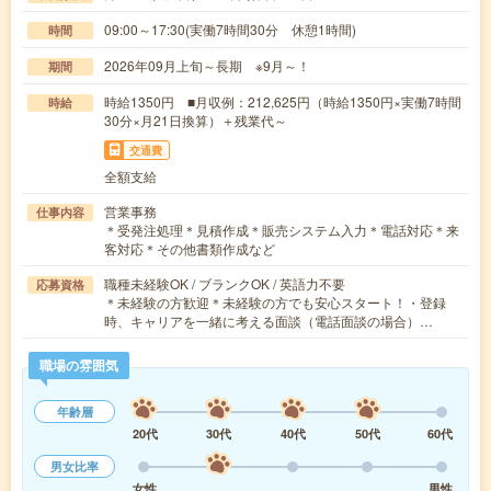
09:00～17:30(実働7時間30分 休憩1時間)
時間
2026年09月上旬～長期 ※9月～！
期間
時給1350円 ■月収例：212,625円（時給1350円×実働7時間
時給
30分×月21日換算）＋残業代～
交通費
全額支給
営業事務
仕事内容
＊受発注処理＊見積作成＊販売システム入力＊電話対応＊来
客対応＊その他書類作成など
職種未経験OK / ブランクOK / 英語力不要
応募資格
＊未経験の方歓迎＊未経験の方でも安心スタート！・登録
時、キャリアを一緒に考える面談（電話面談の場合）…
職場の雰囲気
年齢層
20代
30代
40代
50代
60代
男女比率
女性
男性