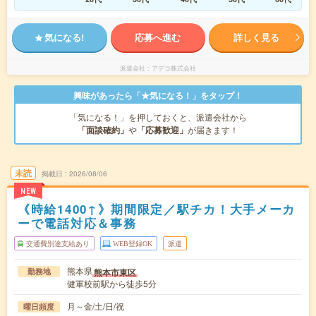
気になる!
応募へ進む
詳しく見る
派遣会社
アデコ株式会社
興味があったら「★気になる！」をタップ！
「気になる！」を押しておくと、派遣会社から
「面談確約」
や
「応募歓迎」
が届きます！
未読
掲載日
2026/08/06
NEW
《時給1400↑》期間限定／駅チカ！大手メーカ
ーで電話対応＆事務
交通費別途支給あり
WEB登録OK
派遣
熊本県
熊本市東区
勤務地
健軍校前駅から徒歩5分
月～金/土/日/祝
曜日頻度