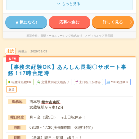
もっと見る
気になる!
応募へ進む
詳しく見る
派遣会社
日研トータルソーシング株式会社 メディカルケア事業部
未読
掲載日
2026/08/03
NEW
【事務未経験OK】あんしん長期〇サポート事
務！17時台定時
職種未経験OK
交通費別途支給あり
土日祝日が休み
WEB登録OK
派遣
熊本県
熊本市東区
勤務地
武蔵塚駅から車12分
月～金（週5日） ※土日祝休み！
曜日頻度
08:30～17:30(実働8時間 休憩1時間)
時間
【急募】即日～長期 ※8月～！
期間