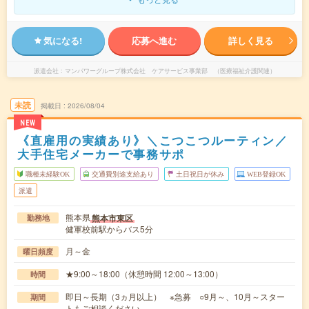
気になる!
応募へ進む
詳しく見る
派遣会社
マンパワーグループ株式会社 ケアサービス事業部 （医療福祉介護関連）
未読
掲載日
2026/08/04
NEW
《直雇用の実績あり》＼こつこつルーティン／
大手住宅メーカーで事務サポ
職種未経験OK
交通費別途支給あり
土日祝日が休み
WEB登録OK
派遣
熊本県
熊本市東区
勤務地
健軍校前駅からバス5分
月～金
曜日頻度
★9:00～18:00（休憩時間 12:00～13:00）
時間
即日～長期（3ヵ月以上） ※急募 ○9月～、10月～スター
期間
トもご相談ください。