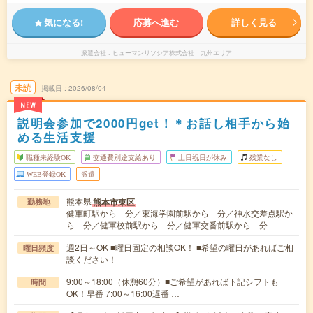
気になる!
応募へ進む
詳しく見る
派遣会社
ヒューマンリソシア株式会社 九州エリア
未読
掲載日
2026/08/04
NEW
説明会参加で2000円get！＊お話し相手から始
める生活支援
職種未経験OK
交通費別途支給あり
土日祝日が休み
残業なし
WEB登録OK
派遣
熊本県
熊本市東区
勤務地
健軍町駅から---分／東海学園前駅から---分／神水交差点駅か
ら---分／健軍校前駅から---分／健軍交番前駅から---分
週2日～OK ■曜日固定の相談OK！ ■希望の曜日があればご相
曜日頻度
談ください！
9:00～18:00（休憩60分）■ご希望があれば下記シフトも
時間
OK！早番 7:00～16:00遅番 …