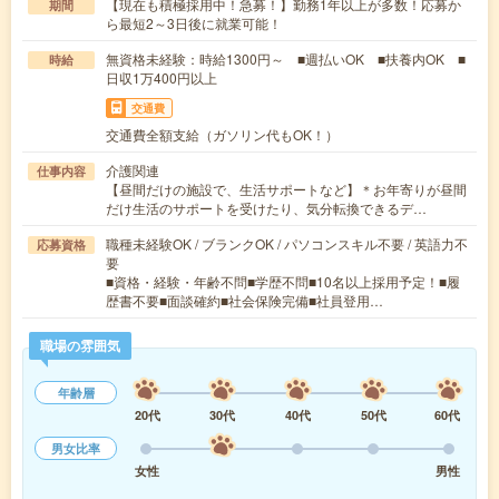
【現在も積極採用中！急募！】勤務1年以上が多数！応募か
期間
ら最短2～3日後に就業可能！
無資格未経験：時給1300円～ ■週払いOK ■扶養内OK ■
時給
日収1万400円以上
交通費
交通費全額支給（ガソリン代もOK！）
介護関連
仕事内容
【昼間だけの施設で、生活サポートなど】＊お年寄りが昼間
だけ生活のサポートを受けたり、気分転換できるデ…
職種未経験OK / ブランクOK / パソコンスキル不要 / 英語力不
応募資格
要
■資格・経験・年齢不問■学歴不問■10名以上採用予定！■履
歴書不要■面談確約■社会保険完備■社員登用…
職場の雰囲気
年齢層
20代
30代
40代
50代
60代
男女比率
女性
男性