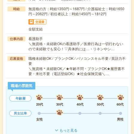
無資格の方：時給1350円～1687円 / 介護福祉士：時給1650
時給
円～2062円 / 初任者以上：時給1450円～1812円
交通費
全額支給
看護助手
仕事内容
＼無資格・未経験OKの看護助手／医療行為は一切行わない
ので未経験でも安心！▽具体的には…・リネンやシ…
職種未経験OK / ブランクOK / パソコンスキル不要 / 英語力不
応募資格
要
＼無資格＊未経験OK／★年齢不問・ブランクOK★履歴書不
要・来社不要（電話登録OK）★社会保険完備＼…
職場の雰囲気
年齢層
20代
30代
40代
50代
60代
男女比率
女性
男性
もっと見る