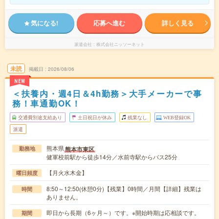
気になる!
応募へ進む
詳しく見る
派遣会社
株式会社ニッソーネット
未読
掲載日
2026/08/06
NEW
＜扶養内・週4日＆4h勤務＞大手メーカーで事
務！車通勤OK！
交通費別途支給あり
土日祝日が休み
残業なし
WEB登録OK
派遣
熊本県
熊本市東区
勤務地
健軍校前駅から徒歩14分／水前寺駅からバス25分
【月火水木金】
曜日頻度
8:50～12:50(休憩0分)【残業】0時間／月間【詳細】残業は
時間
ありません。
即日から長期（6ヶ月～）です。※開始時期は応相談です。
期間