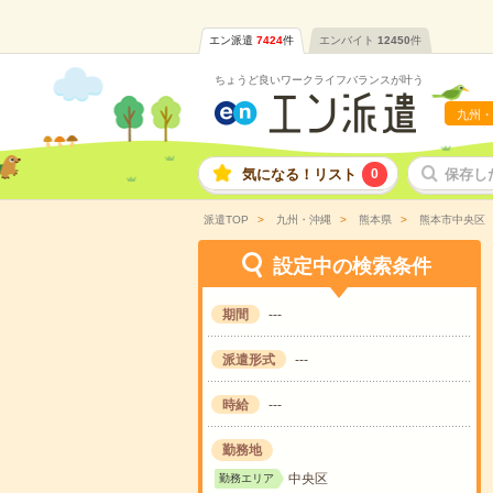
エン派遣
7424
件
エンバイト
12450
件
ちょうど良いワークライフバランスが叶う
九州・
気になる！リスト
0
保存し
派遣TOP
九州・沖縄
熊本県
熊本市中央区
設定中の検索条件
期間
---
派遣形式
---
時給
---
勤務地
中央区
勤務エリア