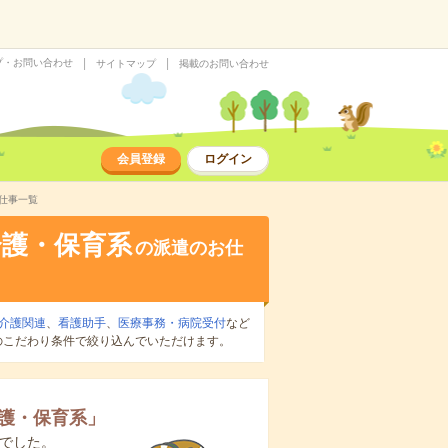
プ・お問い合わせ
サイトマップ
掲載のお問い合わせ
会員登録
ログイン
仕事一覧
介護・保育系
の派遣のお仕
介護関連
、
看護助手
、
医療事務・病院受付
など
のこだわり条件で絞り込んでいただけます。
護・保育系
」
でした。