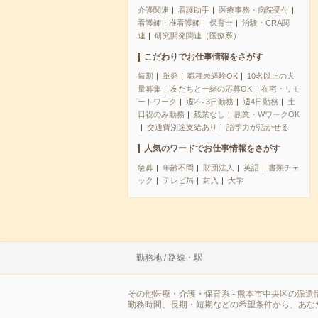
介護関連
看護助手
医療事務・病院受付
看護師・准看護師
保育士
治験・CRA関
連
研究開発関連（医療系）
こだわりでお仕事情報をさがす
短期
単発
職種未経験OK
10名以上の大
量募集
友だちと一緒の応募OK
在宅・リモ
ートワーク
週2～3日勤務
週4日勤務
土
日祝のみ勤務
残業なし
副業・WワークOK
交通費別途支給あり
語学力が活かせる
人気のワードでお仕事情報をさがす
急募
年齢不問
財団法人
英語
書類チェ
ック
テレビ局
封入
大学
勤務地 / 路線・駅
その他医療・介護・保育系 - 熊本市中央区の派
勤務時間、長期・短期などの希望条件から、あな