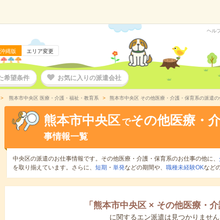
ヘル
沖縄版
エリア変更
た希望条件
お気に入りの派遣会社
熊本市中央区 医療・介護・福祉・教育系
熊本市中央区 その他医療・介護・保育系の派遣の
熊本市中央区
その他医療・
で
事情報一覧
中央区の派遣のお仕事情報です。その他医療・介護・保育系のお仕事の他に、
を取り揃えています。さらに、
短期
・
単発
などの期間や、
職種未経験OK
など
「
熊本市中央区
×
その他医療・介
に関するエン派遣は見つかりません