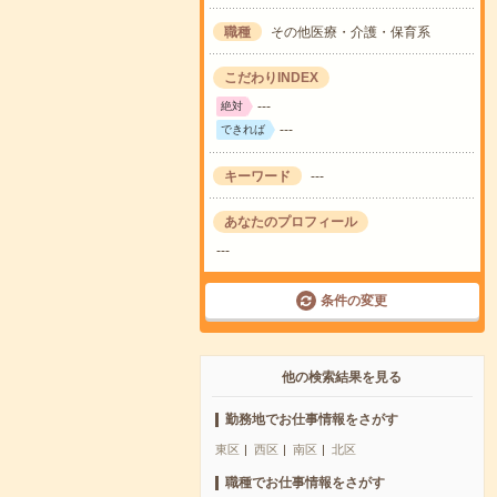
職種
その他医療・介護・保育系
こだわりINDEX
---
絶対
---
できれば
キーワード
---
あなたのプロフィール
---
条件の変更
他の検索結果を見る
勤務地でお仕事情報をさがす
東区
西区
南区
北区
職種でお仕事情報をさがす