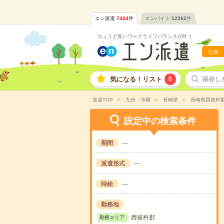
エン派遣
7424
件
エンバイト
12362
件
ちょうど良いワークライフバランスが叶う
九州・
気になる！リスト
0
保存し
派遣TOP
九州・沖縄
長崎県
長崎県西彼杵
設定中の検索条件
期間
---
派遣形式
---
時給
---
勤務地
西彼杵郡
勤務エリア