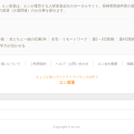
果。エン派遣は、エンが運営する人材派遣会社のポータルサイト。長崎県西彼杵郡の
の派遣（介護関連）のお仕事を探せます。
募集
友だちと一緒の応募OK
在宅・リモートワーク
週2～3日勤務
週4日勤
学力が活かせる
り扱いについて
ご利用規約
ヘルプ・お問い合わせ
エン会社概要
掲載
ちょうど良いワークライフバランスが叶う
エン派遣
Copyright © en Inc.