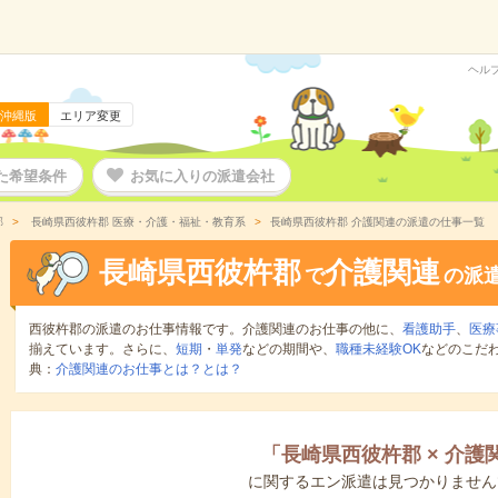
ヘル
沖縄版
エリア変更
た希望条件
お気に入りの派遣会社
郡
長崎県西彼杵郡 医療・介護・福祉・教育系
長崎県西彼杵郡 介護関連の派遣の仕事一覧
長崎県西彼杵郡
介護関連
で
の派
西彼杵郡の派遣のお仕事情報です。介護関連のお仕事の他に、
看護助手
、
医療
揃えています。さらに、
短期
・
単発
などの期間や、
職種未経験OK
などのこだ
典：
介護関連のお仕事とは？とは？
「
長崎県西彼杵郡
×
介護
に関するエン派遣は見つかりません