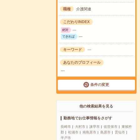
職種
介護関連
こだわりINDEX
---
絶対
---
できれば
キーワード
---
あなたのプロフィール
---
条件の変更
他の検索結果を見る
勤務地でお仕事情報をさがす
長崎市
大村市
諫早市
佐世保市
東彼杵
郡
松浦市
南島原市
島原市
雲仙市
平戸市