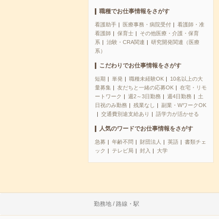
職種でお仕事情報をさがす
看護助手
医療事務・病院受付
看護師・准
看護師
保育士
その他医療・介護・保育
系
治験・CRA関連
研究開発関連（医療
系）
こだわりでお仕事情報をさがす
短期
単発
職種未経験OK
10名以上の大
量募集
友だちと一緒の応募OK
在宅・リモ
ートワーク
週2～3日勤務
週4日勤務
土
日祝のみ勤務
残業なし
副業・WワークOK
交通費別途支給あり
語学力が活かせる
人気のワードでお仕事情報をさがす
急募
年齢不問
財団法人
英語
書類チェ
ック
テレビ局
封入
大学
勤務地 / 路線・駅