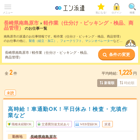
メニュー
気になる!
ログイン
検索
長崎県南島原市
×
軽作業（仕分け・ピッキング・検品、商
品管理）
のお仕事一覧
南島原市の派遣のお仕事情報です。軽作業（仕分け・ピッキング・検品、商品管理）
のお仕事の他に、
製造（組立・加工）
、
フォークリフト
、
マシンオペレーター
などを
取り揃えています。さらに、
短期
・
単発
などの期間や、
職種未経験OK
などのこだわり
条件で絞り込んでいただけます。職種辞典：
軽作業（仕分け・ピッキング・検品、商
長崎県南島原市 / 軽作業（仕分け・ピッキング・検品、
条件の変更
品管理）のお仕事とは？とは？
商品管理）
2
1,225
全
件
平均時給:
円
時給順
新着順
未読
高時給！車通勤OK！平日休み！検査・充填作
業など
職種未経験OK
交通費別途支給あり
WEB登録OK
派遣
長崎県南島原市
勤務地