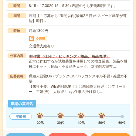
8:15～17:3020:15～5:30※表記のうち実働8時間です。
時間
長期【ご応募から1週間以内(最短2日目)のスピード就業が可
期間
能】即日～
時給1300円
時給
交通費
交通費支給有り
軽作業（仕分け・ピッキング・検品、商品管理）
仕事内容
正常に作動するか試験装置を使用しての検査業務、製品を機
械にセットし良品・不良品チェック、防湿剤の塗布…
職種未経験OK / ブランクOK / パソコンスキル不要 / 英語力不
応募資格
要
【来社不要、WEB登録OK！】〇未経験大歓迎！〇フリータ
ー、主婦(夫) 大歓迎！ ※お仕事の掛け持ち…
職場の雰囲気
年齢層
20代
30代
40代
50代
60代