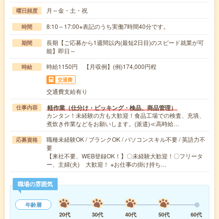
月～金・土・祝
曜日頻度
8:10～17:00※表記のうち実働7時間40分です。
時間
長期【ご応募から1週間以内(最短2日目)のスピード就業が可
期間
能】即日～
時給1150円 【月収例】(例)174,000円程
時給
交通費
交通費支給有り
軽作業（仕分け・ピッキング・検品、商品管理）
仕事内容
カンタン！未経験の方も大歓迎！食品工場での検査、充填、
煮炊き作業などをお願いします。(派遣)≪高時給…
職種未経験OK / ブランクOK / パソコンスキル不要 / 英語力不
応募資格
要
【来社不要、WEB登録OK！】〇未経験大歓迎！〇フリータ
ー、主婦(夫) 大歓迎！ ※お仕事の掛け持ち…
職場の雰囲気
年齢層
20代
30代
40代
50代
60代