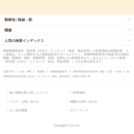
勤務地 / 路線・駅
職種
人気の検索インデックス
長崎県南島原市 - 軽作業（仕分け・ピッキング・検品、商品管理）の派遣情報の検索結果。エ
ン派遣は、エンが運営する人材派遣会社のポータルサイト。長崎県南島原市の派遣/求人情報を
職種、勤務地、時給、勤務時間、長期・短期などの希望条件から、あなたにピッタリの派遣
（軽作業（仕分け・ピッキング・検品、商品管理））のお仕事を探せます。
派遣TOP
九州・沖縄
長崎県
長崎県南島原市
長崎県南島原市 軽作業・物流・工場・その他
長
崎県南島原市 軽作業（仕分け・ピッキング・検品、商品管理）の派遣の仕事一覧
個人情報の取り扱いについて
ご利用規約
ヘルプ・お問い合わせ
掲載のお問い合わせ
エン会社概要
サイトマップ
Copyright © en Inc.