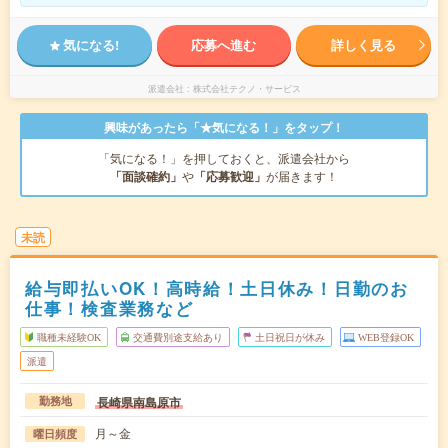
気になる!
応募へ進む
詳しく見る
派遣会社
株式会社テクノ・サービス
興味があったら「★気になる！」をタップ！
「気になる！」を押しておくと、派遣会社から
「面談確約」
や
「応募歓迎」
が届きます！
未読
給与即払いOK！高時給！土日休み！日勤のお
仕事！検査業務など
職種未経験OK
交通費別途支給あり
土日祝日が休み
WEB登録OK
派遣
長崎県南島原市
勤務地
月～金
曜日頻度