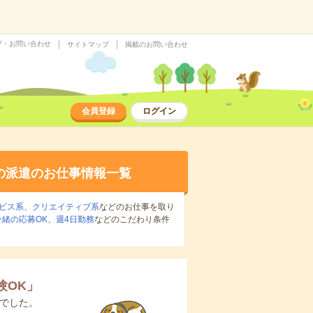
プ・お問い合わせ
サイトマップ
掲載のお問い合わせ
会員登録
ログイン
の派遣のお仕事情報一覧
ビス系
、
クリエイティブ系
などのお仕事を取り
緒の応募OK
、
週4日勤務
などのこだわり条件
験OK
」
でした。