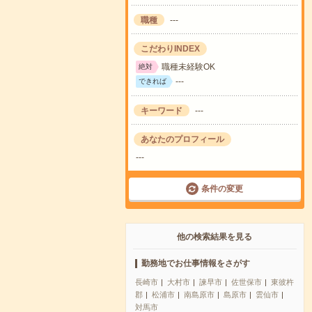
職種
---
こだわりINDEX
職種未経験OK
絶対
---
できれば
キーワード
---
あなたのプロフィール
---
条件の変更
他の検索結果を見る
勤務地でお仕事情報をさがす
長崎市
大村市
諫早市
佐世保市
東彼杵
郡
松浦市
南島原市
島原市
雲仙市
対馬市