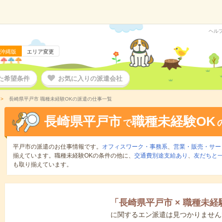
ヘル
沖縄版
エリア変更
た希望条件
お気に入りの派遣会社
長崎県平戸市 職種未経験OKの派遣の仕事一覧
長崎県平戸市
職種未経験OK
で
平戸市の派遣のお仕事情報です。
オフィスワーク・事務系
、
営業・販売・サー
揃えています。職種未経験OKの条件の他に、
交通費別途支給あり
、
友だちと一
も取り揃えています。
「
長崎県平戸市
×
職種未経
に関するエン派遣は見つかりません