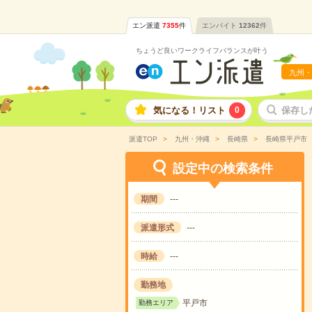
エン派遣
7355
件
エンバイト
12362
件
ちょうど良いワークライフバランスが叶う
九州・
気になる！リスト
0
保存し
派遣TOP
九州・沖縄
長崎県
長崎県平戸市
設定中の検索条件
期間
---
派遣形式
---
時給
---
勤務地
平戸市
勤務エリア