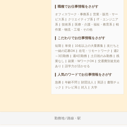
職種でお仕事情報をさがす
オフィスワーク・事務系
営業・販売・サー
ビス系
クリエイティブ系
IT・エンジニア
系
技術系
医療・介護・福祉・教育系
軽
作業・物流・工場・その他
こだわりでお仕事情報をさがす
短期
単発
10名以上の大量募集
友だちと
一緒の応募OK
在宅・リモートワーク
週2
～3日勤務
週4日勤務
土日祝のみ勤務
残
業なし
副業・WワークOK
交通費別途支給
あり
語学力が活かせる
人気のワードでお仕事情報をさがす
急募
年齢不問
財団法人
英語
書類チェ
ック
テレビ局
封入
大学
勤務地 / 路線・駅