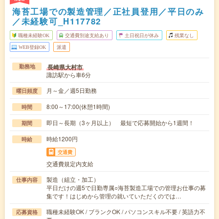
海苔工場での製造管理／正社員登用／平日のみ
／未経験可_H117782
職種未経験OK
交通費別途支給あり
土日祝日が休み
残業なし
WEB登録OK
派遣
長崎県大村市
勤務地
諏訪駅から車6分
月～金／週5日勤務
曜日頻度
8:00～17:00(休憩1時間)
時間
即日～長期（3ヶ月以上） 最短で応募開始から1週間！
期間
時給1200円
時給
交通費
交通費規定内支給
製造（組立・加工）
仕事内容
平日だけの週5で日勤専属○海苔製造工場での管理お仕事の募
集です！はじめから管理の就いていただくのでは…
職種未経験OK / ブランクOK / パソコンスキル不要 / 英語力不
応募資格