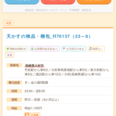
派遣会社
株式会社ウィルオブ・ワーク FO事業部 福岡支店
未読
天かすの検品・梱包_H70137（23～8）
職種未経験OK
交通費別途支給あり
土日祝日が休み
残業なし
派遣
長崎県大村市
勤務地
竹松駅から車6分／大村車両基地駅から車5分／新大村駅から
車9分／諏訪駅から車12分／大村(長崎県)駅から車14分
月～金の週5勤務
曜日頻度
23:00～翌8:00
時間
即日～長期（3か月以上）
期間
時給1,100円
時給
交通費