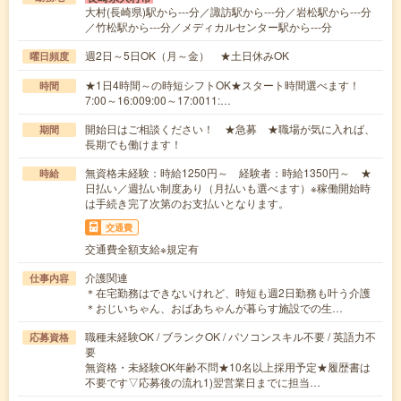
大村(長崎県)駅から---分／諏訪駅から---分／岩松駅から---分
／竹松駅から---分／メディカルセンター駅から---分
週2日～5日OK（月～金） ★土日休みOK
曜日頻度
★1日4時間～の時短シフトOK★スタート時間選べます！
時間
7:00～16:009:00～17:0011:…
開始日はご相談ください！ ★急募 ★職場が気に入れば、
期間
長期でも働けます！
無資格未経験：時給1250円～ 経験者：時給1350円～ ★
時給
日払い／週払い制度あり（月払いも選べます）※稼働開始時
は手続き完了次第のお支払いとなります。
交通費
交通費全額支給※規定有
介護関連
仕事内容
＊在宅勤務はできないけれど、時短も週2日勤務も叶う介護
＊おじいちゃん、おばあちゃんが暮らす施設での生…
職種未経験OK / ブランクOK / パソコンスキル不要 / 英語力不
応募資格
要
無資格・未経験OK年齢不問★10名以上採用予定★履歴書は
不要です▽応募後の流れ1)翌営業日までに担当…