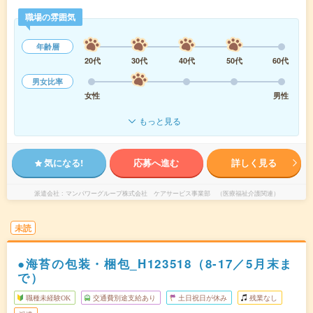
職場の雰囲気
年齢層
20代
30代
40代
50代
60代
男女比率
女性
男性
もっと見る
気になる!
応募へ進む
詳しく見る
派遣会社
マンパワーグループ株式会社 ケアサービス事業部 （医療福祉介護関連）
未読
●海苔の包装・梱包_H123518（8-17／5月末ま
で）
職種未経験OK
交通費別途支給あり
土日祝日が休み
残業なし