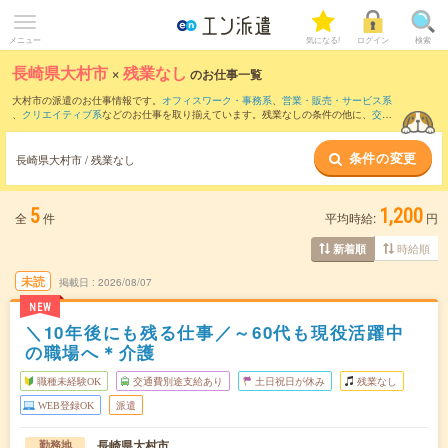
メニュー
気になる!
ログイン
検索
長崎県大村市
×
残業なし
のお仕事一覧
大村市の派遣のお仕事情報です。
オフィスワーク・事務系
、
営業・販売・サービス系
、
クリエイティブ系
などのお仕事を取り揃えています。残業なしの条件の他に、
交通
費別途支給あり
、
職種未経験OK
、
友だちと一緒の応募OK
などのこだわり条件も取り
揃えています。
条件の変更
長崎県大村市 / 残業なし
5
1,200
全
件
平均時給:
円
時給順
新着順
未読
掲載日
2026/08/07
NEW
＼10年後にも残る仕事／～60代も現役活躍中
の職場へ＊介護
職種未経験OK
交通費別途支給あり
土日祝日が休み
残業なし
WEB登録OK
派遣
長崎県大村市
勤務地