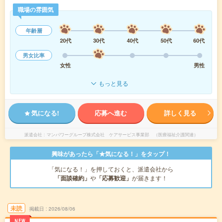
職場の雰囲気
年齢層
20代
30代
40代
50代
60代
男女比率
女性
男性
もっと見る
気になる!
応募へ進む
詳しく見る
派遣会社
マンパワーグループ株式会社 ケアサービス事業部 （医療福祉介護関連）
興味があったら「★気になる！」をタップ！
「気になる！」を押しておくと、派遣会社から
「面談確約」
や
「応募歓迎」
が届きます！
未読
掲載日
2026/08/06
NEW