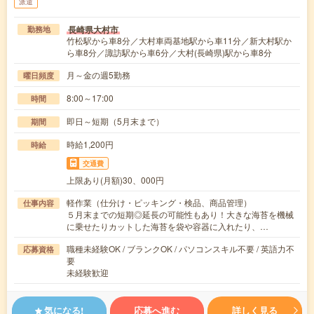
派遣
長崎県大村市
勤務地
竹松駅から車8分／大村車両基地駅から車11分／新大村駅か
ら車8分／諏訪駅から車6分／大村(長崎県)駅から車8分
月～金の週5勤務
曜日頻度
8:00～17:00
時間
即日～短期（5月末まで）
期間
時給1,200円
時給
交通費
上限あり(月額)30、000円
軽作業（仕分け・ピッキング・検品、商品管理）
仕事内容
５月末までの短期◎延長の可能性もあり！大きな海苔を機械
に乗せたりカットした海苔を袋や容器に入れたり、…
職種未経験OK / ブランクOK / パソコンスキル不要 / 英語力不
応募資格
要
未経験歓迎
気になる!
応募へ進む
詳しく見る