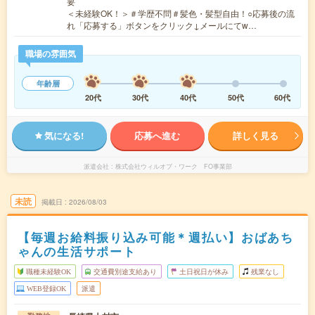
要
＜未経験OK！＞＃学歴不問＃髪色・髪型自由！○応募後の流
れ「応募する」ボタンをクリック↓メールにてw…
職場の雰囲気
年齢層
20代
30代
40代
50代
60代
気になる!
応募へ進む
詳しく見る
派遣会社
株式会社ウィルオブ・ワーク FO事業部
未読
掲載日
2026/08/03
【毎週お給料振り込み可能＊週払い】おばあち
ゃんの生活サポート
職種未経験OK
交通費別途支給あり
土日祝日が休み
残業なし
WEB登録OK
派遣