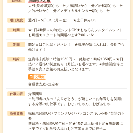
長崎県大村市
勤務地
大村(長崎県)駅から---分／諏訪駅から---分／岩松駅から---分
／竹松駅から---分／メディカルセンター駅から---分
週2日～5日OK（月～金） ★土日休みOK
曜日頻度
★1日4時間～の時短シフトOK★もちろんフルタイムシフト
時間
も可能★スタート時間選べます7:00～16:…
開始日はご相談ください！ ★職場が気に入れば、長期でも
期間
働けます！
無資格未経験：時給1250円～ 経験者：時給1350円～★日
時給
払い／週払い制度あり（月払いも選べます）※稼働開始時は
手続き完了次第のお支払いとなります。
交通費
交通費支給※規定有
介護関連
仕事内容
＊利用者の方の「ありがとう」が嬉しい＊お年寄りを笑顔に
する介護のお仕事です。おじいちゃん、おばあちゃ…
職種未経験OK / ブランクOK / パソコンスキル不要 / 英語力不
応募資格
要
無資格・未経験OK年齢不問★10名以上採用予定★履歴書は
不要です▽応募後の流れ1)翌営業日までに担当…