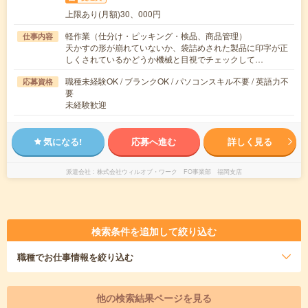
上限あり(月額)30、000円
軽作業（仕分け・ピッキング・検品、商品管理）
仕事内容
天かすの形が崩れていないか、袋詰めされた製品に印字が正
しくされているかどうか機械と目視でチェックして…
職種未経験OK / ブランクOK / パソコンスキル不要 / 英語力不
応募資格
要
未経験歓迎
気になる!
応募へ進む
詳しく見る
派遣会社
株式会社ウィルオブ・ワーク FO事業部 福岡支店
検索条件を追加して絞り込む
職種
でお仕事情報を絞り込む
他の検索結果ページを見る