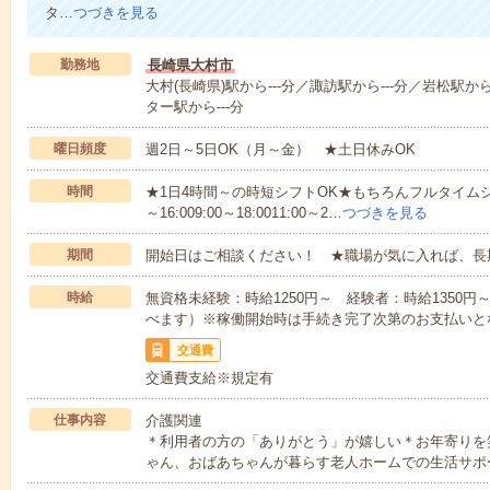
タ…
つづきを見る
勤務地
長崎県大村市
大村(長崎県)駅から---分／諏訪駅から---分／岩松駅か
ター駅から---分
曜日頻度
週2日～5日OK（月～金） ★土日休みOK
時間
★1日4時間～の時短シフトOK★もちろんフルタイムシ
～16:009:00～18:0011:00～2…
つづきを見る
期間
開始日はご相談ください！ ★職場が気に入れば、長
時給
無資格未経験：時給1250円～ 経験者：時給1350
べます）※稼働開始時は手続き完了次第のお支払いと
交通費
交通費支給※規定有
仕事内容
介護関連
＊利用者の方の「ありがとう」が嬉しい＊お年寄りを
ゃん、おばあちゃんが暮らす老人ホームでの生活サポ