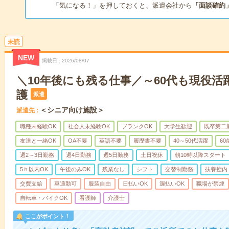
「気になる！」を押しておくと、派遣会社から
「面談確約
未読
NEW
掲載日
2026/08/07
＼10年後にも残る仕事／～60代も現役活
護
派遣
＜シニア向け施設＞
派遣先
職種未経験OK
社会人未経験OK
ブランクOK
大学生歓迎
既卒第二
友達と一緒OK
OA不要
英語不要
履歴書不要
40～50代活躍
6
週2～3日勤務
週4日勤務
週5日勤務
土日祝休
朝10時以降スタート
5ｈ以内OK
午後のみOK
残業なし
シフト
交替制勤務
扶養控内
交費支給
車通勤可
服装自由
日払いOK
週払いOK
職場が禁煙
自転車・バイクOK
看護師
介護士
ここがポイント！