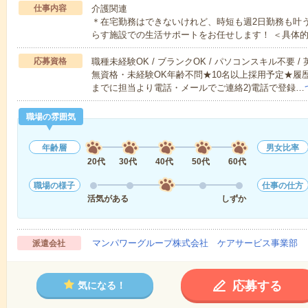
仕事内容
介護関連
＊在宅勤務はできないけれど、時短も週2日勤務も叶
らす施設での生活サポートをお任せします！ ＜具体
応募資格
職種未経験OK / ブランクOK / パソコンスキル不要 /
無資格・未経験OK年齢不問★10名以上採用予定★履
までに担当より電話・メールでご連絡2)電話で登録…
職場の雰囲気
年齢層
男女比率
20代
30代
40代
50代
60代
職場の様子
仕事の仕方
活気がある
しずか
マンパワーグループ株式会社 ケアサービス事業部 
派遣会社
応募する
気になる！