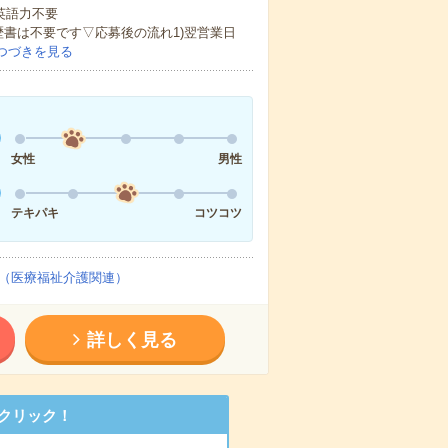
 英語力不要
歴書は不要です▽応募後の流れ1)翌営業日
つづきを見る
女性
男性
テキパキ
コツコツ
（医療福祉介護関連）
詳しく見る
クリック！