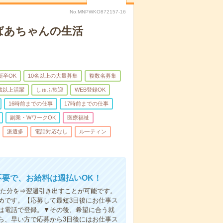
No.MNPWKO872157-16
ばあちゃんの生活
新卒OK
10名以上の大量募集
複数名募集
0歳以上活躍
しゅふ歓迎
WEB登録OK
16時前までの仕事
17時前までの仕事
副業・WワークOK
医療福祉
派遣多
電話対応なし
ルーティン
不要で、お給料は週払いOK！
いた分を⇒翌週引き出すことが可能です。
めです。【応募して最短3日後にお仕事ス
は電話で登録。▼その後、希望に合う就
ら、早い方で応募から3日後にはお仕事ス