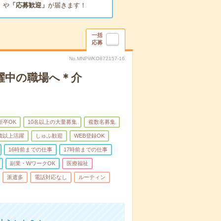
」
や
「応募歓迎」
が届きます！
一括
応募
No.MNPWKO872157-16
躍中の職場へ＊介
新卒OK
10名以上の大量募集
複数名募集
0歳以上活躍
しゅふ歓迎
WEB登録OK
16時前までの仕事
17時前までの仕事
副業・WワークOK
医療福祉
派遣多
電話対応なし
ルーティン