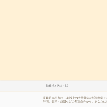
勤務地 / 路線・駅
長崎県大村市の10名以上の大量募集の派遣情報
時間、長期・短期などの希望条件から、あなたに