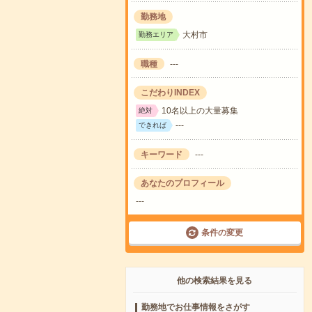
勤務地
大村市
勤務エリア
職種
---
こだわりINDEX
10名以上の大量募集
絶対
---
できれば
キーワード
---
あなたのプロフィール
---
条件の変更
他の検索結果を見る
勤務地でお仕事情報をさがす