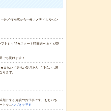
ら---分／竹松駅から---分／メディカルセン
フトも可能★スタート時間選べます7:00
期でも働けます！
円～★日払い／週払い制度あり（月払いも選
なります。
笑顔にする介護のお仕事です。おじいち
ートを…
つづきを見る