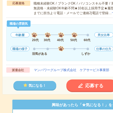
応募資格
職種未経験OK / ブランクOK / パソコンスキル不要 /
無資格・未経験OK年齢不問★10名以上採用予定★履
までに担当より電話・メールでご連絡2)電話で登録…
職場の雰囲気
年齢層
男女比率
20代
30代
40代
50代
60代
職場の様子
仕事の仕方
活気がある
しずか
マンパワーグループ株式会社 ケアサービス事業部 
派遣会社
応募する
気になる！
興味があったら「★気になる！」を