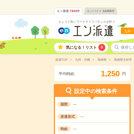
エン派遣
7424
件
エンバイト
12450
件
ちょうど良いワークライフバランスが叶う
九州・
気になる！リスト
0
保存し
派遣TOP
九州・沖縄
長崎県
長崎県大村市
,
1
2
5
0
平均時給:
円
設定中の検索条件
期間
---
派遣形式
---
時給
---