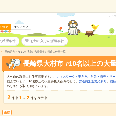
ヘル
沖縄版
エリア変更
た希望条件
お気に入りの派遣会社
長崎県大村市 10名以上の大量募集の派遣の仕事一覧
長崎県大村市
10名以上の大
で
大村市の派遣のお仕事情報です。
オフィスワーク・事務系
、
営業・販売・サー
揃えています。10名以上の大量募集の条件の他に、
交通費別途支給あり
、
職種
わり条件も取り揃えています。
2
1
2
件中
～
件を表示中
未読