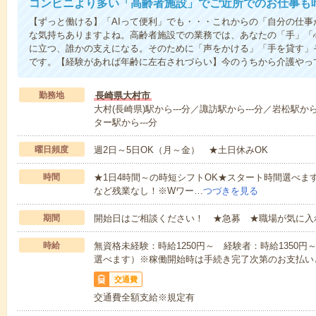
コンビニより多い「高齢者施設」でご近所でのお仕事も
【ずっと働ける】「AIって便利」でも・・・これからの「自分の仕
な気持ちありますよね。高齢者施設での業務では、あなたの「手」「
に立つ、誰かの支えになる。そのために「声をかける」「手を貸す」
です。【経験があれば年齢に左右されづらい】今のうちから介護やっ
勤務地
長崎県大村市
大村(長崎県)駅から---分／諏訪駅から---分／岩松駅か
ター駅から---分
曜日頻度
週2日～5日OK（月～金） ★土日休みOK
時間
★1日4時間～の時短シフトOK★スタート時間選べます！7:00～1
など残業なし！※Wワー…
つづきを見る
期間
開始日はご相談ください！ ★急募 ★職場が気に入
時給
無資格未経験：時給1250円～ 経験者：時給1350
選べます）※稼働開始時は手続き完了次第のお支払い
交通費
交通費全額支給※規定有