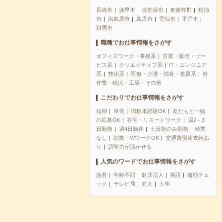
長崎市
諫早市
佐世保市
東彼杵郡
松浦
市
南島原市
島原市
雲仙市
平戸市
対馬市
職種でお仕事情報をさがす
オフィスワーク・事務系
営業・販売・サー
ビス系
クリエイティブ系
IT・エンジニア
系
技術系
医療・介護・福祉・教育系
軽
作業・物流・工場・その他
こだわりでお仕事情報をさがす
短期
単発
職種未経験OK
友だちと一緒
の応募OK
在宅・リモートワーク
週2～3
日勤務
週4日勤務
土日祝のみ勤務
残業
なし
副業・WワークOK
交通費別途支給あ
り
語学力が活かせる
人気のワードでお仕事情報をさがす
急募
年齢不問
財団法人
英語
書類チェ
ック
テレビ局
封入
大学