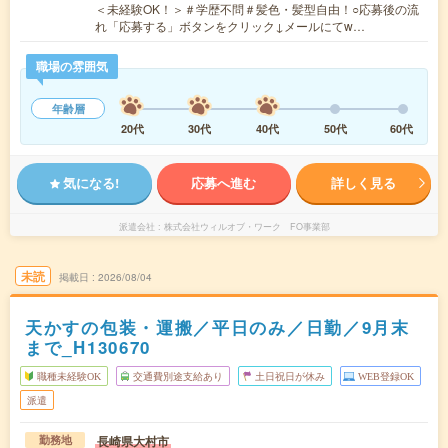
＜未経験OK！＞＃学歴不問＃髪色・髪型自由！○応募後の流
れ「応募する」ボタンをクリック↓メールにてw…
職場の雰囲気
年齢層
20代
30代
40代
50代
60代
気になる!
応募へ進む
詳しく見る
派遣会社
株式会社ウィルオブ・ワーク FO事業部
未読
掲載日
2026/08/04
天かすの包装・運搬／平日のみ／日勤／9月末
まで_H130670
職種未経験OK
交通費別途支給あり
土日祝日が休み
WEB登録OK
派遣
長崎県大村市
勤務地