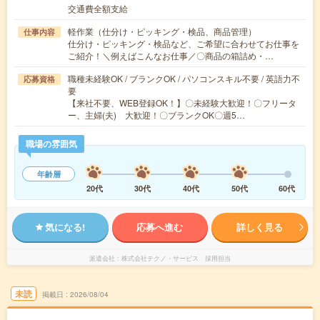
交通費全額支給
軽作業（仕分け・ピッキング・検品、商品管理）
仕事内容
仕分け・ピッキング・検品など、ご希望に合わせてお仕事を
ご紹介！＼例えばこんなお仕事／〇商品の箱詰め・…
職種未経験OK / ブランクOK / パソコンスキル不要 / 英語力不
応募資格
要
【来社不要、WEB登録OK！】〇未経験大歓迎！〇フリータ
ー、主婦(夫) 大歓迎！〇ブランクOK〇週5…
職場の雰囲気
年齢層
20代
30代
40代
50代
60代
気になる!
応募へ進む
詳しく見る
派遣会社
株式会社テクノ・サービス 採用担当
未読
掲載日
2026/08/04