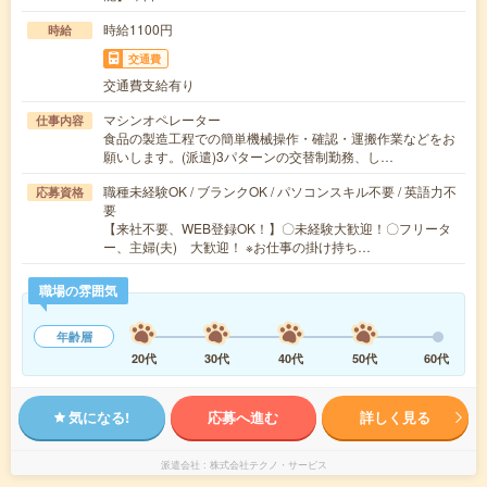
時給1100円
時給
交通費
交通費支給有り
マシンオペレーター
仕事内容
食品の製造工程での簡単機械操作・確認・運搬作業などをお
願いします。(派遣)3パターンの交替制勤務、し…
職種未経験OK / ブランクOK / パソコンスキル不要 / 英語力不
応募資格
要
【来社不要、WEB登録OK！】〇未経験大歓迎！〇フリータ
ー、主婦(夫) 大歓迎！ ※お仕事の掛け持ち…
職場の雰囲気
年齢層
20代
30代
40代
50代
60代
気になる!
応募へ進む
詳しく見る
派遣会社
株式会社テクノ・サービス