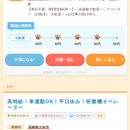
要
【来社不要、WEB登録OK！】〇未経験大歓迎！〇フリータ
ー、主婦(夫) 大歓迎！ ※お仕事の掛け持ち…
職場の雰囲気
年齢層
20代
30代
40代
50代
60代
気になる!
応募へ進む
詳しく見る
派遣会社
株式会社テクノ・サービス
未読
高時給！車通勤OK！平日休み！研磨機オペレ
ーター
職種未経験OK
交通費別途支給あり
WEB登録OK
派遣
長崎県大村市
勤務地