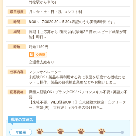
竹松駅から車8分
月～金・土・日・祝 ※シフト制
曜日頻度
8:30～17:3020:30～5:30※表記のうち実働8時間です。
時間
長期【ご応募から1週間以内(最短2日目)のスピード就業が可
期間
能】即日～
時給1150円
時給
交通費
交通費支給有り
マシンオペレーター
仕事内容
未経験OK！製品を再利用する為に表面を研磨する機械にセ
ットし操作、製品の目視検査業務などをお願いしま…
職種未経験OK / ブランクOK / パソコンスキル不要 / 英語力不
応募資格
要
【来社不要、WEB登録OK！】〇未経験大歓迎！〇フリータ
ー、主婦(夫) 大歓迎！ ※お仕事の掛け持ち…
職場の雰囲気
年齢層