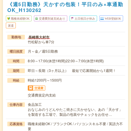
《週5日勤務》天かすの包装！平日のみ×車通勤
OK_H130262
職種未経験OK
交通費別途支給あり
土日祝日が休み
WEB登録OK
派遣
長崎県大村市
勤務地
竹松駅から車7分
月～金／週5日勤務
曜日頻度
8:00～17:00(休憩1時間)22:00～7:00(休憩1時間)
時間
即日～長期（3ヶ月以上） 最短で応募開始から1週間！
期間
時給1200円～1500円
時給
交通費
交通費規定内支給
食品加工
仕事内容
おなじみのうどんやたこ焼きに欠かせない、あの「天かす」
を製造する工場で、製品の包装やチェックをお任せ…
職種未経験OK / ブランクOK / パソコンスキル不要 / 英語力不
応募資格
要