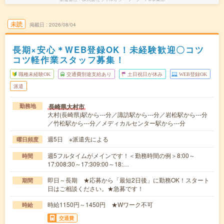
未読
掲載日
2026/08/04
長期×安心＊WEB登録OK！未経験歓迎〇コツ
コツ軽作業スタッフ募集！
職種未経験OK
交通費別途支給あり
土日祝日が休み
WEB登録OK
派遣
長崎県大村市
勤務地
大村(長崎県)駅から---分／諏訪駅から---分／岩松駅から---分
／竹松駅から---分／メディカルセンター駅から---分
週5日 ※派遣先による
曜日頻度
週5フルタイムがメインです！＜勤務時間の例＞8:00～
時間
17:008:30～17:309:00～18:…
即日～長期 ★応募から「最短2日後」に勤務OK！スタート
期間
日はご相談ください。★急募です！
時給1150円～1450円 ★Wワーク不可
時給
交通費