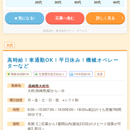
20代
30代
40代
50代
60代
気になる!
応募へ進む
詳しく見る
派遣会社
株式会社テクノ・サービス
未読
高時給！車通勤OK！平日休み！機械オペレー
ターなど
職種未経験OK
交通費別途支給あり
WEB登録OK
派遣
長崎県大村市
勤務地
大村(長崎県)駅から---分
月～金・土・日・祝 ※シフト制
曜日頻度
6:00～15:007:00～16:009:00～18:00※表記のうち実働7時間
時間
30分です。
長期【ご応募から1週間以内(最短2日目)のスピード就業が可
期間
能】即日～