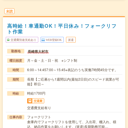
未読
高時給！車通勤OK！平日休み！フォークリフ
ト作業
交通費別途支給あり
WEB登録OK
派遣
長崎県大村市
勤務地
月～金・土・日・祝 ※シフト制
曜日頻度
6:00～14:457:00～15:45※表記のうち実働7時間45分です。
時間
長期【ご応募から1週間以内(最短2日目)のスピード就業が可
期間
能】即日～
時給1700円
時給
交通費
交通費支給有り
フォークリフト
仕事内容
倉庫内でフォークリフトを使用して、入出荷、棚入れ、積
込、納品作業をお願いします。(派遣)長期勤務可能…