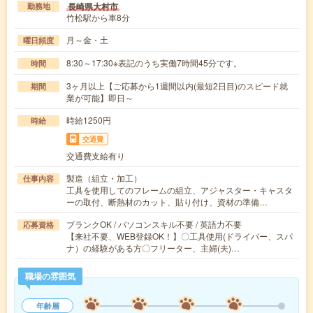
長崎県大村市
勤務地
竹松駅から車8分
月～金・土
曜日頻度
8:30～17:30※表記のうち実働7時間45分です。
時間
3ヶ月以上【ご応募から1週間以内(最短2日目)のスピード就
期間
業が可能】即日～
時給1250円
時給
交通費
交通費支給有り
製造（組立・加工）
仕事内容
工具を使用してのフレームの組立、アジャスター・キャスタ
ーの取付、断熱材のカット、貼り付け、資材の準備…
ブランクOK / パソコンスキル不要 / 英語力不要
応募資格
【来社不要、WEB登録OK！】〇工具使用(ドライバー、スパ
ナ）の経験がある方〇フリーター、主婦(夫)…
職場の雰囲気
年齢層