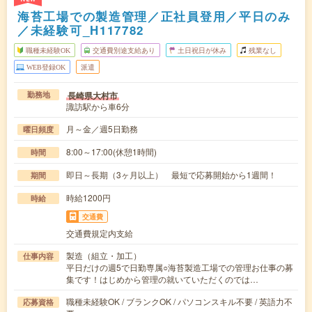
海苔工場での製造管理／正社員登用／平日のみ
／未経験可_H117782
職種未経験OK
交通費別途支給あり
土日祝日が休み
残業なし
WEB登録OK
派遣
長崎県大村市
勤務地
諏訪駅から車6分
月～金／週5日勤務
曜日頻度
8:00～17:00(休憩1時間)
時間
即日～長期（3ヶ月以上） 最短で応募開始から1週間！
期間
時給1200円
時給
交通費
交通費規定内支給
製造（組立・加工）
仕事内容
平日だけの週5で日勤専属○海苔製造工場での管理お仕事の募
集です！はじめから管理の就いていただくのでは…
職種未経験OK / ブランクOK / パソコンスキル不要 / 英語力不
応募資格