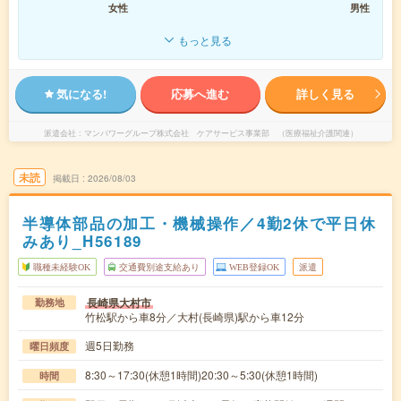
女性
男性
もっと見る
気になる!
応募へ進む
詳しく見る
派遣会社
マンパワーグループ株式会社 ケアサービス事業部 （医療福祉介護関連）
未読
掲載日
2026/08/03
半導体部品の加工・機械操作／4勤2休で平日休
みあり_H56189
職種未経験OK
交通費別途支給あり
WEB登録OK
派遣
長崎県大村市
勤務地
竹松駅から車8分／大村(長崎県)駅から車12分
週5日勤務
曜日頻度
8:30～17:30(休憩1時間)20:30～5:30(休憩1時間)
時間