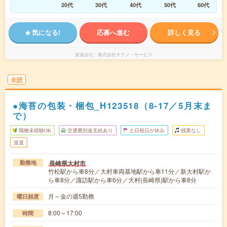
20代
30代
40代
50代
60代
気になる!
応募へ進む
詳しく見る
派遣会社
株式会社テクノ・サービス
未読
●海苔の包装・梱包_H123518（8-17／5月末ま
で）
職種未経験OK
交通費別途支給あり
土日祝日が休み
残業なし
派遣
長崎県大村市
勤務地
竹松駅から車8分／大村車両基地駅から車11分／新大村駅か
ら車8分／諏訪駅から車6分／大村(長崎県)駅から車8分
月～金の週5勤務
曜日頻度
8:00～17:00
時間