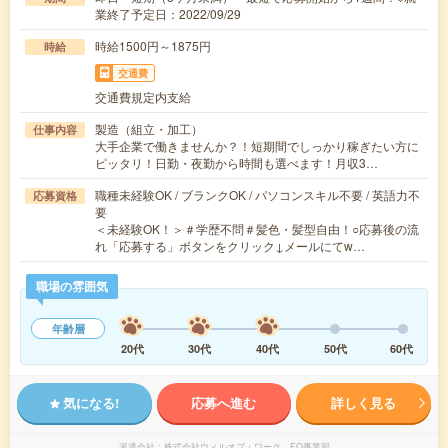
業終了予定日：2022/09/29
時給1500円～1875円
時給
交通費
交通費規定内支給
製造（組立・加工）
仕事内容
大手企業で働きませんか？！短期間でしっかり稼ぎたい方に
ピッタリ！日勤・夜勤から時間も選べます！月収3…
職種未経験OK / ブランクOK / パソコンスキル不要 / 英語力不
応募資格
要
＜未経験OK！＞＃学歴不問＃髪色・髪型自由！○応募後の流
れ「応募する」ボタンをクリック↓メールにてw…
職場の雰囲気
年齢層
20代
30代
40代
50代
60代
気になる!
応募へ進む
詳しく見る
派遣会社
株式会社ウィルオブ・ワーク FO事業部