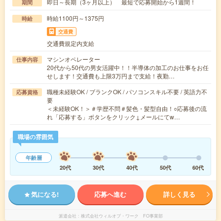
即日～長期（3ヶ月以上） 最短で応募開始から1週間！
期間
時給1100円～1375円
時給
交通費
交通費規定内支給
マシンオペレーター
仕事内容
20代から50代の男女活躍中！！半導体の加工のお仕事をお任
せします！交通費も上限3万円まで支給！夜勤…
職種未経験OK / ブランクOK / パソコンスキル不要 / 英語力不
応募資格
要
＜未経験OK！＞＃学歴不問＃髪色・髪型自由！○応募後の流
れ「応募する」ボタンをクリック↓メールにてw…
職場の雰囲気
年齢層
20代
30代
40代
50代
60代
気になる!
応募へ進む
詳しく見る
派遣会社
株式会社ウィルオブ・ワーク FO事業部