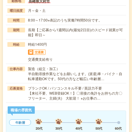
長崎県大村市
勤務地
月～金・土
曜日頻度
8:00～17:00※表記のうち実働7時間50分です。
時間
長期【ご応募から1週間以内(最短2日目)のスピード就業が可
期間
能】即日～
時給1400円
時給
交通費
交通費支給有り
製造（組立・加工）
仕事内容
半自動溶接作業などをお願いします。(派遣)車・バイク・自
転車通勤OKです。50代の方など幅広い年齢層…
ブランクOK / パソコンスキル不要 / 英語力不要
応募資格
【来社不要、WEB登録OK！】〇溶接の免許をお持ちの方〇
フリーター、主婦(夫) 大歓迎！ ※お仕事の…
職場の雰囲気
年齢層
20代
30代
40代
50代
60代