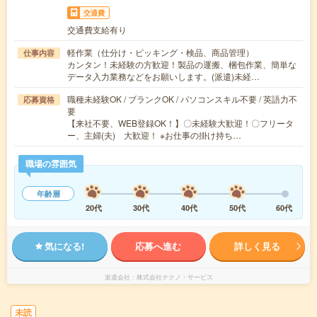
交通費
交通費支給有り
軽作業（仕分け・ピッキング・検品、商品管理）
仕事内容
カンタン！未経験の方歓迎！製品の運搬、梱包作業、簡単な
データ入力業務などをお願いします。(派遣)未経…
職種未経験OK / ブランクOK / パソコンスキル不要 / 英語力不
応募資格
要
【来社不要、WEB登録OK！】〇未経験大歓迎！〇フリータ
ー、主婦(夫) 大歓迎！ ※お仕事の掛け持ち…
職場の雰囲気
年齢層
20代
30代
40代
50代
60代
気になる!
応募へ進む
詳しく見る
派遣会社
株式会社テクノ・サービス
未読