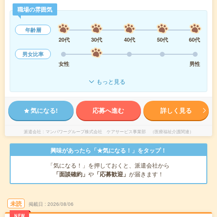
職場の雰囲気
年齢層
20代
30代
40代
50代
60代
男女比率
女性
男性
もっと見る
気になる!
応募へ進む
詳しく見る
派遣会社
マンパワーグループ株式会社 ケアサービス事業部 （医療福祉介護関連）
興味があったら「★気になる！」をタップ！
「気になる！」を押しておくと、派遣会社から
「面談確約」
や
「応募歓迎」
が届きます！
未読
掲載日
2026/08/06
NEW