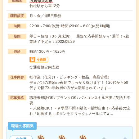
長崎県大村市
勤務地
竹松駅から車12分
月～金／週5日勤務
曜日頻度
22:00～7:00(休憩1時間)23:00～8:00(休憩1時間)
時間
即日～短期（3ヶ月未満） 最短で応募開始から1週間！※就
期間
業終了予定日：2022/09/29
時給1300円～1625円
時給
交通費
交通費規定内支給
軽作業（仕分け・ピッキング・検品、商品管理）
仕事内容
平日だけの週5日○夜勤でしっかり稼げます！！20代から50
代まで幅広い年齢層の方が大活躍されています…
職種未経験OK / ブランクOK / パソコンスキル不要 / 英語力不
応募資格
要
＜未経験OK！＞＃学歴不問＃髪色・髪型自由！○応募後の流
れ「応募する」ボタンをクリック↓メールにてw…
職場の雰囲気
年齢層