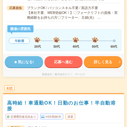
ブランクOK / パソコンスキル不要 / 英語力不要
応募資格
【来社不要、WEB登録OK！】〇フォークリフトの資格・実
務経験をお持ちの方〇フリーター、主婦(夫) …
職場の雰囲気
年齢層
20代
30代
40代
50代
60代
気になる!
応募へ進む
詳しく見る
派遣会社
株式会社テクノ・サービス
未読
高時給！車通勤OK！日勤のお仕事！半自動溶
接
交通費別途支給あり
WEB登録OK
派遣