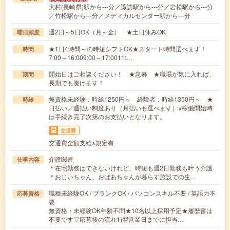
大村(長崎県)駅から---分／諏訪駅から---分／岩松駅から---分
／竹松駅から---分／メディカルセンター駅から---分
週2日～5日OK（月～金） ★土日休みOK
曜日頻度
★1日4時間～の時短シフトOK★スタート時間選べます！
時間
7:00～16:009:00～17:0011:…
開始日はご相談ください！ ★急募 ★職場が気に入れば、
期間
長期でも働けます！
無資格未経験：時給1250円～ 経験者：時給1350円～ ★
時給
日払い／週払い制度あり（月払いも選べます）※稼働開始時
は手続き完了次第のお支払いとなります。
交通費
交通費全額支給※規定有
介護関連
仕事内容
＊在宅勤務はできないけれど、時短も週2日勤務も叶う介護
＊おじいちゃん、おばあちゃんが暮らす施設での生…
職種未経験OK / ブランクOK / パソコンスキル不要 / 英語力不
応募資格
要
無資格・未経験OK年齢不問★10名以上採用予定★履歴書は
不要です▽応募後の流れ1)翌営業日までに担当…