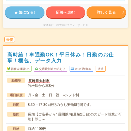
気になる!
応募へ進む
詳しく見る
派遣会社
株式会社テクノ・サービス
未読
高時給！車通勤OK！平日休み！日勤のお仕
事！梱包、データ入力
職種未経験OK
交通費別途支給あり
WEB登録OK
派遣
長崎県大村市
勤務地
竹松駅から車8分
月～金・土・日・祝 ※シフト制
曜日頻度
8:30～17:30※表記のうち実働8時間です。
時間
長期【ご応募から1週間以内(最短2日目)のスピード就業が可
期間
能】即日～
時給1100円
時給