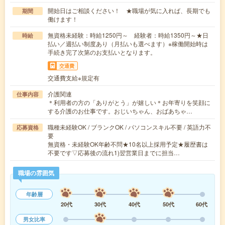
開始日はご相談ください！ ★職場が気に入れば、長期でも
期間
働けます！
無資格未経験：時給1250円～ 経験者：時給1350円～★日
時給
払い／週払い制度あり（月払いも選べます）※稼働開始時は
手続き完了次第のお支払いとなります。
交通費
交通費支給※規定有
介護関連
仕事内容
＊利用者の方の「ありがとう」が嬉しい＊お年寄りを笑顔に
する介護のお仕事です。おじいちゃん、おばあちゃ…
職種未経験OK / ブランクOK / パソコンスキル不要 / 英語力不
応募資格
要
無資格・未経験OK年齢不問★10名以上採用予定★履歴書は
不要です▽応募後の流れ1)翌営業日までに担当…
職場の雰囲気
年齢層
20代
30代
40代
50代
60代
男女比率