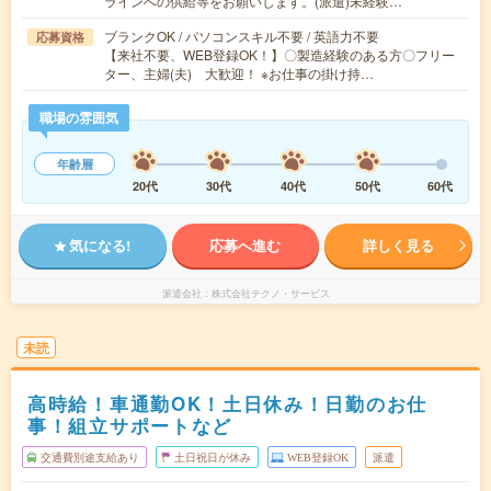
ラインへの供給等をお願いします。(派遣)未経験…
ブランクOK / パソコンスキル不要 / 英語力不要
応募資格
【来社不要、WEB登録OK！】〇製造経験のある方〇フリー
ター、主婦(夫) 大歓迎！ ※お仕事の掛け持…
職場の雰囲気
年齢層
20代
30代
40代
50代
60代
気になる!
応募へ進む
詳しく見る
派遣会社
株式会社テクノ・サービス
未読
高時給！車通勤OK！土日休み！日勤のお仕
事！組立サポートなど
交通費別途支給あり
土日祝日が休み
WEB登録OK
派遣