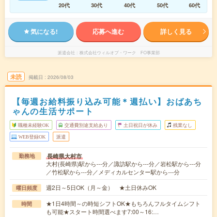
20代
30代
40代
50代
60代
気になる!
応募へ進む
詳しく見る
派遣会社
株式会社ウィルオブ・ワーク FO事業部
未読
掲載日
2026/08/03
【毎週お給料振り込み可能＊週払い】おばあち
ゃんの生活サポート
職種未経験OK
交通費別途支給あり
土日祝日が休み
残業なし
WEB登録OK
派遣
長崎県大村市
勤務地
大村(長崎県)駅から---分／諏訪駅から---分／岩松駅から---分
／竹松駅から---分／メディカルセンター駅から---分
週2日～5日OK（月～金） ★土日休みOK
曜日頻度
★1日4時間～の時短シフトOK★もちろんフルタイムシフト
時間
も可能★スタート時間選べます7:00～16:…