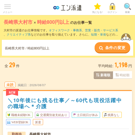
メニュー
気になる!
ログイン
検索
長崎県大村市
×
時給800円以上
のお仕事一覧
大村市の派遣のお仕事情報です。
オフィスワーク・事務系
、
営業・販売・サービス系
、
クリエイティブ系
などのお仕事を取り揃えています。さらに、
短期
・
単発
などの期
間や、
職種未経験OK
などのこだわり条件で絞り込んでいただけます。
条件の変更
時給
1050円以上
・
1800円以上
の求人はこちら
長崎県大村市 / 時給800円以上
当サイトでは法令を遵守し、最低賃金以上の求人のみを掲載しています。
29
1,198
全
件
平均時給:
円
時給順
新着順
未読
掲載日
2026/08/07
NEW
＼10年後にも残る仕事／～60代も現役活躍中
の職場へ＊介護
職種未経験OK
交通費別途支給あり
土日祝日が休み
残業なし
WEB登録OK
派遣
長崎県大村市
勤務地