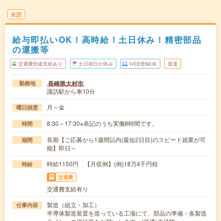
未読
給与即払いOK！高時給！土日休み！精密部品
の運搬等
交通費別途支給あり
土日祝日が休み
WEB登録OK
派遣
長崎県大村市
勤務地
諏訪駅から車10分
月～金
曜日頻度
8:30～17:30※表記のうち実働8時間です。
時間
長期【ご応募から1週間以内(最短2日目)のスピード就業が可
期間
能】即日～
時給1150円 【月収例】(例)18万4千円程
時給
交通費
交通費支給有り
製造（組立・加工）
仕事内容
半導体製造装置を造っている工場にて、部品の準備・各製造