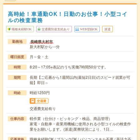
高時給！車通勤OK！日勤のお仕事！小型コイ
ルの検査業務
職種未経験OK
交通費別途支給あり
WEB登録OK
派遣
長崎県大村市
勤務地
新大村駅から---分
月～金・土
曜日頻度
8:20～17:05※表記のうち実働7時間50分です。
時間
長期【ご応募から1週間以内(最短2日目)のスピード就業が可
期間
能】即日～
時給1250円
時給
交通費
交通費支給有り
軽作業（仕分け・ピッキング・検品、商品管理）
仕事内容
家電・自動車・産業用機械に使用される小型コイルの検査作
業をお願いします。(派遣)業務状況により、1日…
職種未経験OK / ブランクOK / パソコンスキル不要 / 英語力不
応募資格