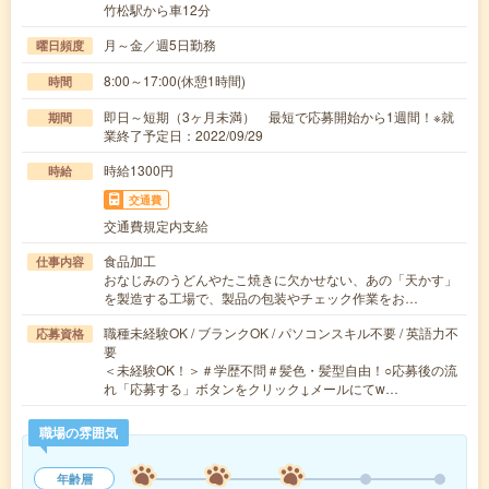
竹松駅から車12分
月～金／週5日勤務
曜日頻度
8:00～17:00(休憩1時間)
時間
即日～短期（3ヶ月未満） 最短で応募開始から1週間！※就
期間
業終了予定日：2022/09/29
時給1300円
時給
交通費
交通費規定内支給
食品加工
仕事内容
おなじみのうどんやたこ焼きに欠かせない、あの「天かす」
を製造する工場で、製品の包装やチェック作業をお…
職種未経験OK / ブランクOK / パソコンスキル不要 / 英語力不
応募資格
要
＜未経験OK！＞＃学歴不問＃髪色・髪型自由！○応募後の流
れ「応募する」ボタンをクリック↓メールにてw…
職場の雰囲気
年齢層