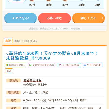
20代
30代
40代
50代
60代
気になる!
応募へ進む
詳しく見る
派遣会社
株式会社ウィルオブ・ワーク FO事業部
未読
掲載日
2026/08/05
○高時給1,500円！天かすの製造○9月末まで！
未経験歓迎_H139009
職種未経験OK
交通費別途支給あり
土日祝日が休み
WEB登録OK
派遣
長崎県大村市
勤務地
竹松駅から車12分
月～金／週5日勤務
曜日頻度
8:00～17:00(休憩1時間)23:00～8:00(休憩1時間)
時間
即日～短期（3ヶ月未満） 最短で応募開始から1週間！※就
期間