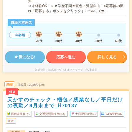
要
＜未経験OK！＞＃学歴不問＃髪色・髪型自由！○応募後の流
れ「応募する」ボタンをクリック↓メールにてw…
職場の雰囲気
年齢層
20代
30代
40代
50代
60代
気になる!
応募へ進む
詳しく見る
派遣会社
株式会社ウィルオブ・ワーク FO事業部
未読
掲載日
2026/08/06
NEW
天かすのチェック・梱包／残業なし／平日だけ
の夜勤／9月末まで_H70137
職種未経験OK
交通費別途支給あり
土日祝日が休み
WEB登録OK
派遣