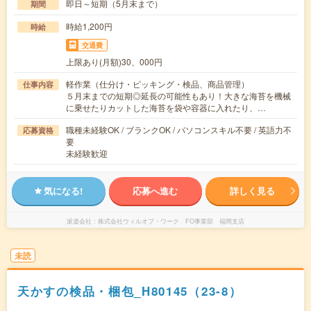
即日～短期（5月末まで）
期間
時給1,200円
時給
交通費
上限あり(月額)30、000円
軽作業（仕分け・ピッキング・検品、商品管理）
仕事内容
５月末までの短期◎延長の可能性もあり！大きな海苔を機械
に乗せたりカットした海苔を袋や容器に入れたり、…
職種未経験OK / ブランクOK / パソコンスキル不要 / 英語力不
応募資格
要
未経験歓迎
気になる!
応募へ進む
詳しく見る
派遣会社
株式会社ウィルオブ・ワーク FO事業部 福岡支店
未読
天かすの検品・梱包_H80145（23-8）