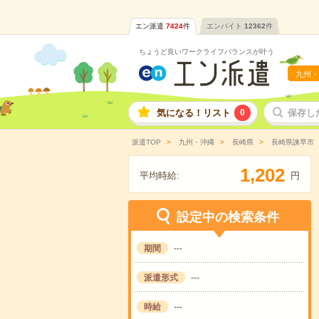
エン派遣
7424
件
エンバイト
12362
件
ちょうど良いワークライフバランスが叶う
九州・
気になる！リスト
0
保存し
派遣TOP
九州・沖縄
長崎県
長崎県諫早市
,
1
2
0
2
平均時給:
円
設定中の検索条件
期間
---
派遣形式
---
時給
---