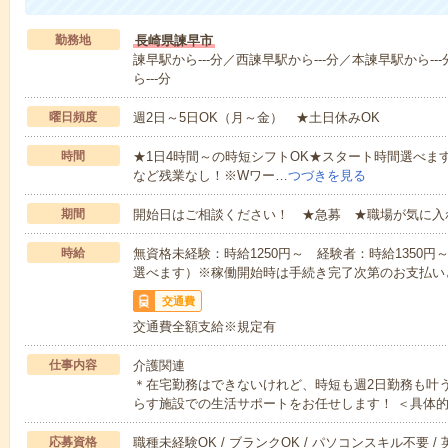
勤務地
長崎県諫早市
諫早駅から---分／西諫早駅から---分／本諫早駅から--
ら---分
曜日頻度
週2日～5日OK（月～金） ★土日休みOK
時間
★1日4時間～の時短シフトOK★スタート時間選べます！7:00～1
など残業なし！※Wワー…
つづきを見る
期間
開始日はご相談ください！ ★急募 ★職場が気に入
時給
無資格未経験：時給1250円～ 経験者：時給1350
選べます）※稼働開始時は手続き完了次第のお支払い
交通費
交通費全額支給※規定有
仕事内容
介護関連
＊在宅勤務はできないけれど、時短も週2日勤務も叶
らす施設での生活サポートをお任せします！ ＜具体
応募資格
職種未経験OK / ブランクOK / パソコンスキル不要 /