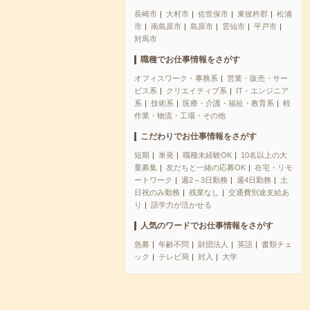
長崎市
大村市
佐世保市
東彼杵郡
松浦
市
南島原市
島原市
雲仙市
平戸市
対馬市
職種でお仕事情報をさがす
オフィスワーク・事務系
営業・販売・サー
ビス系
クリエイティブ系
IT・エンジニア
系
技術系
医療・介護・福祉・教育系
軽
作業・物流・工場・その他
こだわりでお仕事情報をさがす
短期
単発
職種未経験OK
10名以上の大
量募集
友だちと一緒の応募OK
在宅・リモ
ートワーク
週2～3日勤務
週4日勤務
土
日祝のみ勤務
残業なし
交通費別途支給あ
り
語学力が活かせる
人気のワードでお仕事情報をさがす
急募
年齢不問
財団法人
英語
書類チェ
ック
テレビ局
封入
大学