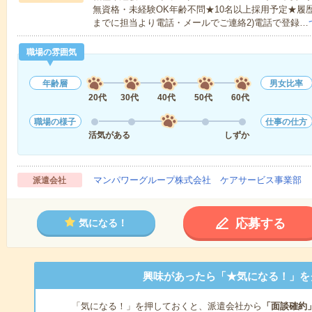
無資格・未経験OK年齢不問★10名以上採用予定★履
までに担当より電話・メールでご連絡2)電話で登録…
職場の雰囲気
年齢層
男女比率
20代
30代
40代
50代
60代
職場の様子
仕事の仕方
活気がある
しずか
マンパワーグループ株式会社 ケアサービス事業部 
派遣会社
応募する
気になる！
興味があったら「★気になる！」を
「気になる！」を押しておくと、派遣会社から
「面談確約