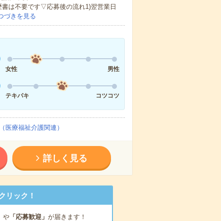
歴書は不要です▽応募後の流れ1)翌営業日
つづきを見る
女性
男性
テキパキ
コツコツ
（医療福祉介護関連）
詳しく見る
クリック！
」
や
「応募歓迎」
が届きます！