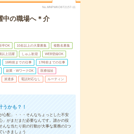
No.MNPWKO872157-11
躍中の職場へ＊介
新卒OK
10名以上の大量募集
複数名募集
0歳以上活躍
しゅふ歓迎
WEB登録OK
16時前までの仕事
17時前までの仕事
副業・WワークOK
医療福祉
派遣多
電話対応なし
ルーティン
叶うかも？！
事が心配」・・・そんなちょっとした不安
心」がまだまだ必要なんです。誰かの役
そんな当たり前の行動が大事な業務の1つ
ていきましょう