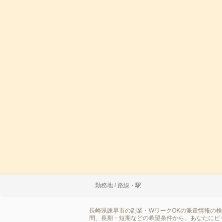
勤務地 / 路線・駅
長崎県諫早市の副業・WワークOKの派遣情報の
間、長期・短期などの希望条件から、あなたにピ