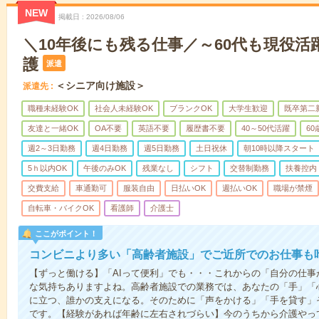
NEW
掲載日
2026/08/06
＼10年後にも残る仕事／～60代も現役活
護
派遣
＜シニア向け施設＞
派遣先
職種未経験OK
社会人未経験OK
ブランクOK
大学生歓迎
既卒第二
友達と一緒OK
OA不要
英語不要
履歴書不要
40～50代活躍
6
週2～3日勤務
週4日勤務
週5日勤務
土日祝休
朝10時以降スタート
5ｈ以内OK
午後のみOK
残業なし
シフト
交替制勤務
扶養控内
交費支給
車通勤可
服装自由
日払いOK
週払いOK
職場が禁煙
自転車・バイクOK
看護師
介護士
ここがポイント！
コンビニより多い「高齢者施設」でご近所でのお仕事も
【ずっと働ける】「AIって便利」でも・・・これからの「自分の仕
な気持ちありますよね。高齢者施設での業務では、あなたの「手」「
に立つ、誰かの支えになる。そのために「声をかける」「手を貸す」
です。【経験があれば年齢に左右されづらい】今のうちから介護やっ