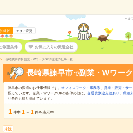
ヘル
沖縄版
エリア変更
た希望条件
お気に入りの派遣会社
長崎県諫早市 副業・WワークOKの派遣の仕事一覧
長崎県諫早市
副業・Wワーク
で
諫早市の派遣のお仕事情報です。
オフィスワーク・事務系
、
営業・販売・サー
揃えています。副業・WワークOKの条件の他に、
交通費別途支給あり
、
職種未
り条件も取り揃えています。
1
1
1
件中
～
件を表示中
未読