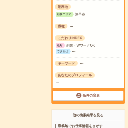
勤務地
諫早市
勤務エリア
職種
---
こだわりINDEX
副業・WワークOK
絶対
---
できれば
キーワード
---
あなたのプロフィール
---
条件の変更
他の検索結果を見る
勤務地でお仕事情報をさがす