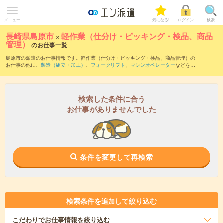
メニュー
気になる!
ログイン
検索
長崎県島原市
×
軽作業（仕分け・ピッキング・検品、商品
管理）
のお仕事一覧
島原市の派遣のお仕事情報です。軽作業（仕分け・ピッキング・検品、商品管理）の
お仕事の他に、
製造（組立・加工）
、
フォークリフト
、
マシンオペレーター
などを取
り揃えています。さらに、
短期
・
単発
などの期間や、
職種未経験OK
などのこだわり条
件で絞り込んでいただけます。職種辞典：
軽作業（仕分け・ピッキング・検品、商品
管理）のお仕事とは？とは？
検索した条件に合う
お仕事がありませんでした
条件を変更して再検索
検索条件を追加して絞り込む
こだわり
でお仕事情報を絞り込む