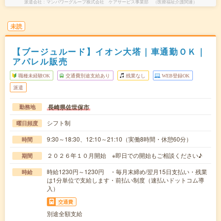
派遣会社
マンパワーグループ株式会社 ケアサービス事業部 （医療福祉介護関連）
未読
【ブージュルード】イオン大塔｜車通勤ＯＫ｜
アパレル販売
職種未経験OK
交通費別途支給あり
残業なし
WEB登録OK
派遣
長崎県佐世保市
勤務地
シフト制
曜日頻度
9:30～18:30、12:10～21:10（実働8時間・休憩60分）
時間
２０２６年１０月開始 ※即日での開始もご相談ください♪
期間
時給1230円～1230円 ・毎月末締め/翌月15日支払い・残業
時給
は1分単位で支給します・前払い制度（速払いドットコム導
入）
交通費
別途全額支給