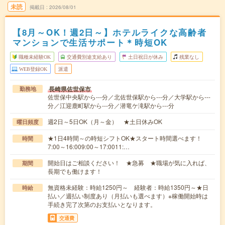
未読
掲載日
2026/08/01
【8月～OK！週2日～】ホテルライクな高齢者
マンションで生活サポート＊時短OK
職種未経験OK
交通費別途支給あり
土日祝日が休み
残業なし
WEB登録OK
派遣
長崎県佐世保市
勤務地
佐世保中央駅から---分／北佐世保駅から---分／大学駅から---
分／江迎鹿町駅から---分／潜竜ケ滝駅から---分
週2日～5日OK（月～金） ★土日休みOK
曜日頻度
★1日4時間～の時短シフトOK★スタート時間選べます！
時間
7:00～16:009:00～17:0011:…
開始日はご相談ください！ ★急募 ★職場が気に入れば、
期間
長期でも働けます！
無資格未経験：時給1250円～ 経験者：時給1350円～★日
時給
払い／週払い制度あり（月払いも選べます）※稼働開始時は
手続き完了次第のお支払いとなります。
交通費