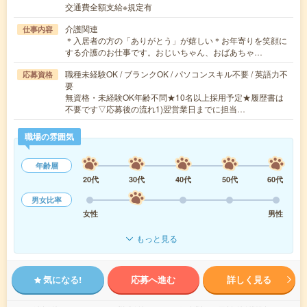
交通費全額支給※規定有
介護関連
仕事内容
＊入居者の方の「ありがとう」が嬉しい＊お年寄りを笑顔に
する介護のお仕事です。おじいちゃん、おばあちゃ…
職種未経験OK / ブランクOK / パソコンスキル不要 / 英語力不
応募資格
要
無資格・未経験OK年齢不問★10名以上採用予定★履歴書は
不要です▽応募後の流れ1)翌営業日までに担当…
職場の雰囲気
年齢層
20代
30代
40代
50代
60代
男女比率
女性
男性
もっと見る
気になる!
応募へ進む
詳しく見る