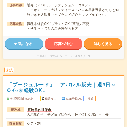
販売（アパレル・ファッション・コスメ）
仕事内容
～イオンモール大塔レディースアパレル早番遅番どちらも勤
務できる方歓迎～＊ブランド紹介＊シンプルであり…
職種未経験OK / ブランクOK / 英語力不要
応募資格
・学生不可接客のご経験がある方
気になる!
応募へ進む
詳しく見る
派遣会社
株式会社シーエーセールススタッフ
未読
「ブージュルード」 アパレル販売｜週3日～
OK○未経験OK○
交通費別途支給あり
残業なし
WEB登録OK
派遣
長崎県佐世保市
勤務地
大塔駅から---分／日宇駅から---分／佐世保駅から---分
シフト制
曜日頻度