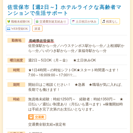
佐世保市【週2日～】ホテルライクな高齢者マ
ンションで生活サポート
職種未経験OK
交通費別途支給あり
土日祝日が休み
残業なし
WEB登録OK
派遣
長崎県佐世保市
勤務地
佐世保駅から---分／ハウステンボス駅から---分／上相浦駅か
ら---分／いのつき駅から---分／泉福寺駅から---分
週2日～5日OK（月～金） ★土日休みOK
曜日頻度
★1日4時間～の時短シフトOK★スタート時間選べます！
時間
7:00～16:009:00～17:0011:…
開始日はご相談ください！ ★急募 ★職場が気に入れば、
期間
長期でも働けます！
無資格未経験：時給1250円～ 経験者：時給1350円～ ★
時給
日払い／週払い制度あり（月払いも選べます）※稼働開始時
は手続き完了次第のお支払いとなります。
交通費
交通費全額支給※規定有