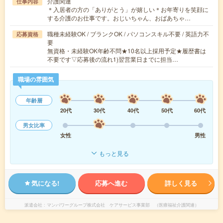
介護関連
仕事内容
＊入居者の方の「ありがとう」が嬉しい＊お年寄りを笑顔に
する介護のお仕事です。おじいちゃん、おばあちゃ…
職種未経験OK / ブランクOK / パソコンスキル不要 / 英語力不
応募資格
要
無資格・未経験OK年齢不問★10名以上採用予定★履歴書は
不要です▽応募後の流れ1)翌営業日までに担当…
職場の雰囲気
年齢層
20代
30代
40代
50代
60代
男女比率
女性
男性
もっと見る
気になる!
応募へ進む
詳しく見る
派遣会社
マンパワーグループ株式会社 ケアサービス事業部 （医療福祉介護関連）