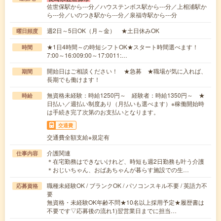
佐世保駅から---分／ハウステンボス駅から---分／上相浦駅か
ら---分／いのつき駅から---分／泉福寺駅から---分
週2日～5日OK（月～金） ★土日休みOK
曜日頻度
★1日4時間～の時短シフトOK★スタート時間選べます！
時間
7:00～16:009:00～17:0011:…
開始日はご相談ください！ ★急募 ★職場が気に入れば、
期間
長期でも働けます！
無資格未経験：時給1250円～ 経験者：時給1350円～ ★
時給
日払い／週払い制度あり（月払いも選べます）※稼働開始時
は手続き完了次第のお支払いとなります。
交通費
交通費全額支給※規定有
介護関連
仕事内容
＊在宅勤務はできないけれど、時短も週2日勤務も叶う介護
＊おじいちゃん、おばあちゃんが暮らす施設での生…
職種未経験OK / ブランクOK / パソコンスキル不要 / 英語力不
応募資格
要
無資格・未経験OK年齢不問★10名以上採用予定★履歴書は
不要です▽応募後の流れ1)翌営業日までに担当…