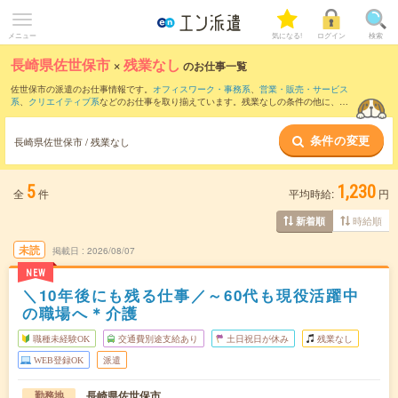
メニュー
気になる!
ログイン
検索
長崎県佐世保市
×
残業なし
のお仕事一覧
佐世保市の派遣のお仕事情報です。
オフィスワーク・事務系
、
営業・販売・サービス
系
、
クリエイティブ系
などのお仕事を取り揃えています。残業なしの条件の他に、
交
通費別途支給あり
、
職種未経験OK
、
友だちと一緒の応募OK
などのこだわり条件も取
り揃えています。
条件の変更
長崎県佐世保市 / 残業なし
5
1,230
全
件
平均時給:
円
時給順
新着順
未読
掲載日
2026/08/07
NEW
＼10年後にも残る仕事／～60代も現役活躍中
の職場へ＊介護
職種未経験OK
交通費別途支給あり
土日祝日が休み
残業なし
WEB登録OK
派遣
長崎県佐世保市
勤務地