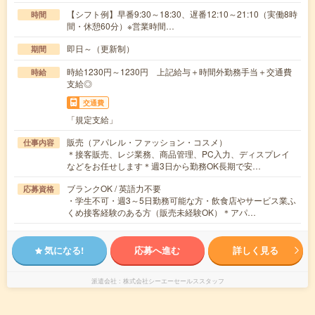
【シフト例】早番9:30～18:30、遅番12:10～21:10（実働8時
時間
間・休憩60分）※営業時間…
即日～（更新制）
期間
時給1230円～1230円 上記給与＋時間外勤務手当＋交通費
時給
支給◎
交通費
「規定支給」
販売（アパレル・ファッション・コスメ）
仕事内容
＊接客販売、レジ業務、商品管理、PC入力、ディスプレイ
などをお任せします＊週3日から勤務OK長期で安…
ブランクOK / 英語力不要
応募資格
・学生不可・週3～5日勤務可能な方・飲食店やサービス業ふ
くめ接客経験のある方（販売未経験OK）＊アパ…
気になる!
応募へ進む
詳しく見る
派遣会社
株式会社シーエーセールススタッフ