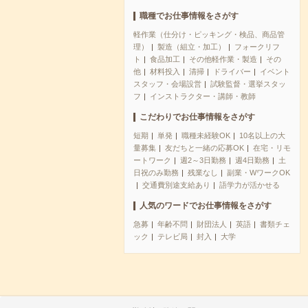
職種でお仕事情報をさがす
軽作業（仕分け・ピッキング・検品、商品管
理）
製造（組立・加工）
フォークリフ
ト
食品加工
その他軽作業・製造
その
他
材料投入
清掃
ドライバー
イベント
スタッフ・会場設営
試験監督・選挙スタッ
フ
インストラクター・講師・教師
こだわりでお仕事情報をさがす
短期
単発
職種未経験OK
10名以上の大
量募集
友だちと一緒の応募OK
在宅・リモ
ートワーク
週2～3日勤務
週4日勤務
土
日祝のみ勤務
残業なし
副業・WワークOK
交通費別途支給あり
語学力が活かせる
人気のワードでお仕事情報をさがす
急募
年齢不問
財団法人
英語
書類チェ
ック
テレビ局
封入
大学