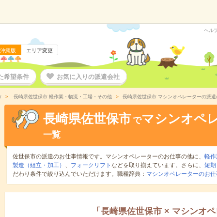
ヘル
沖縄版
エリア変更
た希望条件
お気に入りの派遣会社
市
長崎県佐世保市 軽作業・物流・工場・その他
長崎県佐世保市 マシンオペレーターの派遣
長崎県佐世保市
マシンオペ
で
一覧
佐世保市の派遣のお仕事情報です。マシンオペレーターのお仕事の他に、
軽作
製造（組立・加工）
、
フォークリフト
などを取り揃えています。さらに、
短期
だわり条件で絞り込んでいただけます。職種辞典：
マシンオペレーターのお仕
「
長崎県佐世保市
×
マシンオペ