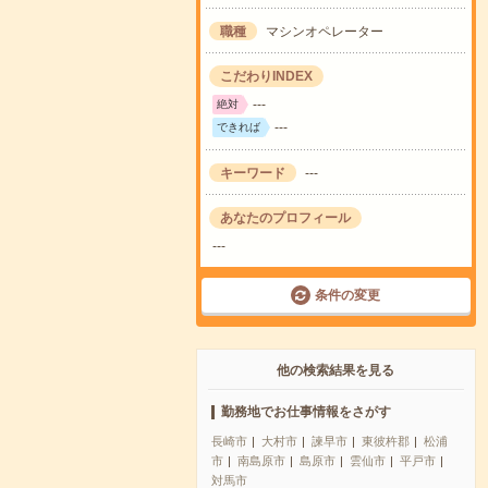
職種
マシンオペレーター
こだわりINDEX
---
絶対
---
できれば
キーワード
---
あなたのプロフィール
---
条件の変更
他の検索結果を見る
勤務地でお仕事情報をさがす
長崎市
大村市
諫早市
東彼杵郡
松浦
市
南島原市
島原市
雲仙市
平戸市
対馬市