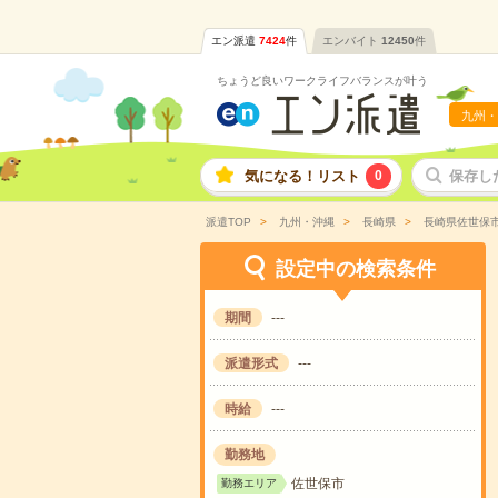
エン派遣
7424
件
エンバイト
12450
件
ちょうど良いワークライフバランスが叶う
九州・
気になる！リスト
0
保存し
派遣TOP
九州・沖縄
長崎県
長崎県佐世保
設定中の検索条件
期間
---
派遣形式
---
時給
---
勤務地
佐世保市
勤務エリア