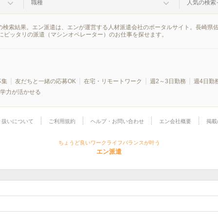
職種
人気の検索
報の検索結果。エン派遣は、エンが運営する人材派遣会社のポータルサイト。長崎県
にピッタリの派遣（マシンオペレーター）のお仕事を探せます。
募集
友だちと一緒の応募OK
在宅・リモートワーク
週2～3日勤務
週4日勤
学力が活かせる
り扱いについて
ご利用規約
ヘルプ・お問い合わせ
エン会社概要
掲載
ちょうど良いワークライフバランスが叶う
エン派遣