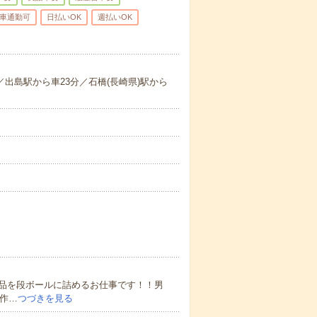
車通勤可
日払いOK
週払いOK
／出島駅から車23分／石橋(長崎県)駅から
品を段ボールに詰めるお仕事です！！男
単作…
つづきを見る