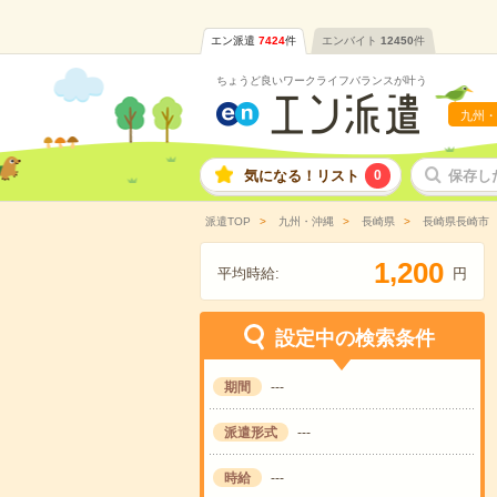
エン派遣
7424
件
エンバイト
12450
件
ちょうど良いワークライフバランスが叶う
九州・
気になる！リスト
0
保存し
派遣TOP
九州・沖縄
長崎県
長崎県長崎市
,
1
2
0
0
平均時給:
円
設定中の検索条件
期間
---
派遣形式
---
時給
---