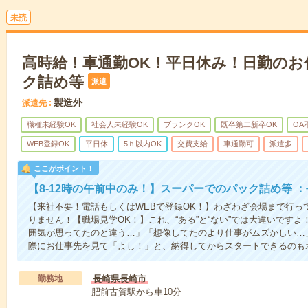
未読
高時給！車通勤OK！平日休み！日勤のお
ク詰め等
派遣
製造外
派遣先
職種未経験OK
社会人未経験OK
ブランクOK
既卒第二新卒OK
OA
WEB登録OK
平日休
5ｈ以内OK
交費支給
車通勤可
派遣多
ここがポイント！
【8-12時の午前中のみ！】スーパーでのパック詰め等 
【来社不要！電話もしくはWEBで登録OK！】わざわざ会場まで行っ
りません！【職場見学OK！】これ、“ある”と“ない”では大違いです
囲気が思ってたのと違う…」「想像してたのより仕事がムズかしい…
際にお仕事先を見て「よし！」と、納得してからスタートできるのも
勤務地
長崎県長崎市
肥前古賀駅から車10分