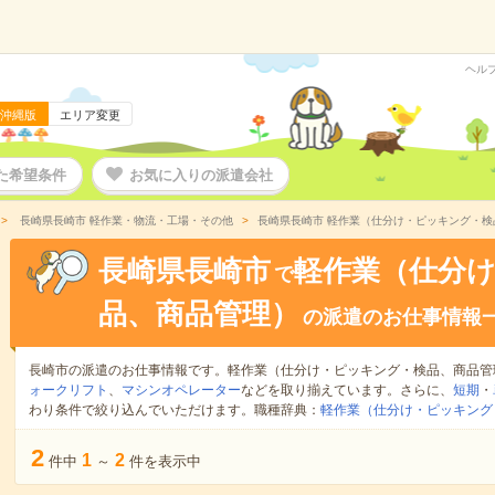
ヘル
沖縄版
エリア変更
た希望条件
お気に入りの派遣会社
長崎県長崎市 軽作業・物流・工場・その他
長崎県長崎市 軽作業（仕分け・ピッキング・
長崎県長崎市
軽作業（仕分
で
品、商品管理）
の派遣のお仕事情報
長崎市の派遣のお仕事情報です。軽作業（仕分け・ピッキング・検品、商品管
ォークリフト
、
マシンオペレーター
などを取り揃えています。さらに、
短期
・
わり条件で絞り込んでいただけます。職種辞典：
軽作業（仕分け・ピッキング
2
1
2
件中
～
件を表示中