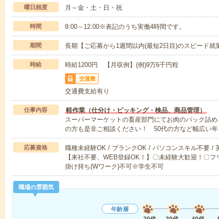
曜日頻度
月～金・土・日・祝
時間
8:00～12:00※表記のうち実働4時間です。
期間
長期【ご応募から1週間以内(最短2日目)のスピード就
時給
時給1200円 【月収例】(例)9万6千円程
交通費
交通費支給有り
仕事内容
軽作業（仕分け・ピッキング・検品、商品管理）
スーパーマーケットの畜産部門にてお肉のパック詰めと
の方も是非ご相談ください！ 50代の方など幅広い年
応募資格
職種未経験OK / ブランクOK / パソコンスキル不要 /
【来社不要、WEB登録OK！】〇未経験大歓迎！〇フリ
掛け持ち(Wワーク)不可※学生不可
職場の雰囲気
年齢層
20代
30代
40代