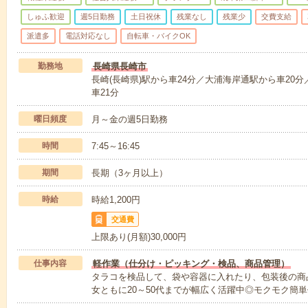
しゅふ歓迎
週5日勤務
土日祝休
残業なし
残業少
交費支給
派遣多
電話対応なし
自転車・バイクOK
勤務地
長崎県長崎市
長崎(長崎県)駅から車24分／大浦海岸通駅から車20分
車21分
曜日頻度
月～金の週5日勤務
時間
7:45～16:45
期間
長期（3ヶ月以上）
時給
時給1,200円
交通費
上限あり(月額)30,000円
仕事内容
軽作業（仕分け・ピッキング・検品、商品管理）
タラコを検品して、袋や容器に入れたり、包装後の商
女ともに20～50代までが幅広く活躍中◎モクモク簡