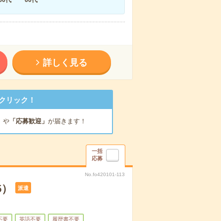
詳しく見る
クリック！
」
や
「応募歓迎」
が届きます！
一括
応募
No.fo420101-113
5）
派遣
不要
英語不要
履歴書不要