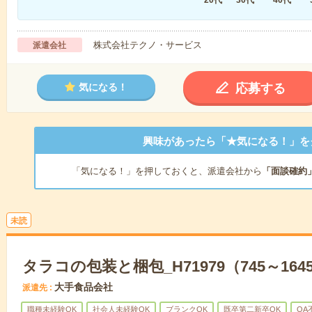
株式会社テクノ・サービス
派遣会社
応募する
気になる！
興味があったら「★気になる！」を
「気になる！」を押しておくと、派遣会社から
「面談確約
未読
タラコの包装と梱包_H71979（745～164
大手食品会社
派遣先
職種未経験OK
社会人未経験OK
ブランクOK
既卒第二新卒OK
OA