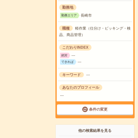
勤務地
長崎市
勤務エリア
職種
軽作業（仕分け・ピッキング・検
品、商品管理）
こだわりINDEX
---
絶対
---
できれば
キーワード
---
あなたのプロフィール
---
条件の変更
他の検索結果を見る