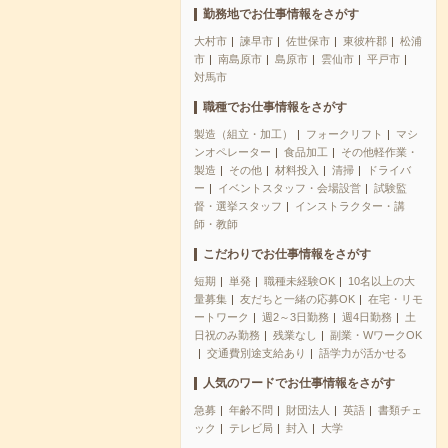
勤務地でお仕事情報をさがす
大村市
諫早市
佐世保市
東彼杵郡
松浦
市
南島原市
島原市
雲仙市
平戸市
対馬市
職種でお仕事情報をさがす
製造（組立・加工）
フォークリフト
マシ
ンオペレーター
食品加工
その他軽作業・
製造
その他
材料投入
清掃
ドライバ
ー
イベントスタッフ・会場設営
試験監
督・選挙スタッフ
インストラクター・講
師・教師
こだわりでお仕事情報をさがす
短期
単発
職種未経験OK
10名以上の大
量募集
友だちと一緒の応募OK
在宅・リモ
ートワーク
週2～3日勤務
週4日勤務
土
日祝のみ勤務
残業なし
副業・WワークOK
交通費別途支給あり
語学力が活かせる
人気のワードでお仕事情報をさがす
急募
年齢不問
財団法人
英語
書類チェ
ック
テレビ局
封入
大学