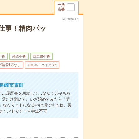
一括
応募
No.785632
仕事！精肉パッ
不要
英語不要
履歴書不要
電話対応なし
自転車・バイクOK
：長崎市東町
て…履歴書を用意して…なんて必要もあ
よ！話だけ聞いて、いざ始めてみたら「雰
」なんてコトになるのは損ですよね。実
ポイントです！※学生不可