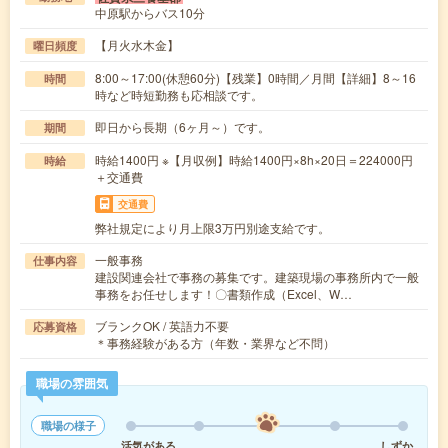
中原駅からバス10分
【月火水木金】
曜日頻度
8:00～17:00(休憩60分)【残業】0時間／月間【詳細】8～16
時間
時など時短勤務も応相談です。
即日から長期（6ヶ月～）です。
期間
時給1400円 ※【月収例】時給1400円×8h×20日＝224000円
時給
＋交通費
交通費
弊社規定により月上限3万円別途支給です。
一般事務
仕事内容
建設関連会社で事務の募集です。建築現場の事務所内で一般
事務をお任せします！〇書類作成（Excel、W…
ブランクOK / 英語力不要
応募資格
＊事務経験がある方（年数・業界など不問）
職場の雰囲気
職場の様子
活気がある
しずか