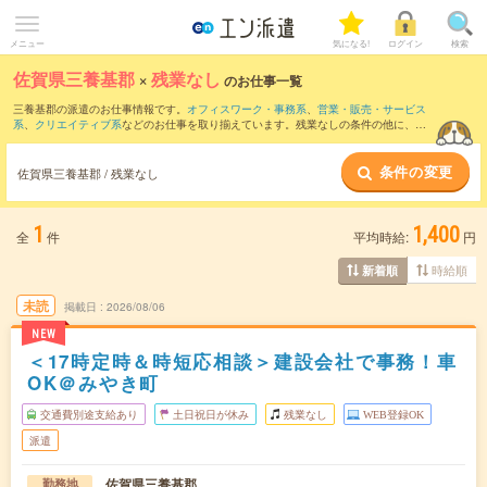
メニュー
気になる!
ログイン
検索
佐賀県三養基郡
×
残業なし
のお仕事一覧
三養基郡の派遣のお仕事情報です。
オフィスワーク・事務系
、
営業・販売・サービス
系
、
クリエイティブ系
などのお仕事を取り揃えています。残業なしの条件の他に、
交
通費別途支給あり
、
職種未経験OK
、
友だちと一緒の応募OK
などのこだわり条件も取
り揃えています。
条件の変更
佐賀県三養基郡 / 残業なし
1
1,400
全
件
平均時給:
円
時給順
新着順
未読
掲載日
2026/08/06
NEW
＜17時定時＆時短応相談＞建設会社で事務！車
OK＠みやき町
交通費別途支給あり
土日祝日が休み
残業なし
WEB登録OK
派遣
佐賀県三養基郡
勤務地