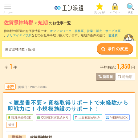
メニュー
気になる!
ログイン
検索
佐賀県神埼郡
×
短期
のお仕事一覧
神埼郡の派遣のお仕事情報です。
オフィスワーク・事務系
、
営業・販売・サービス系
、
クリエイティブ系
などのお仕事を取り揃えています。短期の条件の他に、
交通費別
途支給あり
、
職種未経験OK
、
友だちと一緒の応募OK
などでもお探し頂けます。
条件の変更
佐賀県神埼郡 / 短期
1
1,350
全
件
平均時給:
円
時給順
新着順
未読
掲載日
2026/08/04
＜履歴書不要＞資格取得サポートで未経験から
即戦力に！小規模施設のサポート！
職種未経験OK
交通費別途支給あり
土日祝日が休み
WEB登録OK
派遣
佐賀県神埼郡
勤務地