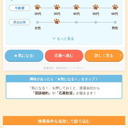
年齢層
20代
30代
40代
50代
60代
男女比率
女性
男性
もっと見る
気になる!
応募へ進む
詳しく見る
派遣会社
株式会社ニッソーネット
興味があったら「★気になる！」をタップ！
「気になる！」を押しておくと、派遣会社から
「面談確約」
や
「応募歓迎」
が届きます！
検索条件を追加して絞り込む