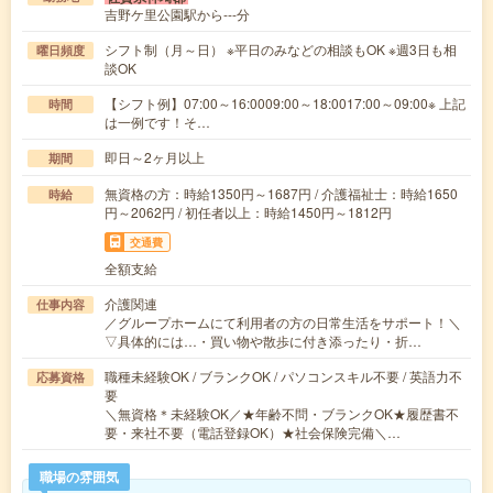
吉野ケ里公園駅から---分
シフト制（月～日） ※平日のみなどの相談もOK ※週3日も相
曜日頻度
談OK
【シフト例】07:00～16:0009:00～18:0017:00～09:00※ 上記
時間
は一例です！そ…
即日～2ヶ月以上
期間
無資格の方：時給1350円～1687円 / 介護福祉士：時給1650
時給
円～2062円 / 初任者以上：時給1450円～1812円
交通費
全額支給
介護関連
仕事内容
／グループホームにて利用者の方の日常生活をサポート！＼
▽具体的には…・買い物や散歩に付き添ったり・折…
職種未経験OK / ブランクOK / パソコンスキル不要 / 英語力不
応募資格
要
＼無資格＊未経験OK／★年齢不問・ブランクOK★履歴書不
要・来社不要（電話登録OK）★社会保険完備＼…
職場の雰囲気