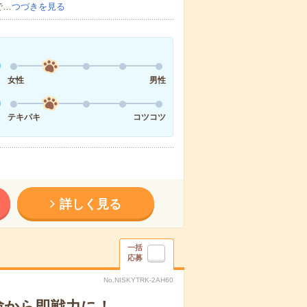
で…
つづきを見る
女性
男性
テキパキ
コツコツ
詳しく見る
一括
応募
No.NISKYTRK-2AH60
験から即戦力に！