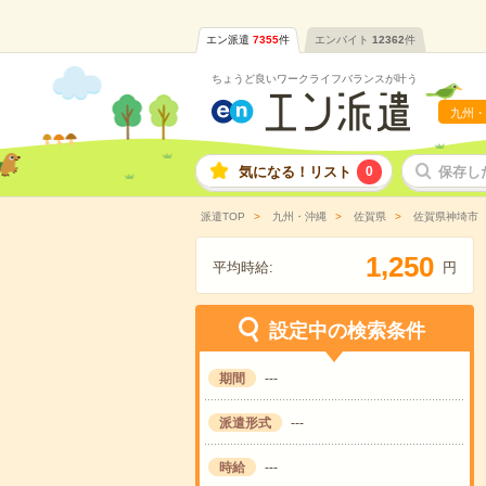
エン派遣
7355
件
エンバイト
12362
件
ちょうど良いワークライフバランスが叶う
九州・
気になる！リスト
0
保存し
派遣TOP
九州・沖縄
佐賀県
佐賀県神埼市
,
1
2
5
0
平均時給:
円
設定中の検索条件
期間
---
派遣形式
---
時給
---