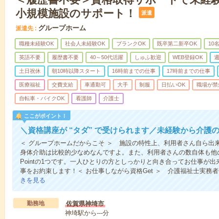
小規模施設のサポート！
派遣
グループホーム
派遣先
職種未経験OK
社会人未経験OK
ブランクOK
既卒第二新卒OK
10
英語不要
履歴書不要
40～50代活躍
しゅふ歓迎
WEB登録OK
週
土日祝休
朝10時以降スタート
16時前までの仕事
17時前までの仕事
医療福祉
交費支給
車通勤可
大手
制服
日払いOK
職場が禁
自転車・バイクOK
看護師
介護士
ここがポイント！
＼資格講座が “タダ” で受けられます／未経験から介護
＜ グループホームだからこそ ＞ 施設の特性上、利用者さん自ら出
身体介助は比較的少なめなんですよ。また、利用者さんの数自体も他
Pointの1つです。一人ひとりの方としっかりと向き合ってお仕事が
事をお約束します！＜ お仕事しながら資格Get ＞ 介護福祉士実務
きを見る
勤務地
佐賀県神埼市
神埼駅から---分