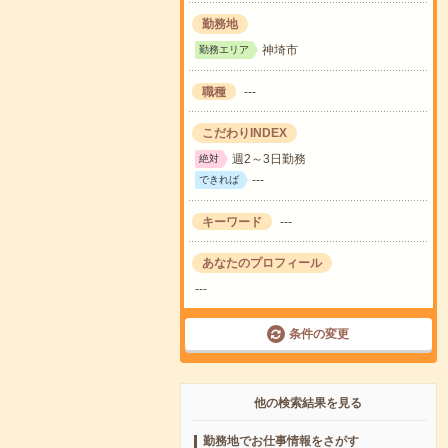
勤務地
神埼市
勤務エリア
職種
---
こだわりINDEX
週2～3日勤務
絶対
---
できれば
キーワード
---
あなたのプロフィール
---
条件の変更
他の検索結果を見る
勤務地でお仕事情報をさがす