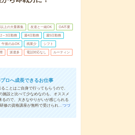
名以上の大量募集
友達と一緒OK
OA不要
2～3日勤務
週4日勤務
週5日勤務
午後のみOK
残業少
シフト
煙
派遣多
電話対応なし
ルーティン
のプロへ成長できるお仕事
来ることはご自身で行ってもらうので、
の施設と比べて少なめなのも、オススメ
出来るので、大きなやりがいが感じられる
者研修の資格講座が無料で受けられ…
つづ