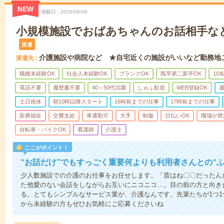
NEW
掲載日
2026/08/06
小規模施設でおばあちゃんのお話相手な
派遣
介護施設や病院など ★自宅近くの施設がいいなど勤務地
派遣先
職種未経験OK
社会人未経験OK
ブランクOK
既卒第二新卒OK
10
英語不要
履歴書不要
40～50代活躍
しゅふ歓迎
WEB登録OK
週
土日祝休
朝10時以降スタート
16時前までの仕事
17時前までの仕事
医療福祉
交費支給
車通勤可
大手
制服
日払いOK
職場が禁
自転車・バイクOK
看護師
介護士
ここがポイント！
“お話だけ”でもすっごく重要何よりも利用者さんとの“
少人数施設での介護のお仕事をお任せします。「昔はね〇〇だったん
た他愛のない会話をしながらお互いにニコニコ…。目の前の方と向き
る。とてもシンプルなサービス業が、介護なんです。先輩たちが1つ
から未経験の方もぜひお気軽にご応募くださいね