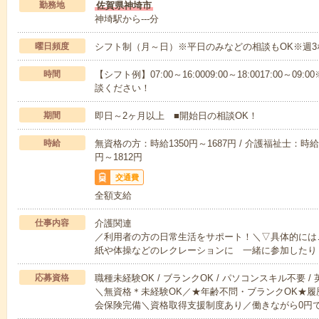
勤務地
佐賀県神埼市
神埼駅から---分
曜日頻度
シフト制（月～日）※平日のみなどの相談もOK※週3
時間
【シフト例】07:00～16:0009:00～18:0017:00
談ください！
期間
即日～2ヶ月以上 ■開始日の相談OK！
時給
無資格の方：時給1350円～1687円 / 介護福祉士：時給1
円～1812円
交通費
全額支給
仕事内容
介護関連
／利用者の方の日常生活をサポート！＼▽具体的には
紙や体操などのレクレーションに 一緒に参加したり
応募資格
職種未経験OK / ブランクOK / パソコンスキル不要 /
＼無資格＊未経験OK／★年齢不問・ブランクOK★履
会保険完備＼資格取得支援制度あり／働きながら0円