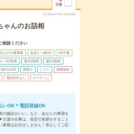
一括
応募
No.NISKYTRK-2SGH60
あちゃんのお話相
ご相談ください
名以上の大量募集
友達と一緒OK
OA不要
2～3日勤務
週4日勤務
週5日勤務
午後のみOK
残業少
シフト
医療福祉
電話対応なし
ルーティン
いOK＊電話登録OK
人数の施設がいい」など、あなたの希望を
▼介護の仕事は、笑顔で挨拶をすること
い業務はお任せしません！安心してご応