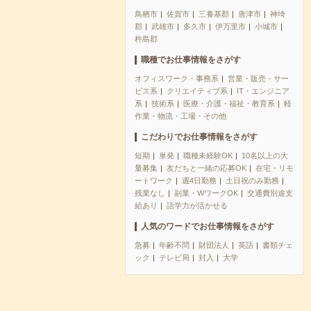
鳥栖市
佐賀市
三養基郡
唐津市
神埼
郡
武雄市
多久市
伊万里市
小城市
杵島郡
職種でお仕事情報をさがす
オフィスワーク・事務系
営業・販売・サー
ビス系
クリエイティブ系
IT・エンジニア
系
技術系
医療・介護・福祉・教育系
軽
作業・物流・工場・その他
こだわりでお仕事情報をさがす
短期
単発
職種未経験OK
10名以上の大
量募集
友だちと一緒の応募OK
在宅・リモ
ートワーク
週4日勤務
土日祝のみ勤務
残業なし
副業・WワークOK
交通費別途支
給あり
語学力が活かせる
人気のワードでお仕事情報をさがす
急募
年齢不問
財団法人
英語
書類チェ
ック
テレビ局
封入
大学