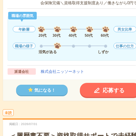
会保険完備＼資格取得支援制度あり／働きながら0円
職場の雰囲気
年齢層
男女比率
20代
30代
40代
50代
60代
職場の様子
仕事の仕方
活気がある
しずか
株式会社ニッソーネット
派遣会社
応募する
気になる！
未読
掲載日
2026/07/31
＜履歴書不要＞資格取得サポートで未経