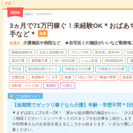
未読
NEW
掲載日
2026/08/04
3ヵ月で71万円稼ぐ！未経験OK＊おば
手など＊
派遣
介護施設や病院など ★自宅近くの施設がいいなど勤務地
派遣先
職種未経験OK
社会人未経験OK
ブランクOK
既卒第二新卒OK
10
英語不要
履歴書不要
40～50代活躍
しゅふ歓迎
WEB登録OK
週
平日休
朝10時以降スタート
16時前までの仕事
17時前までの仕事
交費支給
車通勤可
大手
制服
日払いOK
職場が禁煙
派遣多
自転車・バイクOK
看護師
介護士
ここがポイント！
【短期間でガッツリ稼ぐなら介護】年齢・学歴不問＊日払
▼まずは試しに2カ月～OK！「家から徒歩圏内の施設がいい」「少
ご相談ください！ニッソーネットのスタッフがお仕事をご紹介します
や利用者さんのお名前を覚えるところから始まります。いきなり難し
募ください。