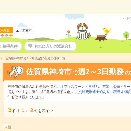
ヘル
沖縄版
エリア変更
た希望条件
お気に入りの派遣会社
佐賀県神埼市 週2～3日勤務の派遣の仕事一覧
佐賀県神埼市
週2～3日勤務
で
の
神埼市の派遣のお仕事情報です。
オフィスワーク・事務系
、
営業・販売・サー
揃えています。週2～3日勤務の条件の他に、
交通費別途支給あり
、
職種未経験
件も取り揃えています。
3
1
3
件中
～
件を表示中
未読