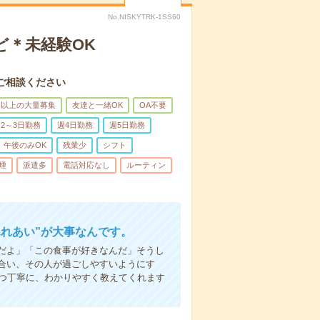
No.NISKYTRK-1SS60
ど＊未経験OK
ご相談ください
名以上の大量募集
友達と一緒OK
OA不要
2～3日勤務
週4日勤務
週5日勤務
午後のみOK
残業少
シフト
煙
派遣多
電話対応なし
ルーティン
ふれあい”が大事なんです。
だよ」「この食事が好きなんだ」そうし
合い、その人が過ごしやすいようにす
1つ丁寧に、わかりやすく教えてくれます