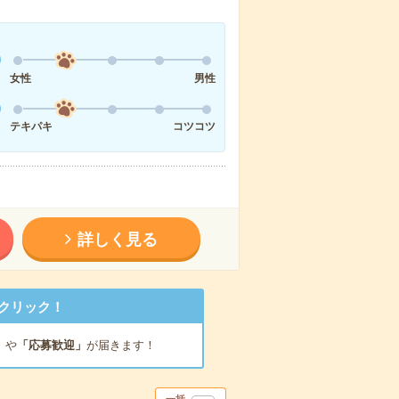
女性
男性
テキパキ
コツコツ
詳しく見る
クリック！
」
や
「応募歓迎」
が届きます！