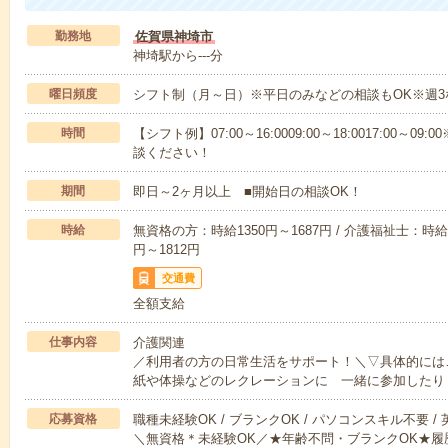
勤務地
佐賀県神埼市
神埼駅から---分
曜日頻度
シフト制（月～日）※平日のみなどの相談もOK※週3
時間
【シフト例】07:00～16:0009:00～18:0017:00
談ください！
期間
即日～2ヶ月以上 ■開始日の相談OK！
時給
無資格の方：時給1350円～1687円 / 介護福祉士：時給1
円～1812円
交通費
全額支給
仕事内容
介護関連
／利用者の方の日常生活をサポート！＼▽具体的には
紙や体操などのレクレーションに 一緒に参加したり
応募資格
職種未経験OK / ブランクOK / パソコンスキル不要 /
＼無資格＊未経験OK／★年齢不問・ブランクOK★履