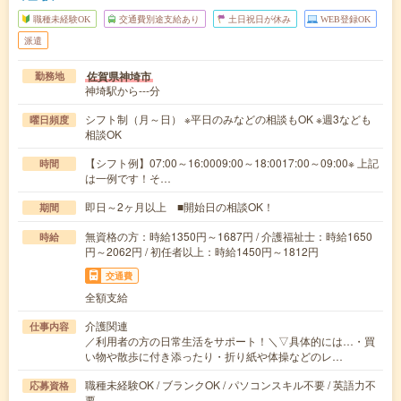
職種未経験OK
交通費別途支給あり
土日祝日が休み
WEB登録OK
派遣
佐賀県神埼市
勤務地
神埼駅から---分
シフト制（月～日） ※平日のみなどの相談もOK ※週3なども
曜日頻度
相談OK
【シフト例】07:00～16:0009:00～18:0017:00～09:00※ 上記
時間
は一例です！そ…
即日～2ヶ月以上 ■開始日の相談OK！
期間
無資格の方：時給1350円～1687円 / 介護福祉士：時給1650
時給
円～2062円 / 初任者以上：時給1450円～1812円
交通費
全額支給
介護関連
仕事内容
／利用者の方の日常生活をサポート！＼▽具体的には…・買
い物や散歩に付き添ったり・折り紙や体操などのレ…
職種未経験OK / ブランクOK / パソコンスキル不要 / 英語力不
応募資格
要