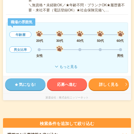
＼無資格＊未経験OK／★年齢不問・ブランクOK★履歴書不
要・来社不要（電話登録OK）★社会保険完備＼…
職場の雰囲気
年齢層
20代
30代
40代
50代
60代
男女比率
女性
男性
もっと見る
気になる!
応募へ進む
詳しく見る
派遣会社
株式会社ニッソーネット
検索条件を追加して絞り込む