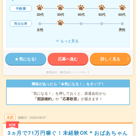
年齢層
20代
30代
40代
50代
60代
男女比率
女性
男性
もっと見る
気になる!
応募へ進む
詳しく見る
派遣会社
株式会社ニッソーネット
興味があったら「★気になる！」をタップ！
「気になる！」を押しておくと、派遣会社から
「面談確約」
や
「応募歓迎」
が届きます！
未読
掲載日
2026/08/07
NEW
3ヵ月で71万円稼ぐ！未経験OK＊おばあちゃん