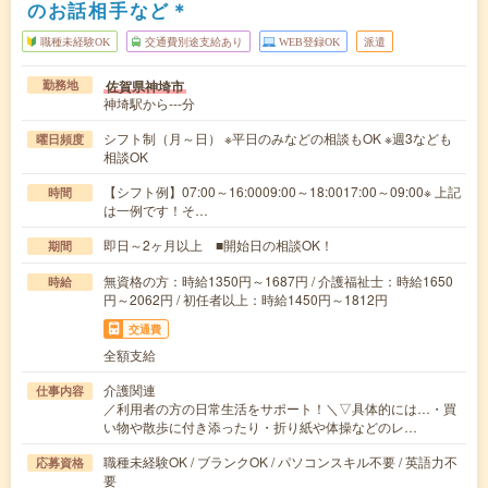
のお話相手など＊
職種未経験OK
交通費別途支給あり
WEB登録OK
派遣
佐賀県神埼市
勤務地
神埼駅から---分
シフト制（月～日） ※平日のみなどの相談もOK ※週3なども
曜日頻度
相談OK
【シフト例】07:00～16:0009:00～18:0017:00～09:00※ 上記
時間
は一例です！そ…
即日～2ヶ月以上 ■開始日の相談OK！
期間
無資格の方：時給1350円～1687円 / 介護福祉士：時給1650
時給
円～2062円 / 初任者以上：時給1450円～1812円
交通費
全額支給
介護関連
仕事内容
／利用者の方の日常生活をサポート！＼▽具体的には…・買
い物や散歩に付き添ったり・折り紙や体操などのレ…
職種未経験OK / ブランクOK / パソコンスキル不要 / 英語力不
応募資格
要