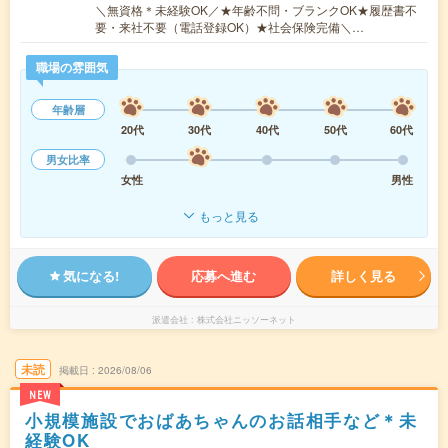
＼無資格＊未経験OK／★年齢不問・ブランクOK★履歴書不
要・来社不要（電話登録OK）★社会保険完備＼…
職場の雰囲気
年齢層
20代
30代
40代
50代
60代
男女比率
女性
男性
もっと見る
気になる!
応募へ進む
詳しく見る
派遣会社
株式会社ニッソーネット
未読
掲載日
2026/08/06
NEW
小規模施設でおばあちゃんのお話相手など＊未
経験OK