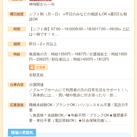
神埼駅から---分
シフト制（月～日） ※平日のみなどの相談もOK ※週3日も相
曜日頻度
談OK
【シフト例】07:00～16:0009:00～18:0017:00～09:00※ 上記
時間
は一例です！そ…
即日～2ヶ月以上
期間
無資格の方：時給1350円～1687円 / 介護福祉士：時給1650
時給
円～2062円 / 初任者以上：時給1450円～1812円
交通費
全額支給
介護関連
仕事内容
／グループホームにて利用者の方の日常生活をサポート！＼
▽具体的には…・買い物や散歩に付き添ったり・折…
職種未経験OK / ブランクOK / パソコンスキル不要 / 英語力不
応募資格
要
＼無資格＊未経験OK／★年齢不問・ブランクOK★履歴書不
要・来社不要（電話登録OK）★社会保険完備＼…
職場の雰囲気