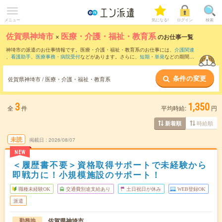
メニュー
気になる!
ログイン
検索
佐賀県神埼市
×
医療・介護・福祉・教育系
のお仕事一覧
神埼市の派遣のお仕事情報です。医療・介護・福祉・教育系のお仕事には、
介護関連
、
看護助手
、
医療事務・病院受付
などがあります。さらに、
短期
・
単発
などの期間
や、
職種未経験OK
などのこだわり条件で絞り込んでいただけます。
条件の変更
佐賀県神埼市 / 医療・介護・福祉・教育系
3
1,350
全
件
平均時給:
円
時給順
新着順
未読
掲載日
2026/08/07
NEW
＜履歴書不要＞資格取得サポートで未経験から
即戦力に！小規模施設のサポート！
職種未経験OK
交通費別途支給あり
土日祝日が休み
WEB登録OK
派遣
佐賀県神埼市
勤務地