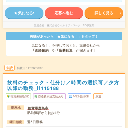
気になる!
応募へ進む
詳しく見る
派遣会社
株式会社ウィルオブ・ワーク FO事業部
興味があったら「★気になる！」をタップ！
「気になる！」を押しておくと、派遣会社から
「面談確約」
や
「応募歓迎」
が届きます！
未読
掲載日
2026/08/05
飲料のチェック・仕分け／時間の選択可／夕方
以降の勤務_H115188
職種未経験OK
交通費別途支給あり
WEB登録OK
派遣
佐賀県鹿島市
勤務地
肥前浜駅から徒歩4分
週5日勤務
曜日頻度