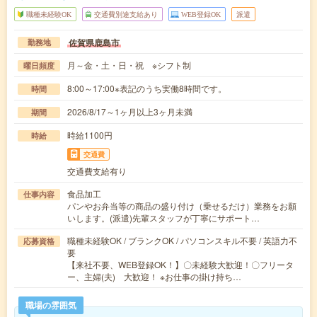
職種未経験OK
交通費別途支給あり
WEB登録OK
派遣
佐賀県鹿島市
勤務地
月～金・土・日・祝 ※シフト制
曜日頻度
8:00～17:00※表記のうち実働8時間です。
時間
2026/8/17～1ヶ月以上3ヶ月未満
期間
時給1100円
時給
交通費
交通費支給有り
食品加工
仕事内容
パンやお弁当等の商品の盛り付け（乗せるだけ）業務をお願
いします。(派遣)先輩スタッフが丁寧にサポート…
職種未経験OK / ブランクOK / パソコンスキル不要 / 英語力不
応募資格
要
【来社不要、WEB登録OK！】〇未経験大歓迎！〇フリータ
ー、主婦(夫) 大歓迎！ ※お仕事の掛け持ち…
職場の雰囲気