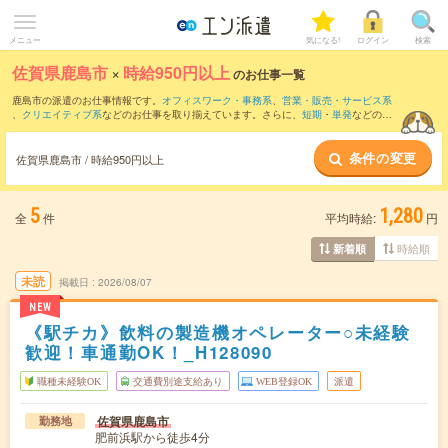
メニュー
気になる!
ログイン
検索
佐賀県鹿島市
×
時給950円以上
のお仕事一覧
鹿島市の派遣のお仕事情報です。
オフィスワーク・事務系
、
営業・販売・サービス系
、
クリエイティブ系
などのお仕事を取り揃えています。さらに、
短期
・
単発
などの期
間や、
職種未経験OK
などのこだわり条件で絞り込んでいただけます。
条件の変更
時給
1050円以上
・
1800円以上
の求人はこちら
佐賀県鹿島市 / 時給950円以上
当サイトでは法令を遵守し、最低賃金以上の求人のみを掲載しています。
5
1,280
全
件
平均時給:
円
時給順
新着順
未読
掲載日
2026/08/07
NEW
《駅チカ》飲料の製造機オペレーター○未経験
歓迎！車通勤OK！_H128090
職種未経験OK
交通費別途支給あり
WEB登録OK
派遣
佐賀県鹿島市
勤務地
肥前浜駅から徒歩4分