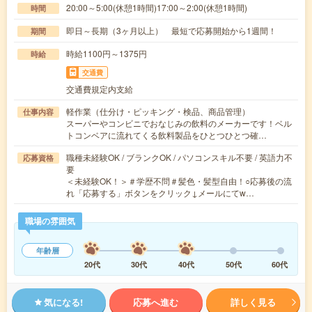
20:00～5:00(休憩1時間)17:00～2:00(休憩1時間)
時間
即日～長期（3ヶ月以上） 最短で応募開始から1週間！
期間
時給1100円～1375円
時給
交通費
交通費規定内支給
軽作業（仕分け・ピッキング・検品、商品管理）
仕事内容
スーパーやコンビニでおなじみの飲料のメーカーです！ベル
トコンベアに流れてくる飲料製品をひとつひとつ確…
職種未経験OK / ブランクOK / パソコンスキル不要 / 英語力不
応募資格
要
＜未経験OK！＞＃学歴不問＃髪色・髪型自由！○応募後の流
れ「応募する」ボタンをクリック↓メールにてw…
職場の雰囲気
年齢層
20代
30代
40代
50代
60代
気になる!
応募へ進む
詳しく見る