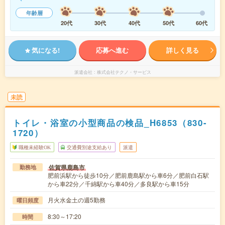
年齢層
20代
30代
40代
50代
60代
気になる!
応募へ進む
詳しく見る
派遣会社
株式会社テクノ・サービス
未読
トイレ・浴室の小型商品の検品_H6853（830-
1720）
職種未経験OK
交通費別途支給あり
派遣
佐賀県鹿島市
勤務地
肥前浜駅から徒歩10分／肥前鹿島駅から車6分／肥前白石駅
から車22分／千綿駅から車40分／多良駅から車15分
月火水金土の週5勤務
曜日頻度
8:30～17:20
時間