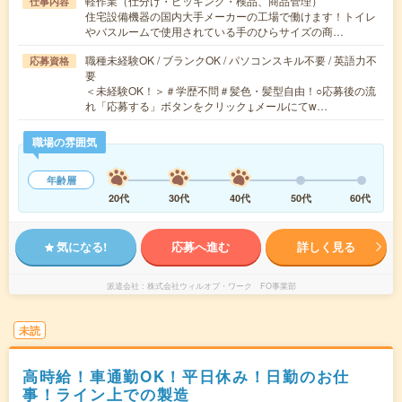
軽作業（仕分け・ピッキング・検品、商品管理）
仕事内容
住宅設備機器の国内大手メーカーの工場で働けます！トイレ
やバスルームで使用されている手のひらサイズの商…
職種未経験OK / ブランクOK / パソコンスキル不要 / 英語力不
応募資格
要
＜未経験OK！＞＃学歴不問＃髪色・髪型自由！○応募後の流
れ「応募する」ボタンをクリック↓メールにてw…
職場の雰囲気
年齢層
20代
30代
40代
50代
60代
気になる!
応募へ進む
詳しく見る
派遣会社
株式会社ウィルオブ・ワーク FO事業部
未読
高時給！車通勤OK！平日休み！日勤のお仕
事！ライン上での製造