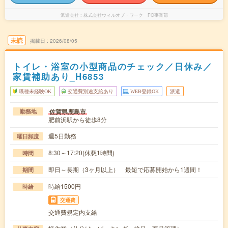
派遣会社
株式会社ウィルオブ・ワーク FO事業部
未読
掲載日
2026/08/05
トイレ・浴室の小型商品のチェック／日休み／
家賃補助あり_H6853
職種未経験OK
交通費別途支給あり
WEB登録OK
派遣
佐賀県鹿島市
勤務地
肥前浜駅から徒歩8分
週5日勤務
曜日頻度
8:30～17:20(休憩1時間)
時間
即日～長期（3ヶ月以上） 最短で応募開始から1週間！
期間
時給1500円
時給
交通費
交通費規定内支給