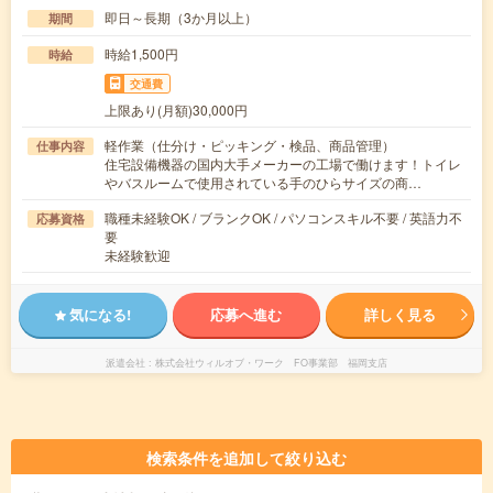
即日～長期（3か月以上）
期間
時給1,500円
時給
交通費
上限あり(月額)30,000円
軽作業（仕分け・ピッキング・検品、商品管理）
仕事内容
住宅設備機器の国内大手メーカーの工場で働けます！トイレ
やバスルームで使用されている手のひらサイズの商…
職種未経験OK / ブランクOK / パソコンスキル不要 / 英語力不
応募資格
要
未経験歓迎
気になる!
応募へ進む
詳しく見る
派遣会社
株式会社ウィルオブ・ワーク FO事業部 福岡支店
検索条件を追加して絞り込む