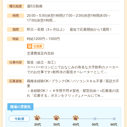
週5日勤務
曜日頻度
20:00～5:00(休憩1時間)17:00～2:00(休憩1時間)8:00～
時間
17:00(休憩1時間…
即日～長期（3ヶ月以上） 最短で応募開始から1週間！
期間
時給1200円～1500円
時給
交通費
交通費規定内支給
製造（組立・加工）
仕事内容
スーパーやコンビニでおなじみの有名な大手飲料のメーカー
でのお仕事です○飲料水の製造オペレーターとして…
職種未経験OK / ブランクOK / パソコンスキル不要 / 英語力不
応募資格
要
＜未経験OK！＞＃学歴不問＃髪色・髪型自由！○応募後の流
れ「応募する」ボタンをクリック↓メールにてw…
職場の雰囲気
年齢層
20代
30代
40代
50代
60代