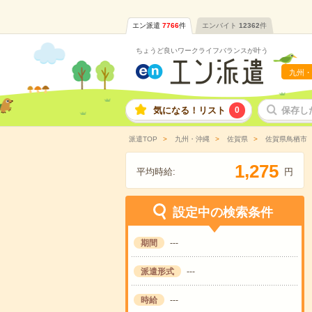
エン派遣
7766
件
エンバイト
12362
件
ちょうど良いワークライフバランスが叶う
九州・
気になる！リスト
0
保存し
派遣TOP
九州・沖縄
佐賀県
佐賀県鳥栖市
,
1
2
7
5
平均時給:
円
設定中の検索条件
期間
---
派遣形式
---
時給
---