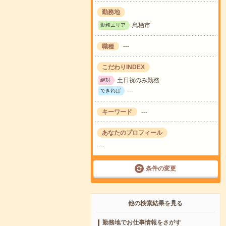
勤務地
鳥栖市
勤務エリア
職種
---
こだわりINDEX
土日祝のみ勤務
絶対
---
できれば
キーワード
---
あなたのプロフィール
---
条件の変更
他の検索結果を見る
勤務地でお仕事情報をさがす