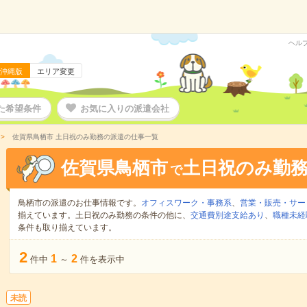
ヘル
沖縄版
エリア変更
た希望条件
お気に入りの派遣会社
佐賀県鳥栖市 土日祝のみ勤務の派遣の仕事一覧
佐賀県鳥栖市
土日祝のみ勤
で
鳥栖市の派遣のお仕事情報です。
オフィスワーク・事務系
、
営業・販売・サー
揃えています。土日祝のみ勤務の条件の他に、
交通費別途支給あり
、
職種未経
条件も取り揃えています。
2
1
2
件中
～
件を表示中
未読