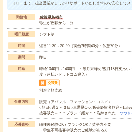
ォローまで、担当営業がしっかりサポートいたしますので安心してス
勤務地
佐賀県鳥栖市
弥生が丘駅から---分
曜日頻度
シフト制
時間
遅番11:30～20:20（実働7時間40分・休憩70分）
期間
即日
時給
時給1340円～1400円 ・毎月末締め/翌月15日支
度（速払いドットコム導入）
交通費
別途全額支給
仕事内容
販売（アパレル・ファッション・コスメ）
○即日○週２～３日○車通勤OK○販売経験者歓迎～kat
接客販売～＊＊ブランド紹介＊＊洗練された…
つづき
応募資格
職種未経験OK / ブランクOK / 英語力不要
・学生不可接客や販売のご経験がある方