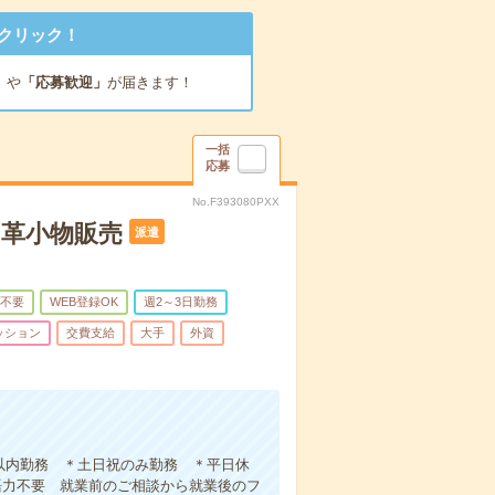
クリック！
」
や
「応募歓迎」
が届きます！
一括
応募
No.F393080PXX
や革小物販売
派遣
不要
WEB登録OK
週2～3日勤務
ッション
交費支給
大手
外資
日以内勤務 ＊土日祝のみ勤務 ＊平日休
語力不要 就業前のご相談から就業後のフ