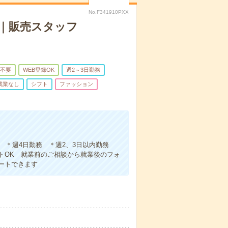
No.F341910PXX
｜販売スタッフ
不要
WEB登録OK
週2～3日勤務
残業なし
シフト
ファッション
務 ＊週4日勤務 ＊週2、3日以内勤務
トOK 就業前のご相談から就業後のフォ
ートできます