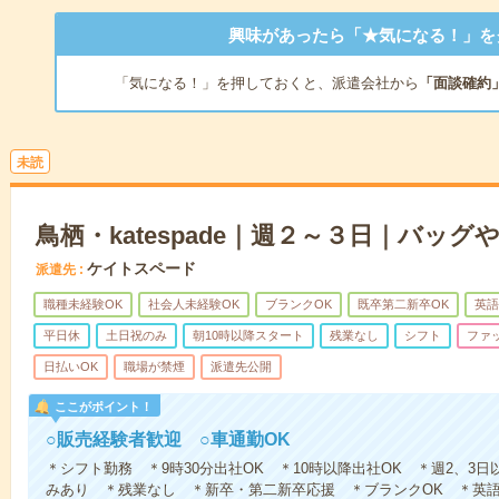
興味があったら「★気になる！」を
「気になる！」を押しておくと、派遣会社から
「面談確約
未読
鳥栖・katespade｜週２～３日｜バッグ
ケイトスペード
派遣先
職種未経験OK
社会人未経験OK
ブランクOK
既卒第二新卒OK
英語
平日休
土日祝のみ
朝10時以降スタート
残業なし
シフト
ファ
日払いOK
職場が禁煙
派遣先公開
ここがポイント！
○販売経験者歓迎 ○車通勤OK
＊シフト勤務 ＊9時30分出社OK ＊10時以降出社OK ＊週2、3
みあり ＊残業なし ＊新卒・第二新卒応援 ＊ブランクOK ＊英