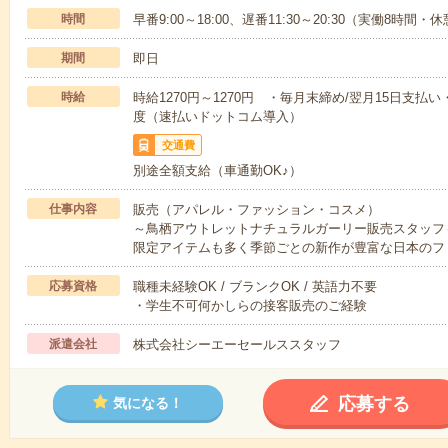
時間
早番9:00～18:00、遅番11:30～20:30（実働8時間・
期間
即日
時給
時給1270円～1270円 ・毎月末締め/翌月15日支
度（速払いドットコム導入）
交通費
別途全額支給（車通勤OK♪）
仕事内容
販売（アパレル・ファッション・コスメ）
～鳥栖アウトレットナチュラルガーリー販売スタッフ
限定アイテムも多く季節ごとの新作が豊富な日本のフ
応募資格
職種未経験OK / ブランクOK / 英語力不要
・学生不可何かしらの接客販売のご経験
派遣会社
株式会社シーエーセールススタッフ
応募する
気になる！