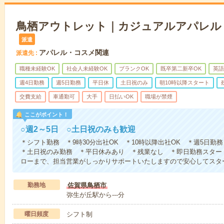
鳥栖アウトレット｜カジュアルアパレル
派遣
アパレル・コスメ関連
派遣先
職種未経験OK
社会人未経験OK
ブランクOK
既卒第二新卒OK
英語
週4日勤務
週5日勤務
平日休
土日祝のみ
朝10時以降スタート
交費支給
車通勤可
大手
日払いOK
職場が禁煙
ここがポイント！
○週2～5日 ○土日祝のみも歓迎
＊シフト勤務 ＊9時30分出社OK ＊10時以降出社OK ＊週5日勤
＊土日祝のみ勤務 ＊平日休みあり ＊残業なし ＊即日勤務スター
ローまで、担当営業がしっかりサポートいたしますので安心してスタ
勤務地
佐賀県鳥栖市
弥生が丘駅から---分
曜日頻度
シフト制