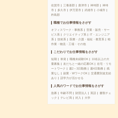
佐賀市
三養基郡
唐津市
神埼郡
神埼
市
多久市
伊万里市
武雄市
小城市
杵島郡
職種でお仕事情報をさがす
オフィスワーク・事務系
営業・販売・サー
ビス系
クリエイティブ系
IT・エンジニア
系
技術系
医療・介護・福祉・教育系
軽
作業・物流・工場・その他
こだわりでお仕事情報をさがす
短期
単発
職種未経験OK
10名以上の大
量募集
友だちと一緒の応募OK
在宅・リモ
ートワーク
週2～3日勤務
週4日勤務
残
業なし
副業・WワークOK
交通費別途支給
あり
語学力が活かせる
人気のワードでお仕事情報をさがす
急募
年齢不問
財団法人
英語
書類チェ
ック
テレビ局
封入
大学