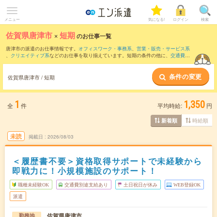
メニュー
気になる!
ログイン
検索
佐賀県唐津市
×
短期
のお仕事一覧
唐津市の派遣のお仕事情報です。
オフィスワーク・事務系
、
営業・販売・サービス系
、
クリエイティブ系
などのお仕事を取り揃えています。短期の条件の他に、
交通費別
途支給あり
、
職種未経験OK
、
友だちと一緒の応募OK
などでもお探し頂けます。
条件の変更
佐賀県唐津市 / 短期
1
1,350
全
件
平均時給:
円
時給順
新着順
未読
掲載日
2026/08/03
＜履歴書不要＞資格取得サポートで未経験から
即戦力に！小規模施設のサポート！
職種未経験OK
交通費別途支給あり
土日祝日が休み
WEB登録OK
派遣
佐賀県唐津市
勤務地