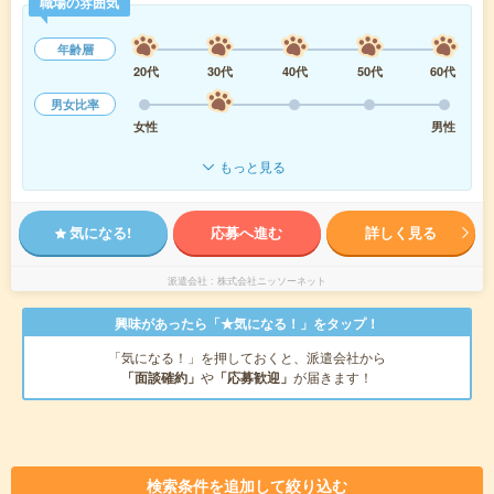
職場の雰囲気
年齢層
20代
30代
40代
50代
60代
男女比率
女性
男性
もっと見る
気になる!
応募へ進む
詳しく見る
派遣会社
株式会社ニッソーネット
興味があったら「★気になる！」をタップ！
「気になる！」を押しておくと、派遣会社から
「面談確約」
や
「応募歓迎」
が届きます！
検索条件を追加して絞り込む