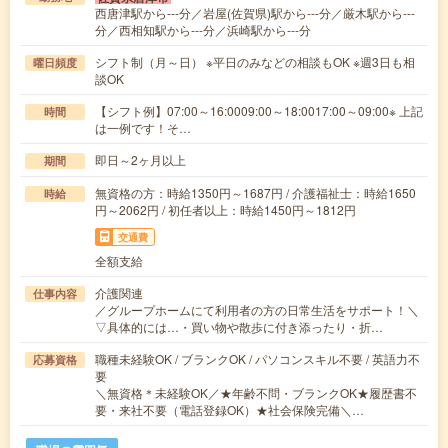
西唐津駅から---分／岩屋(佐賀県)駅から---分／厳木駅から---
分／西相知駅から---分／浜崎駅から---分
シフト制（月～日） ※平日のみなどの相談もOK ※週3日も相
曜日頻度
談OK
【シフト例】07:00～16:0009:00～18:0017:00～09:00※ 上記
時間
は一例です！そ…
即日～2ヶ月以上
期間
無資格の方：時給1350円～1687円 / 介護福祉士：時給1650
時給
円～2062円 / 初任者以上：時給1450円～1812円
交通費
全額支給
介護関連
仕事内容
／グループホームにて利用者の方の日常生活をサポート！＼
▽具体的には…・買い物や散歩に付き添ったり・折…
職種未経験OK / ブランクOK / パソコンスキル不要 / 英語力不
応募資格
要
＼無資格＊未経験OK／★年齢不問・ブランクOK★履歴書不
要・来社不要（電話登録OK）★社会保険完備＼…