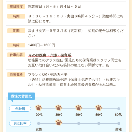
就業曜日（月～金）週４日～５日
曜日頻度
８：３０～１６：００（実働６時間４５分～）勤務時間は相
時間
談に応じます。
決まり次第～９年３月迄（更新有） 短期の場合は相談くだ
期間
さい
1400円～1600円
時給
その他医療・介護・保育系
仕事内容
幼稚園でのクラス担任*園児たちの保育業務スタッフ同士も
お互い助け合いながら笑顔の絶えない関係です。あ…
ブランクOK / 英語力不要
応募資格
〈必須〉幼稚園教諭免許（保育士免許でも可）〈歓迎スキ
ル〉・幼稚園教諭・保育士経験者優遇資格があれば未…
職場の雰囲気
年齢層
20代
30代
40代
50代
60代
男女比率
女性
男性