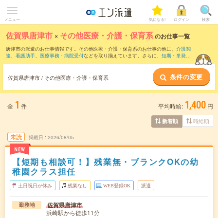
メニュー
気になる!
ログイン
検索
佐賀県唐津市
×
その他医療・介護・保育系
のお仕事一覧
唐津市の派遣のお仕事情報です。その他医療・介護・保育系のお仕事の他に、
介護関
連
、
看護助手
、
医療事務・病院受付
などを取り揃えています。さらに、
短期
・
単発
な
どの期間や、
職種未経験OK
などのこだわり条件で絞り込んでいただけます。
条件の変更
佐賀県唐津市 / その他医療・介護・保育系
1
1,400
全
件
平均時給:
円
時給順
新着順
未読
掲載日
2026/08/05
NEW
【短期も相談可！】残業無・ブランクOKの幼
稚園クラス担任
土日祝日が休み
残業なし
WEB登録OK
派遣
佐賀県唐津市
勤務地
浜崎駅から徒歩11分