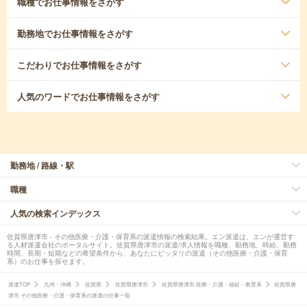
職種
でお仕事情報をさがす
勤務地
でお仕事情報をさがす
こだわり
でお仕事情報をさがす
人気のワード
でお仕事情報をさがす
勤務地 / 路線・駅
職種
人気の検索インデックス
佐賀県唐津市 - その他医療・介護・保育系の派遣情報の検索結果。エン派遣は、エンが運営す
る人材派遣会社のポータルサイト。佐賀県唐津市の派遣/求人情報を職種、勤務地、時給、勤務
時間、長期・短期などの希望条件から、あなたにピッタリの派遣（その他医療・介護・保育
系）のお仕事を探せます。
派遣TOP
九州・沖縄
佐賀県
佐賀県唐津市
佐賀県唐津市 医療・介護・福祉・教育系
佐賀県唐
津市 その他医療・介護・保育系の派遣の仕事一覧