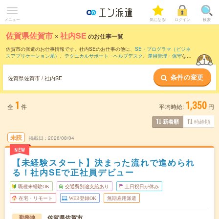
メニュー
気になる!
ログイン
検索
佐賀県佐賀市
×
社内SE
のお仕事一覧
佐賀市の派遣のお仕事情報です。社内SEのお仕事の他に、
SE・プログラマ（ビジネ
スアプリケーション系）
、
テクニカルサポート・ヘルプデスク
、
運用管理・保守
など
を取り揃えています。さらに、
短期
・
単発
などの期間や、
職種未経験OK
などのこだわ
り条件で絞り込んでいただけます。職種辞典：
社内SEのお仕事とは？とは？
条件の変更
佐賀県佐賀市 / 社内SE
1
1,350
全
件
平均時給:
円
時給順
新着順
未読
掲載日
2026/08/04
NEW
【未経験スタート】決まった流れで進められ
る！社内SEで正社員デビュー
職種未経験OK
交通費別途支給あり
土日祝日が休み
在宅・リモート
WEB登録OK
無期雇用派遣
佐賀県佐賀市
勤務地