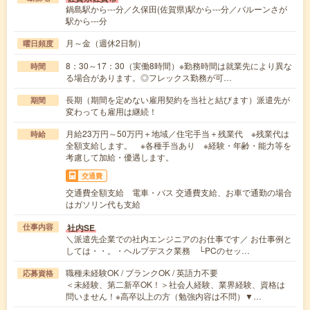
鍋島駅から---分／久保田(佐賀県)駅から---分／バルーンさが
駅から---分
月～金（週休2日制）
曜日頻度
8：30～17：30（実働8時間）※勤務時間は就業先により異な
時間
る場合があります。◎フレックス勤務が可…
長期（期間を定めない雇用契約を当社と結びます）派遣先が
期間
変わっても雇用は継続！
月給23万円～50万円＋地域／住宅手当＋残業代 ※残業代は
時給
全額支給します。 ※各種手当あり ※経験・年齢・能力等を
考慮して加給・優遇します。
交通費
交通費全額支給 電車・バス 交通費支給、お車で通勤の場合
はガソリン代も支給
社内SE
仕事内容
＼派遣先企業での社内エンジニアのお仕事です／ お仕事例と
しては・・。・ヘルプデスク業務 └PCのセッ…
職種未経験OK / ブランクOK / 英語力不要
応募資格
＜未経験、第二新卒OK！＞社会人経験、業界経験、資格は
問いません！※高卒以上の方（勉強内容は不問）▼…