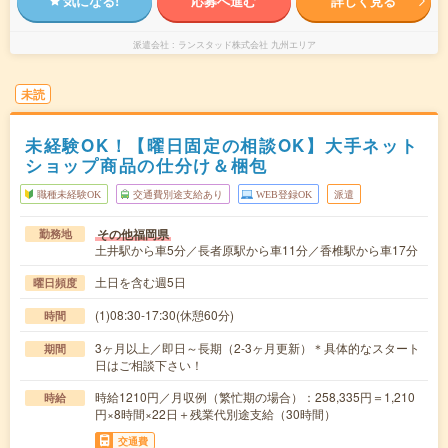
気になる!
応募へ進む
詳しく見る
派遣会社
ランスタッド株式会社 九州エリア
未読
未経験OK！【曜日固定の相談OK】大手ネット
ショップ商品の仕分け＆梱包
職種未経験OK
交通費別途支給あり
WEB登録OK
派遣
その他福岡県
勤務地
土井駅から車5分／長者原駅から車11分／香椎駅から車17分
土日を含む週5日
曜日頻度
(1)08:30-17:30(休憩60分)
時間
3ヶ月以上／即日～長期（2-3ヶ月更新）＊具体的なスタート
期間
日はご相談下さい！
時給1210円／月収例（繁忙期の場合）：258,335円＝1,210
時給
円×8時間×22日＋残業代別途支給（30時間）
交通費