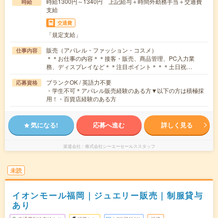
時給1300円～1340円 上記給与＋時間外勤務手当＋交通費
時給
支給
交通費
「規定支給」
販売（アパレル・ファッション・コスメ）
仕事内容
＊＊お仕事の内容＊＊接客・販売、商品管理、PC入力業
務、ディスプレイなど＊＊注目ポイント＊＊＊土日祝…
ブランクOK / 英語力不要
応募資格
・学生不可＊アパレル販売経験のある方▼以下の方は積極採
用！・百貨店経験のある方
気になる!
応募へ進む
詳しく見る
派遣会社
株式会社シーエーセールススタッフ
未読
イオンモール福岡｜ジュエリー販売｜制服貸与
あり