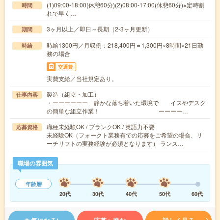
(1)09:00-18:00(休憩60分)(2)08:00-17:00(休憩60分)※定時割
時間
れで早く…
3ヶ月以上／即日～長期（2-3ヶ月更新）
期間
時給1300円／月収例：218,400円＝1,300円×8時間×21日勤
時給
務の場合
交通費
実費支給／当社規定あり。
製造（組立・加工）
仕事内容
・ーーーーーー 静かな落ち着いた環境で イスやデスク
の簡単な組立作業！ ーーーー…
職種未経験OK / ブランクOK / 英語力不要
応募資格
未経験OK（フォークト業務有での応募をご希望の場合、リ
ーチリフトの実務経験が必須となります） ランス…
職場の雰囲気
年齢層
20代
30代
40代
50代
60代