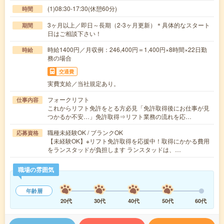
(1)08:30-17:30(休憩60分)
時間
3ヶ月以上／即日～長期（2-3ヶ月更新）＊具体的なスタート
期間
日はご相談下さい！
時給1400円／月収例：246,400円＝1,400円×8時間×22日勤
時給
務の場合
交通費
実費支給／当社規定あり。
フォークリフト
仕事内容
これからリフト免許をとる方必見「免許取得後にお仕事が見
つかるか不安…」免許取得⇒リフト業務の流れを応…
職種未経験OK / ブランクOK
応募資格
【未経験OK】※リフト免許取得を応援中！取得にかかる費用
をランスタッドが負担します ランスタッドは、…
職場の雰囲気
年齢層
20代
30代
40代
50代
60代