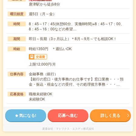
唐津駅から徒歩8分
週5日（月～金）
曜日頻度
8：45～17：45(休憩60分、実働8時間)※8：45～17：00、
時間
8：45～16：00などの希望…
即日～長期（3ヶ月以上）＊8月～9月～でも相談OK！
期間
時給1350円 ＊週払いOK
時給
交通費
上限12,000円/月
金融事務（銀行）
仕事内容
【銀行の窓口・後方事務のお仕事です】窓口業務・・・預
金・振込・税金などの受付、その処理後方事務・・・…
職種未経験OK
応募資格
未経験OK
気になる!
応募へ進む
詳しく見る
派遣会社
マトリクス・エスディ株式会社