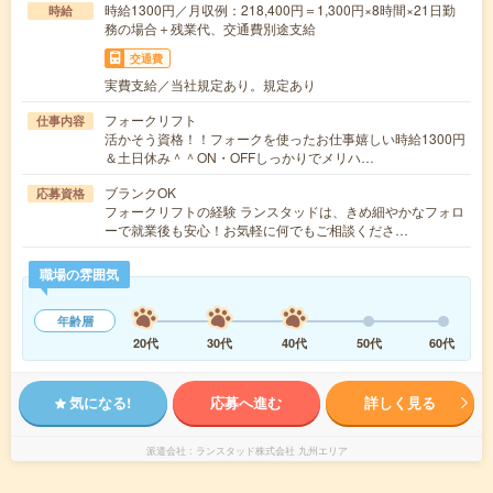
時給1300円／月収例：218,400円＝1,300円×8時間×21日勤
時給
務の場合＋残業代、交通費別途支給
交通費
実費支給／当社規定あり。規定あり
フォークリフト
仕事内容
活かそう資格！！フォークを使ったお仕事嬉しい時給1300円
＆土日休み＾＾ON・OFFしっかりでメリハ…
ブランクOK
応募資格
フォークリフトの経験 ランスタッドは、きめ細やかなフォロ
ーで就業後も安心！お気軽に何でもご相談くださ…
職場の雰囲気
年齢層
20代
30代
40代
50代
60代
気になる!
応募へ進む
詳しく見る
派遣会社
ランスタッド株式会社 九州エリア