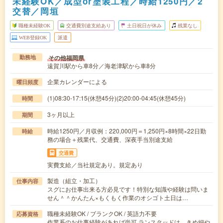
未経験OK／成型or塗装工程／時給1250円／2
交替／岡垣
職種未経験OK
交通費別途支給あり
土日祝日が休み
残業なし
WEB登録OK
派遣
その他福岡県
勤務地
遠賀川駅から車8分／海老津駅から車8分
企業カレンダーによる
曜日頻度
(1)08:30-17:15(休憩45分)(2)20:00-04:45(休憩45分)
時間
3ヶ月以上
期間
時給1250円／月収例：220,000円＝1,250円×8時間×22日勤
時給
務の場合＋残業代、交通費、深夜手当別途支給
交通費
実費支給／当社規定あり。規定あり
製造（組立・加工）
仕事内容
スグにお仕事出来る方必見です！特別な知識や経験は問いま
せん＾＾かんたん×もくもく作業のオシゴト土日は…
職種未経験OK / ブランクOK / 英語力不要
応募資格
作業系のお仕事経験があれば尚可 ランスタッドは、きめ細や