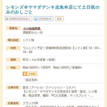
シモンズ＠ヤマダデンキ志免本店にて土日祝の
みのおしごと
交通費別途支給あり
WEB登録OK
派遣
その他福岡県
勤務地
酒殿駅から---分
シフト制
曜日頻度
ワンシフト予定！実働8時間/休憩60分【シフト例】10：00～
時間
19：00
即日～３か月更新（長期）
期間
時給1300円～1300円 時給1,300円／実働8H
時給
交通費
「規定支給」
販売（アパレル・ファッション・コスメ）
仕事内容
【シモンズ・ヤマダデンキ志免本店】接客・販売、レジ業
務、商品管理、棚卸、PC入力業務、ディスプレイ・…
ブランクOK
応募資格
・学生不可・百貨店経験あるかた大歓迎・接客経験あるかた