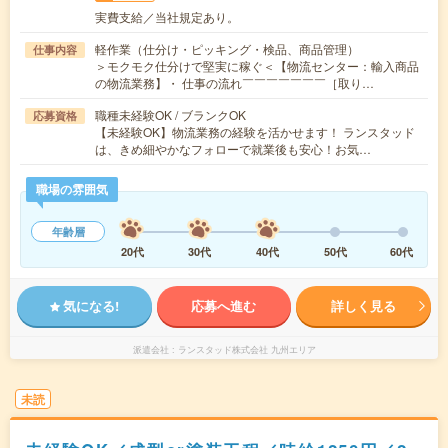
実費支給／当社規定あり。
軽作業（仕分け・ピッキング・検品、商品管理）
仕事内容
＞モクモク仕分けで堅実に稼ぐ＜【物流センター：輸入商品
の物流業務】・ 仕事の流れ￣￣￣￣￣￣￣［取り…
職種未経験OK / ブランクOK
応募資格
【未経験OK】物流業務の経験を活かせます！ ランスタッド
は、きめ細やかなフォローで就業後も安心！お気…
職場の雰囲気
年齢層
20代
30代
40代
50代
60代
気になる!
応募へ進む
詳しく見る
派遣会社
ランスタッド株式会社 九州エリア
未読