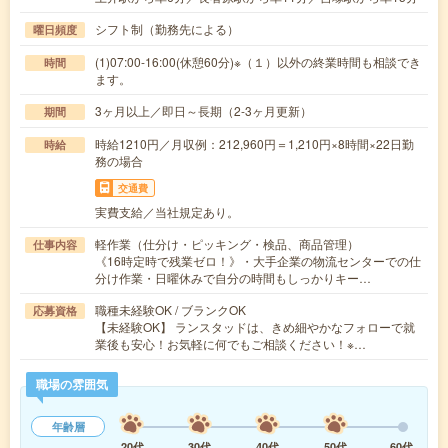
シフト制（勤務先による）
曜日頻度
(1)07:00-16:00(休憩60分)※（１）以外の終業時間も相談でき
時間
ます。
3ヶ月以上／即日～長期（2-3ヶ月更新）
期間
時給1210円／月収例：212,960円＝1,210円×8時間×22日勤
時給
務の場合
交通費
実費支給／当社規定あり。
軽作業（仕分け・ピッキング・検品、商品管理）
仕事内容
《16時定時で残業ゼロ！》・大手企業の物流センターでの仕
分け作業・日曜休みで自分の時間もしっかりキー…
職種未経験OK / ブランクOK
応募資格
【未経験OK】 ランスタッドは、きめ細やかなフォローで就
業後も安心！お気軽に何でもご相談ください！※…
職場の雰囲気
年齢層
20代
30代
40代
50代
60代