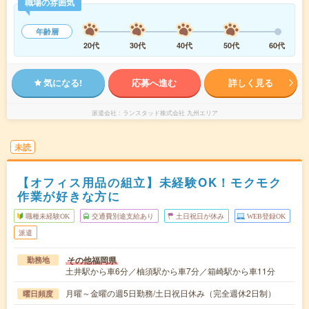
職場の雰囲気
年齢層
20代
30代
40代
50代
60代
気になる!
応募へ進む
詳しく見る
派遣会社
ランスタッド株式会社 九州エリア
未読
【オフィス用品の組立】未経験OK！モクモク
作業が好きな方に
職種未経験OK
交通費別途支給あり
土日祝日が休み
WEB登録OK
派遣
その他福岡県
勤務地
土井駅から車6分／柚須駅から車7分／箱崎駅から車11分
月曜～金曜の週5日勤務/土日祝日休み（完全週休2日制）
曜日頻度