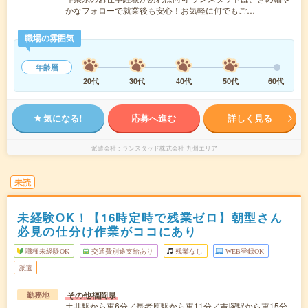
かなフォローで就業後も安心！お気軽に何でもご…
職場の雰囲気
年齢層
20代
30代
40代
50代
60代
気になる!
応募へ進む
詳しく見る
派遣会社
ランスタッド株式会社 九州エリア
未読
未経験OK！【16時定時で残業ゼロ】朝型さん
必見の仕分け作業がココにあり
職種未経験OK
交通費別途支給あり
残業なし
WEB登録OK
派遣
その他福岡県
勤務地
土井駅から車6分／長者原駅から車11分／吉塚駅から車15分