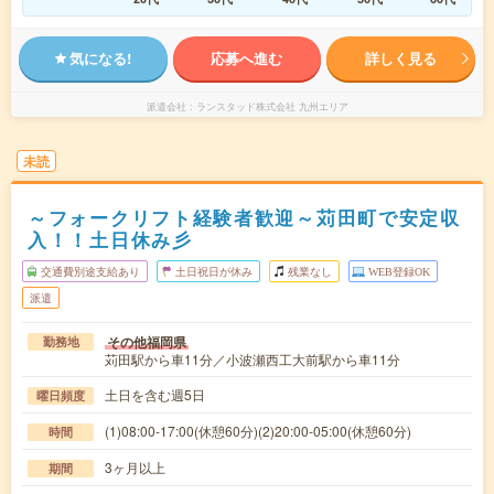
気になる!
応募へ進む
詳しく見る
派遣会社
ランスタッド株式会社 九州エリア
未読
～フォークリフト経験者歓迎～苅田町で安定収
入！！土日休み彡
交通費別途支給あり
土日祝日が休み
残業なし
WEB登録OK
派遣
その他福岡県
勤務地
苅田駅から車11分／小波瀬西工大前駅から車11分
土日を含む週5日
曜日頻度
(1)08:00-17:00(休憩60分)(2)20:00-05:00(休憩60分)
時間
3ヶ月以上
期間