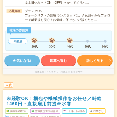
＆土日休み＾＾ON・OFFしっかりでメリハ…
ブランクOK
応募資格
フォークリフトの経験 ランスタッドは、きめ細やかなフォロ
ーで就業後も安心！お気軽に何でもご相談くださ…
職場の雰囲気
年齢層
20代
30代
40代
50代
60代
気になる!
応募へ進む
詳しく見る
派遣会社
ランスタッド株式会社 九州エリア
未読
未経験OK！梱包や機械操作をお任せ／時給
1450円・直接雇用前提＠水巻
職種未経験OK
交通費別途支給あり
土日祝日が休み
残業なし