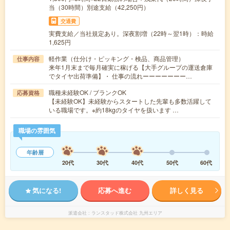
当（30時間）別途支給（42,250円）
交通費
実費支給／当社規定あり。深夜割増（22時～翌1時）：時給
1,625円
軽作業（仕分け・ピッキング・検品、商品管理）
仕事内容
来年1月末まで毎月確実に稼げる【大手グループの運送倉庫
でタイヤ出荷準備】・ 仕事の流れーーーーーーー…
職種未経験OK / ブランクOK
応募資格
【未経験OK】未経験からスタートした先輩も多数活躍して
いる職場です。※約18kgのタイヤを扱います …
職場の雰囲気
年齢層
20代
30代
40代
50代
60代
気になる!
応募へ進む
詳しく見る
派遣会社
ランスタッド株式会社 九州エリア