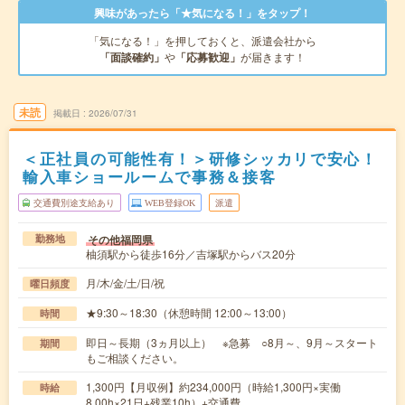
興味があったら「★気になる！」をタップ！
「気になる！」を押しておくと、派遣会社から
「面談確約」
や
「応募歓迎」
が届きます！
未読
掲載日
2026/07/31
＜正社員の可能性有！＞研修シッカリで安心！
輸入車ショールームで事務＆接客
交通費別途支給あり
WEB登録OK
派遣
その他福岡県
勤務地
柚須駅から徒歩16分／吉塚駅からバス20分
月/木/金/土/日/祝
曜日頻度
★9:30～18:30（休憩時間 12:00～13:00）
時間
即日～長期（3ヵ月以上） ※急募 ○8月～、9月～スタート
期間
もご相談ください。
1,300円【月収例】約234,000円（時給1,300円×実働
時給
8.00h×21日+残業10h）+交通費