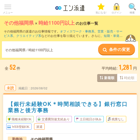
メニュー
気になる!
ログイン
検索
その他福岡県
×
時給1100円以上
のお仕事一覧
その他福岡県の派遣のお仕事情報です。
オフィスワーク・事務系
、
営業・販売・サー
ビス系
、
クリエイティブ系
などのお仕事を取り揃えています。さらに、
短期
・
単発
な
どの期間や、
職種未経験OK
などのこだわり条件で絞り込んでいただけます。
条件の変更
その他福岡県 / 時給1100円以上
52
1,281
全
件
平均時給:
円
時給順
新着順
未読
掲載日
2026/08/02
【銀行未経験OK＊時間相談できる】銀行窓口
業務と後方事務
職種未経験OK
交通費別途支給あり
土日祝日が休み
残業なし
WEB登録OK
派遣
その他福岡県
勤務地