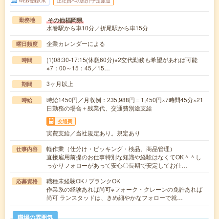
WEB登録OK
正社員への紹介予定派遣
その他福岡県
勤務地
水巻駅から車10分／折尾駅から車15分
企業カレンダーによる
曜日頻度
(1)08:30-17:15(休憩60分)※2交代勤務も希望があれば可能
時間
※7：00～15：45／15…
3ヶ月以上
期間
時給1450円／月収例：235,988円＝1,450円×7時間45分×21
時給
日勤務の場合＋残業代、交通費別途支給
交通費
実費支給／当社規定あり。規定あり
軽作業（仕分け・ピッキング・検品、商品管理）
仕事内容
直接雇用前提のお仕事特別な知識や経験はなくてOK＾＾し
っかりフォローがあって安心〇長期で安定してお仕…
職種未経験OK / ブランクOK
応募資格
作業系の経験あれば尚可※フォーク・クレーンの免許あれば
尚可 ランスタッドは、きめ細やかなフォローで就…
職場の雰囲気