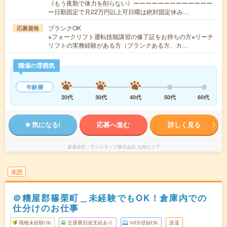
《もう夜勤で体力を削らない》ーーーーーーーーーーーーー
ー日勤固定で月22万円以上可日曜は絶対固定休み…
ブランクOK
応募資格
※フォークリフト運転技能講習の修了証をお持ちの方※リーチ
リフトの実務経験がある方（ブランクある方、カ…
職場の雰囲気
年齢層
20代
30代
40代
50代
60代
気になる!
応募へ進む
詳しく見る
派遣会社
ランスタッド株式会社 九州エリア
未読
＠糟屋郡篠栗町＿未経験でもOK！倉庫内での
仕分けのお仕事
職種未経験OK
交通費別途支給あり
WEB登録OK
派遣