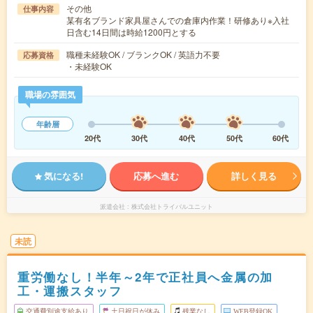
その他
仕事内容
某有名ブランド家具屋さんでの倉庫内作業！研修あり※入社
日含む14日間は時給1200円とする
職種未経験OK / ブランクOK / 英語力不要
応募資格
・未経験OK
職場の雰囲気
年齢層
20代
30代
40代
50代
60代
気になる!
応募へ進む
詳しく見る
派遣会社
株式会社トライバルユニット
未読
重労働なし！半年～2年で正社員へ金属の加
工・運搬スタッフ
交通費別途支給あり
土日祝日が休み
残業なし
WEB登録OK