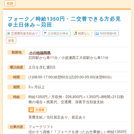
未読
フォーク／時給1350円・二交替できる方必見
＠土日休み～苅田
交通費別途支給あり
土日祝日が休み
残業なし
WEB登録OK
派遣
その他福岡県
勤務地
苅田駅から車11分／小波瀬西工大前駅から車11分
土日を含む週5日
曜日頻度
(1)08:00-17:00(休憩60分)(2)20:00-05:00(休憩60分)
時間
3ヶ月以上
期間
時給1350円／月収例：226,800円＝1,350円×8時間×21日勤
時給
務の場合＋残業代、交通費、深夜手当別途支給
交通費
実費支給／当社規定あり。規定あり
フォークリフト
仕事内容
活かそう資格！！フォークを使ったお仕事嬉しい時給1350円