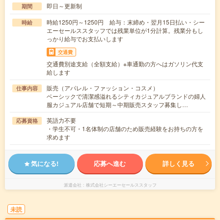
即日～更新制
期間
時給1250円～1250円 給与：末締め・翌月15日払い・シー
時給
エーセールススタッフでは残業単位が1分計算。残業分もし
っかり給与でお支払いします
交通費
交通費別途支給（全額支給）※車通勤の方へはガソリン代支
給します
販売（アパレル・ファッション・コスメ）
仕事内容
ベーシックで清潔感溢れるシティカジュアルブランドの婦人
服カジュアル店舗で短期～中期販売スタッフ募集し…
英語力不要
応募資格
・学生不可・1名体制の店舗のため販売経験をお持ちの方を
求めます
気になる!
応募へ進む
詳しく見る
派遣会社
株式会社シーエーセールススタッフ
未読