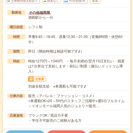
交通費別途支給あり
残業なし
WEB登録OK
派遣
その他福岡県
勤務地
酒殿駅から---分
シフト制
曜日頻度
早番9:45～18:45、遅番12:30～21:30（実働8時間・休憩60
時間
分）
即日（開始時期は相談可能です♪）
期間
時給1270円～1340円 ・毎月末締め/翌月15日支払い・残業
時給
は1分単位で支給します・前払い制度（速払いドットコム導
入）
交通費
別途全額支給 ※車通勤も可能です♪
販売（アパレル・ファッション・コスメ）
仕事内容
○車通勤OK○20～50代のスタッフご活躍中○週5日フルタイム
～イオンモール福岡人気のジュエリー販売…
ブランクOK / 英語力不要
応募資格
・学生不可販売のご経験がある方