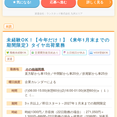
気になる!
応募へ進む
詳しく見る
派遣会社
ランスタッド株式会社 九州エリア
未読
未経験OK！【今年だけ！】《来年1月末までの
期間限定》タイヤ出荷業務
職種未経験OK
交通費別途支給あり
土日祝日が休み
WEB登録OK
派遣
その他福岡県
勤務地
直方駅から車15分／中間駅から車20分／折尾駅から車25分
企業カレンダーによる
曜日頻度
(1)06:00-15:00(休憩60分)(2)16:00-01:00(休憩60分)※（ １ ）
時間
と（…
3ヶ月以上／即日スタート～2027年１月末までの期間限定
期間
時給1300円／月収例（22日勤務の場合）：271,050円＝
時給
1,300円×8時間×22日勤務の場合＋残業代（20時間）深夜手