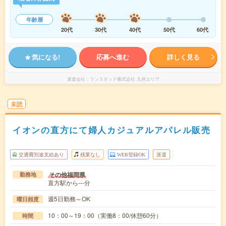
年齢層
20代
30代
40代
50代
60代
気になる!
応募へ進む
詳しく見る
派遣会社
ランスタッド株式会社 九州エリア
未読
イオンの直方にて婦人カジュアルアパレル販売
交通費別途支給あり
残業なし
WEB登録OK
派遣
その他福岡県
勤務地
直方駅から---分
週5日勤務～OK
曜日頻度
10：00～19：00（実働8：00/休憩60分）
時間