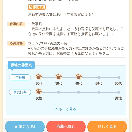
交通費
通勤交通費の支給あり（当社規定による）
一般事務
仕事内容
「愛車の点検に来たよ」というお客様を笑顔でお迎えし、居
心地の良い空間を提供する事務と接客をお願いしま…
ブランクOK / 英語力不要
応募資格
●何らかの事務経験がある方●簿記の知識がある方少しでもご
興味がある方は、お気軽に「★気になる！」をク…
職場の雰囲気
年齢層
20代
30代
40代
50代
60代
男女比率
女性
男性
もっと見る
気になる!
応募へ進む
詳しく見る