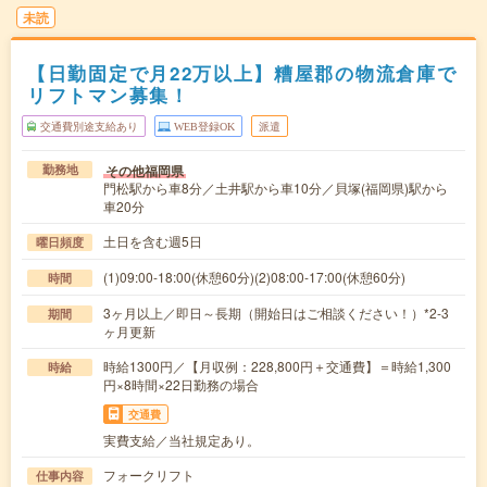
未読
【日勤固定で月22万以上】糟屋郡の物流倉庫で
リフトマン募集！
交通費別途支給あり
WEB登録OK
派遣
その他福岡県
勤務地
門松駅から車8分／土井駅から車10分／貝塚(福岡県)駅から
車20分
土日を含む週5日
曜日頻度
(1)09:00-18:00(休憩60分)(2)08:00-17:00(休憩60分)
時間
3ヶ月以上／即日～長期（開始日はご相談ください！）*2-3
期間
ヶ月更新
時給1300円／【月収例：228,800円＋交通費】＝時給1,300
時給
円×8時間×22日勤務の場合
交通費
実費支給／当社規定あり。
フォークリフト
仕事内容