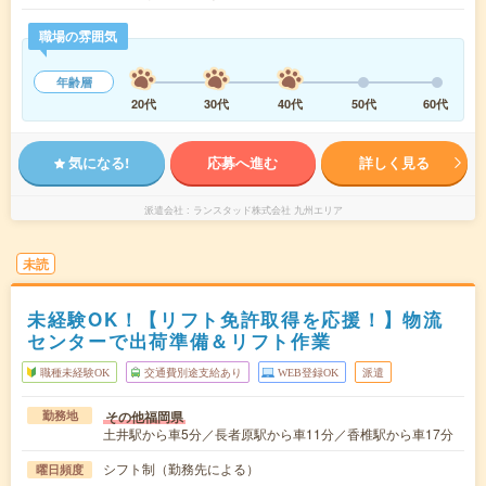
職場の雰囲気
年齢層
20代
30代
40代
50代
60代
気になる!
応募へ進む
詳しく見る
派遣会社
ランスタッド株式会社 九州エリア
未読
未経験OK！【リフト免許取得を応援！】物流
センターで出荷準備＆リフト作業
職種未経験OK
交通費別途支給あり
WEB登録OK
派遣
その他福岡県
勤務地
土井駅から車5分／長者原駅から車11分／香椎駅から車17分
シフト制（勤務先による）
曜日頻度