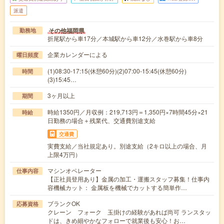
派遣
その他福岡県
勤務地
折尾駅から車17分／本城駅から車12分／水巻駅から車8分
企業カレンダーによる
曜日頻度
(1)08:30-17:15(休憩60分)(2)07:00-15:45(休憩60分)
時間
(3)15:45…
3ヶ月以上
期間
時給1350円／月収例：219,713円＝1,350円×7時間45分×21
時給
日勤務の場合＋残業代、交通費別途支給
交通費
実費支給／当社規定あり。別途支給（2キロ以上の場合、月
上限4万円）
マシンオペレーター
仕事内容
【正社員登用あり】金属の加工・運搬スタッフ募集！仕事内
容機械カット： 金属板を機械でカットする簡単作…
ブランクOK
応募資格
クレーン フォーク 玉掛けの経験があれば尚可 ランスタッ
ドは、きめ細やかなフォローで就業後も安心！お…