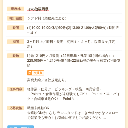
その他福岡県
勤務地
シフト制（勤務先による）
曜日頻度
(1)10:00-19:00(休憩60分)(2)13:00-21:00(休憩60分)※時間選
時間
べます
3ヶ月以上／即日～長期（初回１～２ヶ月、以降３ヶ月更
期間
新）
時給1210円／月収例（22日勤務・残業10時間の場合）：
時給
228,085円＝1,210円×8時間×22日勤務の場合＋残業代別途支
給
交通費
実費支給／当社規定あり。
軽作業（仕分け・ピッキング・検品、商品管理）
仕事内容
Point１＊倉庫作業が未経験でもOK！ Point２＊車・バイ
ク・自転車通勤OK！ Point３…
職種未経験OK
応募資格
未経験OK特になし ランスタッドは、きめ細やかなフォロー
で就業後も安心！お気軽に何でもご相談ください…