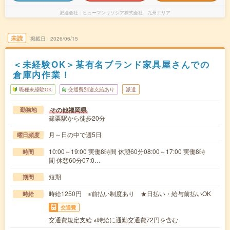
派遣会社
ヒューマンリソシア株式会社 九州エリア
未読
掲載日
2026/06/15
＜未経験OK＞某有名ブランド家具屋さんでの
倉庫内作業！
職種未経験OK
交通費別途支給あり
派遣
その他福岡県
勤務地
篠栗駅から徒歩20分
月～日の中で週5日
曜日頻度
10:00～19:00 実働8時間 休憩60分08:00～17:00 実働8時
時間
間 休憩60分07:0…
短期
期間
時給1250円 ※前払い制度あり ★日払い・給与前払いOK
時給
交通費
交通費規定支給 ※時給に通勤交通費72円を含む