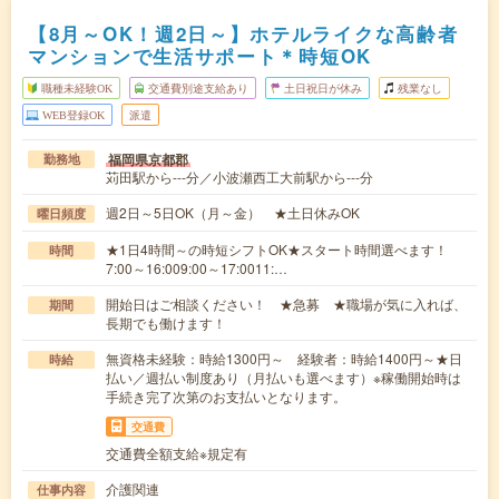
【8月～OK！週2日～】ホテルライクな高齢者
マンションで生活サポート＊時短OK
職種未経験OK
交通費別途支給あり
土日祝日が休み
残業なし
WEB登録OK
派遣
福岡県京都郡
勤務地
苅田駅から---分／小波瀬西工大前駅から---分
週2日～5日OK（月～金） ★土日休みOK
曜日頻度
★1日4時間～の時短シフトOK★スタート時間選べます！
時間
7:00～16:009:00～17:0011:…
開始日はご相談ください！ ★急募 ★職場が気に入れば、
期間
長期でも働けます！
無資格未経験：時給1300円～ 経験者：時給1400円～★日
時給
払い／週払い制度あり（月払いも選べます）※稼働開始時は
手続き完了次第のお支払いとなります。
交通費
交通費全額支給※規定有
介護関連
仕事内容