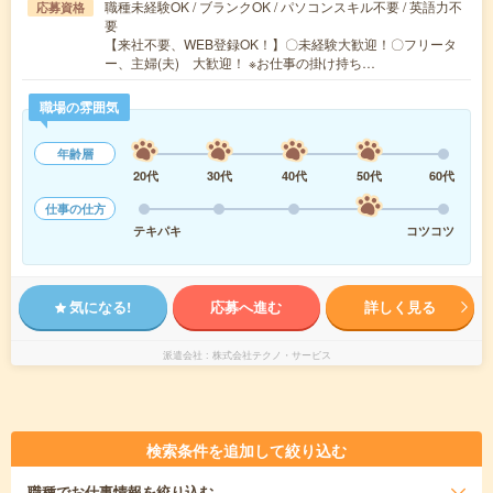
職種未経験OK / ブランクOK / パソコンスキル不要 / 英語力不
応募資格
要
【来社不要、WEB登録OK！】〇未経験大歓迎！〇フリータ
ー、主婦(夫) 大歓迎！ ※お仕事の掛け持ち…
職場の雰囲気
年齢層
20代
30代
40代
50代
60代
仕事の仕方
テキパキ
コツコツ
気になる!
応募へ進む
詳しく見る
派遣会社
株式会社テクノ・サービス
検索条件を追加して絞り込む
職種
でお仕事情報を絞り込む