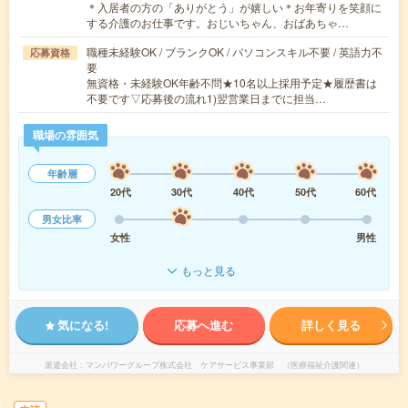
＊入居者の方の「ありがとう」が嬉しい＊お年寄りを笑顔に
する介護のお仕事です。おじいちゃん、おばあちゃ…
職種未経験OK / ブランクOK / パソコンスキル不要 / 英語力不
応募資格
要
無資格・未経験OK年齢不問★10名以上採用予定★履歴書は
不要です▽応募後の流れ1)翌営業日までに担当…
職場の雰囲気
年齢層
20代
30代
40代
50代
60代
男女比率
女性
男性
もっと見る
気になる!
応募へ進む
詳しく見る
派遣会社
マンパワーグループ株式会社 ケアサービス事業部 （医療福祉介護関連）