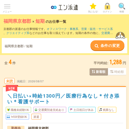
メニュー
気になる!
ログイン
検索
福岡県京都郡
×
短期
のお仕事一覧
京都郡の派遣のお仕事情報です。
オフィスワーク・事務系
、
営業・販売・サービス系
、
クリエイティブ系
などのお仕事を取り揃えています。短期の条件の他に、
交通費別
途支給あり
、
職種未経験OK
、
友だちと一緒の応募OK
などでもお探し頂けます。
条件の変更
福岡県京都郡 / 短期
4
1,288
全
件
平均時給:
円
時給順
新着順
未読
掲載日
2026/08/07
NEW
＼日払い×時給1300円／医療行為なし＊付き添
い＊看護サポート
職種未経験OK
交通費別途支給あり
土日祝日が休み
残業なし
WEB登録OK
派遣
福岡県京都郡
勤務地