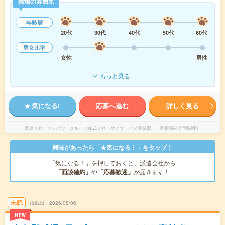
職場の雰囲気
年齢層
20代
30代
40代
50代
60代
男女比率
女性
男性
もっと見る
気になる!
応募へ進む
詳しく見る
派遣会社
マンパワーグループ株式会社 ケアサービス事業部 （医療福祉介護関連）
興味があったら「★気になる！」をタップ！
「気になる！」を押しておくと、派遣会社から
「面談確約」
や
「応募歓迎」
が届きます！
未読
掲載日
2026/08/06
NEW