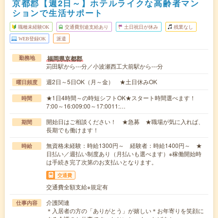
京都郡【週2日～】ホテルライクな高齢者マン
ションで生活サポート
職種未経験OK
交通費別途支給あり
土日祝日が休み
残業なし
WEB登録OK
派遣
福岡県京都郡
勤務地
苅田駅から---分／小波瀬西工大前駅から---分
週2日～5日OK（月～金） ★土日休みOK
曜日頻度
★1日4時間～の時短シフトOK★スタート時間選べます！
時間
7:00～16:009:00～17:0011:…
開始日はご相談ください！ ★急募 ★職場が気に入れば、
期間
長期でも働けます！
無資格未経験：時給1300円～ 経験者：時給1400円～ ★
時給
日払い／週払い制度あり（月払いも選べます）※稼働開始時
は手続き完了次第のお支払いとなります。
交通費
交通費全額支給※規定有
介護関連
仕事内容
＊入居者の方の「ありがとう」が嬉しい＊お年寄りを笑顔に