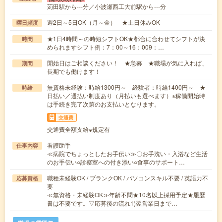
苅田駅から---分／小波瀬西工大前駅から---分
週2日～5日OK（月～金） ★土日休みOK
曜日頻度
★1日4時間～の時短シフトOK★都合に合わせてシフトが決
時間
められますシフト例：7：00～16：009：…
開始日はご相談ください！ ★急募 ★職場が気に入れば、
期間
長期でも働けます！
無資格未経験：時給1300円～ 経験者：時給1400円～ ★
時給
日払い／週払い制度あり（月払いも選べます）※稼働開始時
は手続き完了次第のお支払いとなります。
交通費
交通費全額支給※規定有
看護助手
仕事内容
≪病院でちょっとしたお手伝い≫〇お手洗い・入浴など生活
のお手伝い○診察室への付き添い○食事のサポート…
職種未経験OK / ブランクOK / パソコンスキル不要 / 英語力不
応募資格
要
≪無資格・未経験OK≫年齢不問★10名以上採用予定★履歴
書は不要です。▽応募後の流れ1)翌営業日まで…