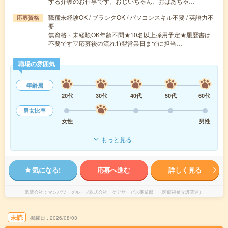
する介護のお仕事です。おじいちゃん、おばあちゃ…
職種未経験OK / ブランクOK / パソコンスキル不要 / 英語力不
応募資格
要
無資格・未経験OK年齢不問★10名以上採用予定★履歴書は
不要です▽応募後の流れ1)翌営業日までに担当…
職場の雰囲気
年齢層
20代
30代
40代
50代
60代
男女比率
女性
男性
もっと見る
気になる!
応募へ進む
詳しく見る
派遣会社
マンパワーグループ株式会社 ケアサービス事業部 （医療福祉介護関連）
未読
掲載日
2026/08/03