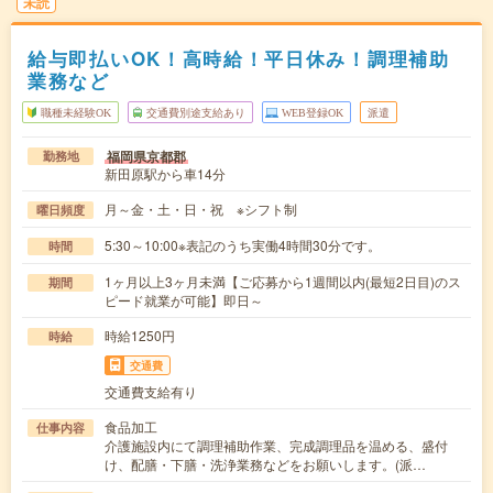
未読
給与即払いOK！高時給！平日休み！調理補助
業務など
職種未経験OK
交通費別途支給あり
WEB登録OK
派遣
福岡県京都郡
勤務地
新田原駅から車14分
月～金・土・日・祝 ※シフト制
曜日頻度
5:30～10:00※表記のうち実働4時間30分です。
時間
1ヶ月以上3ヶ月未満【ご応募から1週間以内(最短2日目)のス
期間
ピード就業が可能】即日～
時給1250円
時給
交通費
交通費支給有り
食品加工
仕事内容
介護施設内にて調理補助作業、完成調理品を温める、盛付
け、配膳・下膳・洗浄業務などをお願いします。(派…