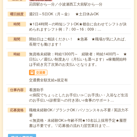
苅田駅から---分／小波瀬西工大前駅から---分
週2日～5日OK（月～金） ★土日休みOK
曜日頻度
★1日4時間～の時短シフトOK★都合に合わせてシフトが決
時間
められますシフト例：7：00～16：009：…
開始日はご相談ください！ ★急募 ★職場が気に入れば、
期間
長期でも働けます！
無資格未経験：時給1300円～ 経験者：時給1400円～ ★
時給
日払い／週払い制度あり（月払いも選べます）※稼働開始時
は手続き完了次第のお支払いとなります。
交通費
交通費全額支給※規定有
看護助手
仕事内容
≪病院でちょっとしたお手伝い≫〇お手洗い・入浴など生活
のお手伝い○診察室への付き添い○食事のサポート…
職種未経験OK / ブランクOK / パソコンスキル不要 / 英語力不
応募資格
要
≪無資格・未経験OK≫年齢不問★10名以上採用予定★履歴
書は不要です。▽応募後の流れ1)翌営業日まで…