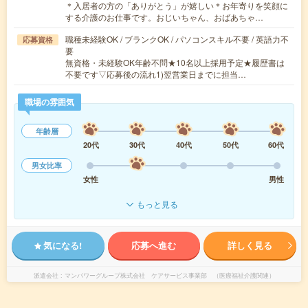
＊入居者の方の「ありがとう」が嬉しい＊お年寄りを笑顔に
する介護のお仕事です。おじいちゃん、おばあちゃ…
職種未経験OK / ブランクOK / パソコンスキル不要 / 英語力不
応募資格
要
無資格・未経験OK年齢不問★10名以上採用予定★履歴書は
不要です▽応募後の流れ1)翌営業日までに担当…
職場の雰囲気
年齢層
20代
30代
40代
50代
60代
男女比率
女性
男性
もっと見る
気になる!
応募へ進む
詳しく見る
派遣会社
マンパワーグループ株式会社 ケアサービス事業部 （医療福祉介護関連）