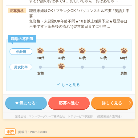
する介護のお仕事です。おじいちゃん、おばあちゃ…
職種未経験OK / ブランクOK / パソコンスキル不要 / 英語力不
応募資格
要
無資格・未経験OK年齢不問★10名以上採用予定★履歴書は
不要です▽応募後の流れ1)翌営業日までに担当…
職場の雰囲気
年齢層
20代
30代
40代
50代
60代
男女比率
女性
男性
もっと見る
気になる!
応募へ進む
詳しく見る
派遣会社
マンパワーグループ株式会社 ケアサービス事業部 （医療福祉介護関連）
未読
掲載日
2026/08/03