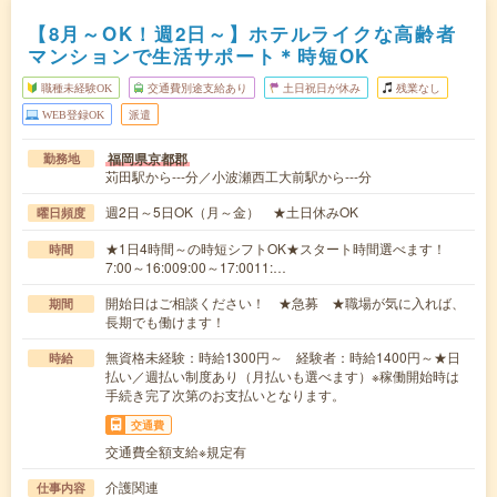
【8月～OK！週2日～】ホテルライクな高齢者
マンションで生活サポート＊時短OK
職種未経験OK
交通費別途支給あり
土日祝日が休み
残業なし
WEB登録OK
派遣
福岡県京都郡
勤務地
苅田駅から---分／小波瀬西工大前駅から---分
週2日～5日OK（月～金） ★土日休みOK
曜日頻度
★1日4時間～の時短シフトOK★スタート時間選べます！
時間
7:00～16:009:00～17:0011:…
開始日はご相談ください！ ★急募 ★職場が気に入れば、
期間
長期でも働けます！
無資格未経験：時給1300円～ 経験者：時給1400円～★日
時給
払い／週払い制度あり（月払いも選べます）※稼働開始時は
手続き完了次第のお支払いとなります。
交通費
交通費全額支給※規定有
介護関連
仕事内容