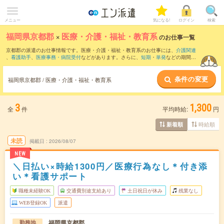
メニュー
気になる!
ログイン
検索
福岡県京都郡
×
医療・介護・福祉・教育系
のお仕事一覧
京都郡の派遣のお仕事情報です。医療・介護・福祉・教育系のお仕事には、
介護関連
、
看護助手
、
医療事務・病院受付
などがあります。さらに、
短期
・
単発
などの期間
や、
職種未経験OK
などのこだわり条件で絞り込んでいただけます。
条件の変更
福岡県京都郡 / 医療・介護・福祉・教育系
3
1,300
全
件
平均時給:
円
時給順
新着順
未読
掲載日
2026/08/07
NEW
＼日払い×時給1300円／医療行為なし＊付き添
い＊看護サポート
職種未経験OK
交通費別途支給あり
土日祝日が休み
残業なし
WEB登録OK
派遣
福岡県京都郡
勤務地