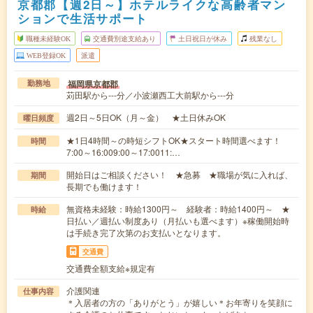
京都郡【週2日～】ホテルライクな高齢者マン
ションで生活サポート
職種未経験OK
交通費別途支給あり
土日祝日が休み
残業なし
WEB登録OK
派遣
福岡県京都郡
勤務地
苅田駅から---分／小波瀬西工大前駅から---分
週2日～5日OK（月～金） ★土日休みOK
曜日頻度
★1日4時間～の時短シフトOK★スタート時間選べます！
時間
7:00～16:009:00～17:0011:…
開始日はご相談ください！ ★急募 ★職場が気に入れば、
期間
長期でも働けます！
無資格未経験：時給1300円～ 経験者：時給1400円～ ★
時給
日払い／週払い制度あり（月払いも選べます）※稼働開始時
は手続き完了次第のお支払いとなります。
交通費
交通費全額支給※規定有
介護関連
仕事内容
＊入居者の方の「ありがとう」が嬉しい＊お年寄りを笑顔に