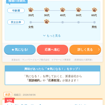
職場の雰囲気
年齢層
20代
30代
40代
50代
60代
男女比率
女性
男性
もっと見る
気になる!
応募へ進む
詳しく見る
派遣会社
マンパワーグループ株式会社 ケアサービス事業部 （医療福祉介護関連）
興味があったら「★気になる！」をタップ！
「気になる！」を押しておくと、派遣会社から
「面談確約」
や
「応募歓迎」
が届きます！
未読
掲載日
2026/08/06
NEW