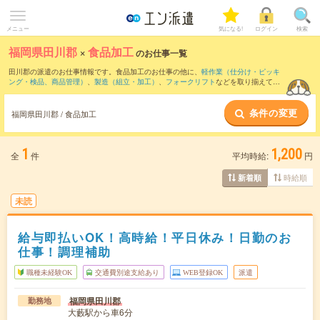
メニュー
気になる!
ログイン
検索
福岡県田川郡
×
食品加工
のお仕事一覧
田川郡の派遣のお仕事情報です。食品加工のお仕事の他に、
軽作業（仕分け・ピッキ
ング・検品、商品管理）
、
製造（組立・加工）
、
フォークリフト
などを取り揃えてい
ます。さらに、
短期
・
単発
などの期間や、
職種未経験OK
などのこだわり条件で絞り込
んでいただけます。職種辞典：
食品加工のお仕事とは？とは？
条件の変更
福岡県田川郡 / 食品加工
1
1,200
全
件
平均時給:
円
時給順
新着順
未読
給与即払いOK！高時給！平日休み！日勤のお
仕事！調理補助
職種未経験OK
交通費別途支給あり
WEB登録OK
派遣
福岡県田川郡
勤務地
大藪駅から車6分