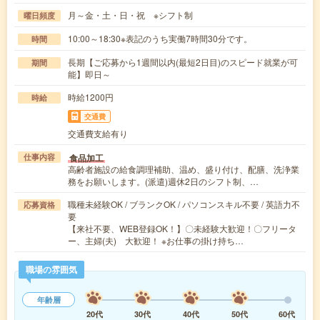
月～金・土・日・祝 ※シフト制
曜日頻度
10:00～18:30※表記のうち実働7時間30分です。
時間
長期【ご応募から1週間以内(最短2日目)のスピード就業が可
期間
能】即日～
時給1200円
時給
交通費
交通費支給有り
食品加工
仕事内容
高齢者施設の給食調理補助、温め、盛り付け、配膳、洗浄業
務をお願いします。(派遣)週休2日のシフト制、…
職種未経験OK / ブランクOK / パソコンスキル不要 / 英語力不
応募資格
要
【来社不要、WEB登録OK！】〇未経験大歓迎！〇フリータ
ー、主婦(夫) 大歓迎！ ※お仕事の掛け持ち…
職場の雰囲気
年齢層
20代
30代
40代
50代
60代